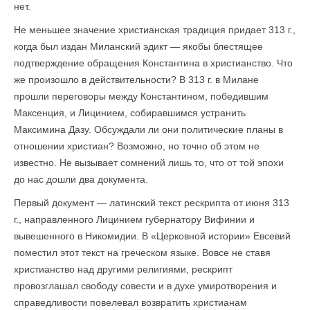
нет.
Не меньшее значение христианская традиция придает 313 г.,
когда был издан Миланский эдикт — якобы блестящее
подтверждение обращения Константина в христианство. Что
же произошло в действительности? В 313 г. в Милане
прошли переговоры между Константином, победившим
Максенция, и Лицинием, собиравшимся устранить
Максимина Дазу. Обсуждали ли они политические планы в
отношении христиан? Возможно, но точно об этом не
известно. Не вызывает сомнений лишь то, что от той эпохи
до нас дошли два документа.
Первый документ — латинский текст рескрипта от июня 313
г., направленного Лицинием губернатору Вифинии и
вывешенного в Никомидии. В «Церковной истории» Евсевий
поместил этот текст на греческом языке. Вовсе не ставя
христианство над другими религиями, рескрипт
провозглашал свободу совести и в духе умиротворения и
справедливости повелевал возвратить христианам