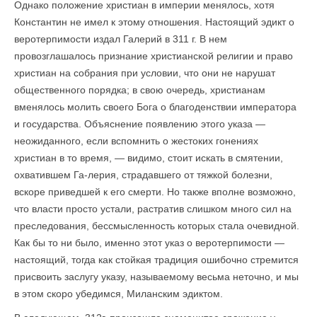
Однако положение христиан в империи менялось, хотя
Константин не имел к этому отношения. Настоящий эдикт о
веротерпимости издал Галерий в 311 г. В нем
провозглашалось признание христианской религии и право
христиан на собрания при условии, что они не нарушат
общественного порядка; в свою очередь, христианам
вменялось молить своего Бога о благоденствии императора
и государства. Объяснение появлению этого указа —
неожиданного, если вспомнить о жестоких гонениях
христиан в то время, — видимо, стоит искать в смятении,
охватившем Га-лерия, страдавшего от тяжкой болезни,
вскоре приведшей к его смерти. Но также вполне возможно,
что власти просто устали, растратив слишком много сил на
преследования, бессмысленность которых стала очевидной.
Как бы то ни было, именно этот указ о веротерпимости —
настоящий, тогда как стойкая традиция ошибочно стремится
присвоить заслугу указу, называемому весьма неточно, и мы
в этом скоро убедимся, Миланским эдиктом.