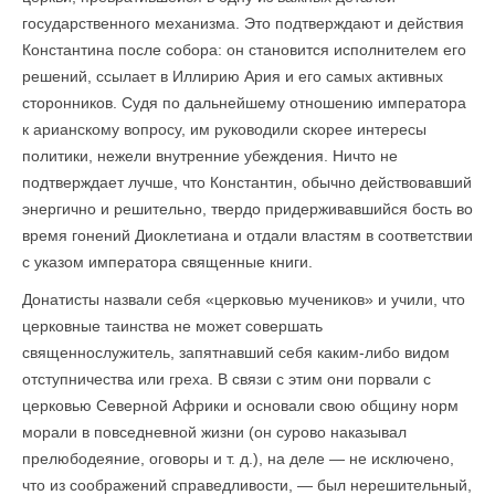
государственного механизма. Это подтверждают и действия
Константина после собора: он становится исполнителем его
решений, ссылает в Иллирию Ария и его самых активных
сторонников. Судя по дальнейшему отношению императора
к арианскому вопросу, им руководили скорее интересы
политики, нежели внутренние убеждения. Ничто не
подтверждает лучше, что Константин, обычно действовавший
энергично и решительно, твердо придерживавшийся бость во
время гонений Диоклетиана и отдали властям в соответствии
с указом императора священные книги.
Донатисты назвали себя «церковью мучеников» и учили, что
церковные таинства не может совершать
священнослужитель, запятнавший себя каким-либо видом
отступничества или греха. В связи с этим они порвали с
церковью Северной Африки и основали свою общину норм
морали в повседневной жизни (он сурово наказывал
прелюбодеяние, оговоры и т. д.), на деле — не исключено,
что из соображений справедливости, — был нерешительный,