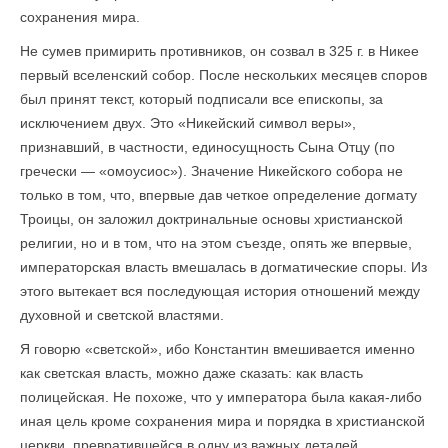
сохранения мира.
Не сумев примирить противников, он созвал в 325 г. в Никее
первый вселенский собор. После нескольких месяцев споров
был принят текст, который подписали все епископы, за
исключением двух. Это «Никейский символ веры»,
признавший, в частности, единосущность Сына Отцу (по
гречески — «омоусиос»). Значение Никейского собора не
только в том, что, впервые дав четкое определение догмату
Троицы, он заложил доктринальные основы христианской
религии, но и в том, что на этом съезде, опять же впервые,
императорская власть вмешалась в догматические споры. Из
этого вытекает вся последующая история отношений между
духовной и светской властями.
Я говорю «светской», ибо Константин вмешивается именно
как светская власть, можно даже сказать: как власть
полицейская. Не похоже, что у императора была какая-либо
иная цель кроме сохранения мира и порядка в христианской
церкви, превратившейся в одну из важных деталей