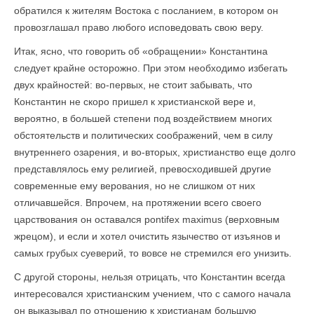
обратился к жителям Востока с посланием, в котором он
провозглашал право любого исповедовать свою веру.
Итак, ясно, что говорить об «обращении» Константина
следует крайне осторожно. При этом необходимо избегать
двух крайностей: во-первых, не стоит забывать, что
Константин не скоро пришел к христианской вере и,
вероятно, в большей степени под воздействием многих
обстоятельств и политических соображений, чем в силу
внутреннего озарения, и во-вторых, христианство еще долго
представлялось ему религией, превосходившей другие
современные ему верования, но не слишком от них
отличавшейся. Впрочем, на протяжении всего своего
царствования он оставался pontifex maximus (верховным
жрецом), и если и хотел очистить язычество от изъянов и
самых грубых суеверий, то вовсе не стремился его унизить.
С другой стороны, нельзя отрицать, что Константин всегда
интересовался христианским учением, что с самого начала
он выказывал по отношению к христианам большую