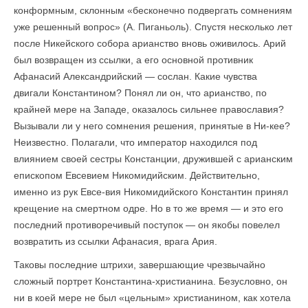
конформным, склонным «бесконечно подвергать сомнениям
уже решенный вопрос» (А. Пиганьоль). Спустя несколько лет
после Никейского собора арианство вновь оживилось. Арий
был возвращен из ссылки, а его основной противник
Афанасий Александрийский — сослан. Какие чувства
двигали Константином? Понял ли он, что арианство, по
крайней мере на Западе, оказалось сильнее православия?
Вызывали ли у него сомнения решения, принятые в Ни-кее?
Неизвестно. Полагали, что император находился под
влиянием своей сестры Констанции, дружившей с арианским
епископом Евсевием Никомидийским. Действительно,
именно из рук Евсе-вия Никомидийского Константин принял
крещение на смертном одре. Но в то же время — и это его
последний противоречивый поступок — он якобы повелел
возвратить из ссылки Афанасия, врага Ария.
Таковы последние штрихи, завершающие чрезвычайно
сложный портрет Константина-христианина. Безусловно, он
ни в коей мере не был «цельным» христианином, как хотела