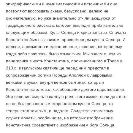
эпиграфическими и нумизматическими источниками они
позволяют воссоздать схему, безусловно, далеко не
окончательную, но уже значительно от- личающуюся от
традиционного рассказа, которая выглядит приблизительно
следующим образом. Культ Солнца и христианство. Сначала
Константин был язычником, приверженцем культа Солнца. И
первое, а возможно и единственное, видение, которое ему
когда-либо являлось, было языческим. Мы знаем о нем из
панегирика в честь Константина, произнесенного в Трире в
310 г.: в галльском святилище перед ним предстал в
сопровождении богини Победы Аполлон с лавровыми
венками в руках, внутри венков был знак, который
Константин истолковал как обещание долгого царствования.
Это видение сыграло важную роль в его жизни: если до этого
он не был ревностным сторонником культа Солнца, то
теперь стал таковым, и надолго. Свидетельством тому
служат монеты, особенно те, на которых изображение
Константина соседствует с изображением бога Солнца.