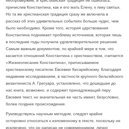
неопровержим, и христианская традиция не ошиблась,
причислив Константина, как и его мать Елену, к лику святых.
Но та же христианская традиция сразу же включила в
рассказ об этих удивительных событиях больше чудес, чем
было необходимо. Кроме того, история царствования
Константина поднимает проблему источников, которая лишь
в последние годы получила удовлетворительное решение.
Самым важным документом, по крайней мере в том, что
касается отношений Константина с христианством, считается
«Жизнеописание Константина», приписываемое
христианскому писателю Евсевию Кесарийскому. Благодаря
недавним исследованиям, в частности крупного бельгийского
византиниста А. Грегуара, установлено, что дошедшая до
нас книга, возможно, и содержит принадлежащий перу
Евсевия текст, но значительная ее часть имеет, безусловно,
более позднее происхождение.
Руководствуясь научным методом, следует крайне
осторожно относиться к изложенному в тексте, поскольку не
исключено, что он написан не современником, лично