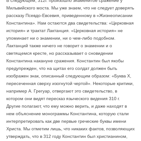
В следующем, 312г. произошло знаменитое сражение у
Мильвийского моста. Мы уже знаем, что не следует доверять
рассказу Псевдо-Евсевия, приведенному в «Жизнеописании
Константина». Нам остаются два свидетельства: «Церковная
история» и трактат Лактанция. «Церковная история» не
упоминает ни о знамении, ни о чем-либо подобном.
Лактанций также ничего не говорит о знамении и о
светящемся кресте, но рассказывает о сновидении
Константина накануне сражения. Константин был якобы
предупрежден, что на щитах его солдат должен быть
изображен знак, описанный следующим образом: «Буква X,
пересеченная сверху изогнутой чертой». Некоторые критики,
например А. Грегуар, отвергают это свидетельство, в
котором они видят пересказ языческого видения 310 г.
Другие полагают, что ему можно верить, и даже находят в
нем объяснение монограммы Константина, которую стали
интерпретировать как две первые греческие буквы имени
Христа. Мы отметим лишь, что никаких фактов, позволяющих
утверждать, что в 312 году Константин был христианином,