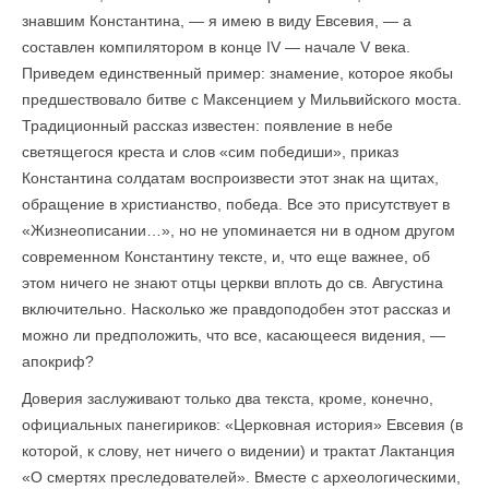
знавшим Константина, — я имею в виду Евсевия, — а
составлен компилятором в конце IV — начале V века.
Приведем единственный пример: знамение, которое якобы
предшествовало битве с Максенцием у Мильвийского моста.
Традиционный рассказ известен: появление в небе
светящегося креста и слов «сим победиши», приказ
Константина солдатам воспроизвести этот знак на щитах,
обращение в христианство, победа. Все это присутствует в
«Жизнеописании…», но не упоминается ни в одном другом
современном Константину тексте, и, что еще важнее, об
этом ничего не знают отцы церкви вплоть до св. Августина
включительно. Насколько же правдоподобен этот рассказ и
можно ли предположить, что все, касающееся видения, —
апокриф?
Доверия заслуживают только два текста, кроме, конечно,
официальных панегириков: «Церковная история» Евсевия (в
которой, к слову, нет ничего о видении) и трактат Лактанция
«О смертях преследователей». Вместе с археологическими,