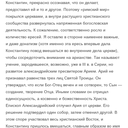
Константин, прекрасно осознавая, что он делает,
предоставил ей и то и другое. Поэтому «римский мир»
покрылся церквами, а внутри растущего христианского
сообщества развернулась напряженная богословская
деятельность. К сожалению, соответственно росло и
количество ересей. Я оставлю в стороне наименее важные,
и даже донатизм (хотя именно эта ересь впервые дала
Константину повод вмешаться во внутренние дела церкви),
чтобы сосредоточить внимание на арианстве. Так называют
учение, зародившееся, возможно, уже в III в. в Сирии, но
развитое александрийским пресвитером Арием. Арий не
признавал равенства трех лиц Святой Троицы. Он
утверждал, что если Бог-Отец вечен и не сотворен, то Сын —
создание, творение Отца. Иными словами он отрицал
единосущность, а косвенно и божественность Христа.
Епископ Александрийский отлучил Ария от церкви. Его
решение подтвердил один собор, затем отменил другой. В
этом споре участвовал весь христианский Восток, и
Константину пришлось вмешаться, главным образом во имя