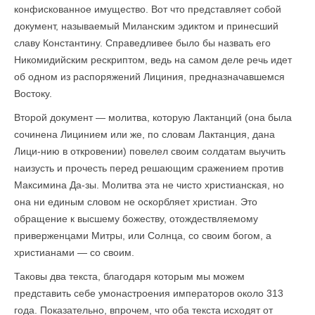
конфискованное имущество. Вот что представляет собой
документ, называемый Миланским эдиктом и принесший
славу Константину. Справедливее было бы назвать его
Никомидийским рескриптом, ведь на самом деле речь идет
об одном из распоряжений Лициния, предназначавшемся
Востоку.
Второй документ — молитва, которую Лактанций (она была
сочинена Лицинием или же, по словам Лактанция, дана
Лици-нию в откровении) повелел своим солдатам выучить
наизусть и прочесть перед решающим сражением против
Максимина Да-зы. Молитва эта не чисто христианская, но
она ни единым словом не оскорбляет христиан. Это
обращение к высшему божеству, отождествляемому
приверженцами Митры, или Солнца, со своим богом, а
христианами — со своим.
Таковы два текста, благодаря которым мы можем
представить себе умонастроения императоров около 313
года. Показательно, впрочем, что оба текста исходят от