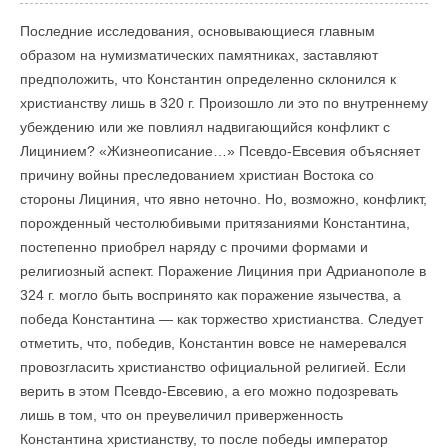
Последние исследования, основывающиеся главным
образом на нумизматических памятниках, заставляют
предположить, что Константин определенно склонился к
христианству лишь в 320 г. Произошло ли это по внутреннему
убеждению или же повлиял надвигающийся конфликт с
Лицинием? «Жизнеописание…» Псевдо-Евсевия объясняет
причину войны преследованием христиан Востока со
стороны Лициния, что явно неточно. Но, возможно, конфликт,
порожденный честолюбивыми притязаниями Константина,
постепенно приобрел наряду с прочими формами и
религиозный аспект. Поражение Лициния при Адрианополе в
324 г. могло быть воспринято как поражение язычества, а
победа Константина — как торжество христианства. Следует
отметить, что, победив, Константин вовсе не намеревался
провозгласить христианство официальной религией. Если
верить в этом Псевдо-Евсевию, а его можно подозревать
лишь в том, что он преувеличил приверженность
Константина христианству, то после победы император