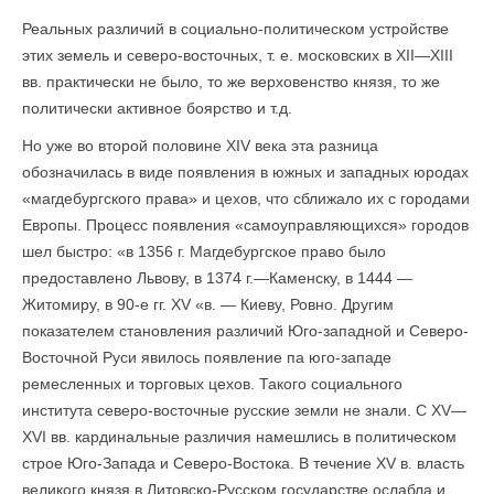
Реальных различий в социально-политическом устройстве
этих земель и северо-восточных, т. е. московских в XII—XIII
вв. практически не было, то же верховенство князя, то же
политически активное боярство и т.д.
Но уже во второй половине XIV века эта разница
обозначилась в виде появления в южных и западных юродах
«магдебургского права» и цехов, что сближало их с городами
Европы. Процесс появления «самоуправляющихся» городов
шел быстро: «в 1356 г. Магдебургское право было
предоставлено Львову, в 1374 г.—Каменску, в 1444 —
Житомиру, в 90-е гг. XV «в. — Киеву, Ровно. Другим
показателем становления различий Юго-западной и Северо-
Восточной Руси явилось появление па юго-западе
ремесленных и торговых цехов. Такого социального
института северо-восточные русские земли не знали. С XV—
XVI вв. кардинальные различия намешлись в политическом
строе Юго-Запада и Северо-Востока. В течение XV в. власть
великого князя в Литовско-Русском государстве ослабла и