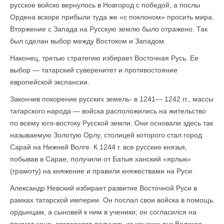
русское войско вернулось в Новгород с победой, а послы
Ордена вскоре прибыли туда же «с поклоном» просить мира.
Вторжение с Запада на Русскую землю было отражено. Так
был сделан выбор между Востоком и Западом.
Наконец, третью стратегию избирает Восточная Русь. Ее
выбор — татарский суверенитет и противо­стояние
европейской экспансии.
Закончив покорение русских земель- в 1241— 1242 гг., массы
татарского народа — войска расположились на жительство
по всему юго-востоку Русской земли. Они основали здесь так
называемую Золотую Орлу, столицей которого стал город
Сарай на Нижней Волге. К 1244 г. все русские князья,
побывав в Сарае, получили от Батыя ханский «ярлык»
(грамоту) на княжение и правили княжествами на Руси.
Александр Невский избирает развитие Восточной Руси в
рамках татарской империи. Он послал свои войска в помощь
ордынцам, а сыновей к ним в ученики; он согласился на