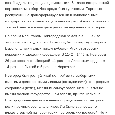
возобладали тенденции к демократии. В плане исторической
перспективы выбор Новгорода был тупиковым. Торговые
республики не трансформируются ни в национальные
государства, ни в многонацио­нальные республики, а именно
такова была основная цель развития европейской истории.
По своим масштабам Новгородская земля в XIII— XV вв.—
это большое государство. Новгород был повергнул лицом к
Европе, служил защитником рубежей Руси от агрессии
немецких и шведских феодалов. В 1142—1446 гг. Новгород
26 раз воевал со Швецией, 11 раз — с Ливонским орденом,
14 раз — с Литвой и 5 раз — с Норвегией.
Новгород был республикой (XI—XV вв.) с выборными
высшими должностными лицами (посадниками), с народным
собранием (вече), местным самоуправлением. Князья не
имели полной государственной власти, приглашались в
Новгород лишь для исполнения определенных функций в
роли наемных военачальников. Им было заапрещено
владеть землей на территории новгородских волостей. Но и