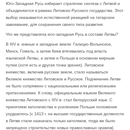
Юго-Западная Русь избирает стратегию синтеза с Литвой и
объединяются в рамках Литовско-Русского государства. Этот
выбор оказывается естественной реакцией на татарское
завоевание, для сохранения своего типа развития.
Что же представляла юго-западная Русь в составе Литвы?
В XIV в. южные и западные земли: Галицко-Волынское,
Минск, Гомель, а затем Киев втягивались под власть
языческой Литвы, а затем и Польши в основном мирным
путем (хотя есть и другая точка зрения). Литовское
княжество, включив русские земли, стало называться
Великое княжество Литовское и Русское. Подчинение Литве
не было сопряжено с национальными или религиозными
притеснениями. К слову, официальным языком Великого
княжества Литовского с XIV в. стал белорусский язык. С
принятием католичества и усилением Польши положение
ухудшилось (с 1413 г. на высшие государственные должности
в Литве стали назначать только католиков, тогда же было
запрещено строительство новых православных храмов).