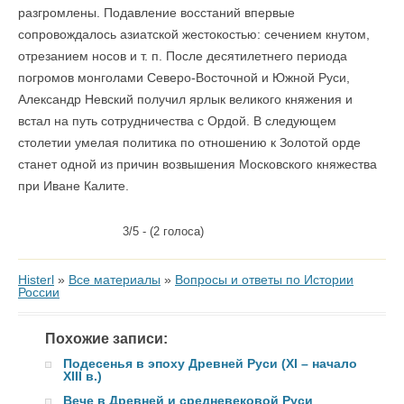
разгромлены. Подавление восстаний впервые
сопровождалось азиатской жестокостью: сечением кнутом,
отрезанием носов и т. п. После десятилетнего периода
погромов монголами Северо-Восточной и Южной Руси,
Александр Невский получил ярлык великого княжения и
встал на путь сотрудничества с Ордой. В следующем
столетии умелая политика по отношению к Золотой орде
станет одной из причин возвышения Московского княжества
при Иване Калите.
3/5 - (2 голоса)
Histerl
»
Все материалы
»
Вопросы и ответы по Истории
России
Похожие записи:
Подесенья в эпоху Древней Руси (XI – начало
XIII в.)
Вече в Древней и средневековой Руси