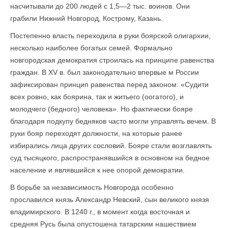
насчитывали до 200 людей с 1,5—2 тыс. воинов. Они
грабили Нижний Новгород, Кострому, Казань.
Постепенно власть переходила в руки боярской олигархии,
несколько наиболее богатых семей. Формально
новгородская демократия строилась на принципе равенства
граждан. В XV в. был законодательно впервые м России
зафиксирован принцип равенства перед законом: «Судити
всех ровно, как боярина, так и житьего (оогатого), и
молодчего (бедного) человека». Но фактически бояре
благодаря подкупу бедняков часто могли управлять вечем. В
руки бояр переходят должности, на которые ранее
избирались лица других сословий. Бояре стали возглавлять
суд тысяцкого, распространявшийся в основном на бедное
население и являвшийся к нее опорой демократии.
В борьбе за независимость Новгорода особенно
прославился князь Александр Невский, сын великого князя
владимирского. В 1240 г., в момент когда восточная и
средняя Русь была опустошена татарским нашествием