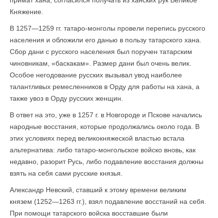
примат хана, согласился получать из ханских рук Великое
Княжение.
В 1257—1259 гг. татаро-монголы провели перепись русского
населения и обложили его данью в пользу татарского хана.
Сбор дани с русского населения был поручен татарским
чиновникам, «баскакам». Размер дани был очень велик.
Особое негодование русских вызывал увод наиболее
талантливых ремесленников в Орду для работы на хана, а
также увоз в Орду русских женщин.
В ответ на это, уже в 1257 г. в Новгороде и Пскове начались
народные восстания, которые продолжались около года. В
этих условиях перед великокняжеской властью встала
альтернатива: либо татаро-монгольское войско вновь, как
недавно, разорит Русь, либо подавление восстания должны
взять на себя сами русские князья.
Александр Невский, ставший к этому времени великим
князем (1252—1263 гг.), взял подавление восстаний на себя.
При помощи татарского войска восставшие были