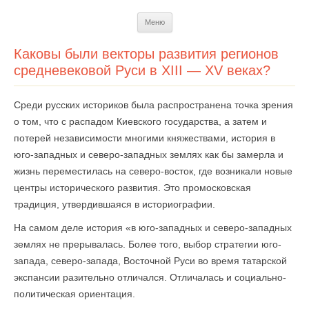
Перейти
Меню
к
содержимому
Каковы были векторы развития регионов
средневековой Руси в XIII — XV веках?
Среди русских историков была распространена точка зрения
о том, что с распадом Киевского государства, а затем и
потерей независимости многими княжествами, история в
юго-западных и северо-западных землях как бы замерла и
жизнь переместилась на северо-восток, где возникали новые
центры исторического развития. Это промосковская
традиция, утвердившаяся в историографии.
На самом деле история «в юго-западных и северо-западных
землях не прерывалась. Более того, выбор стратегии юго-
запада, северо-запада, Восточной Руси во время татарской
экспансии разительно отличался. Отличалась и социально-
политическая ориентация.