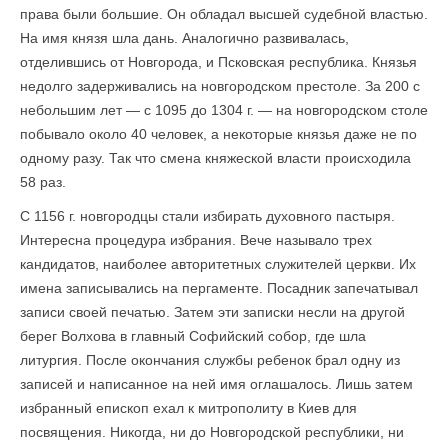
права были большие. Он обладал высшей судебной властью.
На имя князя шла дань. Аналогично развивалась,
отделившись от Новгорода, и Псковская республика. Князья
недолго задерживались на новгородском престоле. За 200 с
небольшим лет — с 1095 до 1304 г. — на новгородском столе
побывало около 40 человек, а некоторые князья даже не по
одному разу. Так что смена княжеской власти происходила
58 раз.
С 1156 г. новгородцы стали избирать духовного пастыря.
Интересна процедура избрания. Вече называло трех
кандидатов, наиболее авторитетных служителей церкви. Их
имена записывались на пергаменте. Посадник запечатывал
записи своей печатью. Затем эти записки несли на другой
берег Волхова в главный Софийский собор, где шла
литургия. После окончания службы ребенок брал одну из
записей и написанное на ней имя оглашалось. Лишь затем
избранный епископ ехал к митрополиту в Киев для
посвящения. Никогда, ни до Новгородской республики, ни