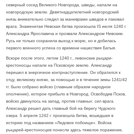
северный сосед Великого Новгорода, шведы, напали на
новгородскую землю. Девятнадцатилетний новгородский
князь внимательно следил за маневрами шведов и паковал
врага. Знаменитая Невская битва произошла IS июля 1240 г.
Александра Ярославича и прозвали Александром Невским.
Русь не только сохранила выход к морю, но и добилась
первого военного успеха со времени нашествия Батыя.
Вскоре после этого, летом 1240 г., ливонские рыцари-
крестоносцы напали на Псковскую землю. Александр
перешел в энергичное контрнаступление. Он обратился к
отцу, великому князю, за помощью и в течение зимы 1241/42
гг. было собрано войско (главным образом народное
ополчение), которое прибыло в Новгород. Освободив Псков,
войско двинулось на запад, против главных: сил врага.
Александр решил дать главный бой на берегу Чудского
озера. 5 апреля 1242 г. произошла битва, вошедшая в
историю под названием «Ледовое побоище». Войска
рыцарей-крестоносцев понесли здесь тяжелое поражение,