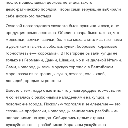
после, православная церковь не знала такого
демократического порядка, чтобы сами верующие выбирали
себе духовного пастыря.
Основой новгородского экспорта были пушнина и воск, а не
продукция ремесленников. Обилие товара было таково, что
медвежьи, волчьи, заячьи, беличьи меха считались тысячами
и десятками тысяч, а собольи, куньи, бобровые, хорьковые,
горностаевые—«сороками». В Новгороде бывали купцы не
только из Германии, Дании, Швеции, но и из далекой Италии.
Сами, новгородцы вели морскую торговлю в Балтийском
море, ввозя из-за границы сукно, железо, соль, хлеб,
лошадей, предметы роскоши.
Вместе с тем, надо отметить, что у новгородцев торжествлял
я сочеталась с разбойными нападениями на купцов, и
поволжские города. Поскольку торговля и земледелие — это
сезонные профессии, новгородцы занимались разбойными
нападениями на купцов. Собирались целые отряды
«ушкуйников» — разбойников. Караваны ушкуйников