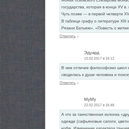
Монах псковского Елизарова мона
государства, которая в конце XV 
Чуть позже — в первой четверти XV
В таблице графу о литературе XII
Рязани Батыем», «Повесть о житии
↓
Ответить
Эдуард
15.02.2017 в 16:12
В чем отличие философских школ н
сводилась к душе человека и поиск
↓
Ответить
МуМу
22.02.2017 в 16:48
А что за таинственная колонка «д
одежде (сафьяновые сапоги, цветн
кофе. Изменение характера танцев