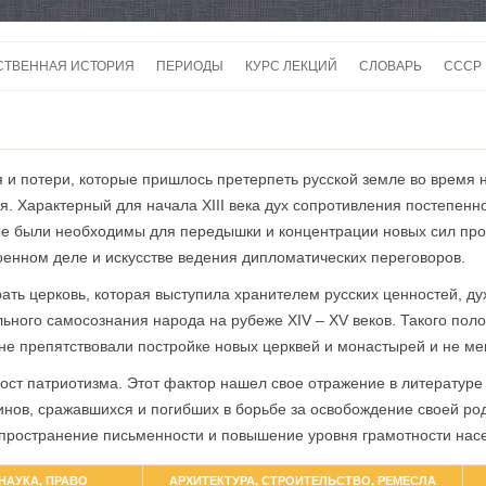
Перейти
к
СТВЕННАЯ ИСТОРИЯ
ПЕРИОДЫ
КУРС ЛЕКЦИЙ
СЛОВАРЬ
СССР
содержимому
СССР
СССР
и потери, которые пришлось претерпеть русской земле во время н
ВОЙ
я. Характерный для начала XIII века дух сопротивления постепенн
ые были необходимы для передышки и концентрации новых сил про
военном деле и искусстве ведения дипломатических переговоров.
ать церковь, которая выступила хранителем русских ценностей, ду
ного самосознания народа на рубеже XIV – XV веков. Такого поло
не препятствовали постройке новых церквей и монастырей и не ме
ост патриотизма. Этот фактор нашел свое отражение в литературе 
воинов, сражавшихся и погибших в борьбе за освобождение своей р
спространение письменности и повышение уровня грамотности нас
НАУКА, ПРАВО
АРХИТЕКТУРА, СТРОИТЕЛЬСТВО, РЕМЕСЛА