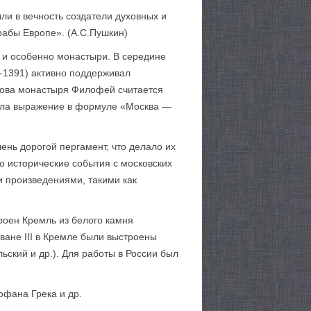
ли в вечность создатели духовных и
рабы Европе». (А.С.Пушкин)
ь и особенно монастыри. В середине
1-1391) активно поддерживал
рова монастыря Филофей считается
ашла выражение в формуле «Москва —
ень дорогой пергамент, что делало их
 исторические события с московских
 произведе­ниями, такими как
роен Кремль из белого камня
ване III в Кремле были выстроены
ьский и др.). Для работы в России был
фана Грека и др.