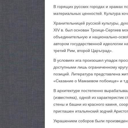
В горящих русских городах и храмах п
материальных ценностей. Культура коч
Хранительницей русской культуры, дух
XIV в. был основан Троице-Сергиев мо
объединительную и национально-освоб
автором государственной идеологии н
третий Рим, второй Царъград».
В условиях ига произошел упадок прос
доступными лишь ограниченному кругу
позиций. Литература представлена жит
«Сказание о Мамаевом побоище» и т.д
В архитектуре постепенно вырабатыва
(известняка), одной из характеристик
стены и башни из красного камня, соор
приглашен итальянский зодчий Аристо
Украшением соборов были произведени