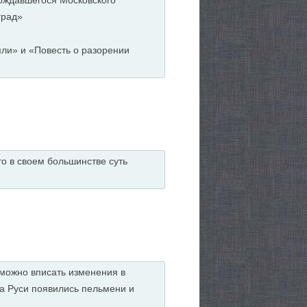
ождавшегося Московского
град»
мли» и «Повесть о разорении
то в своем большинстве суть
 можно вписать изменения в
а Руси появились пельмени и