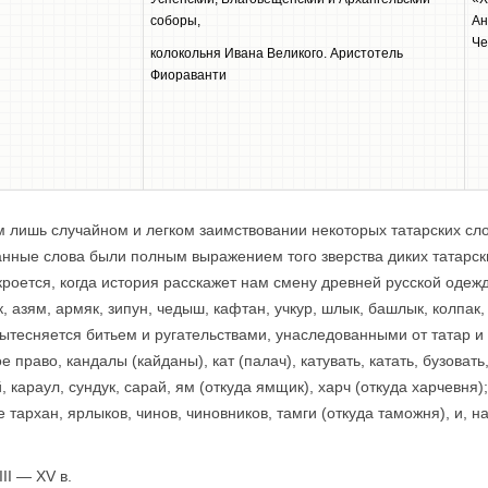
соборы,
Ан
Че
колокольня Ивана Великого. Аристотель
Фиораванти
м лишь случайном и легком заимствовании некоторых татарских сло
анные слова были полным выражением того зверства диких татарск
оется, когда история расскажет нам смену древней русской одежд
 азям, армяк, зипун, чедыш, кафтан, учкур, шлык, башлык, колпак, к
 вытесняется битьем и ругательствами, унаследованными от татар 
е право, кандалы (кайданы), кат (палач), катувать, катать, бузовать, 
й, караул, сундук, сарай, ям (откуда ямщик), харч (откуда харчевня
 тархан, ярлыков, чинов, чиновников, тамги (откуда таможня), и, н
II — XV в.