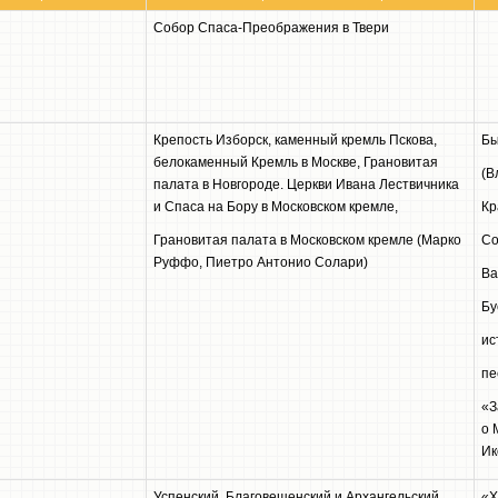
Собор Спаса-Преображения в Твери
Крепость Изборск, каменный кремль Пскова,
Бы
белокаменный Кремль в Москве, Грановитая
(В
палата в Новгороде. Церкви Ивана Лествичника
и Спаса на Бору в Московском кремле,
Кр
Грановитая палата в Московском кремле (Марко
Со
Руффо, Пиетро Антонио Солари)
Ва
Бу
ис
пе
«З
о 
Ик
Успенский, Благовещенский и Архангельский
«Х