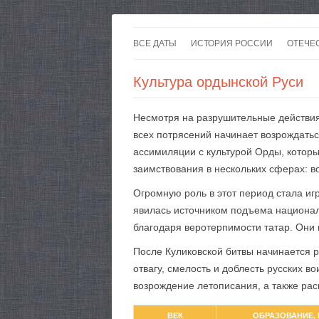
ВСЕ ДАТЫ
ИСТОРИЯ РОССИИ
ОТЕЧЕ
Культура ордынской Руси
Несмотря на разрушительные действия 
всех потрясений начинает возрождатьс
ассимиляции с культурой Орды, котор
заимствования в нескольких сферах: 
Огромную роль в этот период стала игр
явилась источником подъема националь
благодаря веротерпимости татар. Они 
После Куликовской битвы начинается р
отвагу, смелость и доблесть русских 
возрождение летописания, а также ра
ВЕК
ОБРАЗОВАНИЕ, 