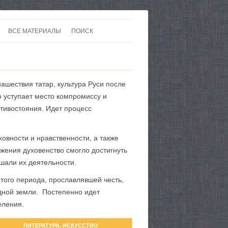
ВСЕ МАТЕРИАЛЫ
ПОИСК
 В 20-30 ГОДЫ ХХ ВЕКА
ЛИТЕРАТУРА
 ДО ВТОРОЙ МИРОВОЙ
ЕВРОПА
ашествия татар, культура Руси после
НЫ
КАРТЫ
о уступает место компромиссу и
тивостояния. Идет процесс
ховности и нравственности, а также
жения духовенство смогло достигнуть
шали их деятельности.
того периода, прославлявшей честь,
одной земли. Постепенно идет
еления.
ЛИТЕРАТУРА, ИСКУССТВО