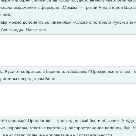
стыря Филофей считается автором государственной идеологии нар
в. нашла выражение в формуле «Москва — третий Рим, второй Царъ
I века.
I века можно дополнить сочинениями «Слово о погибели Русской зе
 Александра Невского».
а Руси от собратьев в Европе или Америке? Прежде всего в том, ч
у истины посредством Бога.
ругие сферы»? Предлагаю — «повседневный быт и обычаи». А туда
ые шаровары, золотые кафтаны), распространение валенок, бус. Н
: в них стало больше импровизации и состязательности.