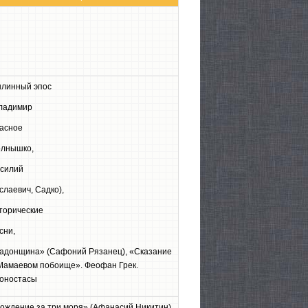
линный эпос
ладимир
асное
лнышко,
силий
слаевич, Садко),
торические
сни,
адонщина» (Сафоний Рязанец), «Сказание
Мамаевом побоище». Феофан Грек.
оностасы
ождение за три моря» (Афанасий Никитин),