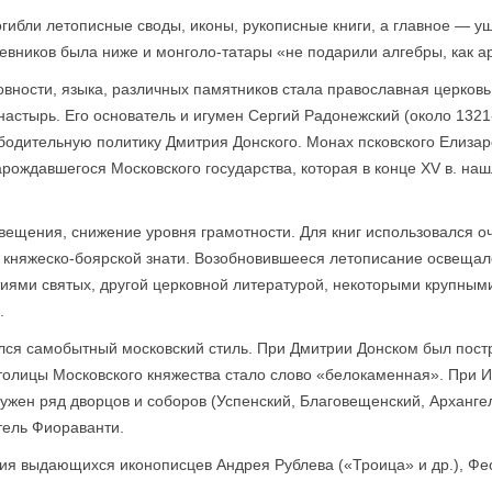
огибли летописные своды, иконы, рукописные книги, а главное — уш
евников была ниже и монголо-татары «не подарили алгебры, как а
овности, языка, различных памятников стала православная церков
настырь. Его основатель и игумен Сергий Радонежский (около 132
одительную политику Дмитрия Донского. Монах псковского Елиза
арождавшегося Московского государства, которая в конце XV в. н
вещения, снижение уровня грамотности. Для книг использовался оч
 княжеско-боярской знати. Возобновившееся летописание освещало
иями святых, другой церковной литературой, некоторыми крупными
.
лся самобытный московский стиль. При Дмитрии Донском был пост
 столицы Московского княжества стало слово «белокаменная». При И
ужен ряд дворцов и соборов (Успенский, Благовещенский, Архангел
тель Фиораванти.
я выдающихся иконописцев Андрея Рублева («Троица» и др.), Фео