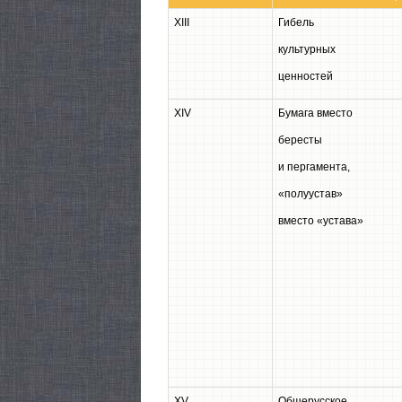
XIII
Гибель
культурных
ценностей
XIV
Бумага вместо
бересты
и пергамента,
«полуустав»
вместо «устава»
XV
Общерусское