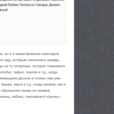
дрей Рублев, Прохор из Городца, Даниил
рный
в, но и в заимствовании некоторой
их орд, которым сменилась правда,
ы на ту татарскую, которая покрывала
лобук, тафья, темляк и т.д.; когда
и живущими доселе в словах нам уже
башка, карга и т.д.; когда узнаем, как в
); обращение права на правеж,
аконец, кабака, сменившего корчму».