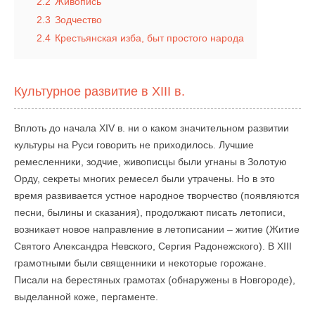
2.2
Живопись
2.3
Зодчество
2.4
Крестьянская изба, быт простого народа
Культурное развитие в XIII в.
Вплоть до начала XIV в. ни о каком значительном развитии
культуры на Руси говорить не приходилось. Лучшие
ремесленники, зодчие, живописцы были угнаны в Золотую
Орду, секреты многих ремесел были утрачены. Но в это
время развивается устное народное творчество (появляются
песни, былины и сказания), продолжают писать летописи,
возникает новое направление в летописании – житие (Житие
Святого Александра Невского, Сергия Радонежского). В XIII
грамотными были священники и некоторые горожане.
Писали на берестяных грамотах (обнаружены в Новгороде),
выделанной коже, пергаменте.