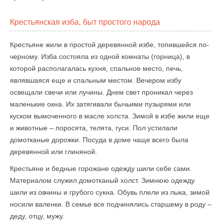
Крестьянская изба, быт простого народа
Крестьяне жили в простой деревянной избе, топившейся по-
черному. Изба состояла из одной комнаты (горница), в
которой располагалась кухня, спальное место, печь,
являвшаяся еще и спальным местом. Вечером избу
освещали свечи или лучины. Днем свет проникал через
маленькие окна. Их затягивали бычьими пузырями или
куском вымоченного в масле холста. Зимой в избе жили еще
и животные – поросята, телята, гуси. Пол устилали
домотканые дорожки. Посуда в доме чаще всего была
деревянной или глиняной.
Крестьяне и бедные горожане одежду шили себе сами.
Материалом служил домотканый холст. Зимнюю одежду
шили из овчины и грубого сукна. Обувь плели из лыка, зимой
носили валенки. В семье все подчинялись старшему в роду –
деду, отцу, мужу.