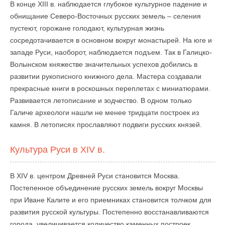
В конце XIII в. наблюдается глубокое культурное падение и
обнищание Северо-Восточных русских земель – селения
пустеют, горожане голодают, культурная жизнь
сосредотачивается в основном вокруг монастырей. На юге и
западе Руси, наоборот, наблюдается подъем. Так в Галицко-
Волынском княжестве значительных успехов добились в
развитии рукописного книжного дела. Мастера создавали
прекрасные книги в роскошных переплетах с миниатюрами.
Развивается летописание и зодчество. В одном только
Галиче археологи нашли не менее тридцати построек из
камня. В летописях прославляют подвиги русских князей.
Культура Руси в XIV в.
В XIV в. центром Древней Руси становится Москва.
Постепенное объединение русских земель вокруг Москвы
при Иване Калите и его приемниках становится толчком для
развития русской культуры. Постепенно восстанавливаются
города, увеличивается количество каменных построек,