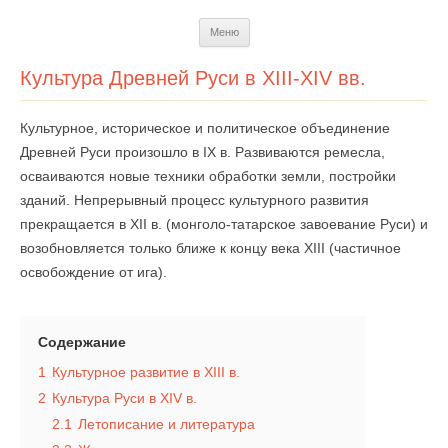
Перейти
Меню
к
содержимому
Культура Древней Руси в XIII-XIV вв.
Культурное, историческое и политическое объединение
Древней Руси произошло в IX в. Развиваются ремесла,
осваиваются новые техники обработки земли, постройки
зданий. Непрерывный процесс культурного развития
прекращается в XII в. (монголо-татарское завоевание Руси) и
возобновляется только ближе к концу века XIII (частичное
освобождение от ига).
Содержание
1
Культурное развитие в XIII в.
2
Культура Руси в XIV в.
2.1
Летописание и литература