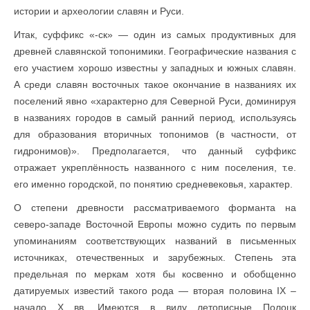
истории и археологии славян и Руси.
Итак, суффикс «-ск» — один из самых продуктивных для
древней славянской топонимики. Географические названия с
его участием хорошо известны у западных и южных славян.
А среди славян восточных такое окончание в названиях их
поселений явно «характерно для Северной Руси, доминируя
в названиях городов в самый ранний период, используясь
для образования вторичных топонимов (в частности, от
гидронимов)». Предполагается, что данный суффикс
отражает укреплённость названного с ним поселения, т.е.
его именно городской, по понятию средневековья, характер.
О степени древности рассматриваемого форманта на
северо-западе Восточной Европы можно судить по первым
упоминаниям соответствующих названий в письменных
источниках, отечественных и зарубежных. Степень эта
предельная по меркам хотя бы косвенно и обобщенно
датируемых известий такого рода — вторая половина IX –
начало X вв. Имеются в виду летописные Полоцк