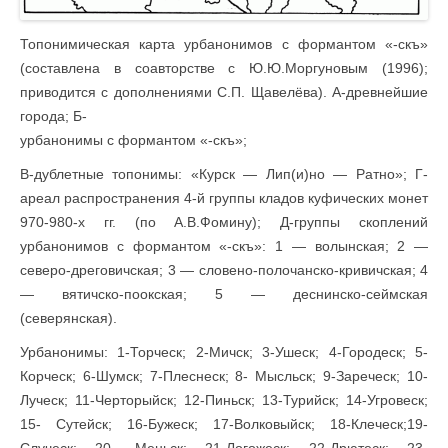
Топонимическая карта урбанонимов с формантом «-скъ»
(составлена в соавторстве с Ю.Ю.Моргуновым (1996);
приводится с дополнениями С.П. Щавелёва). А-древнейшие
города; Б-
урбанонимы с формантом «-скъ»;
В-дублетные топонимы: «Курск — Лип(и)но — Ратно»; Г-
ареал распространения 4-й группы кладов куфических монет
970-980-х гг. (по А.В.Фомину); Д-группы скоплений
урбанонимов с формантом «-скъ»: 1 — волынская; 2 —
северо-дреговичская; 3 — словено-полочанско-кривичская; 4
— вятичско-поокская; 5 — деснинско-сеймская
(северянская).
Урбанонимы: 1-Торческ; 2-Мичск; 3-Ушеск; 4-Городеск; 5-
Корческ; 6-Шумск; 7-Плеснеск; 8- Мысльск; 9-Зареческ; 10-
Луческ; 11-Черторыйск; 12-Пиньск; 13-Турийск; 14-Угровеск;
15- Сутейск; 16-Бужеск; 17-Волковыйск; 18-Клеческ;19-
Случеск; 20- Меньск; 21-Логожеск; 22-Дрютеск; 23-