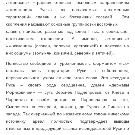
летописных «градов» отвечают основным направлениям
«окняжения» Русью так называемых «племенных
территорий» славян и их ближайших соседей . Эти
скопления накрывают основные группировки восточных
славян, наиболее развитые под конец I тыс. в социально-
политическом отношении. А именно, летописные
«княжнения» (словен, полочан, дреговичей) и похожие на
них социумы (волынян, кривичей, северян и вятичей).
Полностью свободной от урбанонимов с формантом «-ск»
осталась лишь территория Руси в собственном,
первоначальном, узком смысле этого слова. Эта исходная
Русь – своего рода сердцевина, домен «державы
Рюриковичей» — суть Верхнее Поднепровье; от Киева и
Чернигова в своём центре до Переяславля на юге;
Смоленска на севере и, наконец, до Турова и Пинска на
западе. Так очерченный по независимому топонимическому
источнику ареал полностью подтверждает выводы
отмеченных в предыдущей ссылке исследователей Руси по