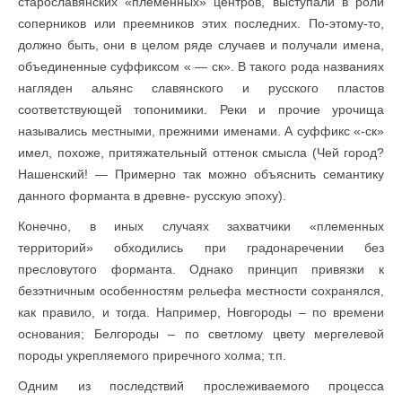
старославянских «племенных» центров, выступали в роли
соперников или преемников этих последних. По-этому-то,
должно быть, они в целом ряде случаев и получали имена,
объединенные суффиксом « — ск». В такого рода названиях
нагляден альянс славянского и русского пластов
соответствующей топонимики. Реки и прочие урочища
назывались местными, прежними именами. А суффикс «-ск»
имел, похоже, притяжательный оттенок смысла (Чей город?
Нашенский! — Примерно так можно объяснить семантику
данного форманта в древне- русскую эпоху).
Конечно, в иных случаях захватчики «племенных
территорий» обходились при градонаречении без
пресловутого форманта. Однако принцип привязки к
безэтничным особенностям рельефа местности сохранялся,
как правило, и тогда. Например, Новгороды – по времени
основания; Белгороды – по светлому цвету мергелевой
породы укрепляемого приречного холма; т.п.
Одним из последствий прослеживаемого процесса