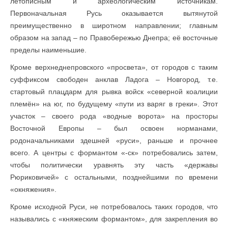
летописным и археологическим источникам.
Первоначальная Русь оказывается вытянутой
преимущественно в широтном направлении; главным
образом на запад – по Правобережью Днепра; её восточные
пределы наименьшие.
Кроме верхнеднепровского «просвета», от городов с таким
суффиксом свободен анклав Ладога – Новгород, т.е.
стартовый плацдарм для рывка войск «северной коалиции
племён» на юг, по будущему «пути из варяг в греки». Этот
участок – своего рода «водные ворота» на просторы
Восточной Европы – был освоен норманами,
родоначальниками здешней «руси», раньше и прочнее
всего. А центры с формантом «-ск» потребовались затем,
чтобы политически уравнять эту часть «державы
Рюриковичей» с остальными, позднейшими по времени
«окняжения».
Кроме исходной Руси, не потребовалось таких городов, что
назывались с «княжеским формантом», для закрепления во