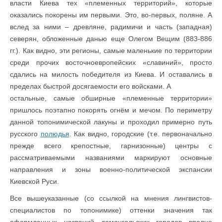
власти Киева тех «племенных территорий», которые
оказались покорены им первыми. Это, во-первых, поляне. А
вслед за ними – древляне, радимичи и часть (западная)
северян, обложенные данью еще Олегом Вещим (883-886
гг.). Как видно, эти регионы, самые маленькие по территории
среди прочих восточноевропейских «славиний», просто
сдались на милость победителя из Киева. И оставались в
пределах быстрой досягаемости его войсками. А
остальные, самые обширные «племенные территории»
пришлось поэтапно покорять огнём и мечом. По периметру
данной топонимической лакуны и проходил примерно путь
русского
полюдья
. Как видно, городские (т.е. первоначально
прежде всего крепостные, гарнизонные) центры с
рассматриваемыми названиями маркируют основные
направления и зоны военно-политической экспансии
Киевской Руси.
Все вышеуказанные (со ссылкой на мнения лингвистов-
специалистов по топонимике) оттенки значения так