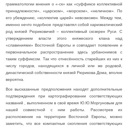
грамматологии мнения о «-ск» как «суффиксе коллективной
принадлежности», «царском», «морском», «неличном». По
его убеждению, «коллектив царей» невозможен. Между тем,
именно нечто подобное представлял собой харизматический
род князей Рюриковичей – коллективный сюзерен Руси. С
утверждением власти этого княжеского клана над
«славиниями» Восточной Европы и совпадает появление и
первоначальное распространение здесь урбанонимов с
таким суффиксом. Так что отнесённость старейших из них к
числу городов, находящихся в личной или же родовой,
династической собственности князей Рюрикова Дома, вполне
вероятна.
Все высказанные предположения находят дополнительные
подтверждения при картографировании соответствующих
названий , выполненном в своё время Ю.Ю.Моргуновым для
нашей совместной с ним работы. Рассмотрев их
расположение на территории Восточной Европы, можно
заметить, что все компактные скопления соответствующих