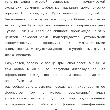
топонимизации русской социально — политической
экспансии выглядят дублетные названия домонгольских
городов. Например, один Курск появлялся на одной из
безымянных приток (курье) новгородской Ловати, а его тёзка
— на ручье Куре при его впадении в северянскую реку
Тускарь (Рис.1В). Реальная общность происхождения этих
центров археологически подтверждается устойчивыми
экономическими (торговыми) и миграционными
взаимосвязями между этими достаточно удалёнными друг от
друга городами.
Разумеется, далеко не все центры новой власти в X-XI , а
тем более в XII-XIII вв. получали интересующее нас
оформление. Чем дальше по сторонам света простиралась
власть Руси, тем
разнообразнее становились поводы для наименования ее
форпостов. Тем не менее, прослеженный пласт
урбанонимов выглядит до сих пор недооцененной
исследователями публичной формой манифестации