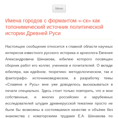
Перейти
Меню
к
содержимому
Имена городов с формантом «-ск» как
топонимический источник политической
истории Древней Руси
Настоящее сообщение относится к главной области научных
интересов известного русского историка и археолога Евгения
Александровича Шинакова, юбилею которого посвящен
сборник работ его коллег, учеников и почитателей. О вкладе
юбиляра, как идейном, теоретико- методологическом, так и
фактографо- источниковедческом, в разработку темы
«Славяне и Русь» мне уже доводилось высказываться в
печати специально. Здесь стоит только повторить, что и мои
собственные, и многих российских и зарубежных
исследователей штудии древнерусской тематики просто не
были бы возможны в состоявшемся качестве и объёме без
знакомства с новаторскими трудами Е.А. Шинакова по