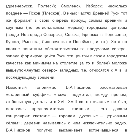
(древнерусск. Полтеск); Смоленск, Изборск; несколько
позднее — Псков (Плесков). В иных частях Древней Руси тот
же формант в свою очередь присущ самым древним и
крупным (по региональным меркам) городским центрам
(вроде Новгорода-Северска, Севска, Брянска в Подесенье;
Курска, Рыльска, Липовеческа в Посеймье; и т.п.). Хотя по
вполне понятным обстоятельствам за пределами северо-
запада формирующейся Руси эти центры в своем городском
качестве как минимум на столетие (а то и более) моложе
вышеупомянутых северо- западных, т.е. относятся к X в. и
последующему времени.
Известный топонимист В.А.Никонов, рассматривая
«старинный суффикс «-ск»», подметил, между прочим,
любопытную деталь: и в XVII–XVIII вв. он «частым не был,
оставаясь предпочтительно книжным…; его давали
канцелярии: светские — городам, духовные – церковным
сёлам»; деревни назывались с ним исключительно редко.
В.А.Никонов попутно высмеивает встречавшиеся в