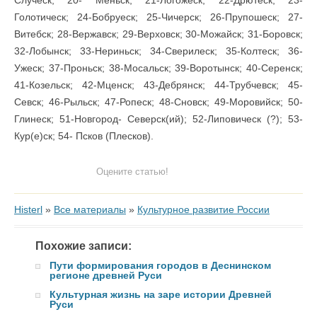
Голотическ; 24-Бобруеск; 25-Чичерск; 26-Прупошеск; 27-
Витебск; 28-Вержавск; 29-Верховск; 30-Можайск; 31-Боровск;
32-Лобынск; 33-Нериньск; 34-Сверилеск; 35-Колтеск; 36-
Ужеск; 37-Проньск; 38-Мосальск; 39-Воротынск; 40-Серенск;
41-Козельск; 42-Мценск; 43-Дебрянск; 44-Трубчевск; 45-
Севск; 46-Рыльск; 47-Ропеск; 48-Сновск; 49-Моровийск; 50-
Глинеск; 51-Новгород- Северск(ий); 52-Липовическ (?); 53-
Кур(е)ск; 54- Псков (Плесков).
Оцените статью!
Histerl
»
Все материалы
»
Культурное развитие России
Похожие записи:
Пути формирования городов в Деснинском
регионе древней Руси
Культурная жизнь на заре истории Древней
Руси