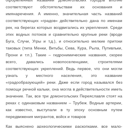
оформленных названий домонгольских городов вполне
соответствуют обстоятельствам их основания и
имянаречения. А именно, значительная часть названий
соответствующих «градов» действительно дана по именам
рек, на берегах которых воздвигались их укрепления. Среди
этих водных потоков и сравнительно крупные реки (вроде
Буга, Случи, Угры и т.д.), и относительно мелкие притоки
таковых (типа Менки, Витьбы, Сева, Кура, Рыла, Путивльки,
Прони и т.п.). Такие – гидронимические названия, скорее
всего, давались новопоселенцами, строителями
соответствующих укреплений. Ведь первое, что они могли
узнать у местного населения, это название
«градообразующей» реки. Даже если город назывался без
помощи речной кальки, она могла в действительности иметь
значение. Так, все три домонгольских Переяславля стоят на
реках с одинаковым названием – Трубеж. Водные артерии,
как известно, выступали в ту эпоху основным путем
передвижения мигрантов, войск и товаров
Как выяснено археологическими раскопками, все мало-