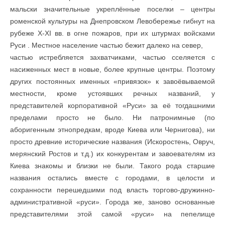
мальски значительные укреплённые поселки – центры
роменской культуры на Днепровском Левобережье гибнут на
рубеже X-XI вв. в огне пожаров, при их штурмах войсками
Руси . Местное население частью бежит далеко на север,
частью истребляется захватчиками, частью сселяется с
насиженных мест в новые, более крупные центры. Поэтому
других постоянных именных «привязок» к завоёвываемой
местности, кроме устоявших речных названий, у
представителей корпоративной «Руси» за её тогдашними
пределами просто не было. Ни патронимные (по
аборигенным этнопредкам, вроде Киева или Чернигова), ни
просто древние исторические названия (Искоростень, Овруч,
мерянский Ростов и т.д.) их конкурентам и завоевателям из
Киева знакомы и близки не были. Такого рода старшие
названия остались вместе с городами, в целости и
сохранности перешедшими под власть торгово-дружинно-
административной «руси». Города же, заново основанные
представителями этой самой «руси» на пепелище