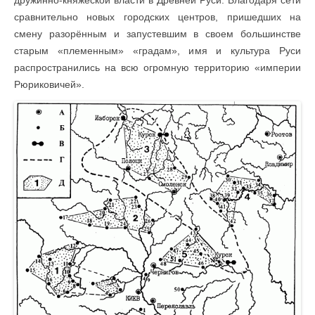
дружинно-княжеской власти в Древней Руси. Благодаря сети
сравнительно новых городских центров, пришедших на
смену разорённым и запустевшим в своем большинстве
старым «племенным» «градам», имя и культура Руси
распространились на всю огромную территорию «империи
Рюриковичей».