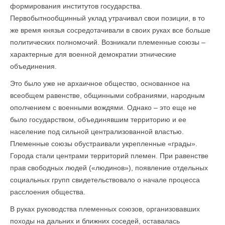
формирования институтов государства.
Первобытнообщинный уклад утрачивал свои позиции, в то
же время князья сосредотачивали в своих руках все больше
политических полномочий. Возникали племенные союзы –
характерные для военной демократии этнические
объединения.
Это было уже не архаичное общество, основанное на
всеобщем равенстве, общинными собраниями, народным
ополчением с военными вождями. Однако – это еще не
было государством, объединявшим территорию и ее
население под сильной централизованной властью.
Племенные союзы обустраивали укрепленные «грады».
Города стали центрами территорий племен. При равенстве
прав свободных людей («людинов»), появление отдельных
социальных групп свидетельствовало о начале процесса
расслоения общества.
В руках руководства племенных союзов, организовавших
походы на дальних и ближних соседей, оставалась