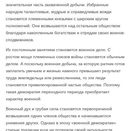
значительная часть захваченной добычи. Избранные
народом талантливые, мудрые и справедливые вожди
становятся племенными князьями с широким кругом
полномочий. Они возвышаются над остальным обществом
благодаря накопленным богатствам и отрядам своих воинов-
сподвижников.
Их постоянным занятием становится военное дело. С
ростом мощи племенных союзов войны становятся обычным
делом. А поскольку военная добыча, за которую ратник готов
заплатить увечьем и жизнью намного превышает результат
труда земледельца или ремесленника, то эти люди
становятся привилегированной частью общества. Поэтому
такая демократия переходного периода приобретает
характер военной.
Военный дух и грубая сила становятся первопричиной
возвышения одних членов общества и начинавшегося
унижения других. Однако в эпоху «военной демократии»
старые традиции еще не потеряли своей актуальности.