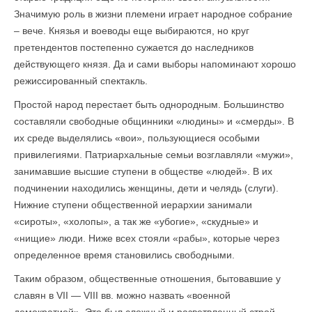
Значимую роль в жизни племени играет народное собрание
– вече. Князья и воеводы еще выбираются, но круг
претендентов постепенно сужается до наследников
действующего князя. Да и сами выборы напоминают хорошо
режиссированный спектакль.
Простой народ перестает быть однородным. Большинство
составляли свободные общинники «людины» и «смерды». В
их среде выделялись «вои», пользующиеся особыми
привилегиями. Патриархальные семьи возглавляли «мужи»,
занимавшие высшие ступени в обществе «людей». В их
подчинении находились женщины, дети и челядь (слуги).
Нижние ступени общественной иерархии занимали
«сироты», «холопы», а так же «убогие», «скудные» и
«нищие» люди. Ниже всех стояли «рабы», которые через
определенное время становились свободными.
Таким образом, общественные отношения, бытовавшие у
славян в VII — VIII вв. можно назвать «военной