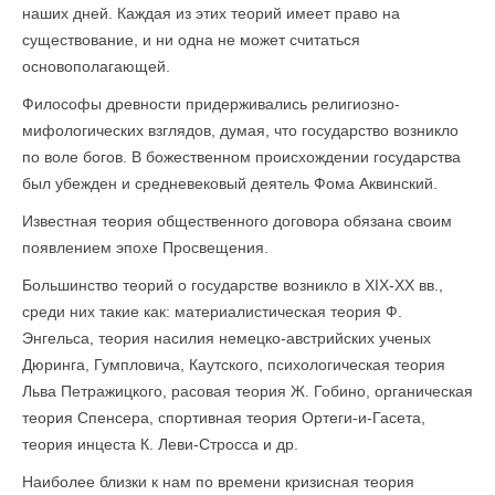
наших дней. Каждая из этих теорий имеет право на
существование, и ни одна не может считаться
основополагающей.
Философы древности придерживались религиозно-
мифологических взглядов, думая, что государство возникло
по воле богов. В божественном происхождении государства
был убежден и средневековый деятель Фома Аквинский.
Известная теория общественного договора обязана своим
появлением эпохе Просвещения.
Большинство теорий о государстве возникло в ХIX-XX вв.,
среди них такие как: материалистическая теория Ф.
Энгельса, теория насилия немецко-австрийских ученых
Дюринга, Гумпловича, Каутского, психологическая теория
Льва Петражицкого, расовая теория Ж. Гобино, органическая
теория Спенсера, спортивная теория Ортеги-и-Гасета,
теория инцеста К. Леви-Стросса и др.
Наиболее близки к нам по времени кризисная теория