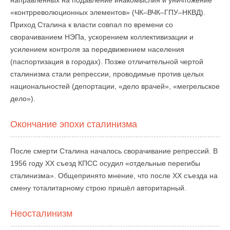
направленных на подавление инакомыслия и уничтожение
«контрреволюционных элементов» (ЧК–ВЧК–ГПУ–НКВД).
Приход Сталина к власти совпал по времени со
сворачиванием НЭПа, ускорением коллективизации и
усилением контроля за передвижением населения
(паспортизация в городах). Позже отличительной чертой
сталинизма стали репрессии, проводимые против целых
национальностей (депортации, «дело врачей», «мегрельское
дело»).
Окончание эпохи сталинизма
После смерти Сталина началось сворачивание репрессий. В
1956 году ХХ съезд КПСС осудил «отдельные перегибы
сталинизма». Общепринято мнение, что после ХХ съезда на
смену тоталитарному строю пришёл авторитарный.
Неосталинизм