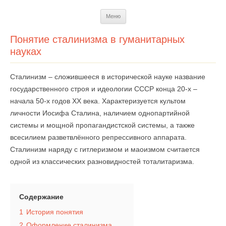
Перейти
Меню
к
содержимому
Понятие сталинизма в гуманитарных
науках
Сталинизм – сложившееся в исторической науке название
государственного строя и идеологии СССР конца 20-х –
начала 50-х годов ХХ века. Характеризуется культом
личности Иосифа Сталина, наличием однопартийной
системы и мощной пропагандистской системы, а также
всесилием разветвлённого репрессивного аппарата.
Сталинизм наряду с гитлеризмом и маоизмом считается
одной из классических разновидностей тоталитаризма.
Содержание
1
История понятия
2
Оформление сталинизма