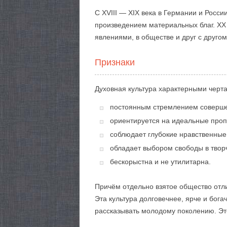
С XVIII — XIX века в Германии и Росс
произведением материальных благ. XX
явлениями, в обществе и друг с другом
Признаки
Духовная культура характерными черт
постоянным стремлением соверше
ориентируется на идеальные проп
соблюдает глубокие нравственные
обладает выбором свободы в твор
бескорыстна и не утилитарна.
Причём отдельно взятое общество отл
Эта культура долговечнее, ярче и бога
рассказывать молодому поколению. Э