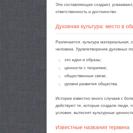
Эти составляющие создают, усваивают,
ответственность и достоинство.
Духовная культура: место в о
Различается: культура материальная, 
человека. Удовлетворение духовных п
это идеи и образы;
ценности с теориями;
общественные связи;
уровни развития общества.
Истории известно много случаев с бол
действуют те, которые создали люди,
условия, вытеснят культурные ценност
Известные названия термина