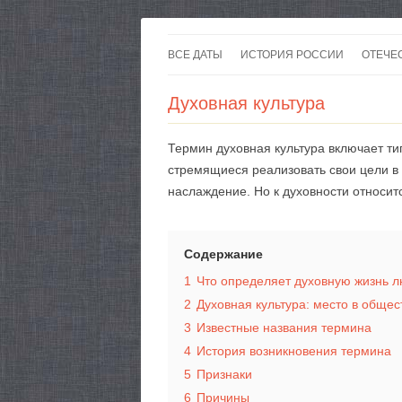
ВСЕ ДАТЫ
ИСТОРИЯ РОССИИ
ОТЕЧЕ
Духовная культура
Термин духовная культура включает ти
стремящиеся реализовать свои цели в
наслаждение. Но к духовности относит
Содержание
1
Что определяет духовную жизнь 
2
Духовная культура: место в обще
3
Известные названия термина
4
История возникновения термина
5
Признаки
6
Причины