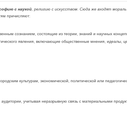
софию с наукой
, религию с искусством. Сюда же входят мораль
тям причисляют:
венным сознанием, состоящие из теории, знаний и научных концеп
гического явления, включающие общественные мнения, идеалы, ц
ородским культурам, экономической, политической или педагогичес
 и аудитории, учитывая неразрывную связь с материальными продук