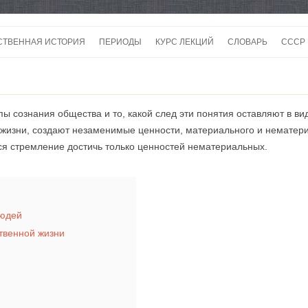
Перейти
к
СТВЕННАЯ ИСТОРИЯ
ПЕРИОДЫ
КУРС ЛЕКЦИЙ
СЛОВАРЬ
СССР
содержимому
СССР
СССР
пы сознания общества и то, какой след эти понятия оставляют в ви
ВОЙ
 жизни, создают незаменимые ценности, материального и нематери
ся стремление достичь только ценностей нематериальных.
людей
ственной жизни