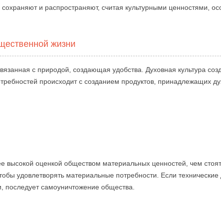
 сохраняют и распространяют, считая культурными ценностями, ос
бщественной жизни
связанная с природой, создающая удобства. Духовная культура соз
отребностей происходит с созданием продуктов, принадлежащих д
ее высокой оценкой обществом материальных ценностей, чем стоя
 чтобы удовлетворять материальные потребности. Если техническ
и, последует самоуничтожение общества.