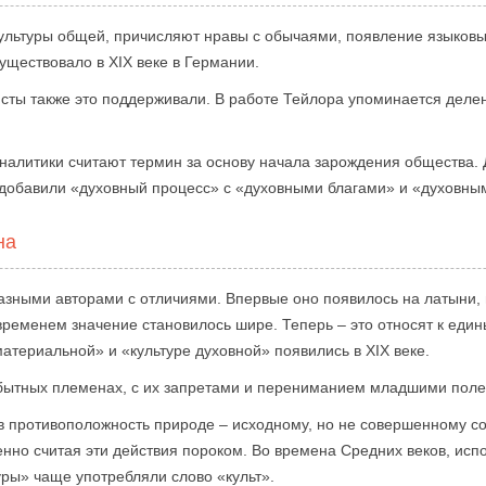
 культуры общей, причисляют нравы с обычаями, появление языковы
уществовало в XIX веке в Германии.
сты также это поддерживали. В работе Тейлора упоминается деле
налитики считают термин за основу начала зарождения общества
 добавили «духовный процесс» с «духовными благами» и «духовны
на
зными авторами с отличиями. Впервые оно появилось на латыни, п
ременем значение становилось шире. Теперь – это относят к еди
материальной» и «культуре духовной» появились в XIX веке.
обытных племенах, с их запретами и перениманием младшими поле
в противоположность природе – исходному, но не совершенному с
но считая эти действия пороком. Во времена Средних веков, испо
уры» чаще употребляли слово «культ».