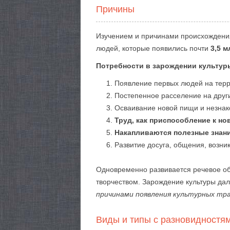
Причины
Изучением и причинами происхождени
людей, которые появились почти
3,5 м
Потребности в зарождении культур
Появление первых людей на тер
Постепенное расселение на други
Осваивание новой пищи и незна
Труд, как приспособление к н
Накапливаются полезные знани
Развитие досуга, общения, возни
Одновременно развивается речевое об
творчеством. Зарождение культуры да
причинами появления культурных тр
Виды и типы с разновидностя