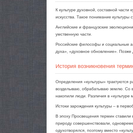
К культуре духовной, составной части
искусства. Такое понимание культуры с
Английские и французские эволюциони
умственную части.
Российские философы и социальные а
духа», «духовное обновление». Позже
История возникновения терми
Определения «культуры» трактуются ра
возделываю, обрабатываю землю. Со в
накопили люди. Различия в «культуре 
Истоки зарождения культуры – в перв
В эпоху Просвещения термин ставили 
природу совершенствовали, одновремен
одухотворялся, поэтому вместо «культ