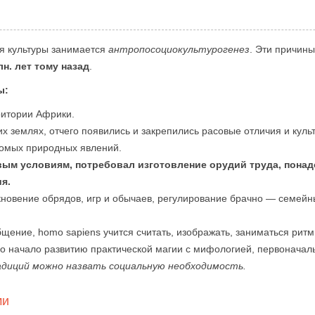
я культуры занимается
антропосоциокультурогенез
. Эти причин
лн. лет тому назад
.
ы:
ритории Африки.
х землях, отчего появились и закрепились расовые отличия и куль
комых природных явлений.
овым условиям, потребовал изготовление орудий труда, пона
я.
кновение обрядов, игр и обычаев, регулирование брачно — семей
щение, homo sapiens учится считать, изображать, заниматься рит
ло начало развитию практической магии с мифологией, первонач
адиций можно назвать социальную необходимость.
ми