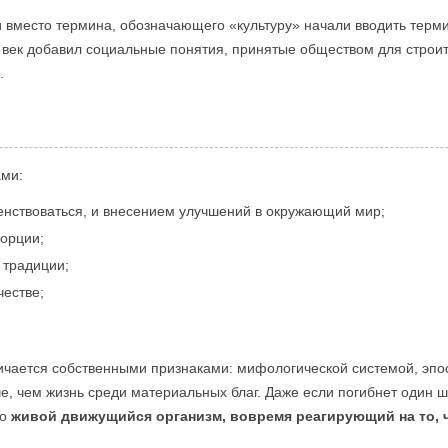
ии вместо термина, обозначающего «культуру» начали вводить терм
 век добавил социальные понятия, принятые обществом для строи
.
ами:
нствоваться, и внесением улучшений в окружающий мир;
орции;
 традиции;
честве;
ичается собственными признаками: мифологической системой, эп
че, чем жизнь среди материальных благ. Даже если погибнет один 
то
живой движущийся организм, вовремя реагирующий на то, 