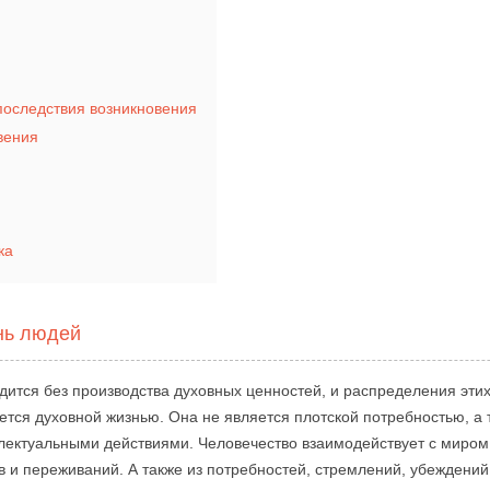
 последствия возникновения
вения
ка
нь людей
дится без производства духовных ценностей, и распределения эти
ется духовной жизнью. Она не является плотской потребностью, а 
ектуальными действиями. Человечество взаимодействует с миром, 
тв и переживаний. А также из потребностей, стремлений, убеждени