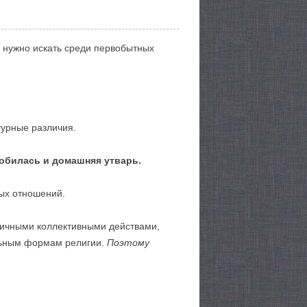
ы нужно искать среди первобытных
турные различия.
добилась и домашняя утварь.
ных отношений.
мичными коллективными действами,
альным формам религии.
Поэтому