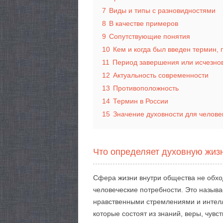
7
Виды и типы с разновидностями
8
В качестве примеров
9
Сопутствующие понятия
10
Кем и когда был введен термин,
11
Период завершения или исчезно
12
Актуальность современности
13
Противоположность
14
Термин в России
15
Значение духовности для челове
Что определяет духовную жиз
Сфера жизни внутри общества не обхо
человеческие потребности. Это называ
нравственными стремлениями и интелл
которые состоят из знаний, веры, чувс