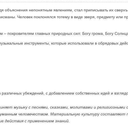
одя объяснения непонятным явлениям, стал приписывать их сверхъ
лисманы. Человек поклонялся тотему в виде зверя, предмету или п
м – покровителям главных природных сил: Богу грома, Богу Солнца
музыкальные инструменты, которые использовали в обрядовых дейс
з различных убеждений, с добавлением собственных идей и взглядо
диняет музыку с песнями, сказками, молитвами и религиозными 
думанным человечеством. Материальную культуру составляют 
ие действия с применением знаний.