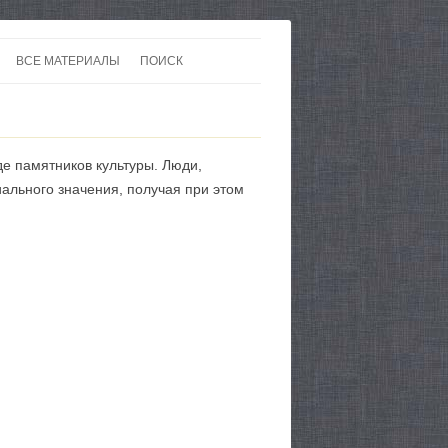
ВСЕ МАТЕРИАЛЫ
ПОИСК
 В 20-30 ГОДЫ ХХ ВЕКА
ЛИТЕРАТУРА
 ДО ВТОРОЙ МИРОВОЙ
ЕВРОПА
де памятников культуры. Люди,
НЫ
КАРТЫ
ального значения, получая при этом