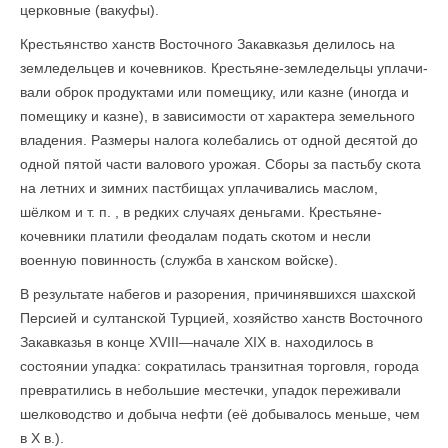
церковные (вакуфы).
Крестьянство ханств Восточного Закавказья делилось на
земледельцев и кочевников. Крестьяне-земледельцы уплачи­
вали оброк продуктами или помещику, или казне (иногда и
помещику и казне), в зависимости от характера земельного
владения. Размеры налога колебались от одной десятой до
одной пятой части валового урожая. Сборы за пастьбу скота
на летних и зимних пастбищах уплачивались маслом,
шёлком и т. п. , в редких случаях деньгами. Крестьяне-
кочевники платили феодалам подать скотом и несли
военную повинность (служба в ханском войске).
В результате набегов и разорения, причинявшихся шахской
Персией и султанской Турцией, хозяйство ханств Восточного
Закавказья в конце XVIII—начале XIX в. находилось в
состоянии упадка: сократилась транзитная торговля, города
превратились в небольшие местечки, упадок переживали
шелководство и добыча нефти (её добывалось меньше, чем
в X в.).