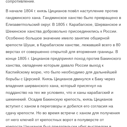
сопротивление.
В начале 1804 г. князь Цицианов повёл наступление против
ганджинского хана. Ганджинское ханство было превращено в
Елизаветпольский округ. В 1805 г. Карабагское, Ширванское и
Шекинское ханства добровольно присоединились к России.
Особенно большое значение имело занятие обширной
крепости Шуши, в Карабагском ханстве, лежавшей всего в 80
верстах от совершенно открытой для вторжения границы. В
конце 1805 г. Цицианов предпринял поход против Бакинского
ханства, овладение которым давало России выход к
Каспийскому морю, что было необходимо для дальнейшей
борьбы с Церсией. Князь Цицианов двинулся к Баку через
владения ширванского хана, который присягнул на
подданство на тех же условиях, что и ханы карабагский и
шекинекий. Осадив Бакинскую крепость, князь Цицианов
вступил с ханом в переговоры и добился его согласия на
сдачу крепости. Но во время встречи с ханом для получения
от него ключей от крепостных ворот в полуверсте от
крепости Цицианов был предательски убит выстрелом в