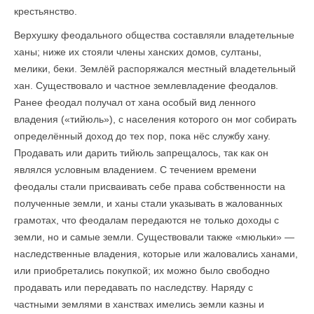
крестьянство.
Верхушку феодального общества составляли владетельные
ханы; ниже их стояли члены ханских домов, султаны,
мелики, беки. Землёй распоряжался местный владетельный
хан. Существовало и частное землевладение феодалов.
Ранее феодал получал от хана особый вид ленного
владения («тийюль»), с населения которого он мог собирать
определённый доход до тех пор, пока нёс службу хану.
Продавать или дарить тийюль запрещалось, так как он
являлся условным владением. С течением времени
феодалы стали присваивать себе права собственности на
полученные земли, и ханы стали указывать в жалованных
грамотах, что феодалам передаются не только доходы с
земли, но и самые земли. Существовали также «мюльки» —
наследственные владения, которые или жаловались ханами,
или приобретались покупкой; их можно было свободно
продавать или передавать по наследству. Наряду с
частными землями в ханствах имелись земли казны и