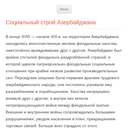
Перейти
Меню
к
содержимому
Социальный строй Азербайджана
В конце XVIII — начале XIX в. на территории Азербайджана
находились многочисленные мелкие феодальные ханства,
ожесточённо враждовавшие друг с другом. Азербайджан был
крайне отсталой феодально-раздроблённой страной, в
которой царили патриархально-феодальные социальные
отношения при крайне низком развитии производительных
сил. Персидские хищники были первыми врагами трудового
азербайджанского народа, они постоянно угрожали ему
разграблением и порабощением. Ханства непрерывно
воевали друг с другом, а внутри них кипела
непрекращающаяся война между феодальной знатью.
Внешние и внутренние войны сопровождались большими
разрушениями, уводом населения в плен, прекращением
торговых связей. Больше всех страдало от этого