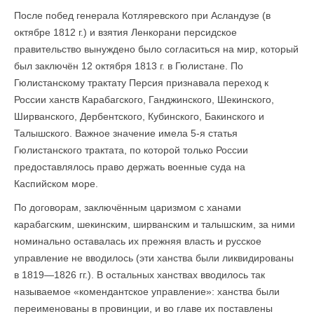
После побед генерала Котляревского при Асландузе (в
октябре 1812 г.) и взятия Ленкорани персидское
правительство вынуждено было согласиться на мир, который
был заключён 12 октября 1813 г. в Гюлистане. По
Гюлистанскому трактату Персия признавала переход к
России ханств Карабагского, Ганджинского, Шекинского,
Ширванского, Дербентского, Кубинского, Бакинского и
Талышского. Важное значение имела 5-я статья
Гюлистанского трактата, по которой только России
предоставлялось право держать военные суда на
Каспийском море.
По договорам, заключённым царизмом с ханами
карабагским, шекинским, ширванским и талышским, за ними
номи­нально оставалась их прежняя власть и русское
управление не вводилось (эти ханства были ликвидированы
в 1819—1826 гг.). В остальных ханствах вводилось так
называемое «комендантское управление»: ханства были
переименованы в провинции, и во главе их поставлены