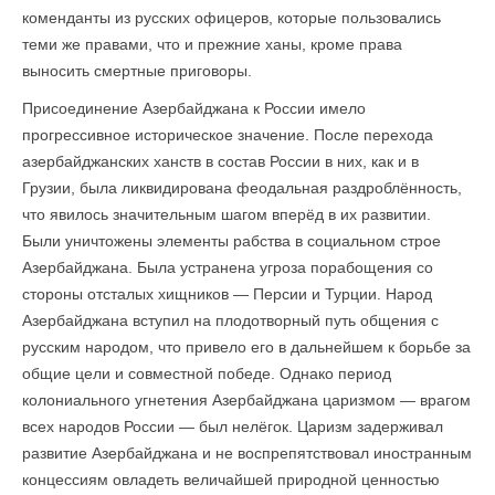
коменданты из русских офицеров, которые пользовались
теми же правами, что и прежние ханы, кроме права
выносить смертные приговоры.
Присоединение Азербайджана к России имело
прогрессивное историческое значение. После перехода
азербайджанских ханств в состав России в них, как и в
Грузии, была ликвидирована феодальная раздроблённость,
что явилось значительным шагом вперёд в их развитии.
Были уничтожены элементы рабства в социальном строе
Азербайджана. Была устранена угроза порабощения со
стороны отсталых хищников — Персии и Турции. Народ
Азербайджана вступил на плодотворный путь общения с
русским народом, что привело его в дальнейшем к борьбе за
общие цели и совместной победе. Однако период
колониального угнетения Азербайджана царизмом — врагом
всех на­родов России — был нелёгок. Царизм задерживал
развитие Азербайджана и не воспрепятствовал иностранным
концессиям овладеть величайшей природной ценностью