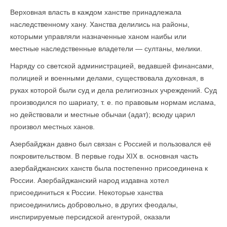
Верховная власть в каждом ханстве принадлежала
наследственному хану. Ханства делились на районы,
которыми управ­ляли назначенные ханом наибы или
местные наследственные владетели — султаны, мелики.
Наряду со светской администрацией, ведавшей финансами,
полицией и военными делами, существовала духовная, в
руках которой были суд и дела религиозных учреждений. Суд
производился по шариату, т. е. по правовым нормам ислама,
но действовали и местные обычаи (адат); всюду царил
произвол местных ханов.
Азербайджан давно был связан с Россией и пользовался её
покровительством. В первые годы XIX в. основная часть
азербайджанских ханств была постепенно присоединена к
России. Азербайджанский народ издавна хотел
присоединиться к России. Некоторые ханства
присоединились добровольно, в других феодалы,
инспирируемые персидской агентурой, оказали