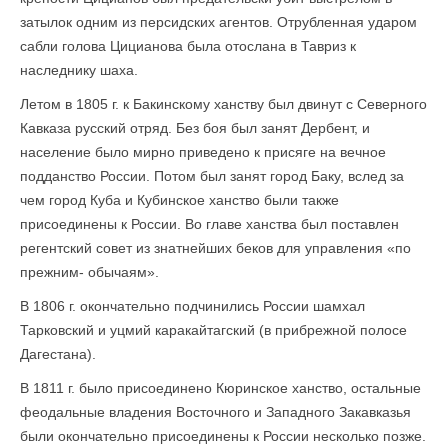
затылок одним из персидских агентов. Отрубленная ударом
сабли голова Цицианова была отослана в Тавриз к
наследнику шаха.
Летом в 1805 г. к Бакинскому ханству был двинут с Северного
Кавказа русский отряд. Без боя был занят Дербент, и
население было мирно приведено к присяге на вечное
подданство России. Потом был занят город Баку, вслед за
чем город Куба и Кубинское ханство были также
присоединены к России. Во главе ханства был поставлен
регентский совет из знатнейших беков для управления «по
прежним- обычаям».
В 1806 г. окончательно подчинились России шамхал
Тарковский и уцмий каракайтагский (в прибрежной полосе
Дагестана).
В 1811 г. было присоединено Кюринское ханство, остальные
феодальные владения Восточного и Западного Закавказья
были окончательно присоединены к России несколько позже.