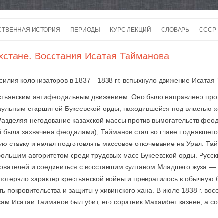
Перейти
к
СТВЕННАЯ ИСТОРИЯ
ПЕРИОДЫ
КУРС ЛЕКЦИЙ
СЛОВАРЬ
СССР
содержимому
СССР
хстане. Восстания Исатая Тайманова
СССР
силия колонизаторов в 1837—1838 гг. вспыхнуло движение Исатая
ВОЙ
стьянским антифеодальным движением. Оно было направлено прот
 аульным старшиной Букеевской орды, находившейся под властью х
Разделяя негодование казахской массы против вымогательств феод
й была захвачена феодалами), Тайманов стал во главе поднявшего
кую ставку и начал подготовлять массовое откочевание на Урал. Т
большим авторитетом среди трудовых масс Букеевской орды. Русск
едователей и соединиться с восставшим султаном Младшего жуза —
отеряло характер крестьянской войны и превратилось в обычную
ть покровительства и защиты у хивинского хана. В июле 1838 г. в
 сам Исатай Тайманов был убит, его соратник Махамбет казнён, а с