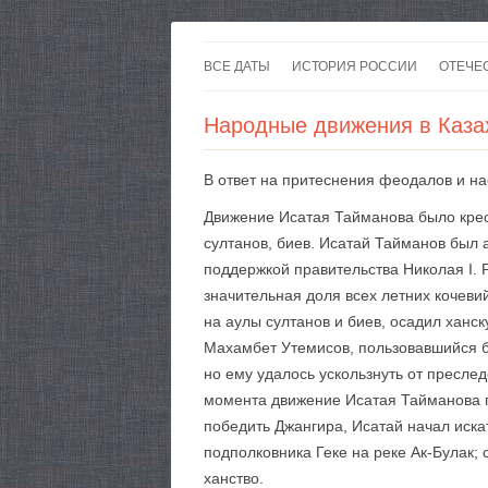
ВСЕ ДАТЫ
ИСТОРИЯ РОССИИ
ОТЕЧЕ
Народные движения в Каза
В ответ на притеснения феодалов и на
Движение Исатая Тайманова было кре
султанов, биев. Исатай Тайманов был
поддержкой правительства Николая I. 
значительная доля всех летних кочеви
на аулы султанов и биев, осадил ханс
Махамбет Утемисов, пользовав­шийся 
но ему удалось ускользнуть от пресл
момента движение Исатая Тайманова п
победить Джангира, Исатай начал иска
подполковника Геке на реке Ак-Булак;
ханство.