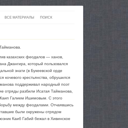
ВСЕ МАТЕРИАЛЫ
ПОИСК
 В 20-30 ГОДЫ ХХ ВЕКА
ЛИТЕРАТУРА
 ДО ВТОРОЙ МИРОВОЙ
ЕВРОПА
 Тайманова.
НЫ
КАРТЫ
ив казахских феодалов — ханов,
ана Джангира, который пользовался
альной знати (в Букеевской орде
ся кочевого крестьянства, обрушился
айманова поддерживал народный поэт
ие отряды разбили Исатая Тайманова,
 Каип Галием Ишимовым. С этого
 борьбу между феодалами. Отчаявшись
осставшие были окружены отрядом
оюзник Каиб Габий бежал в Хивинское