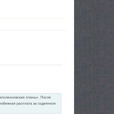
«наполеоновские планы». После
еизбежная расплата за содеянное