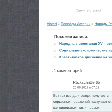
Оцените статью!
Histerl
»
Периоды Истории
»
Народы Ро
Похожие записи:
Народные восстания XVIII ве
Социально-экономические изм
Крестьянское движение на Ук
: 1 комментарий
Rückschrittler65
26.06.2017 в 07:52
Вот так всегда и везде, получаетс
серьезных поражений наступает ст
как виноватых, так и правых.