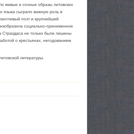
ло живые и сочные образы литовских
го языка сыграло важную роль в
алантливый поэт и крупнейший
о изобразила социально-приниженное
а Страздаса не только были лишены
заботой о крестьянах, негодованием
литовской литературы.