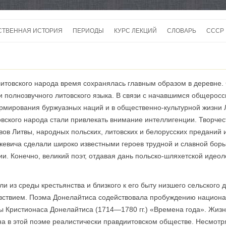
Перейти
к
СТВЕННАЯ ИСТОРИЯ
ПЕРИОДЫ
КУРС ЛЕКЦИЙ
СЛОВАРЬ
СССР
содержимому
СССР
СССР
 литовского народа время сохранялась главным образом в деревне.
ВОЙ
о и полнозвучного литовского языка. В связи с начавшимся общерос
ормирования буржуазных наций и в общественно-культурной жизни
овского народа стали привлекать внимание интеллигенции. Творчес
ов Литвы, народных польских, литовских и белорусских преданий и
кевича сделали широко известными героев трудной и славной борь
и. Конечно, великий поэт, отдавая дань польско-шляхетской идеол
 из среды крестьянства и близкого к его быту низшего сельского д
увствием. Поэма Доне­лайтиса содействовала пробуждению национа
ы Кристионаса Донелайтиса (1714—1780 гг.) «Времена года». Жизн
на в этой поэме реалистически правдиитовском обществе. Несмот