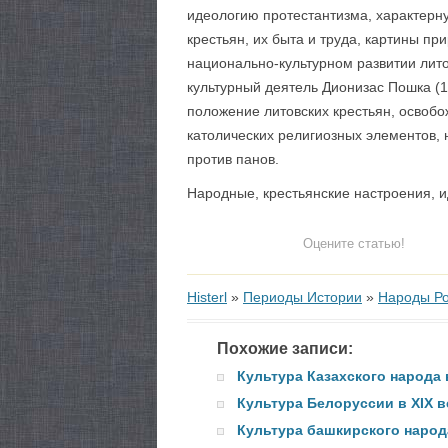
идеологию протестантизма, характерн
крестьян, их быта и труда, картины пр
национально-культурном развитии лито
культурный деятель Дионизас Пошка (
положение литовских крестьян, освоб
католических религиозных элементов, 
против панов.
Народные, крестьянские настроения, 
Оцените статью!
Histerl
»
Периоды Истории
»
Народы Ро
Похожие записи:
Культура Казахского народа 
Культура Белоруссии в XIX в
Культура башкирского народа