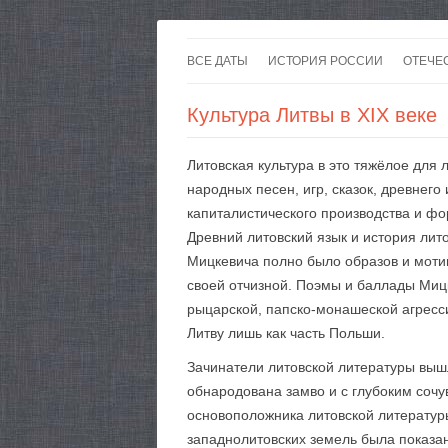
ВСЕ ДАТЫ
ИСТОРИЯ РОССИИ
ОТЕЧЕ
Культура Литвы в XIX веке
Литовская культура в это тяжёлое для
народных песен, игр, сказок, древнег
капиталистического производства и ф
Древний литовский язык и история лит
Мицкевича полно было образов и мотив
своей отчизной. Поэмы и баллады Миц
рыцарской, папско-монашеской агресси
Литву лишь как часть Польши.
Зачинатели литовской литературы вышли
обнародована замво и с глубоким соч
осно­воположника литовской литератур
западнолитовских земель была показа