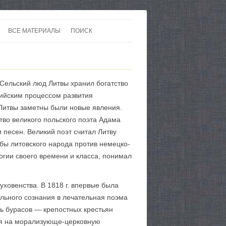
ВСЕ МАТЕРИАЛЫ
ПОИСК
 В 20-30 ГОДЫ ХХ ВЕКА
ЛИТЕРАТУРА
 ДО ВТОРОЙ МИРОВОЙ
ЕВРОПА
 Сельский люд Литвы хранил богатство
НЫ
КАРТЫ
сийским процессом развития
 Литвы заметны были новые явления.
тво великого польского поэта Адама
 песен. Великий поэт считал Литву
бы литовского народа против немецко-
огии своего времени и класса, понимал
уховенства. В 1818 г. впервые была
льного сознания в лечательная поэма
ь бурасов — крепостных крестьян
ря на морализующе-церковную