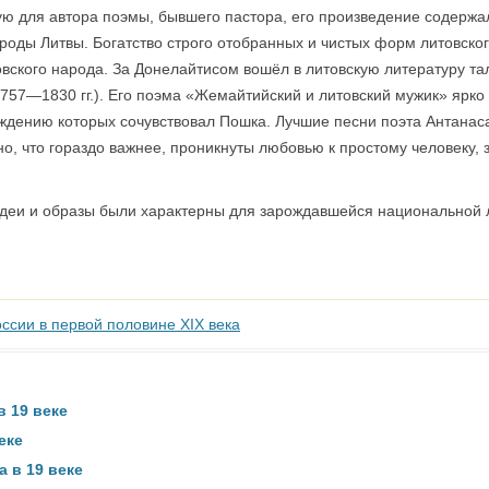
ую для автора поэмы, бывшего пастора, его произведение содержа
ироды Литвы. Богатство строго отобранных и чистых форм литовско
вского народа. За Донелайтисом вошёл в литовскую литературу т
1757—1830 гг.). Его поэма «Жемайтийский и литовский мужик» ярк
ождению которых сочувствовал Пошка. Лучшие песни поэта Антанас
но, что гораздо важнее, проникнуты любовью к простому человеку, 
идеи и образы были характерны для зарождавшейся национальной 
ссии в первой половине XIX века
в 19 веке
еке
 в 19 веке