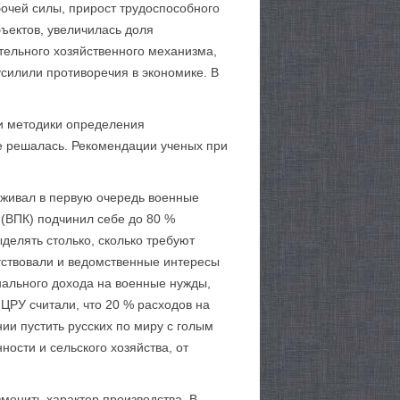
бочей силы, прирост трудоспособного
бъектов, увеличилась доля
ельного хозяйственного механизма,
силили противоречия в экономике. В
ии методики определения
е решалась. Рекомендации ученых при
уживал в первую очередь военные
(ВПК) подчинил себе до 80 %
елять столько, сколько требуют
тствовали и ведомственные интересы
ального дохода на военные нужды,
ЦРУ считали, что 20 % расходов на
ии пустить русских по миру с голым
ости и сельского хозяйства, от
менить характер производства. В