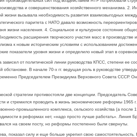
ия производительных сил под воздействием НТР потребовали стру
роизводства и совершенствования хозяйственного механизма. 2. 
кой жизни вызывала необходимость развития взаимовыгодных межд
ратегического паритета с НАТО давало возможность переориентиров
ня жизни населения. 4. Социальное и культурное состояние общес
ходимость расширения творческого участия масс в производстве и
тализма к новым историческим условиям с использованием достиж
кие показатели уровня жизни и определило новый этап в соревнов
а зависел от политической линии руководства КПСС, степени ее со
обстановке. В начале 70-х гг. ведущая роль в руководстве утвер
еменно Председателем Президиума Верховного Совета СССР. Он о
ической стратегии противостояли две концепции. Председатель Сов
и и стремился проводить в жизнь экономические реформы 1965 г.
военно-промышленного комплекса, сельского хозяйства (а после 19
ходимости в реформах нет, «надо просто лучше работать». Линия Б
авался на своем посту, но реформы постепенно были свернуты.
ва, показал силу и еще больше укрепил свою самостоятельность