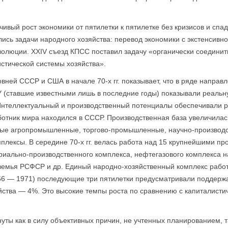
ивый рост экономики от пятилетки к пятилетке без кризисов и спа
сь задачи народного хозяйства: перевод экономики с экстенсивног
волюции. XXIV съезд КПСС поставил задачу «органически соединит
тической системы хозяйства».
вней СССР и США в начале 70-х гг. показывает, что в ряде направл
(ставшие известными лишь в последние годы) показывали реальн
Интеллектуальный и производственный потенциалы обеспечивали 
ботник мира находился в СССР. Производственная база увеличилас
овые агропромышленные, торгово-промышленные, научно-производ
плексы. В середине 70-х гг. велась работа над 15 крупнейшими п
риально-производственного комплекса, нефтегазового комплекса н
оземья РСФСР и др. Единый народно-хозяйственный комплекс рабо
966 — 1971) последующие три пятилетки предусматривали поддер
зяйства — 4%. Это высокие темпы роста по сравнению с капиталисти
уты как в силу объективных причин, не учтенных планированием, та