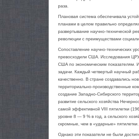
раза.
Плановая система обеспечивала устойч
планами в целом правильно определяли
развертывание научно-технической ре
революции с преимуществами социалис
Сопоставление научно-технических уро
превосходили США. Исследования ЦРУ 
США по экономическим показателям. 
задачи. Каждый четвертый научный ра
качественно. В стране создавались н
территориально-производственные ком
создание Западно-Сибирского террито
развитие сельского хозяйства Нечерн
самой эффективной VIII пятилетки (1
уровне 8 — 9 % в год, а сельского хо
скромные, чем в «ударные» пятилетки.
Однако эти показатели не были достигн