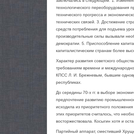
заключались в следующем. 1. Изменен
техноло­гического переоборудования п
технического прогресса и экономичес
технических связей. 3. Достижение ст
средств потребления для подъема уров
производительные силы вызывали необ
демократии. 5. Приспособление ка­пи
капиталистическим странам более высо
Характер развития советского обществ
требованиям времени и международной 
КПСС Л. И. Брежневым, бывшим одновр
республиках.
До середины 70-х гг. в выборе эконом
предпочтение развитию промышленност
исходила из приоритетного положения 
этих приоритетов считалось, что необ
восторжествовала. Косыгин хотя и ост
Партийный аппарат, сместивший Хруще