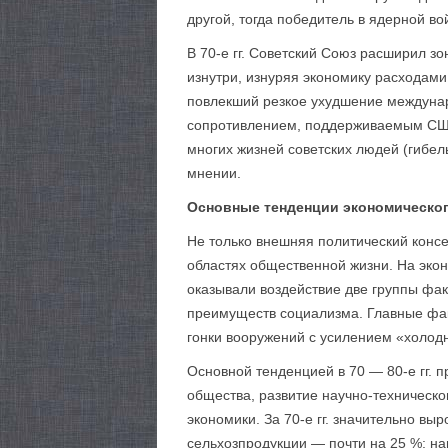
другой, тогда победитель в ядерной во
В 70-е гг. Советский Союз расширил зо
изнутри, изнуряя экономику расходами
повлекший резкое ухудшение междунар
сопротивлением, поддерживаемым США 
многих жизней советских людей (гибел
мнении.
Основные тенденции экономическог
Не только внешняя политический консе
областях общественной жизни. На экон
оказывали воздействие две группы фак
преимуществ социализма. Главные фа
гонки вооружений с усилением «холод
Основной тенденцией в 70 — 80-е гг. 
общества, развитие научно-техническ
экономики. За 70-е гг. значительно в
сельхозпродукции — почти на 25 %; н