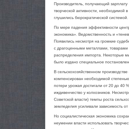
Производитель, получающий зарплату 
творческой активности, необходимой 
глушились бюрократической системой.
По мере падения эффективности центр
экономика». Ведомственность и «тенев
Появились несмотря на громкие судеб
с драгоценными металлами, товарами 
распределения импорта. Некоторые ми
было издано специальное постановле
В сельскохозяйственном производстве 
компенсирован необходимой степенью 
потери урожая достигали от 20 до 40 
иждивенчество у колхозников. Несмотря
Советской власти) темпы роста сельх
земледелия усиливали зависимость от и
Но социалистическая экономика сохра
неумении власти использовать творче