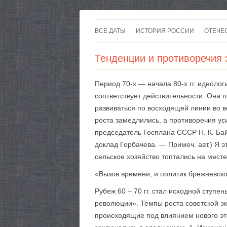
ВСЕ ДАТЫ
ИСТОРИЯ РОССИИ
ОТЕЧЕ
Тенденции и противоречия 
Период 70-х — начала 80-х гг. идеоло
соответствует действительности. Она
развиваться по восходящей линии во в
роста замедлились, а противоречия ус
председатель Госплана СССР Н. К. Байб
доклад Горбачева. — Примеч. авт.) Я 
сельское хозяйство топтались на месте,
«Вызов времени, и политик брежневско
Рубеж 60 – 70 гг. стал исходной ступ
революции». Темпы роста советской эк
происходящие под влиянием нового эт