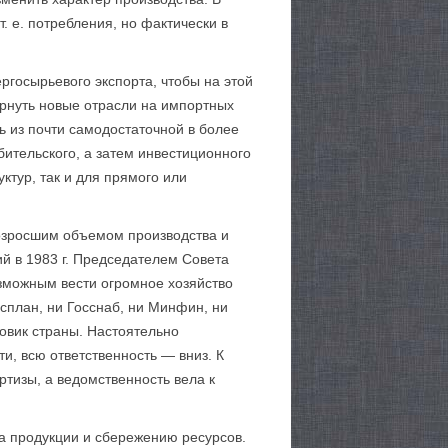
 е. потребления, но фактически в
госырьевого экспорта, чтобы на этой
ернуть новые отрасли на импортных
ь из почти самодостаточной в более
ительского, а затем инвестиционного
ктур, так и для прямого или
озросшим объемом производства и
й в 1983 г. Председателем Совета
зможным вести огромное хозяйство
сплан, ни Госснаб, ни Минфин, ни
овик страны. Настоятельно
и, всю ответственность — вниз. К
тизы, а ведомственность вела к
ва продукции и сбережению ресурсов.