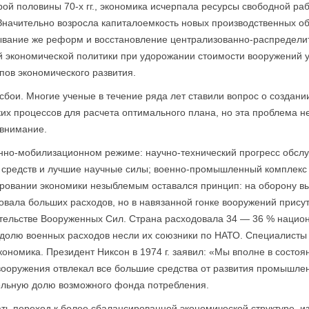
ой половины 70-х гг., экономика исчерпала ресурсы свободной ра
 Значительно возросла капиталоемкость новых производственных о
ывание же реформ и восстановление централизованно-распределит
экономической политики при удорожании стоимости вооружений у
пов экономического развития.
сбои. Многие ученые в течение ряда лет ставили вопрос о создан
их процессов для расчета оптимального плана, но эта проблема н
 внимание.
нно-мобилизационном режиме: научно-технический прогресс обсл
 средств и лучшие научные силы; военно-промышленный комплекс 
ровании экономики незыблемым оставался принцип: на оборону выд
овала больших расходов, но в навязанной гонке вооружений прису
тельстве Вооруженных Сил. Страна расходовала 34 — 36 % национ
 долю военных расходов несли их союзники по НАТО. Специалисты 
ономика. Президент Никсон в 1974 г. заявил: «Мы вполне в состоян
вооружения отвлекал все большие средства от развития промышленн
ельную долю возможного фонда потребления.
ть переход к более сбалансированной экономической структуре, из