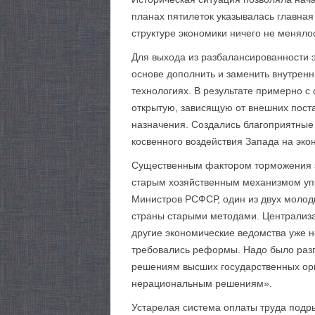
планах пятилеток указывалась главная
структуре экономики ничего не меняло
Для выхода из разбалансированности 
основе дополнить и заменить внутренн
технологиях. В результате примерно с
открытую, зависящую от внешних поста
назначения. Создались благоприятные 
косвенного воздействия Запада на эко
Существенным фактором торможения э
старым хозяйственным механизмом упр
Министров РСФСР, один из двух молод
страны старыми методами. Централиза
другие экономические ведомства уже 
требовались реформы. Надо было разгр
решениям высших государственных орга
нерациональным решениям».
Устарелая система оплаты труда подры