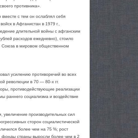
 своего противника».
о вместе с тем он ослаблял себя
ойск в Афганистан в 1979 г.,
Ведение длительной войны с афганским
ублей расходов ежедневно), стоило
го Союза в мировом общественном
вовал усилению противоречий во всех
й революции в 70 — 80-х гг.
кторы, противодействующие реализации
мы раннего социализма и воздействие
ки, увеличение производительных сил
рогрессивных сторон социалистической
личился более чем на 75 %; рост
е фонды страны выросли более чем в 2