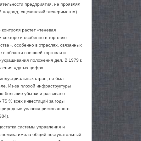
ятельности предприятия, не проявлял
й подряд, «щекинский эксперимент»)
 контроля растет «теневая
 секторе и особенно в торговле.
тва», особенно в отраслях, связанных
 в области внешней торговли и
украшивания положения дел. В 1979 г.
вления «дутых цифр».
индустриальных стран, не был
ле. Из-за плохой инфраструктуры
ло большие убытки и развивало
е 7$ % всех инвестиций за годы
 природные условия рискованного
984).
достатки системы управления и
кономика имела общий поступательный