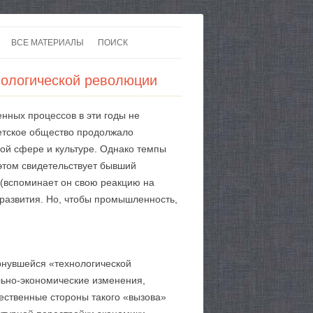
ВСЕ МАТЕРИАЛЫ
ПОИСК
 В 20-30 ГОДЫ ХХ ВЕКА
ЛИТЕРАТУРА
нологической революции
 ДО ВТОРОЙ МИРОВОЙ
ЕВРОПА
енных процессов в эти годы не
НЫ
КАРТЫ
ветское общество продолжало
ной сфере и культуре. Однако темпы
 этом свидетельствует бывший
? (вспоминает он свою реакцию на
 развития. Но, чтобы промышленность,
ернувшейся «технологической
льно-экономические изменения,
ественные стороны такого «вызова»