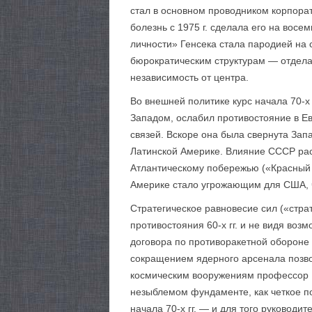
стал в основном проводником корпорат
болезнь с 1975 г. сделала его на вос
личности» Генсека стала пародией на 
бюрократическим структурам — отдела
независимость от центра.
Во внешней политике курс начала 70-х
Западом, ослабил противостояние в Ев
связей. Вскоре она была свернута Зап
Латинской Америке. Влияние СССР рас
Атлантическому побережью («Красный 
Америке стало угрожающим для США, ч
Стратегическое равновесие сил («стр
противостояния 60-х гг. и не видя во
договора по противоракетной обороне
сокращением ядерного арсенала позвол
космическим вооружениям профессор Ю
незыблемом фундаменте, как четкое по
начала 70-х гг. — и для того руковод