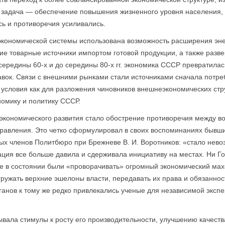
 задача — обеспечение повышения жизненного уровня населения, т.
сь и противоречия усиливались.
экономической системы использована возможность расширения энер
ие товарные источники импортом готовой продукции, а также разв
 середины 60-х и до середины 80-х гг. экономика СССР превратилас
вок. Связи с внешними рынками стали источниками сначала потреб
условия как для разложения чиновников внешне­экономических стру
номику и политику СССР.
кономического развития стало обострение противоречия между в
авления. Это четко сформулировал в своих воспоминаниях бывши
ых членов Политбюро при Брежневе В. И. Воротников: «стало нево
ция все больше давила и сдерживала инициативу на местах. Ни Го
не в состоянии были «проворачивать» огромный экономический мах
ужать верхние эшелоны власти, передавать их права и обязанност
нов к тому же редко привлекались ученые для независимой экспер
вала стимулы к росту его производительности, улучшению качест