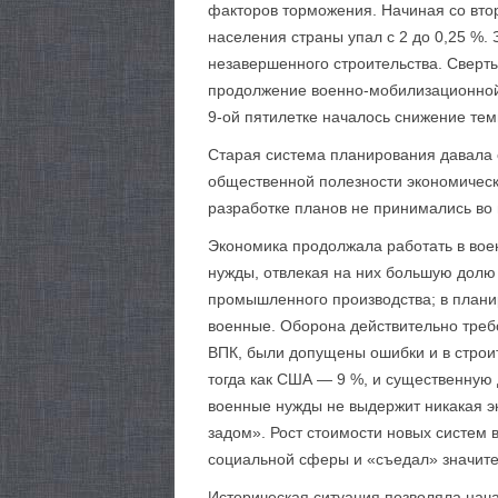
факторов торможения. Начиная со втор
населения страны упал с 2 до 0,25 %.
незавершенного строительства. Сверт
продолжение военно-мобилизационной 
9-ой пятилетке началось снижение тем
Старая система планирования давала 
общественной полезности экономическ
разработке планов не принимались во
Экономика продолжала работать в вое
нужды, отвлекая на них большую долю
промышленного производства; в плани
военные. Оборона действительно треб
ВПК, были допущены ошибки и в строи
тогда как США — 9 %, и существенную
военные нужды не выдержит никакая эк
задом». Рост стоимости новых систем 
социальной сферы и «съедал» значит
Историческая ситуация позволяла нача