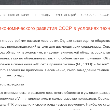
Перейти
к
СТВЕННАЯ ИСТОРИЯ
ПЕРИОДЫ
КУРС ЛЕКЦИЙ
СЛОВАРЬ
СССР
содержимому
СССР
экономического развития СССР в условиях тех
СССР
ги «перестройки» назвали «застоем». Однако такая оценка обществ
ВОЙ
 лишь пропагандистский щтамп для дискредитации социализма. Со
сех областях: в экономике, в научно-технической области, социаль
илились как по объективным, так и по субъективным причинам. Об
аков в своей книге «40 лет в правительстве» (М., 1999): «Застой
этого явления не припомню. Несомненно, было замедление темпов
 — это не так».
го руководства
енью экономического развития советского общества в условиях разв
ономики в VIII пятилетке имели самые высокие показатели. Социа
апа НТР, определили своего рода «вызов времени». Наиболее сущ