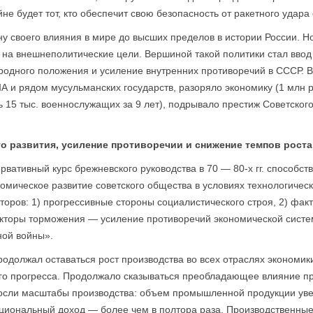
йне будет тот, кто обеспечит свою безопасность от ракетного удара
ну своего влияния в мире до высших пределов в истории России. Н
 на внешнеполитические цели. Вершиной такой политики стал ввод в
одного по­ложения и усиление внутренних противоречий в СССР. 
и рядом мусульманских государств, разоряло экономику (1 млн р
ь 15 тыс. военнослужащих за 9 лет), подрывало престиж Советско
о развития, усиление противоречии и снижение темпов роста
рвативный курс брежневского руководства в 70 — 80-х гг. способст
омическое развитие советского общества в условиях технологическо
торов: 1) прогрессивные стороны социалистического строя, 2) фа
кторы торможения — усиление противоречий экономической систе
ной войны».
продолжал оставаться рост производства во всех отраслях экономи
ого прогресса. Продолжало сказываться преобладающее влияние п
ыросли масштабы производства: объем промышленной продукции уве
ациональный доход — более чем в полтора раза. Производственны