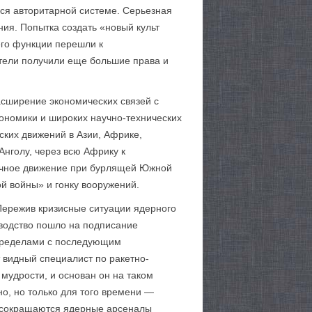
йся авторитарной системе. Серьезная
ия. Попытка создать «новый культ
его функции перешли к
тели получили еще большие права и
асширение экономических связей с
кономики и широких научно-технических
ских движений в Азии, Африке,
нголу, через всю Африку к
речное движение при бурлящей Южной
й войны» и гонку вооружений.
Пережив кризисные ситуации ядерного
оводство пошло на подписание
 пределами с последующим
 видный специалист по ракетно-
мудрости, и основан он на таком
о, но только для того времени —
 и сокращаются ядерные арсеналы