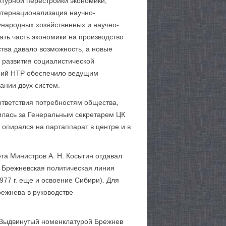
ктурной перестройки экономики,
Интернационализация научно-
ународных хозяйственных и научно-
ать часть экономики на производство
тва давало возможность, а новые
 развития социалистической
ений НТР обеспечило ведущим
ании двух систем.
ответствия потребностям общества,
дилась за Генеральным секретарем ЦК
пирался на партаппарат в центре и в
ета Министров А. Н. Косыгин отдавал
 Брежневская политическая линия
77 г. еще и освоение Сибири). Для
режнева в руководстве
. Выдвинутый номенклатурой Брежнев