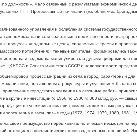
«по должности», мало связанный с результатами экономической де
в условиях НТП. Прогрессивные начинания («злобинский» бригадны
ализованного управления и ослабления системы государственного
ая экономика» начинали срастаться в промышленности, в аграрном
ные процессы «подпольные цеха», «подпольные тресты и производс
массового потребления; «теневые капиталы» формировались также
нистерства и ведомства манипулировали дутыми цифрами для при
ние ЦК КПСС и Совета министров СССР о недопустимости предста
общемировой процесс миграции из села в город, характерный для 
механизации, повышением агрокультуры и улучшением быта на се
%, привлечение городского населения на сезонные работы приноси
 на крупные инвестиции (с 1966 по 1980 гг. 383 млрд руб. — свыш
озпродукции не увеличивались при громадных земельных ресурсах;
мпорта зерна в засушливые годы (1972, 1974, 1979, 1980, 1981, 1
няла свое преимущество перед капиталистической несмотря на не
ский потенциал социалистических производственных отношений. Э