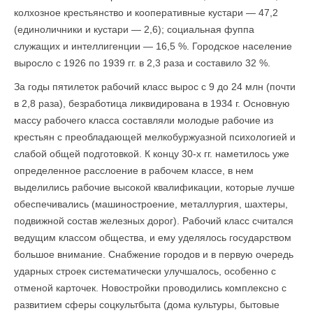
колхозное крестьянство и кооперативные кустари — 47,2
(единоличники и кустари — 2,6); социальная фуппа
служащих и интеллигенции — 16,5 %. Городское насе­ление
выросло с 1926 по 1939 гг. в 2,3 раза и составило 32 %.
За годы пятилеток рабочий класс вырос с 9 до 24 млн (почти
в 2,8 раза), безработица ликвидирована в 1934 г. Основную
массу рабочего класса составляли молодые рабочие из
крестьян с преоб­ладающей мелкобуржуазной психологией и
слабой общей подго­товкой. К концу 30-х гг. наметилось уже
определенное расслоение в рабочем классе, в нем
выделились рабочие высокой квалификации, которые лучше
обеспечивались (машиностроение, металлургия, шахтеры,
подвижной состав железных дорог). Рабочий класс считался
ведущим классом общества, и ему уделялось государством
большое внимание. Снабжение городов и в первую очередь
ударных строек систематически улучшалось, особенно с
отменой карточек. Новостройки проводились комплексно с
развитием сферы соцкультбыта (дома культуры, бытовые