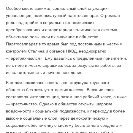
Особое место занимал социальный слой служащих-
управленцев, номенклатурный партгосаппарат. Огромная
роль надстройки в социально-экономических
преобразованиях и авторитарная политическая система
объективно повышали их значение в обществе.
Партгосаппарат в то время был под постоянным и жестким
контролем Сталина и органов НКВД, неоднократно
«перетряхивался». Ему давались определенные привилегии,
но с него и жестко спрашивалось за результаты работы, за
исполнительность и личное поведение.
В целом сложилась социальная структура трудового
общества без эксплуататорских классов. Верхние слои
составляла интеллигенция, затем шел рабочий класс, а ниже
— крестьянство. Однако в обществе открыты широкие
возможности к социальной подвиж­ности, к переходу в более
высокие социальные слои через демок­ратическую и
социально-обеспеченную систему бесплатного среднего и
высшего образования, а также путем участия в работе