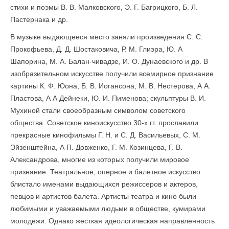
стихи и поэмы В. В. Маяковского, Э. Г. Багрицкого, Б. Л.
Пастернака и др.
В музыке выдающееся место заняли произведения С. С.
Прокофьева, Д. Д. Шостаковича, Р. М. Глиэра, Ю. А
Шапорина, М. А. Балан-чивадзе, И. О. Дунаевского и др. В
изобразительном искусстве полу­чили всемирное признание
картины К. Ф. Юона, Б. В. Иогансона, М. В. Нестерова, А А.
Пластова, А А Дейнеки, Ю. И. Пименова; скульптуры В. И.
Мухиной стали своеобразным символом советского
общества. Советское киноискусство 30-х гт. прославили
прекрасные кинофильмы Г. Н. и С. Д. Васильевых, С. М.
Эйзенштейна, А П. Довженко, Г. М. Козинцева, Г. В.
Александрова, многие из которых получили мировое
признание. Театральное, оперное и балетное искусство
блистало именами выдающихся режиссеров и актеров,
певцов и артистов балета. Артисты театра и кино были
любимыми и уважаемыми людьми в обществе, кумирами
молодежи. Однако жесткая идеологическая направленность