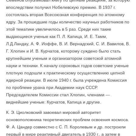
Семенов опубликовал книгу по цепным реакциям, за которую
впоследствии получил Нобелевскую премию. В 1937 г.
состоялась вторая Всесоюзная конференция по атомному
ядру. За прошедшие годы количество научных работников по
этой тематике увеличилось в 5 раз. Среди них такие
выдающиеся ученые как П. Л. Капица, И. Е. Тамм,
Л.Д.Ландау, А. Ф. Иоффе, В. И. Вернадский, С. И. Вавилов, В.
Г. Хлопин и И. В. Курчатов, которому суждено было стать
крупнейшим ученым и организатором советской атомной
науки и техники. К началу сороковых годов советские ученые
плотную подошли к практическому осуществлению цепной
ядерной реакции. В июле 1940 г. была учреждена Комиссия
по проблеме урана при Академии наук СССР.
Председателем Комиссии стал Хлопин, членами —
виднейшие ученые: Курчатов, Капица и другие.
К. Э. Циолковский завоевал мировой авторитет
основоположника теоретических проблем освоения космоса.
Ф. А. Цандер совместно с С. П. Королевым и др. построили
первый в мире реактивный двигатель в 1930 г., а затем в