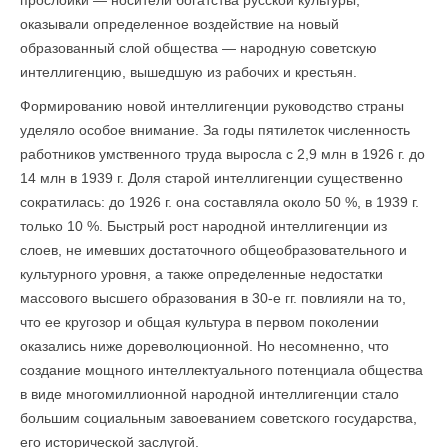
прослойки — носители богатства русской культуры,
оказывали определенное воздействие на новый
образованный слой общества — народную советскую
интеллигенцию, вышедшую из рабочих и крестьян.
Формированию новой интеллигенции руководство страны
уделяло особое внимание. За годы пятилеток численность
работников умственного труда выросла с 2,9 млн в 1926 г. до
14 млн в 1939 г. Доля старой интеллигенции существенно
сократилась: до 1926 г. она составляла около 50 %, в 1939 г.
только 10 %. Быстрый рост народной интеллигенции из
слоев, не имевших достаточного общеобразовательного и
культурного уровня, а также определенные недостатки
массового высшего образования в 30-е гг. повлияли на то,
что ее кругозор и общая культура в первом поколении
оказались ниже дореволюционной. Но несомненно, что
создание мощного интеллектуального потенциала общества
в виде многомиллионной народной интеллигенции стало
большим социальным завоеванием советского государства,
его исторической заслугой.