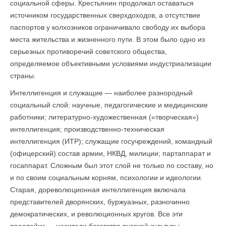
социальной сферы. Крестьянин продолжал оставаться
источником государственных сверхдоходов, а отсутствие
паспортов у колхозников ограничивало свободу их выбора
места жительства и жизненного пути. В этом было одно из
серьезных противоречий советского общества,
определяемое объективными условиями индустриализации
страны.
Интеллигенция и служащие — наиболее разнородный
социальный слой: научные, педагогические и медицинские
работники; литературно-художественная («творческая»)
интеллигенция; производственно-техническая
интеллигенция (ИТР); служащие госучреждений, командный
(офицерский) состав армии, НКВД, милиции; партаппарат и
госаппарат. Сложным был этот слой не только по составу, но
и по своим социальным корням, психологии и идеологии.
Старая, дореволюционная интеллигенция включала
представителей дворянских, буржуазных, разночинно
демократических, и революционных кругов. Все эти