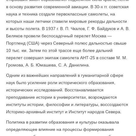
в основу развития современной авиации. В 30-х гг. советская
наука и техника создали первоклассные самолеты, на
которых наши летчики ставили мировые рекорды дальности
и высоты полета. В 1937 г. В. П. Чкалов, Г. Ф. Байдуков и А. В.
Беляков провели беспосадочный перелет Москва —
Портленд (США) через Северный полюс дальностью свыше
10 тыс. км. Затем по этой трассе еще более дальний
перелет совершил экипаж самолета АНТ-25 в составе М. М.
Громо­ва, А. Б. Юмашева, С. А. Данилина.
Одним из важнейших направлений в гуманитарной сфере
наук было усиление роли исторического образования,
исторических исследований. Восстанавливается
преподавание истории в университетах, возрождаются
институты истории, философии и литерату­ры, воссоздаются
Историко-архивный институт и Институт народов Севера.
Политика в развитии образования и культуры оказывала
опре­деляющее влияние на процессы формирования