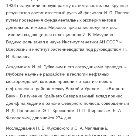
1933 г. запустили первую ракету с этим двигателем. Крупных
результатов достиг известный русский физиолог И. П. Павлов
путем проведения фундаментальных экспериментов в
деятельности мозга. Мировое признание получили дос­
тижения выдающегося селекционера И. В. Мичурина.
Видную роль занял в науке Институт генетики АН СССР и
Всесоюзный институт растениеводства под руководством Н.
И. Вавилова.
Академиком И. М. Губкиным и его сотрудниками проведены
глубокие научные разработки в геологии нефтяных
месторождений, которые привели к открытию нового
нефтеносного района между Волгой и Уралом — «Второго
Баку». В изучение Крайнего Севера важный вклад принес
дрейф на льдине в районе Северного полюса, совершенный
И. Д. Папаниным, Э. Г. Кренкелем, П. П. Ширшовым, Е. А.
Федоровым, длившийся 274 дня.
Исследования Н. Е. Жуковского и С. А. Чаплыгина,
открывших закон образования подъемной силы крыла, легли