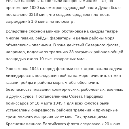
Речные бассейны также были засорены минами. Так, на
протяжении 1930 километров судоходной части Дуная было
поставлено 3318 мин, что создало среднюю плотность
заграждений 1,6 мины на километр .
Вследствие сложной минной обстановки на каждом театре
многие гавани, рейды, фарватеры и целые районы моря
объявлялись опасными. В зоне действий Северного флота,
например, подлежало тралению 38 закрытых районов общей
площадью около 10 тыс. квадратных миль .
Уже с конца 1944 г. перед флотами всех стран встала задача
ликвидировать последствия войны на море, очистить от мин
гавани, рейды и районы моря, чтобы обеспечить
безопасность плавания коммерческих, рыболовных, военных
и других судов. Постановлением Совета Народных
Комиссаров от 18 марта 1945 г. для всех флотов были
установлены очередность районов траления и примерные
сроки полного очищения их от мин. Так, тральщикам
Краснознаменного Балтийского флота следовало к 20 июня