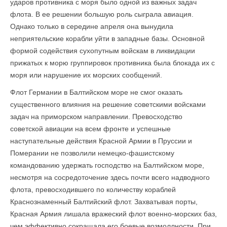
ударов противника с моря было одной из важных задач
флота. В ее решении большую роль сыграла авиация.
Однако только в середине апреля она вынудила
неприятельские корабли уйти в западные базы. Основной
формой содействия сухопутным войскам в ликвидации
прижатых к морю группировок противника была блокада их с
моря или нарушение их морских сообщений.
Флот Германии в Балтийском море не смог оказать
существенного влияния на решение советскими войсками
задач на приморском направлении. Превосходство
советской авиации на всем фронте и успешные
наступательные действия Красной Армии в Пруссии и
Померании не позволили немецко-фашистскому
командованию удержать господство на Балтийском море,
несмотря на сосредоточение здесь почти всего надводного
флота, превосходившего по количеству кораблей
Краснознаменный Балтийский флот. Захватывая порты,
Красная Армия лишала вражеский флот военно-морских баз,
чем эффективно сокращала его боевые возмоллности. При