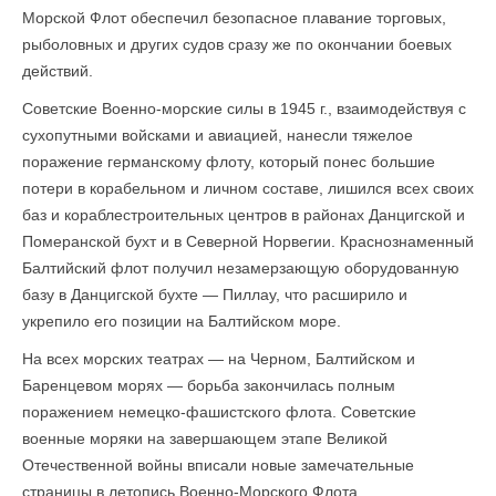
Морской Флот обеспечил безопасное плавание торговых,
рыболовных и других судов сразу же по окончании боевых
действий.
Советские Военно-морские силы в 1945 г., взаимодействуя с
сухопутными войсками и авиацией, нанесли тяжелое
поражение германскому флоту, который понес большие
потери в корабельном и личном составе, лишился всех своих
баз и корабле­строительных центров в районах Данцигской и
Померанской бухт и в Северной Норвегии. Краснознаменный
Балтийский флот получил незамерзающую оборудован­ную
базу в Данцигской бухте — Пиллау, что расширило и
укрепило его позиции на Балтийском море.
На всех морских театрах — на Черном, Балтийском и
Баренцевом морях — борьба закончилась полным
поражением немецко-фашистского флота. Советские
военные моряки на завершающем этапе Великой
Отечественной войны вписали новые замечательные
страницы в летопись Военно-Морского Флота.