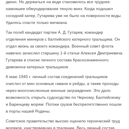
двоих. Но держаться на воде становилось все труднее:
намокшее обмундирование тянуло вниз. Когда подошел
соседний катер, Гутарева уже не было на поверхности воды.
Удалось спасти только мичмана.
Так погиб кандидат партии А. Д. Гутарев, командир
отделения минеров с балтийского катерного тральщика. Он
отдал жизнь за своего командира. Военный совет флота
навечно зачислил старшину 1-й статьи Алексея Дмитриевича
Гутарева в списки личного состава Краснознаменного
дивизиона катерных тральщиков .
К маю 1945 г. личный состав соединений тральщиков
очистил от мин основные гавани и рейды, а также проходы
через многочисленные минные заграждения. Это дало
возможность открыть судоходство по Черному, Балтийскому
и Баренцеву морям. Потоки грузов беспрепятственно пошли
в порты нашей Родины.
Советское правительство высоко оценило героический труд
моряков, участвовавших в тралении. Весь личный состав