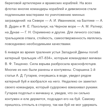
береговой артиллерии и вражеских кораблей. На всех
флотах многие командиры кораблей и дивизионов стали
подлинными мастерами по уничтожению минных
заграждений: на Севере — А. И. Иванников; на Балтике — А.
В. Дудин и Ф. Е. Пахольчук; на Черном море — А. М. Ратнер;
на Дунае — Г. Н. Охрименко и другие. Для личного состава
тральщиков отвага, стойкость, самоотверженность являлись
повседневно необходимыми качествами.
6 января во время траления устья Западной Двины погиб
катерный тральщик «КТ-834», которым командовал мичман
В. Ф. Тищенко. Сила взрыва разбросала краснофлотцев.
Многие из них были ранены и контужены. Старшина 1-й
статьи А. Д. Гутарев, очнувшись в воде, увидел рядом
катерный буй и взобрался на него. Недалеко он заметил
своего командира, который судорожно взмахивал руками.
Гутарев подплыл к мичману и, увидев, что он сильно
контужен и еле держится, подсадил его на буй. Самому
пришлось отплыть в сторону, так как буй не мог удержать