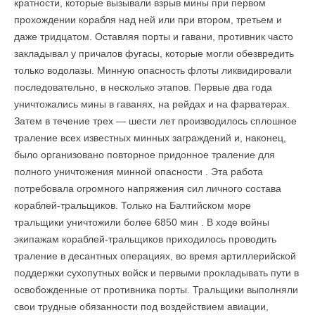
кратности, которые вызывали взрыв мины при первом
прохождении корабля над ней или при втором, третьем и
даже тридцатом. Оставляя порты и гавани, противник часто
закладывал у причалов фугасы, которые могли обезвредить
только водолазы. Минную опасность флоты ликвидировали
последовательно, в несколько этапов. Первые два года
уничтожались мины в гаванях, на рейдах и на фарватерах.
Затем в течение трех — шести лет производилось сплошное
траление всех известных минных заграждений и, наконец,
было организовано повторное при­донное траление для
полного уничтожения минной опасности . Эта работа
потребо­вала огромного напряжения сил личного состава
кораблей-тральщиков. Только на Балтийском море
тральщики уничтожили более 6850 мин . В ходе войны
экипажам ко­раблей-тральщиков приходилось проводить
траление в десантных операциях, во время артиллерийской
поддержки сухопутных войск и первыми прокладывать пути в
осво­божденные от противника порты. Тральщики выполняли
свои трудные обязанности под воздействием авиации,