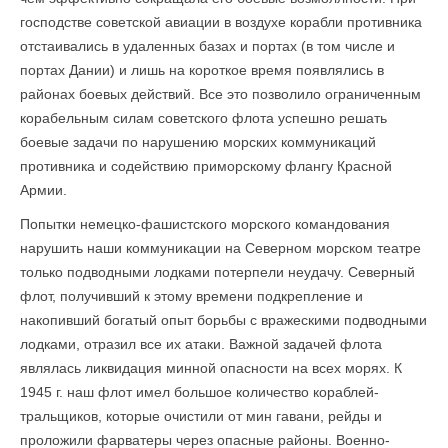
господстве советской авиации в воздухе корабли противника
отстаивались в удаленных базах и портах (в том числе и
портах Дании) и лишь на короткое время появлялись в
районах боевых действий. Все это позволило ограниченным
корабельным силам советского флота успешно решать
боевые задачи по нарушению морских коммуникаций
противника и содействию приморскому флангу Красной
Армии.
Попытки немецко-фашистского морского командования
нарушить наши ком­муникации на Северном морском театре
только подводными лодками потерпели неудачу. Северный
флот, получивший к этому времени подкрепление и
накопивший богатый опыт борьбы с вражескими подводными
лодками, отразил все их атаки. Важной задачей флота
являлась ликвидация минной опасности на всех морях. К
1945 г. наш флот имел большое количество кораблей-
тральщиков, которые очистили от мин гавани, рейды и
проложили фарватеры через опасные районы. Военно-