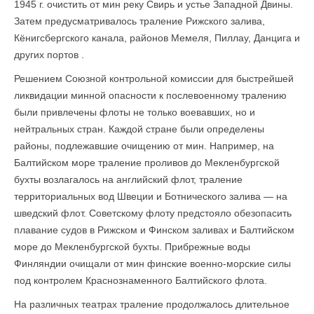
1945 г. очистить от мин реку Свирь и устье Западной Двины.
Затем предусматривалось траление Рижского залива,
Кёнигсбергского канала, районов Мемеля, Пиллау, Данцига и
других портов .
Решением Союзной контрольной комиссии для быстрейшей
ликвидации минной опасности к послевоенному тралению
были привлечены флоты не только воевавших, но и
нейтральных стран. Каждой стране были определены
районы, подлежавшие очищению от мин. Например, на
Балтийском море траление проливов до Мекленбургской
бухты возлагалось на английский флот, траление
территориальных вод Швеции и Ботнического залива — на
шведский флот. Советскому флоту предстояло обезопасить
плавание судов в Рижском и Финском заливах и Балтийском
море до Мекленбургской бухты. Прибрежные воды
Финляндии очищали от мин финские военно-морские силы
под контролем Краснознаменного Балтийского флота.
На различных театрах траление продолжалось длительное