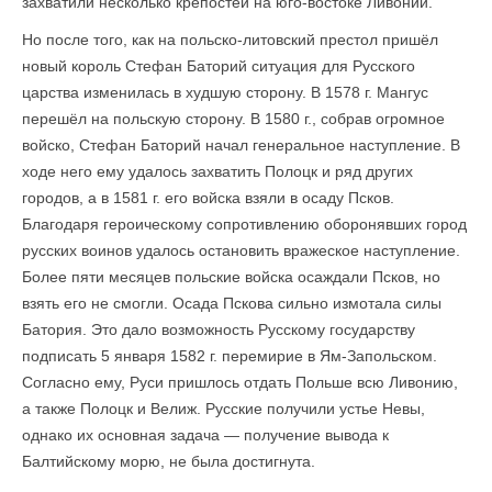
захватили несколько крепостей на юго-востоке Ливонии.
Но после того, как на польско-литовский престол пришёл
новый король Стефан Баторий ситуация для Русского
царства изменилась в худшую сторону. В 1578 г. Мангус
перешёл на польскую сторону. В 1580 г., собрав огромное
войско, Стефан Баторий начал генеральное наступление. В
ходе него ему удалось захватить Полоцк и ряд других
городов, а в 1581 г. его войска взяли в осаду Псков.
Благодаря героическому сопротивлению оборонявших город
русских воинов удалось остановить вражеское наступление.
Более пяти месяцев польские войска осаждали Псков, но
взять его не смогли. Осада Пскова сильно измотала силы
Батория. Это дало возможность Русскому государству
подписать 5 января 1582 г. перемирие в Ям-Запольском.
Согласно ему, Руси пришлось отдать Польше всю Ливонию,
а также Полоцк и Велиж. Русские получили устье Невы,
однако их основная задача — получение вывода к
Балтийскому морю, не была достигнута.