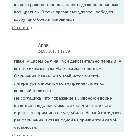
широко распространены, наветы даже на невинных
поощрялись. В тоже время ему удалось победить
коррупцию бояр и чиновников.
↓
Ответить
Anna
24.05.2016 в 12:39
Иван IV царем был на Руси действительно первым. А
вот Великим князем Московским четвертым.
Опричнина Ивана IV во всей исторической
литературе относится ко внутренней, а не ко
внешней политике.
Не соглашусь, что поражение в Ливонской войне
является следствием экономической отсталости
страны, а опричнина ее усугубила. На мой взгляд как
раз опричнина и стала одной из причин этой самой
отсталости.
↓
Ответить