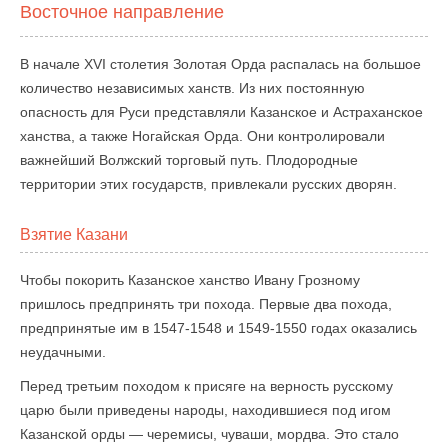
Восточное направление
В начале XVI столетия Золотая Орда распалась на большое
количество независимых ханств. Из них постоянную
опасность для Руси представляли Казанское и Астраханское
ханства, а также Ногайская Орда. Они контролировали
важнейший Волжский торговый путь. Плодородные
территории этих государств, привлекали русских дворян.
Взятие Казани
Чтобы покорить Казанское ханство Ивану Грозному
пришлось предпринять три похода. Первые два похода,
предпринятые им в 1547-1548 и 1549-1550 годах оказались
неудачными.
Перед третьим походом к присяге на верность русскому
царю были приведены народы, находившиеся под игом
Казанской орды — черемисы, чуваши, мордва. Это стало