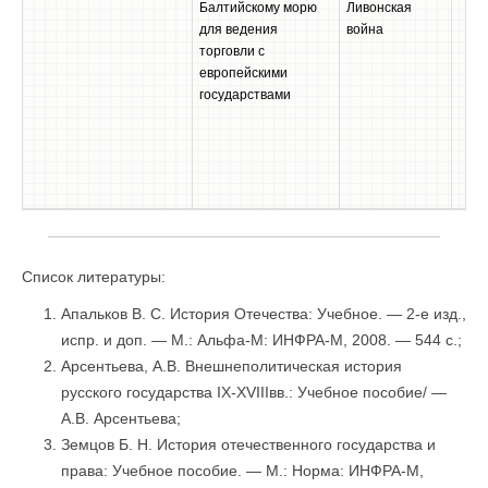
Балтийскому морю
Ливонская
для ведения
война
торговли с
европейскими
государствами
Список литературы:
Апальков В. С. История Отечества: Учебное. — 2-e изд.,
испр. и доп. — М.: Альфа-М: ИНФРА-М, 2008. — 544 с.;
Арсентьева, А.В. Внешнеполитическая история
русского государства IX-XVIIIвв.: Учебное пособие/ —
А.В. Арсентьева;
Земцов Б. Н. История отечественного государства и
права: Учебное пособие. — М.: Норма: ИНФРА-М,