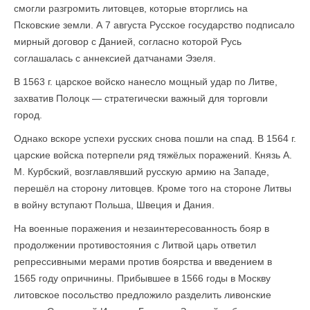
смогли разгромить литовцев, которые вторглись на
Псковские земли. А 7 августа Русское государство подписало
мирный договор с Данией, согласно которой Русь
соглашалась с аннексией датчанами Эзеля.
В 1563 г. царское войско нанесло мощный удар по Литве,
захватив Полоцк — стратегически важный для торговли
город.
Однако вскоре успехи русских снова пошли на спад. В 1564 г.
царские войска потерпели ряд тяжёлых поражений. Князь А.
М. Курбский, возглавлявший русскую армию на Западе,
перешёл на сторону литовцев. Кроме того на стороне Литвы
в войну вступают Польша, Швеция и Дания.
На военные поражения и незаинтересованность бояр в
продолжении противостояния с Литвой царь ответил
репрессивными мерами против боярства и введением в
1565 году опричнины. Прибывшее в 1566 годы в Москву
литовское посольство предложило разделить ливонские