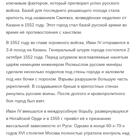
ключевым фактором, который претворил успех русского
войска. Базой для последнего решающего похода стала
крепость под названием Свияжск, возведённая недалеко от
Казани в 1552 году. Этот город стал базой русской армии во
время её противостояния с ханством.
В 1552 году во главе огромного войска, Иван IV отправился в
3-й поход на Казань. Генеральный штурм города состоялся 2
октября 1552 года. Перед штурмом возглавляемые нанятым
царём немецким инженером Росмыслом русские минёры
сделали несколько подкопов под стены города и заложили
под них бочки с порохом. Взрывы разрушили большую часть
укреплений. В создавшиеся бреши в крепостных стенах
ринулись русские воины. После долгого и кровопролитного
боя город был взят.
Иван IV вмешался в междоусобную борьбу, развернувшуюся
в Ногайской Орде и в 1555 г. привёл её к признанию
вассальной зависимости от Руси. Однако в конце 60-х-70-х
годов XVI столетия Москва полностью утратила контроль над