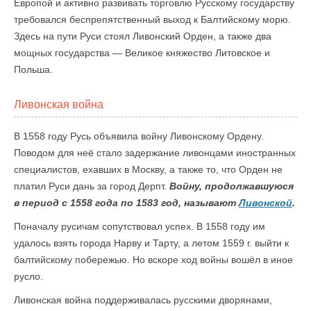
Европой и активно развивать торговлю Русскому государству
требовался беспрепятственный выход к Балтийскому морю.
Здесь на пути Руси стоял Ливонский Орден, а также два
мощных государства — Великое княжество Литовское и
Польша.
Ливонская война
В 1558 году Русь объявила войну Ливонскому Ордену.
Поводом для неё стало задержание ливонцами иностранных
специалистов, ехавших в Москву, а также то, что Орден не
платил Руси дань за город Дерпт.
Войну, продолжавшуюся
в период с 1558 года по 1583 год, называют
Ливонской
.
Поначалу русичам сопутствовал успех. В 1558 году им
удалось взять города Нарву и Тарту, а летом 1559 г. выйти к
балтийскому побережью. Но вскоре ход войны вошёл в иное
русло.
Ливонская война поддерживалась русскими дворянами,