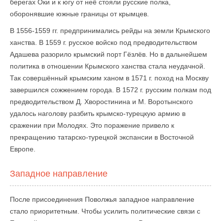
берегах Оки и к югу от неё стояли русские полка,
оборонявшие южные границы от крымцев.
В 1556-1559 гг. предпринимались рейды на земли Крымского
ханства. В 1559 г. русское войско под предводительством
Адашева разорило крымский порт Гёзлёв. Но в дальнейшем
политика в отношении Крымского ханства стала неудачной.
Так совершённый крымским ханом в 1571 г. поход на Москву
завершился сожжением города. В 1572 г. русским полкам под
предводительством Д. Хворостинина и М. Воротынского
удалось наголову разбить крымско-турецкую армию в
сражении при Молодях. Это поражение привело к
прекращению татарско-турецкой экспансии в Восточной
Европе.
Западное направление
После присоединения Поволжья западное направление
стало приоритетным. Чтобы усилить политические связи с