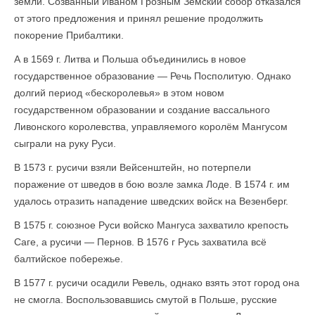
земли. Созванный Иваном Грозным Земский собор отказался
от этого предложения и принял решение продолжить
покорение Прибалтики.
А в 1569 г. Литва и Польша объединились в новое
государственное образование — Речь Посполитую. Однако
долгий период «бескоролевья» в этом новом
государственном образовании и создание вассального
Ливонского королевства, управляемого королём Мангусом
сыграли на руку Руси.
В 1573 г. русичи взяли Вейсенштейн, но потерпели
поражение от шведов в бою возле замка Лоде. В 1574 г. им
удалось отразить нападение шведских войск на Везенберг.
В 1575 г. союзное Руси войско Мангуса захватило крепость
Саге, а русичи — Пернов. В 1576 г Русь захватила всё
балтийское побережье.
В 1577 г. русичи осадили Ревель, однако взять этот город она
не смогла. Воспользовавшись смутой в Польше, русские