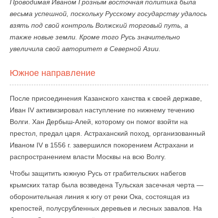
Проводимая Иваном Грозным восточная политика была
весьма успешной, поскольку Русскому государству удалось
взять под свой контроль Волжский торговый путь, а
также новые земли. Кроме того Русь значительно
увеличила свой авторитет в Северной Азии.
Южное направление
После присоединения Казанского ханства к своей державе,
Иван IV активизировал наступление по нижнему течению
Волги. Хан Дербыш-Алей, которому он помог взойти на
престол, предал царя. Астраханский поход, организованный
Иваном IV в 1556 г. завершился покорением Астрахани и
распространением власти Москвы на всю Волгу.
Чтобы защитить южную Русь от грабительских набегов
крымских татар была возведена Тульская засечная черта —
оборонительная линия к югу от реки Ока, состоящая из
крепостей, полусрубленных деревьев и лесных завалов. На