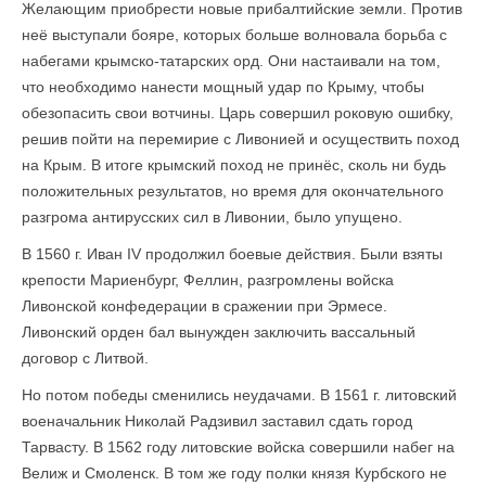
Желающим приобрести новые прибалтийские земли. Против
неё выступали бояре, которых больше волновала борьба с
набегами крымско-татарских орд. Они настаивали на том,
что необходимо нанести мощный удар по Крыму, чтобы
обезопасить свои вотчины. Царь совершил роковую ошибку,
решив пойти на перемирие с Ливонией и осуществить поход
на Крым. В итоге крымский поход не принёс, сколь ни будь
положительных результатов, но время для окончательного
разгрома антирусских сил в Ливонии, было упущено.
В 1560 г. Иван IV продолжил боевые действия. Были взяты
крепости Мариенбург, Феллин, разгромлены войска
Ливонской конфедерации в сражении при Эрмесе.
Ливонский орден бал вынужден заключить вассальный
договор с Литвой.
Но потом победы сменились неудачами. В 1561 г. литовский
военачальник Николай Радзивил заставил сдать город
Тарвасту. В 1562 году литовские войска совершили набег на
Велиж и Смоленск. В том же году полки князя Курбского не