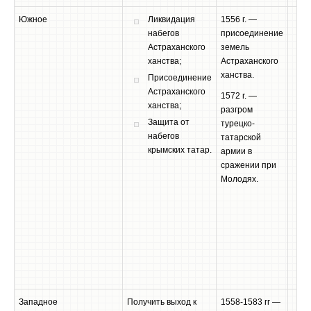
Южное
Ликвидация
1556 г. —
набегов
присоединение
Астраханского
земель
ханства;
Астраханского
ханства.
Присоединение
Астраханского
1572 г. —
ханства;
разгром
Защита от
турецко-
набегов
татарской
крымских татар.
армии в
сражении при
Молодях.
Западное
Получить выход к
1558-1583 гг —