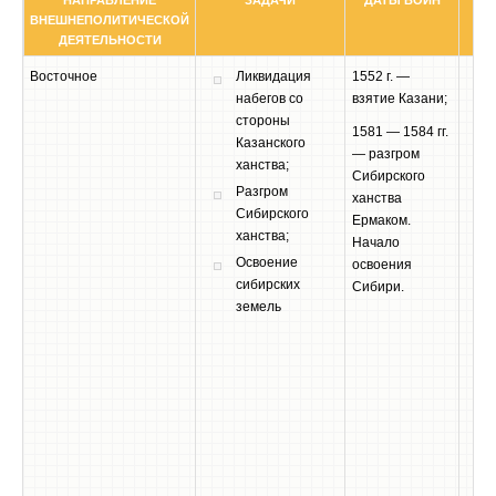
НАПРАВЛЕНИЕ
ЗАДАЧИ
ДАТЫ ВОЙН
ВНЕШНЕПОЛИТИЧЕСКОЙ
ДЕЯТЕЛЬНОСТИ
Восточное
Ликвидация
1552 г. —
набегов со
взятие Казани;
стороны
1581 — 1584 гг.
Казанского
— разгром
ханства;
Сибирского
Разгром
ханства
Сибирского
Ермаком.
ханства;
Начало
Освоение
освоения
сибирских
Сибири.
земель