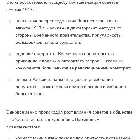
Это способствовало процессу большевизации советов
осенью 1917г.:
после начала преследования большевиков в июле —
августе 1917 г. и усиления диктаторских методов со
стороны Временного правительства, популярность
большевиков начала возрастать;
падение авторитета Временного правительства
приводило к падению авторитета эсеров — главных
конкурентов большевиков за революционный электорат;
по всей России начался процесс переизбрания
депутатов — отзыв меньшевиков и эсеров и избрание
большевиков.
Одновременно происходил рост влияния советов в обществе
— обострение его конкуренции с Временным
правительством:
корниловский мятеж показал всю хрупкость буржуазной