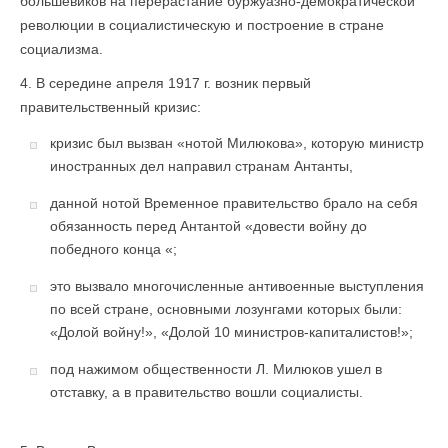
большевиков на перерастание буржуазно-демократической
революции в социалистическую и построение в стране
социализма.
4. В середине апреля 1917 г. возник первый
правительственный кризис:
кризис был вызван «нотой Милюкова», которую министр
иностранных дел направил странам Антанты,
данной нотой Временное правительство брало на себя
обязанность перед Антантой «довести войну до
победного конца «;
это вызвало многочисленные антивоенные выступления
по всей стране, основными лозунгами которых были:
«Долой войну!», «Долой 10 министров-капиталистов!»;
под нажимом общественности Л. Милюков ушел в
отставку, а в правительство вошли социалисты.