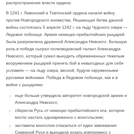
распространение власти ордена.
В 1241 г. Ливонский и Тевтонский ордена начали войну
против Новгородского княжества. Решающая битва данной
войны состоялась 5 апреля 1242 г. на льду Чудского озера —
Ледовое побоище. Армия немецко-прибалтийских рыцарей
была разгромлена дружиной Александра Невского. Большую
роль в победе сыграл полководческий талант Александра
Невского, который сумел вынудить обремененных тяжелым
вооружением рыцарей принять бой в невыгодных для себя
условиях — на льду озера, весной, будучи окруженными
русскими войсками. Победа в Ледовом побоище, как и в
войне с рыцарями:
еще больше утвердила авторитет новгородской армии и
Александра Невского;
сберегла Русь от немецко-прибалтийского ига, которое
могло настать одновременно с монгольским;
заставила монголов отказаться от идеи завоевания
Северной Руси и вынудила искать компромисс с