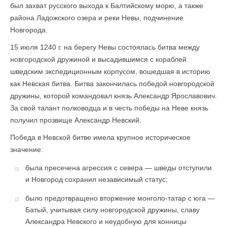
был захват русского выхода к Балтийскому морю, а также
района Ладожского озера и реки Невы, подчинение
Новгорода.
15 июля 1240 г. на берегу Невы состоялась битва между
новгородской дружиной и высадившимся с кораблей
шведским экспедиционным корпусом, вошедшая в историю
как Невская битва. Битва закончилась победой новгородской
дружины, которой командовал князь Александр Ярославович.
За свой талант полководца и в честь победы на Неве князь
получил прозвище Александр Невский.
Победа в Невской битве имела крупное историческое
значение:
была пресечена агрессия с севера — шведы отступили
и Новго­род сохранил независимый статус;
было предотвращено вторжение монголо-татар с юга —
Батый, учитывая силу новгородской дружины, славу
Александра Невского и неудобную для конницы