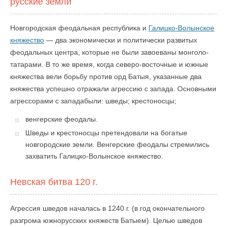
русские земли
Новгородская феодальная республика и
Галицко-Волынское
княжество
— два экономически и политически развитых
феодальных центра, которые не были завоеваны монголо-
татарами. В то же время, когда северо-восточные и южные
княжества вели борьбу против орд Батыя, указанные два
княжества успешно отражали агрессию с запада. Основными
агрессорами с западабыли: шведы; крестоносцы;
венгерские феодалы.
Шведы и крестоносцы претендовали на богатые
новгородские земли. Венгерские феодалы стремились
захватить Галицко-Волынское княжество.
Невская битва 120 г.
Агрессия шведов началась в 1240 г. (в год окончательного
разгрома южнорусских княжеств Батыем). Целью шведов