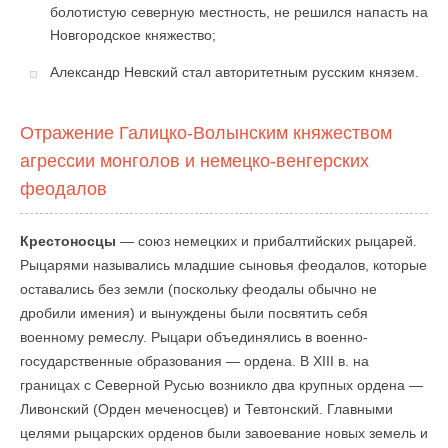
болотистую северную местность, не решился напасть на
Новгородское княжество;
Александр Невский стал авторитетным русским князем.
Отражение Галицко-Волынским княжеством
агрессии монголов и немецко-венгерских
феодалов
Крестоносцы
— союз немецких и прибалтийских рыцарей.
Рыцарями назывались младшие сыновья феодалов, которые
оставались без земли (поскольку феодалы обычно не
дробили имения) и вынуждены были посвятить себя
военному ремеслу. Рыцари объединялись в военно-
государственные образования — ордена. В XIII в. на
границах с Северной Русью возникло два крупных ордена —
Ливонский (Орден меченосцев) и Тевтонский. Главными
целями рыцарских орденов были завоевание новых земель и