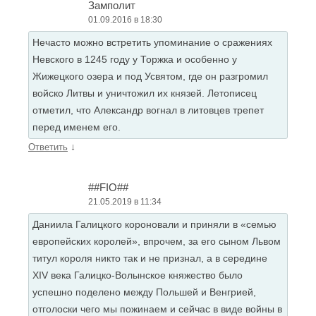
Замполит
01.09.2016 в 18:30
Нечасто можно встретить упоминание о сражениях
Невского в 1245 году у Торжка и особенно у
Жижецкого озера и под Усвятом, где он разгромил
войско Литвы и уничтожил их князей. Летописец
отметил, что Александр вогнал в литовцев трепет
перед именем его.
↓
Ответить
##FIO##
21.05.2019 в 11:34
Даниила Галицкого короновали и приняли в «семью
европейских королей», впрочем, за его сыном Львом
титул короля никто так и не признал, а в середине
XIV века Галицко-Волынское княжество было
успешно поделено между Польшей и Венгрией,
отголоски чего мы пожинаем и сейчас в виде войны в