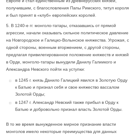
Европе и стал единственным из древнерусских князей,
получившим, с благословления Папы Римского, титул короля
и был принят в «клуб» европейских королей.
5. В 1240-е гг. монголо-татары, отказавшись от прямой
агрессии, начали оказывать сильное политическое давление
на Новго­родское и Галицко-Волынское княжества. Угрожая, с
одной стороны, военным вторжением, с другой стороны,
предлагая привилегированное положение княжеств и князей
в Орде, монголо-татары вынудили Данилу Галиикого и
Александра Невского пойти на уступки:
в 1245 г. князь Данило Галицкий явился в Золотую Орду
к Батыю и признал себя и свое княжество вассалом
Золотой Орды;
в 1247 г. Александр Невский также прибыл в Орду к
Батыю и добровольно признал власть Золотой Орды.
В то же время вынужденное мирное признание власти
монголов имело некоторые преимущества для данных