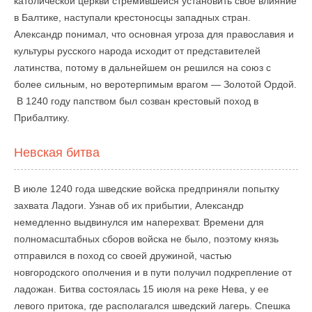
католической церкви стремившейся установить свое влияние
в Балтике, наступали крестоносцы западных стран.
Александр понимал, что основная угроза для православия и
культуры русского народа исходит от представителей
латинства, потому в дальнейшем он решился на союз с
более сильным, но веротерпимым врагом — Золотой Ордой.
В 1240 году папством был созван крестовый поход в
Прибалтику.
Невская битва
В июле 1240 года шведские войска предприняли попытку
захвата Ладоги. Узнав об их прибытии, Александр
немедленно выдвинулся им наперехват. Времени для
полномасштабных сборов войска не было, поэтому князь
отправился в поход со своей дружиной, частью
новгородского ополчения и в пути получил подкрепление от
ладожан. Битва состоялась 15 июля на реке Нева, у ее
левого притока, где располагался шведский лагерь. Спешка