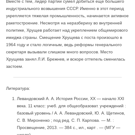
Вместе с тем, лидер партии сумел добиться еще большего
индустриального возвышения СССР. Именно в этот период
укрепляется тяжелая промышленность, начинается активное
ракетостроение. Несмотря на неразбериху во внутренней
политике, Хрущев работает над укреплением общемирового
имиджа страны. Смещение Хрущева с поста произошло в
1964 году и стало логичным, ведь реформы генерального
секретаря вызывали слишком много вопросов. Место
Хрущева занял Л.И. Брежнев, и вскоре оттепель сменилась
застоем.
Литература:
Левандовский А. А. История России, ХХ — начало XXI
века. 11 класс: учеб. для общеобразоват. учреждений :
базовый уровень / А. А. Левандовский, Ю. А. Щетинов,
С. В. Мироненко ; под ред. С. П. Карпова. — М. :
Просвещение, 2013. — 384 с., ил., карт . — (МГУ —
школе).