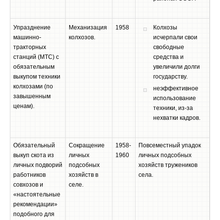
Упразднение
Механизация
1958
Колхозы
машинно-
колхозов.
исчерпали свои
тракторных
свободные
станций (МТС) с
средства и
обязательным
увеличили долги
выкупом техники
государству.
колхозами (по
неэффективное
завышенным
использование
ценам).
техники, из-за
нехватки кадров.
Обязательный
Сокращение
1958-
Повсеместный упадок
выкуп скота из
личных
1960
личных подсобных
личных подворий
подсобных
хозяйств тружеников
работников
хозяйств в
села.
совхозов и
селе.
«настоятельные
рекомендации»
подобного для