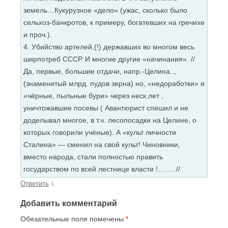
земель…Кукурузное «дело» (ужас, сколько было
сельхоз-банкротов, к примеру, богатевших на гречихе
и проч.).
4. Убийство артелей,(!) державших во многом весь
ширпотреб СССР. И многие другие «начинания». //
Да, первые, большие отдачи, напр.-Целина..,
(знаменитый млрд. пудов зерна) но, «недоработки» и
«чёрные, пыльные бури» через неск.лет ,
уничтожавшие посевы ( Авантюрист спешил и не
доделывал многое, в т.ч. лесопосадки на Целине, о
которых говорили учёные). А «культ личности
Сталина» — сменил на свой культ! Чиновники,
вместо народа, стали полностью править
государством по всей лестнице власти !……..//
↓
Ответить
Добавить комментарий
Обязательные поля помечены
*