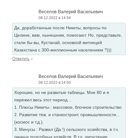
Веселов Валерий Васильевич
08.12.2022 в 14:56
Да, доработанные после Никиты, вопросы по
Целине, вам, нынешним, помогают. Но, представьте,
стали бы вы, Кустанай, основной житницей
Казахстана с 300-миллионным населением ?)))
↓
Ответить
Веселов Валерий Васильевич
08.12.2022 в 14:50
Хорошие, но не развитые таблицы. Мне 80 и я
пережил весь этот период…
1. Плюсы Никиты : массовое, блочное строительство
2. Развитие тяж. и станкостроит. промышленности…
(космос и т.д.).
3. Минусы : Развал (Да !) сельского хозяйства, в т.ч.
личных подсобных хозяйств. В т.ч. запустение