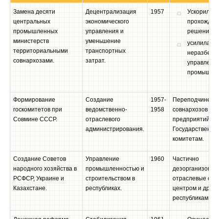
Замена десяти
Децентрализация
1957
Ускорила
центральных
экономического
прохожден
промышленных
управления и
решений;
министерств
уменьшение
усилила
территориальными
транспортных
неразберих
совнархозами.
затрат.
управлени
промышлен
Формирование
Создание
1957-
Переподчинени
госкомитетов при
ведомственно-
1958
совнархозов и
Совмине СССР.
отраслевого
предприятий
администрирования.
Государственн
комитетам.
Создание Советов
Управление
1960
Частично
народного хозяйства в
промышленностью и
дезорганизовал
РСФСР, Украине и
строительством в
отраслевые связ
Казахстане.
республиках.
центром и друг
республиками С