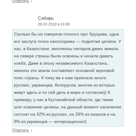
↓
Ответить
Сибирь
26.03.2018 в 16:06
Сколько бы ни говорили плохого про Хрущева, одна
его заслуга точно неоспорима — поднятая целина. У
нас, в Казахстане, миллионы гектаров диких земель
на севере страны были освоены и начали давать
хлеба. Даже в эпоху независимого Казахстана,
именно эти земли составляют основной зерновой
пояс страны. К тому же к нам приехало много
русских, украинцев, белорусов, многие из которых
живут здесь и по сей день в мире и согласии)) К
примеру, у нас в Кустанайской области, где также
шло освоение целины, на данный момент население
состоит на 42% из русских, на 39% из казахов и на
9% из украинцев — интернационал)
↓
Ответить