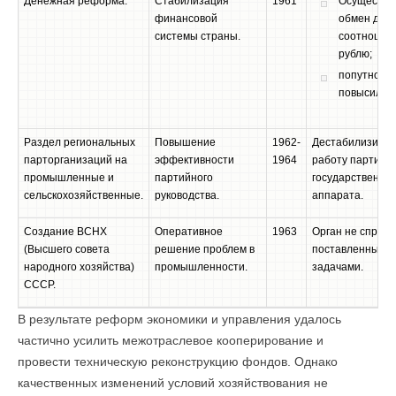
Денежная реформа.
Стабилизация
1961
Осуществл
финансовой
обмен дене
системы страны.
соотношени
рублю;
попутно
повысились
Раздел региональных
Повышение
1962-
Дестабилизиро
парторганизаций на
эффективности
1964
работу партийн
промышленные и
партийного
государственног
сельскохозяйственные.
руководства.
аппарата.
Создание ВСНХ
Оперативное
1963
Орган не справи
(Высшего совета
решение проблем в
поставленными
народного хозяйства)
промышленности.
задачами.
СССР.
В результате реформ экономики и управления удалось
частично усилить межотраслевое кооперирование и
провести техническую реконструкцию фондов. Однако
качественных изменений условий хозяйствования не