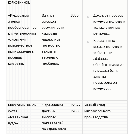
колхозников.
«Кукурузная
За счёт
1959
Доход от посевов
эпопея» —
высокой
кукурузы получили
необоснованное
урожайности
только в южных
климатическими
кукурузы
регионах.
условиями,
надеялись
В остальных
повсеместное
полностью
местах получили
принуждение к
закрыть
«обратный
посевам
зерновую
эффект»,
кукурузы.
проблему.
обрабатываемые
площади были
заняты
невызревшей
кукурузой.
Массовый забой
Стремление
1959-
Резкий спад
скота
достичь
1960
мясомолочного
«Рязанское
высоких
производства.
чудо».
показателей
по сдаче мяса