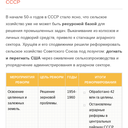
СССР
В начале 50-х годов в СССР стало ясно, что сельское
хозяйство уже не может быть
ресурсной базой
для
решения промышленных задач. Выкачивание из колхозов и
личных подворий средств, привело к стагнации аграрного
сектора. Хрущёв и его сподвижники решили реформировать
сельское хозяйство Советского Союза под лозунгом:
догнать
и перегнать США
через оживление сельхозпроизводства и
упорядочение администрирования в аграрном секторе.
МЕРОПРИЯТИЯ
ЦЕЛЬ РЕФОРМ
ГОДЫ
ИТОГИ
РЕФОРМ
РЕФОРМИРОВАНИЯ
Освоение
Решение
1954-
Обработано 42
целинных и
зерновой
1960
млн га целины.
залежных
проблемы.
Остановлены
земель.
аграрные
реформы в
центральных
районах СССР.