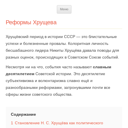
Перейти
Меню
к
содержимому
Реформы Хрущева
Хрущёвский период в истории СССР — это блистательные
успехи и болезненные провалы. Колоритная личность
бесшабашного лидера Никиты Хрущёва давала поводы для
разных оценок, происходящих в Советском Союзе событий.
Несмотря ни на что, события часто называют
славным
десятилетием
Советской истории. Это десятилетие
субъективизма и волюнтаризма славно ещё и
разнообразными реформами, затронувшими почти все
сферы жизни советского общества.
Содержание
1
Становление Н. С. Хрущёва как политического