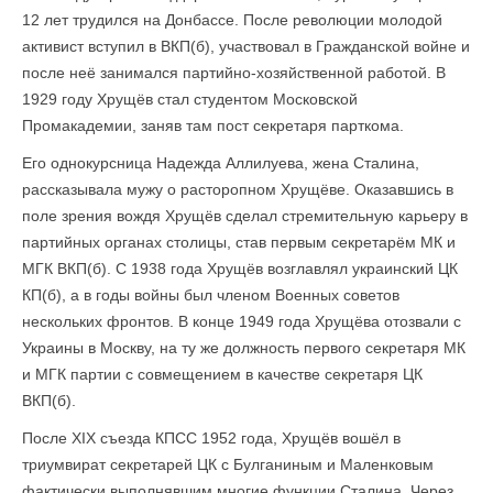
12 лет трудился на Донбассе. После революции молодой
активист вступил в ВКП(б), участвовал в Гражданской войне и
после неё занимался партийно-хозяйственной работой. В
1929 году Хрущёв стал студентом Московской
Промакадемии, заняв там пост секретаря парткома.
Его однокурсница Надежда Аллилуева, жена Сталина,
рассказывала мужу о расторопном Хрущёве. Оказавшись в
поле зрения вождя Хрущёв сделал стремительную карьеру в
партийных органах столицы, став первым секретарём МК и
МГК ВКП(б). С 1938 года Хрущёв возглавлял украинский ЦК
КП(б), а в годы войны был членом Военных советов
нескольких фронтов. В конце 1949 года Хрущёва отозвали с
Украины в Москву, на ту же должность первого секретаря МК
и МГК партии с совмещением в качестве секретаря ЦК
ВКП(б).
После XIX съезда КПСС 1952 года, Хрущёв вошёл в
триумвират секретарей ЦК с Булганиным и Маленковым
фактически выполнявшим многие функции Сталина. Через