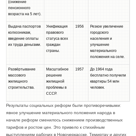
(снижение
пенсионного
возраста на 5 лет).
Выдача паспортов
Унификация
1956
Резкое увеличение
колхозникам,
правового
городского
введение оплаты
статуса всех
населения и
их труда деньгами.
граждан
улучшение
страны.
материального
положения на селе.
Развёртывание
Масштабное
1957
До 1964 года
массового
решение
бесплатно получили
жилищного
жилищной
квартиры 54 млн
строительства.
проблемы в
человек.
СССР.
Результаты социальных реформ были противоречивыми:
явное улучшение материального положения народа в
начале реформ сменилось снижением производственных
тарифов и ростом цен. Это привело к стихийным
выступлениям рабочих в Новочеркасске, Темиртау и других