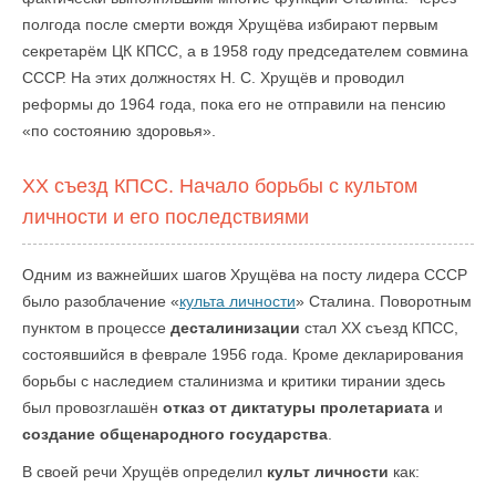
полгода после смерти вождя Хрущёва избирают первым
секретарём ЦК КПСС, а в 1958 году председателем совмина
СССР. На этих должностях Н. С. Хрущёв и проводил
реформы до 1964 года, пока его не отправили на пенсию
«по состоянию здоровья».
XX съезд КПСС. Начало борьбы с культом
личности и его последствиями
Одним из важнейших шагов Хрущёва на посту лидера СССР
было разоблачение «
культа личности
» Сталина. Поворотным
пунктом в процессе
десталинизации
стал XX съезд КПСС,
состоявшийся в феврале 1956 года. Кроме декларирования
борьбы с наследием сталинизма и критики тирании здесь
был провозглашён
отказ от диктатуры пролетариата
и
создание общенародного государства
.
В своей речи Хрущёв определил
культ личности
как: