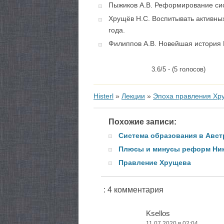
Пыжиков А.В. Реформирование сис
Хрущёв Н.С. Воспитывать активных
года.
Филиппов А.В. Новейшая история Ро
3.6/5 - (5 голосов)
Histerl
»
Лекции
»
Эпоха правления Хр
Похожие записи:
Система образования в Австр
Плюсы и минусы реформ Ник
Правление Хрущева
: 4 комментария
Ksellos
11.07.2020 в 02:04