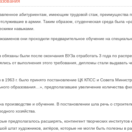
азования
авленное абитуриентам, имеющим трудовой стаж, преимущества п
 отслужившие в армии. Таким образом, студенческая среда была «
ескими навыками.
 экзаменов они проходили предварительное обучение на специальн
в обязаны были после окончания ВУЗа отработать 3 года по распред
ялись от выполнения этого требования, дипломы стали выдавать ч
в 1963 г. было принято постановление ЦК КПСС и Совета Минист
ьного образования…», предполагавшее увеличение количества фил
а производстве и обучение. В постановлении шла речь о строитель
родного хозяйства.
рые предполагалось расширять, контингент творческих институтов
й штат художников, актёров, которые не могли быть полезны в ра