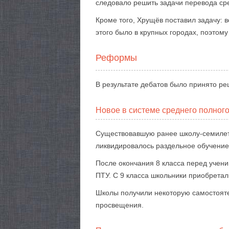
следовало решить задачи перевода ср
Кроме того, Хрущёв поставил задачу:
этого было в крупных городах, поэтому
Реформы
В результате дебатов было принято ре
Новое в системе среднего полног
Существовавшую ранее школу-семилетк
ликвидировалось раздельное обучение 
После окончания 8 класса перед ученик
ПТУ. С 9 класса школьники приобрета
Школы получили некоторую самостояте
просвещения.