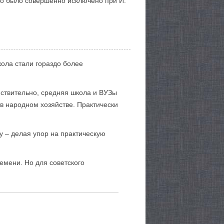
о было совершенно исключено при И.
ола стали гораздо более
йствительно, средняя школа и ВУЗы
в народном хозяйстве. Практически
у – делая упор на практическую
емени. Но для советского