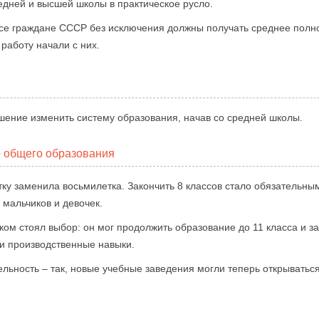
едней и высшей школы в практическое русло.
 все граждане СССР без исключения должны получать среднее полн
 работу начали с них.
шение изменить систему образования, начав со средней школы.
о общего образования
у заменила восьмилетка. Закончить 8 классов стало обязательны
мальчиков и девочек.
ом стоял выбор: он мог продолжить образование до 11 класса и зат
ли производственные навыки.
льность – так, новые учебные заведения могли теперь открыватьс