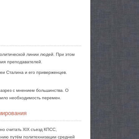
политической линии людей. При этом
ния преподавателей.
еи Сталина и его приверженцев.
разрез с мнением большинства. О
овило необходимость перемен.
рмирования
но считать XIX съезд КПСС,
чению путём политехнизации средней