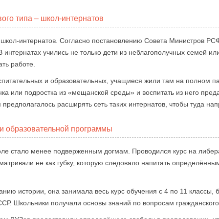
ого типа – школ-интернатов
школ-интернатов. Согласно постановлению Совета Министров РСФСР
 интернатах учились не только дети из неблагополучных семей или
ть работе.
питательных и образовательных, учащиеся жили там на полном па
нка или подростка из «мещанской среды» и воспитать из него пре
предполагалось расширять сеть таких интернатов, чтобы туда нап
ти образовательной программы
ле стало менее подверженным догмам. Проводился курс на либер
сматривали не как губку, которую следовало напитать определённы
ию истории, она занимала весь курс обучения с 4 по 11 классы, 
СР. Школьники получали основы знаний по вопросам гражданского,