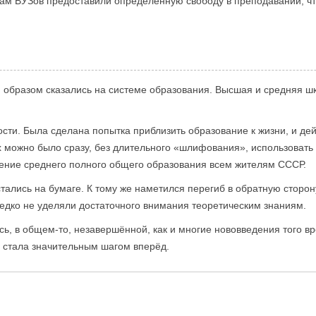
м ВУЗов предоставили определённую свободу в преподавании, чт
образом сказались на системе образования. Высшая и средняя шк
сти. Была сделана попытка приблизить образование к жизни, и де
х можно было сразу, без длительного «шлифования», использовать 
ение среднего полного общего образования всем жителям СССР.
тались на бумаге. К тому же наметился перегиб в обратную сторон
едко не уделяли достаточного внимания теоретическим знаниям.
, в общем-то, незавершённой, как и многие нововведения того вр
е стала значительным шагом вперёд.