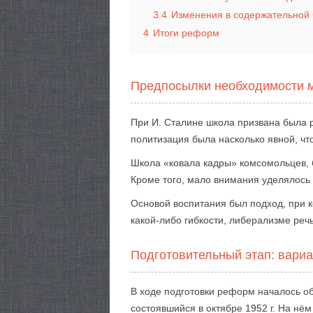
3.4
Изменения в содержательной 
4
Итоги реформ
Предпосылки необходимости 
При И. Сталине школа призвана была р
политизация была насколько явной, чт
Школа «ковала кадры» комсомольцев, 
Кроме того, мало внимания уделялось
Основой воспитания был подход, при 
какой-либо гибкости, либерализме реч
Подготовительный этап: вари
В ходе подготовки реформ началось о
состоявшийся в октябре 1952 г. На н