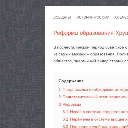
ВСЕ ДАТЫ
ИСТОРИЯ РОССИИ
ОТЕЧЕ
Реформа образования Хру
В послесталинский период советское о
из самых важных – образования. Поли
общество, энергичный лидер страны о
Содержание
1
Предпосылки необходимости мод
2
Подготовительный этап: вариант
3
Реформы
3.1
Новое в системе среднего по
3.2
Перемены в системе высшего
3.3
Появление учебных заведений