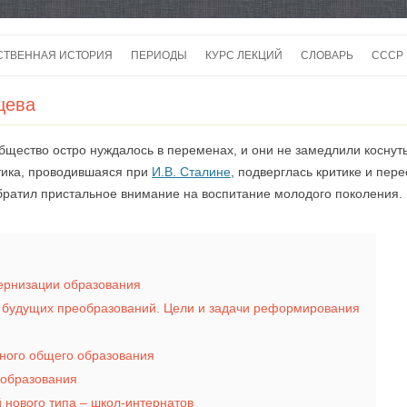
Перейти
к
СТВЕННАЯ ИСТОРИЯ
ПЕРИОДЫ
КУРС ЛЕКЦИЙ
СЛОВАРЬ
СССР
содержимому
СССР
щева
СССР
бщество остро нуждалось в переменах, и они не замедлили коснуть
ВОЙ
тика, проводившаяся при
И.В. Сталине
, подверглась критике и пер
братил пристальное внимание на воспитание молодого поколения.
ернизации образования
ы будущих преобразований. Цели и задачи реформирования
лного общего образования
 образования
 нового типа – школ-интернатов