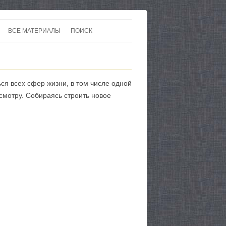
ВСЕ МАТЕРИАЛЫ
ПОИСК
 В 20-30 ГОДЫ ХХ ВЕКА
ЛИТЕРАТУРА
 ДО ВТОРОЙ МИРОВОЙ
ЕВРОПА
ся всех сфер жизни, в том числе одной
НЫ
КАРТЫ
есмотру. Собираясь строить новое