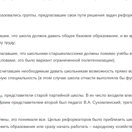
разовались группы, предлагавшие свои пути решения задач рефор
вшие, что школа должна давать общее базовое образование, и во 
у труду;
олагавшие, что школьники-старшеклассники должны помимо учёбы в
словами, это было вариант ограниченной политехнизации);
, считавшие необходимым давать школьникам возможность прямо в
чую специальность (в этом случае школа отчасти выполняла бы фу
ы
, представители старой партийной школы. В их число входили вли
ким представителем второй был педагог В.А. Сухомлинский, трет
жны, это понимали все. Целью реформаторов было приблизить шко
жить образование или сразу начать работать – народному хозяйству