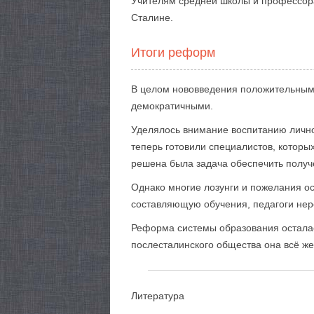
Учителям средней школы и профессора
Сталине.
Итоги реформ
В целом нововведения положительным 
демократичными.
Уделялось внимание воспитанию лично
теперь готовили специалистов, которы
решена была задача обеспечить получ
Однако многие лозунги и пожелания ос
составляющую обучения, педагоги нер
Реформа системы образования осталась
послесталинского общества она всё ж
Литература