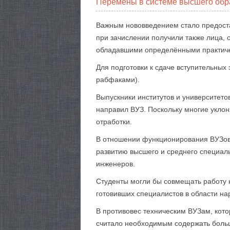
Перемены в системе высшего обр
Важным нововведением стало предост
при зачислении получили также лица,
обладавшими определёнными практич
Для подготовки к сдаче вступительных
рабфаками).
Выпускники институтов и университето
направил ВУЗ. Поскольку многие уклон
отработки.
В отношении функционирования ВУЗов 
развитию высшего и среднего специал
инженеров.
Студенты могли бы совмещать работу н
готовивших специалистов в области на
В противовес техническим ВУЗам, кото
считало необходимым содержать большо