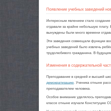
Появление учебных заведений нов
Интересным явлением стало создание 
отдавали за крайне небольшую плату. В
вынуждены были много времени отдава
Эти заведения совмещали функции вос
учебных заведений было извлечь ребё
трудолюбивого гражданина. В будущем 
Изменения в содержательной час
Преподавание в средней и высшей шко
демократизацию
. Ученика отныне рас
преподавателем человека.
Особое внимание уделялось преподаван
классе отныне изучали Конституцию СС