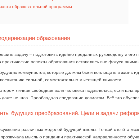
части образовательной программы
модернизации образования
ешить задачу – подготовить идейно преданных руководству и его 
о практические аспекты образования оставались вне фокуса внима
будущих коммунистов, которые должны были воплощать в жизнь ид
 воспитанию сильной, самостоятельно мыслящей личности.
котором личная свободная воля человека подавлялась, если шла в
ь даже не шла. Преобладало следование догматам. Всё это обусл
анты будущих преобразований. Цели и задачи рефо
бсуждение различных моделей будущей школы. Точкой отсчёта мож
ём прозвучала мысль о придании практической направленности обу