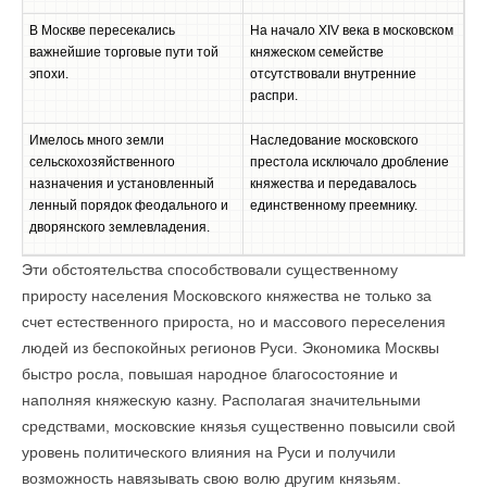
В Москве пересекались
На начало XIV века в московском
важнейшие торговые пути той
княжеском семействе
эпохи.
отсутствовали внутренние
распри.
Имелось много земли
Наследование московского
сельскохозяйственного
престола исключало дробление
назначения и установленный
княжества и передавалось
ленный порядок феодального и
единственному преемнику.
дворянского землевладения.
Эти обстоятельства способствовали существенному
приросту населения Московского княжества не только за
счет естественного прироста, но и массового переселения
людей из беспокойных регионов Руси. Экономика Москвы
быстро росла, повышая народное благосостояние и
наполняя княжескую казну. Располагая значительными
средствами, московские князья существенно повысили свой
уровень политического влияния на Руси и получили
возможность навязывать свою волю другим князьям.