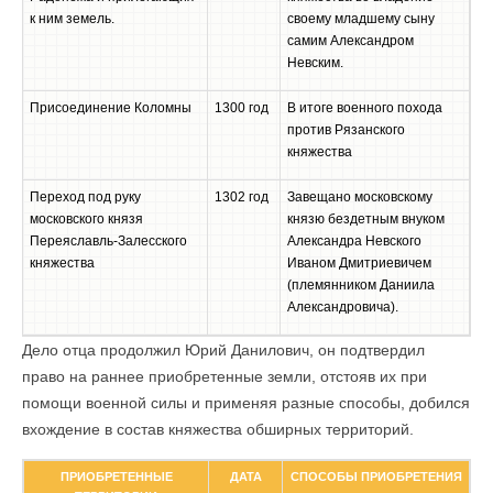
к ним земель.
своему младшему сыну
самим Александром
Невским.
Присоединение Коломны
1300 год
В итоге военного похода
против Рязанского
княжества
Переход под руку
1302 год
Завещано московскому
московского князя
князю бездетным внуком
Переяславль-Залесского
Александра Невского
княжества
Иваном Дмитриевичем
(племянником Даниила
Александровича).
Дело отца продолжил Юрий Данилович, он подтвердил
право на раннее приобретенные земли, отстояв их при
помощи военной силы и применяя разные способы, добился
вхождение в состав княжества обширных территорий.
ПРИОБРЕТЕННЫЕ
ДАТА
СПОСОБЫ ПРИОБРЕТЕНИЯ