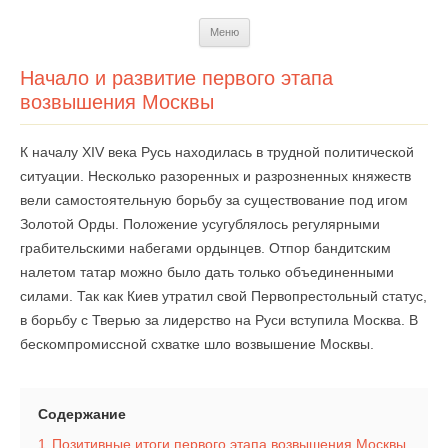
Перейти
Меню
к
содержимому
Начало и развитие первого этапа
возвышения Москвы
К началу XIV века Русь находилась в трудной политической
ситуации. Несколько разоренных и разрозненных княжеств
вели самостоятельную борьбу за существование под игом
Золотой Орды. Положение усугублялось регулярными
грабительскими набегами ордынцев. Отпор бандитским
налетом татар можно было дать только объединенными
силами. Так как Киев утратил свой Первопрестольный статус,
в борьбу с Тверью за лидерство на Руси вступила Москва. В
бескомпромиссной схватке шло возвышение Москвы.
Содержание
1
Позитивные итоги первого этапа возвышения Москвы