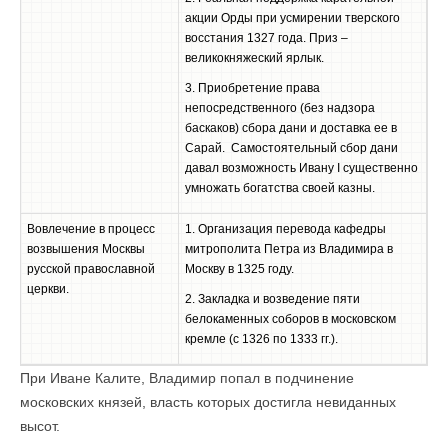
акции Орды при усмирении тверского
восстания 1327 года. Приз –
великокняжеский ярлык.
3. Приобретение права
непосредственного (без надзора
баскаков) сбора дани и доставка ее в
Сарай. Самостоятельный сбор дани
давал возможность Ивану I существенно
умножать богатства своей казны.
Вовлечение в процесс
1. Организация перевода кафедры
возвышения Москвы
митрополита Петра из Владимира в
русской православной
Москву в 1325 году.
церкви.
2. Закладка и возведение пяти
белокаменных соборов в московском
кремле (с 1326 по 1333 гг.).
При Иване Калите, Владимир попал в подчинение
московских князей, власть которых достигла невиданных
высот.