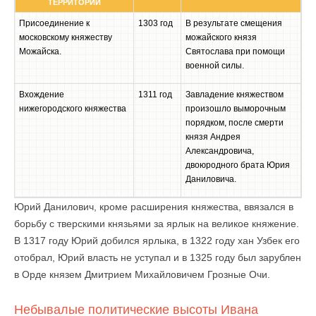
ТЕРРИТОРИИ
Присоединение к
1303 год
В результате смещения
московскому княжеству
можайского князя
Можайска.
Святослава при помощи
военной силы.
Вхождение
1311 год
Завладение княжеством
нижегородского княжества
произошло выморочным
порядком, после смерти
князя Андрея
Александровича,
двоюродного брата Юрия
Даниловича.
Юрий Данилович, кроме расширения княжества, ввязался в
борьбу с тверскими князьями за ярлык на великое княжение.
В 1317 году Юрий добился ярлыка, в 1322 году хан Узбек его
отобрал, Юрий власть не уступал и в 1325 году был зарублен
в Орде князем Дмитрием Михайловичем Грозные Очи.
Небывалые политические высоты Ивана