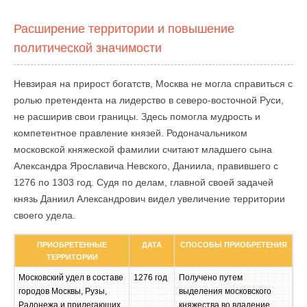
Расширение территории и повышение
политической значимости
Невзирая на прирост богатств, Москва не могла справиться с
ролью претендента на лидерство в северо-восточной Руси,
не расширив свои границы. Здесь помогла мудрость и
компетентное правление князей. Родоначальником
московской княжеской фамилии считают младшего сына
Александра Ярославича Невского, Даниила, правившего с
1276 по 1303 год. Судя по делам, главной своей задачей
князь Даниил Александрович видел увеличение территории
своего удела.
ПРИОБРЕТЕННЫЕ
ДАТА
СПОСОБЫ ПРИОБРЕТЕНИЯ
ТЕРРИТОРИИ
Московский удел в составе
1276 год
Получено путем
городов Москвы, Рузы,
выделения московского
Радонежа и прилегающих
княжества во владение