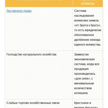
АСПЕКТЫ
Лествичное право
Система
наследования
княжеских земель
«от брата к брату»,
то есть юридически
обоснованное
дробление некогда
единого княжества.
Господство натурального хозяйства
Замкнутая
экономическая
система, когда вся
продукция
производилась
«для себя», с
минимальным
количеством
излишков.
Слабые торгово-хозяйственные связи
Крестьяне и
мелкие феодалы