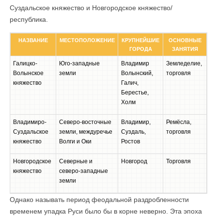
Суздальское княжество и Новгородское княжество/
республика.
НАЗВАНИЕ
МЕСТОПОЛОЖЕНИЕ
КРУПНЕЙШИЕ
ОСНОВНЫЕ
ГОРОДА
ЗАНЯТИЯ
Галицко-
Юго-западные
Владимир
Земледелие,
Волынское
земли
Волынский,
торговля
княжество
Галич,
Берестье,
Холм
Владимиро-
Северо-восточные
Владимир,
Ремёсла,
Суздальское
земли, междуречье
Суздаль,
торговля
княжество
Волги и Оки
Ростов
Новгородское
Северные и
Новгород
Торговля
княжество
северо-западные
земли
Однако называть период феодальной раздробленности
временем упадка Руси было бы в корне неверно. Эта эпоха