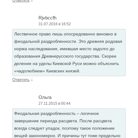
↓
Ответить
Rjvbccfh
31.07.2016 в 16:52
Лествичное право лишь опосредованно виновно в
феодальной раздробленности. Это древняя родовая
норма наследования, имевшая место задолго до
образования Древнерусского государства. Скорее
деление на уделы Киевской Руси можно объяснить
«чадолюбием» Киевских князей.
↓
Ответить
Ольга
27.11.2015 в 00:44
Феодальная раздробленность – логичное
завершение периода расцвета. После расцвета
всегда следует упадок, поэтому такое положение
вещей закономерно. И причины тут тоже предельно