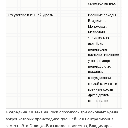
самостоятельно.
Отсутствие внешней угрозы
Военные походы
Владимира
Мономаха и
Мстислава
значительно
ослабили
половецкие
племена. Внешняя
угроза в лице
половцев с их
набегами,
вынуждавшая
князей вступать в
военные союзы
друг с другом,
сошла на нет.
К середине XII века на Руси сложилось три основных удела,
вокруг которых происходила дальнейшая централизация
земель. Это Галицко-Волынское княжество, Владимиро-