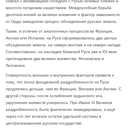
совпал с активизацией соседних с Русью кочевых племён и
монголо-татарским нашествием. Междоусобная борьба
десятков князей за великое княжение и фактор зависимости
от Орды замедляли процесс объединения русских земель.
Также, в отличие от аналогичных процессов во Франции,
Англии или Испании, на Руси сформировалось два центра
объединения земель: на северо-востоке и на северо-западе.
Соответственно, на наследие Киевской Руси уже в XV веке
претендовали два великих княжества: Московское и
Литовское.
Совокупность внешних и внутренних факторов привела к
тому, что эпоха феодальной раздробленности на Руси
продлилась дольше, чем во Франции, Венгрии или Англии. С
другой стороны, после ослабления ордынского ига,
укрупнение княжеств ускорилось. При Иване III Великом
раздробленность была фактически ликвидирована, а ещё
через сто лет исчезли остатки удельной системы в
централизованном русском государстве.