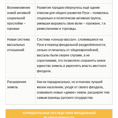
Возникновение
Развитие городов обернулось ещё одним
новой активной
плюсом для общего развития Руси – появилась
социальной
социально и политически активная группа,
прослойки –
умевшая выражать свою волю – горожане, т.е.
горожан
ремесленники и торговцы.
Новая система
Система «сеньор-вассал», сложившаяся на
вассальных
Руси в период феодальной раздробленности,
отношений
сильно отличалась от общеевропейской;
вассалы были скорее слугами, а не
соратниками, это позволяло сохранять некое
единство земель и укреплять власть местного
феодала.
Расширение
Как ни парадоксально, но в поисках лучшей
земель
жизни население, уходя от своего феодала,
осваивало новые «дикие» земли, расширяя тем
самым границы русского государства.
ОТРИЦАТЕЛЬНЫЕ ПОСЛЕДСТВИЯ ФЕОДАЛЬНОЙ
РАЗДРОБЛЕННОСТИ