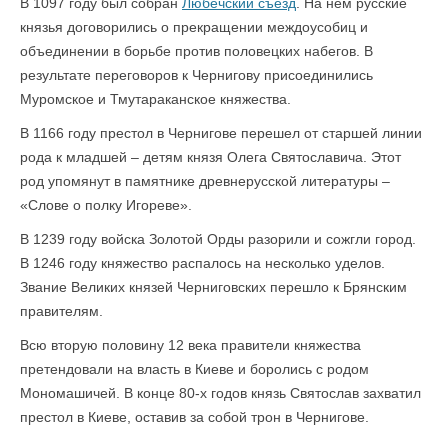
В 1097 году был собран
Любечский съезд
. На нем русские
князья договорились о прекращении междоусобиц и
объединении в борьбе против половецких набегов. В
результате переговоров к Чернигову присоединились
Муромское и Тмутараканское княжества.
В 1166 году престол в Чернигове перешел от старшей линии
рода к младшей – детям князя Олега Святославича. Этот
род упомянут в памятнике древнерусской литературы –
«Слове о полку Игореве».
В 1239 году войска Золотой Орды разорили и сожгли город.
В 1246 году княжество распалось на несколько уделов.
Звание Великих князей Черниговских перешло к Брянским
правителям.
Всю вторую половину 12 века правители княжества
претендовали на власть в Киеве и боролись с родом
Мономашичей. В конце 80-х годов князь Святослав захватил
престол в Киеве, оставив за собой трон в Чернигове.