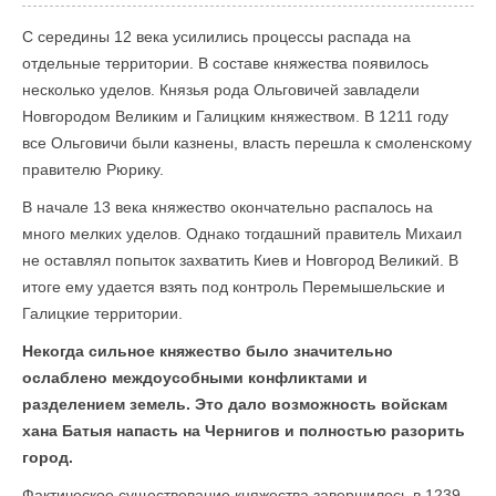
С середины 12 века усилились процессы распада на
отдельные территории. В составе княжества появилось
несколько уделов. Князья рода Ольговичей завладели
Новгородом Великим и Галицким княжеством. В 1211 году
все Ольговичи были казнены, власть перешла к смоленскому
правителю Рюрику.
В начале 13 века княжество окончательно распалось на
много мелких уделов. Однако тогдашний правитель Михаил
не оставлял попыток захватить Киев и Новгород Великий. В
итоге ему удается взять под контроль Перемышельские и
Галицкие территории.
Некогда сильное княжество было значительно
ослаблено междоусобными конфликтами и
разделением земель. Это дало возможность войскам
хана Батыя напасть на Чернигов и полностью разорить
город.
Фактическое существование княжества завершилось в 1239