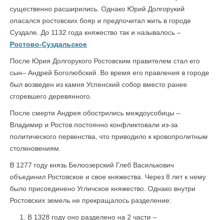
существенно расширились. Однако Юрий Долгорукий
опасался ростовских бояр и предпочитал жить в городе
Суздале. До 1132 года княжество так и называлось –
Ростово-Суздальское
.
После Юрия Долгорукого Ростовским правителем стал его
сын– Андрей Боголюбский. Во время его правления в городе
был возведен из камня Успенский собор вместо ранее
сгоревшего деревянного.
После смерти Андрея обострились междоусобицы –
Владимир и Ростов постоянно конфликтовали из-за
политического первенства, что приводило к кровопролитным
столкновениям.
В 1277 году князь Белоозерский Глеб Василькович
объединил Ростовское и свое княжества. Через 8 лет к нему
было присоединено Угличское княжество. Однако внутри
Ростовских земель не прекращалось разделение:
В 1328 году оно разделено на 2 части –