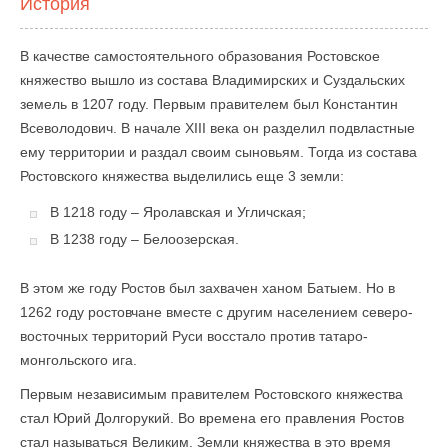
История
В качестве самостоятельного образования Ростовское
княжество вышло из состава Владимирских и Суздальских
земель в 1207 году. Первым правителем был Константин
Всеволодович. В начале XIII века он разделил подвластные
ему территории и раздал своим сыновьям. Тогда из состава
Ростовского княжества выделились еще 3 земли:
В 1218 году – Яролавская и Угличская;
В 1238 году – Белоозерская.
В этом же году Ростов был захвачен ханом Батыем. Но в
1262 году ростовчане вместе с другим населением северо-
восточных территорий Руси восстало против татаро-
монгольского ига.
Первым независимым правителем Ростовского княжества
стал Юрий Долгорукий. Во времена его правления Ростов
стал называться Великим. Земли княжества в это время