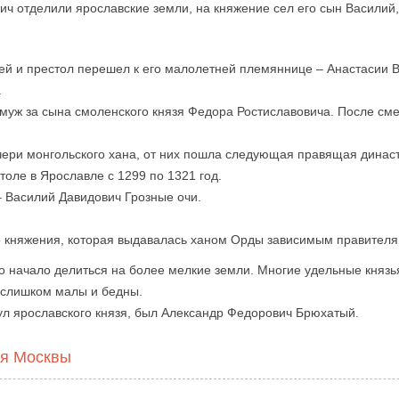
ич отделили ярославские земли, на княжение сел его сын Василий, 
ей и престол перешел к его малолетней племяннице – Анастасии 
.
муж за сына смоленского князя Федора Ростиславовича. После сме
чери монгольского хана, от них пошла следующая правящая динас
оле в Ярославле с 1299 по 1321 год.
– Василий Давидович Грозные очи.
о княжения, которая выдавалась ханом Орды зависимым правителя
о начало делиться на более мелкие земли. Многие удельные князь
и слишком малы и бедны.
л ярославского князя, был Александр Федорович Брюхатый.
ия Москвы