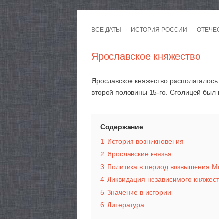
ВСЕ ДАТЫ
ИСТОРИЯ РОССИИ
ОТЕЧЕ
Ярославское княжество
Ярославское княжество располагалось 
второй половины 15-го. Столицей был 
Содержание
1
История возникновения
2
Ярославские князья
3
Политика в период возвышения М
4
Ликвидация независимого княжес
5
Значение в истории
6
Литература: