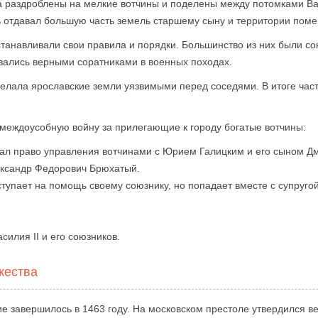
ла раздроблены на мелкие вотчины и поделены между потомками Ва
ь отдавал большую часть земель старшему сыну и территории пом
станавливали свои правила и порядки. Большинство из них были с
вались верными соратниками в военных походах.
елала ярославские земли уязвимыми перед соседями. В итоге част
 междоусобную войну за прилегающие к городу богатые вотчины:
ивал право управления вотчинами с Юрием Галицким и его сыном 
лександр Федорович Брюхатый.
тупает на помощь своему союзнику, но попадает вместе с супругой
илия II и его союзников.
жества
 завершилось в 1463 году. На московском престоле утвердился вел