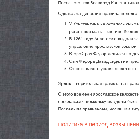
После того, как Всеволод Константинов
Однако эта династия правила недолго:
У Константина не осталось сынов
регентшей мать – княгиня Ксения
В 1261 году Анастасию выдали за
управление ярославской землей.
Второй раз Федор женился на до
Сын Федора Давид сидел на прест
От него власть унаследовал сын 
Ярлык – верительная грамота на прав
С этого времени ярославское княжеств
ярославских, поскольку их уделы был
Последним правителем, носившим титу
Политика в период возвышен