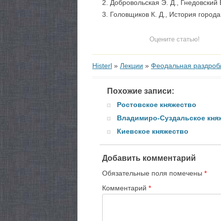
Добровольская Э. Д., Гнедовский Б.
Головщиков К. Д., История город
Оцените статью!
Histerl
»
Лекции
»
Феодальная раздроб
Похожие записи:
Ростовское княжество
Владимиро-Суздальское кня
Киевское княжество
Добавить комментарий
Обязательные поля помечены
*
Комментарий
*