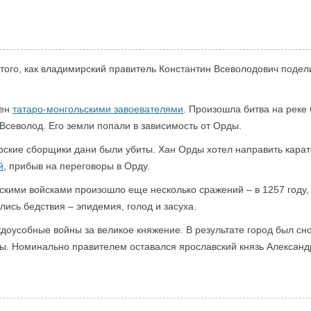
е того, как владимирский правитель Константин Всеволодович поде
лен
татаро-монгольскими завоевателями
. Произошла битва на реке 
 Всеволод. Его земли попали в зависимость от Орды.
арские сборщики дани были убиты. Хан Орды хотел направить карат
й
, прибыв на переговоры в Орду.
кими войсками произошло еще несколько сражений – в 1257 году, в
лись бедствия – эпидемия, голод и засуха.
доусобные войны за великое княжение. В результате город был снов
ы. Номинально правителем оставался ярославский князь Александ