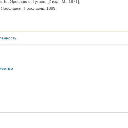
 В., Ярославль. Тутаев, [2 изд., М., 1971];
а Ярославля, Ярославль, 1889;
ленность
жество