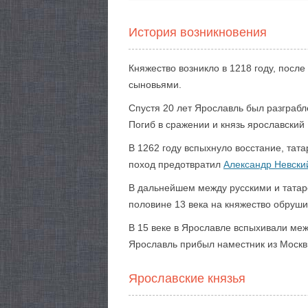
История возникновения
Княжество возникло в 1218 году, посл
сыновьями.
Спустя 20 лет Ярославль был разграб
Погиб в сражении и князь ярославский
В 1262 году вспыхнуло восстание, тат
поход предотвратил
Александр Невски
В дальнейшем между русскими и татарс
половине 13 века на княжество обруши
В 15 веке в Ярославле вспыхивали меж
Ярославль прибыл наместник из Москв
Ярославские князья