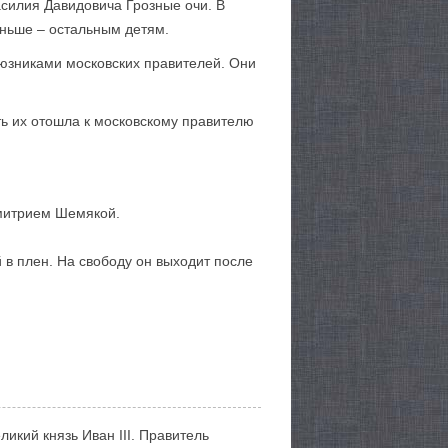
силия Давидовича Грозные очи. В
еньше – остальным детям.
оюзниками московских правителей. Они
ь их отошла к московскому правителю
Дмитрием Шемякой.
 в плен. На свободу он выходит после
икий князь Иван III. Правитель