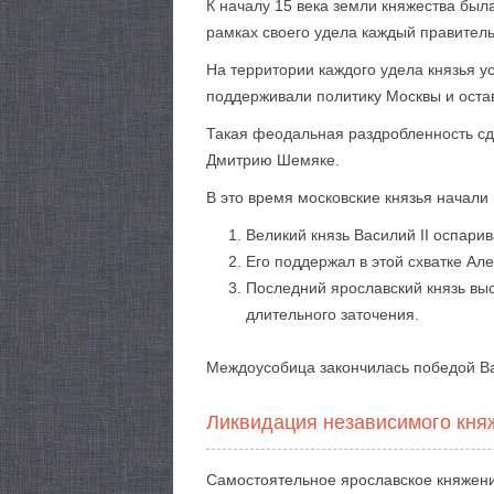
К началу 15 века земли княжества бы
рамках своего удела каждый правител
На территории каждого удела князья у
поддерживали политику Москвы и оста
Такая феодальная раздробленность сд
Дмитрию Шемяке.
В это время московские князья начали
Великий князь Василий II оспар
Его поддержал в этой схватке А
Последний ярославский князь выс
длительного заточения.
Междоусобица закончилась победой Вас
Ликвидация независимого кня
Самостоятельное ярославское княжение