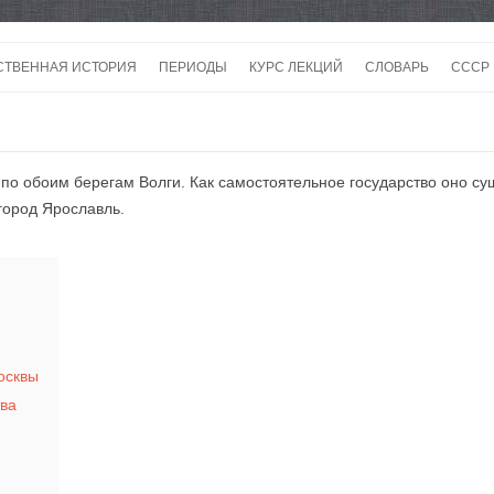
Перейти
к
СТВЕННАЯ ИСТОРИЯ
ПЕРИОДЫ
КУРС ЛЕКЦИЙ
СЛОВАРЬ
СССР
содержимому
СССР
СССР
по обоим берегам Волги. Как самостоятельное государство оно сущ
ВОЙ
город Ярославль.
осквы
тва