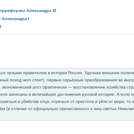
нтрреформы Александра III
Александра I
I
ться лучшим правителем в истории России. Удачная внешняя полит
ный поход чего стоят), первые серьёзные преобразования во вну
, экономический рост (фактически — восстановление хозяйства стр
ло записаны в величайшие достижения русской истории. А если по
скаяться в убийстве отца, отречься от престола и уйти от мира, то
м (в отличие от официально причисленного к лику святых Николая 