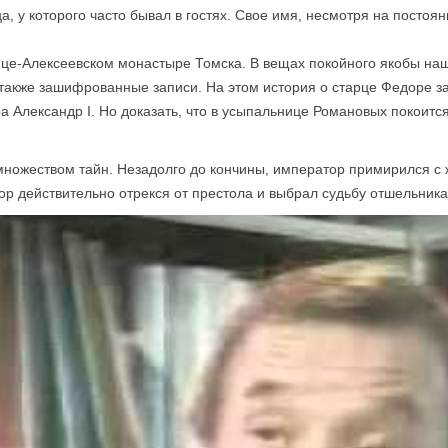
ца, у которого часто бывал в гостях. Свое имя, несмотря на постоя
це-Алексеевском монастыре Томска. В вещах покойного якобы наш
также зашифрованные записи. На этом история о старце Федоре зак
ра Александр I. Но доказать, что в усыпальнице Романовых покоится
множеством тайн. Незадолго до кончины, император примирился с 
тор действительно отрекся от престола и выбрал судьбу отшельника