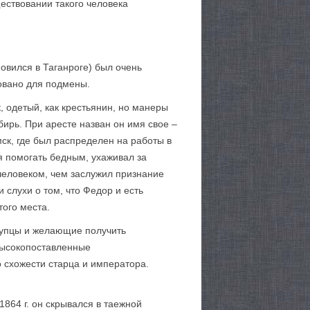
ествовании такого человека
овился в Таганроге) был очень
овано для подмены.
 одетый, как крестьянин, но манеры
бирь. При аресте назван он имя свое –
ск, где был распределен на работы в
я помогать бедным, ухаживал за
человеком, чем заслужил признание
 слухи о том, что Федор и есть
того места.
 купцы и желающие получить
высокопоставленные
о схожести старца и императора.
864 г. он скрывался в таежной