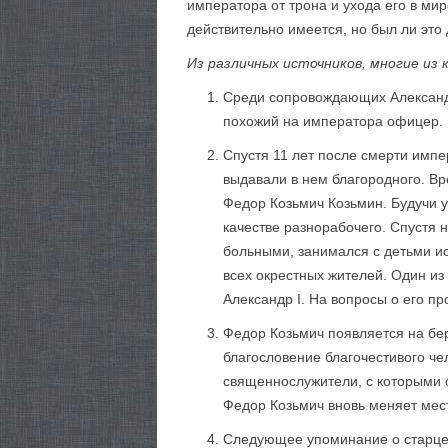
императора от трона и ухода его в м
действительно имеется, но был ли это 
Из различных источников, многие и
Среди сопровождающих Александра
похожий на императора офицер. Н
Спустя 11 лет после смерти импе
выдавали в нем благородного. Вр
Федор Козьмич Козьмин. Будучи у
качестве разнорабочего. Спустя 
больными, занимался с детьми и
всех окрестных жителей. Один из 
Александр I. На вопросы о его п
Федор Козьмич появляется на бер
благословение благочестивого ч
священнослужители, с которыми о
Федор Козьмич вновь меняет мест
Следующее упоминание о старце Ф