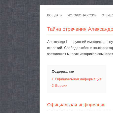
ВСЕ ДАТЫ
ИСТОРИЯ РОССИИ
ОТЕЧЕ
Тайна отречения Александр
Александр I — русский император, внук
столетий. Свободолюбец и консерватор
заставляют многих историков сомнева
Содержание
1
Официальная информация
2
Версии
Официальная информация