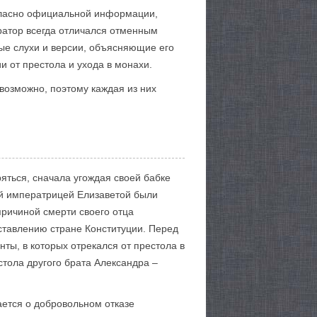
Согласно официальной информации,
ратор всегда отличался отменным
ные слухи и версии, объясняющие его
и от престола и ухода в монахи.
возможно, поэтому каждая из них
яться, сначала угождая своей бабке
ой императрицей Елизаветой были
причиной смерти своего отца
оставлению стране Конституции. Перед
ты, в которых отрекался от престола в
тола другого брата Александра –
ается о добровольном отказе