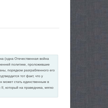
ика (одна Отечественная война
тренней политике, проложившие
аны, порядком разграбленного его
дтвердится тот факт, что у
 он может стать единственным в
II, который на праведника, мягко