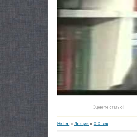
Оцените статью!
Histerl
»
Лекции
»
XIX век