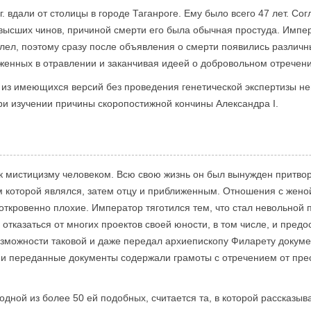
 г. вдали от столицы в городе Таганроге. Ему было всего 47 лет. 
высших чинов, причиной смерти его была обычная простуда. Импе
олел, поэтому сразу после объявления о смерти появились различ
женных в отравлении и заканчивая идеей о добровольном отречени
 из имеющихся версий без проведения генетической экспертизы не
ри изучении причины скоропостижной кончины Александра I.
к мистицизму человеком. Всю свою жизнь он был вынужден притвор
м которой являлся, затем отцу и приближенным. Отношения с жен
откровенно плохие. Император тяготился тем, что стал невольной 
 отказаться от многих проектов своей юности, в том числе, и пред
зможности таковой и даже передал архиепископу Филарету докумен
ии переданные документы содержали грамоты с отречением от прес
дной из более 50 ей подобных, считается та, в которой рассказыв