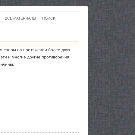
ВСЕ МАТЕРИАЛЫ
ПОИСК
 В 20-30 ГОДЫ ХХ ВЕКА
ЛИТЕРАТУРА
 ДО ВТОРОЙ МИРОВОЙ
ЕВРОПА
тся споры на протяжении более двух
НЫ
КАРТЫ
 эти и многие другие противоречия
ончины.