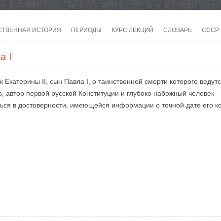
Перейти
к
СТВЕННАЯ ИСТОРИЯ
ПЕРИОДЫ
КУРС ЛЕКЦИЙ
СЛОВАРЬ
СССР
содержимому
СССР
а I
СССР
 Екатерины II, сын Павла I, о таинственной смерти которого веду
ВОЙ
, автор первой русской Конституции и глубоко набожный человек –
ться в достоверности, имеющейся информации о точной дате его к