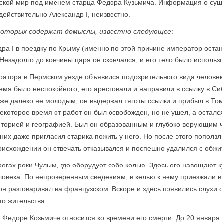
ирской мир под именем старца Федора Кузьмича. Информация о сущ
действительно Александр I, неизвестно.
з которых содержат домыслы, известно следующее
:
 I в поездку по Крыму (именно по этой причине император остан
езадолго до кончины царя он скончался, и его тело было использ
ратора в Пермском уезде объявился подозрительного вида человек,
емя было неспокойного, его арестовали и направили в ссылку в Си
же далеко не молодым, он выдержал тяготы ссылки и прибыл в Том
некоторое время от работ он был освобожден, но не ушел, а осталс
сторией и географией. Был он образованным и глубоко верующим 
них даже пригласил старика пожить у него. Но после этого поползли
роисхождении он отвечать отказывался и поспешно удалился с обжи
егах реки Чулым, где оборудует себе келью. Здесь его навещают
еловека. По непроверенным сведениям, в келью к нему приезжали 
н разговаривал на французском. Вскоре и здесь появились слухи 
о жительства.
едоре Козьмиче относится ко времени его смерти. До 20 января 1