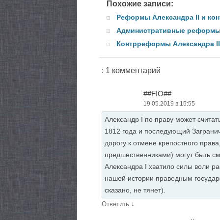
Похожие записи:
Реформы Александра II и ко
Административные реформы 
Контрреформы Александра II
: 1 комментарий
##FIO##
19.05.2019 в 15:55
Александр I по праву может счита
1812 года и последующий Загранич
дорогу к отмене крепостного права
предшественниками) могут быть сме
Александра I хватило силы воли ра
нашей истории праведным государё
сказано, не тянет).
↓
Ответить