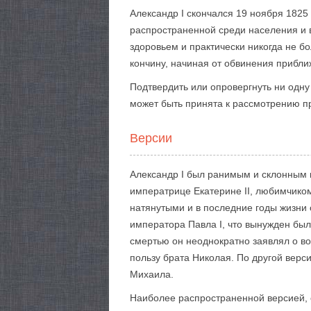
Александр I скончался 19 ноября 1825
распространенной среди населения и 
здоровьем и практически никогда не б
кончину, начиная от обвинения прибли
Подтвердить или опровергнуть ни одну
может быть принята к рассмотрению п
Версии
Александр I был ранимым и склонным 
императрице Екатерине II, любимчико
натянутыми и в последние годы жизни 
императора Павла I, что вынужден был
смертью он неоднократно заявлял о во
пользу брата Николая. По другой верс
Михаила.
Наиболее распространенной версией, о