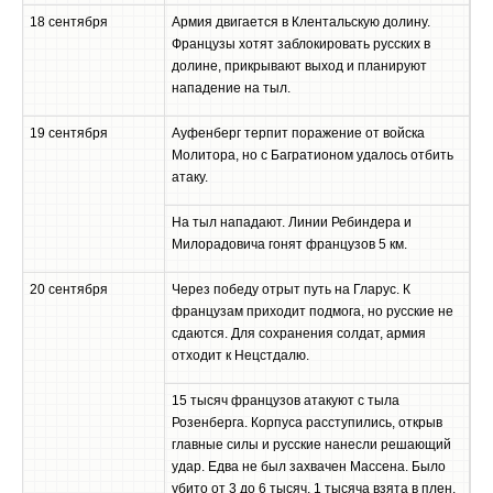
18 сентября
Армия двигается в Клентальскую долину.
Французы хотят заблокировать русских в
долине, прикрывают выход и планируют
нападение на тыл.
19 сентября
Ауфенберг терпит поражение от войска
Молитора, но с Багратионом удалось отбить
атаку.
На тыл нападают. Линии Ребиндера и
Милорадовича гонят французов 5 км.
20 сентября
Через победу отрыт путь на Гларус. К
французам приходит подмога, но русские не
сдаются. Для сохранения солдат, армия
отходит к Нецстдалю.
15 тысяч французов атакуют с тыла
Розенберга. Корпуса расступились, открыв
главные силы и русские нанесли решающий
удар. Едва не был захвачен Массена. Было
убито от 3 до 6 тысяч, 1 тысяча взята в плен.