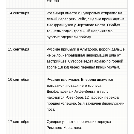
Урзерн.
14 сентября
Розенберг вместе с Суворовым отправил на
левый берег реки Рёйс, с целью проникнуть в
тыл французов у Чертового моста. Обойдя
тоннель подконтрольный неприятелю,
русские одержали победу.
15 сентября
Русские прибыли в Альтдорф. Дороги дальше
не было, неправдивая информация шла от
австрийцев. Суворов ведет армию по горной
тропе (18 км) через перевал Кинциг-Кульм.
16 сентября
Русские выступают. Впереди движется
Багратион, позади него корпуса
Дерфельдена и Ауфенберга, в тылу
находится Розенберг. 12 часовой переход
прошел успешно, был захвачен французский
пост.
17 сентября
Суворов узнает о поражении корпуса
Римского-Корсакова.