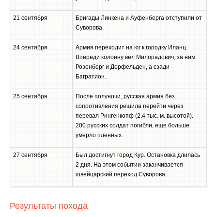
21 сентября
Бригады Линкена и Ауфенберга отступили от
Суворова.
24 сентября
Армия переходит на юг к городку Иланц.
Впереди колонну вел Милорадович, за ним
Розенберг и Дерфельден, а сзади –
Багратион.
25 сентября
После полуночи, русская армия без
сопротивления решила перейти через
перевал Рингенкопф (2,4 тыс. м. высотой).
200 русских солдат погибли, еще больше
умерло пленных.
27 сентября
Был достигнут город Кур. Остановка длилась
2 дня. На этом событии заканчивается
швейцарский переход Суворова.
Результаты похода