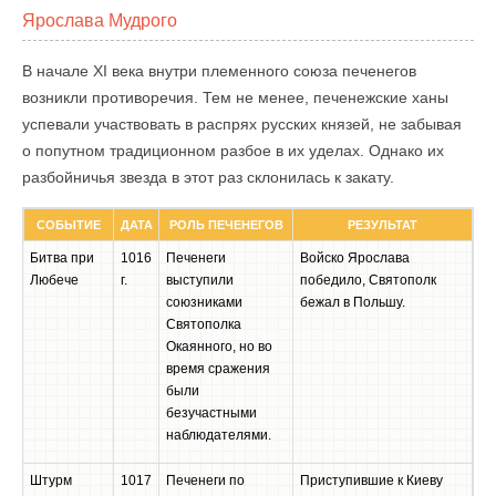
Ярослава Мудрого
В начале XI века внутри племенного союза печенегов
возникли противоречия. Тем не менее, печенежские ханы
успевали участвовать в распрях русских князей, не забывая
о попутном традиционном разбое в их уделах. Однако их
разбойничья звезда в этот раз склонилась к закату.
СОБЫТИЕ
ДАТА
РОЛЬ ПЕЧЕНЕГОВ
РЕЗУЛЬТАТ
Битва при
1016
Печенеги
Войско Ярослава
Любече
г.
выступили
победило, Святополк
союзниками
бежал в Польшу.
Святополка
Окаянного, но во
время сражения
были
безучастными
наблюдателями.
Штурм
1017
Печенеги по
Приступившие к Киеву