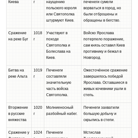
Киева
г
наущению
печенеги сумели
польского короля
ворваться в город, но
или Святополка
были отброшены и
штурмуют Киев.
обращены в бегство.
Сражение
1018
Участвуют в
Войско Ярослава
на реке Буг
г
походе
потерпело поражение,
Святополка и
сам князь оставил Киев
Болеслава на
противнику и бежал в
Киев.
Новгород.
Битва на
1019
Печенеги
Ожесточённое сражение
реке Альта
г
составляли
завершилось победой
значительную
Ярослава. Оставшиеся в
часть войска
живых кочевники ушли в
Святополка.
степь.
Вторжение
1020
Молниеносный
Печенеги захватили
в русские
г
разбойный набег.
большую добычу и
княжества
скрылись в степи.
Сражение у
1024
Печенеги
Мстислав