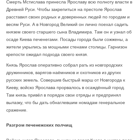
Смерть Мстислава принесла Ярославу всю полноту власти в
Древней Руси. Чтобы закрепиться на престоле Ярослав
расставил своих родных и доверенных людей по городам и
весям Руси. А в Новгород Великий он лично поехал садить
князем своего старшего сына Владимира. Там он и узнал об
осаде Киева печенегами. Посады города были сожжены, а
жители укрылись за мощными стенами столицы. Гарнизон
крепости ожидал подхода своего князя.
Князь Ярослав оперативно собрал рать из новгородских
дружинников, варягов-наёмников и охотников из других
русских земель. Совершив быстрый марш от Новгорода к
Киеву, войско Ярослава прорвалось в осаждённый город.
Там князь привёл в порядок свои отряды и предпринял
вылазку, что бы дать обнаглевшим номадам генеральное
сражение.
Разгром печенежских полчищ