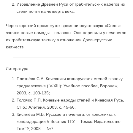
Избавление Древней Руси от грабительских набегов из
степи почти на четверть века.
Через короткий промежуток времени опустевшую «Степь»
заняли новые номады – половцы. Они переняли у печенегов
их грабительскую тактику в отношении Древнерусских
княжеств.
Литература:
Плетнёва С.А. Кочевники южнорусских степей в эпоху
средневековья (IV-XIII): Учебное пособие, Воронеж,
2003, с. 103-135;
Толочко П.П. Кочевые народы степей и Киевская Русь,
СПб.: Алетейя, 2003, с. 45-66.
Кисилёва М.В. Русские и печенеги: от конфликта к
конфедерации // Вестник ТГУ. – Томск: Издательство
ТомГУ, 2008. – №7.