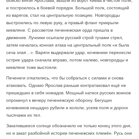
Войско князя Ярослава, вышли из ворот Киева в чистое поле,
и построилось в боевой порядок. Большой полк, состоящий
из варягов, стал на центральную позицию. Новгородцы
выстроились по левую руку, а правый фланг прикрыли
киевляне. С рассветом печенежская орда пришла в
движение. Лучники осыпали русский строй тучами стрел,
затем началась конная атака на центральный полк «и была
сеча злая…». Варяги выдержали удар, кочевники перенесли
острие удара сначала вправо, потом налево, новгородцы и
киевляне тоже выстояли.
Печенеги откатились, что бы собраться с силами и снова
атаковать. Однако Ярослав раньше контратаковал ещё не
пришедших в себя номадов. Мощный натиск русских воинов
опрокинул к вечеру печенежскую оборону. Бегущих
кочевников нещадно рубили и кололи, усеяв поля и дороги
тысячами их тел.
Закатившееся солнце обозначило не только конец этого дня,
но и закат разбойной истории печенежских племён. Русь они