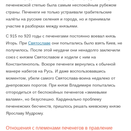
печенежской степью была самым неспокойным рубежом
страны. Печенеги не только устраивали грабительские
налёты на русские селения и города, но и принимали
участие в разборках между князьями.
С 915 по 920 годы с печенегами постоянно воевал князь
Игорь. При
Святославе
они попытались было взять Киев, не
получилось. После этой неудачи они ненадолго заключили
союз с князем Святославом и ходили с ним на
Константинополь. Вскоре печенеги вернулись к обычной
манере набегов на Русь. И даже воспользовавшись
моментом, убили самого Святослава-воина недалеко от
днепровских порогов. При князе Владимире попытались
отгородиться от беспокойных печенегов «змиевыми
валами», но безуспешно. Кардинально проблему
печенежских бесчинств, пришлось решать киевскому князю
Ярославу Мудрому.
Отношения с племенами печенегов в правление