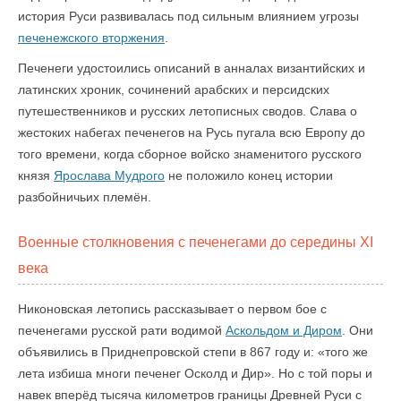
история Руси развивалась под сильным влиянием угрозы
печенежского вторжения
.
Печенеги удостоились описаний в анналах византийских и
латинских хроник, сочинений арабских и персидских
путешественников и русских летописных сводов. Слава о
жестоких набегах печенегов на Русь пугала всю Европу до
того времени, когда сборное войско знаменитого русского
князя
Ярослава Мудрого
не положило конец истории
разбойничьих племён.
Военные столкновения с печенегами до середины XI
века
Никоновская летопись рассказывает о первом бое с
печенегами русской рати водимой
Аскольдом и Диром
. Они
объявились в Приднепровской степи в 867 году и: «того же
лета избиша многи печенег Осколд и Дир». Но с той поры и
навек вперёд тысяча километров границы Древней Руси с