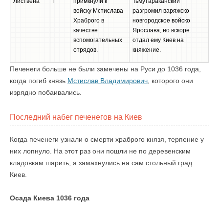
Листвена
г
примкнули к
Тьмутараканский
войску Мстислава
разгромил варяжско-
Храброго в
новгородское войско
качестве
Ярослава, но вскоре
вспомогательных
отдал ему Киев на
отрядов.
княжение.
Печенеги больше не были замечены на Руси до 1036 года,
когда погиб князь
Мстислав Владимирович
, которого они
изрядно побаивались.
Последний набег печенегов на Киев
Когда печенеги узнали о смерти храброго князя, терпение у
них лопнуло. На этот раз они пошли не по деревенским
кладовкам шарить, а замахнулись на сам стольный град
Киев.
Осада Киева 1036 года