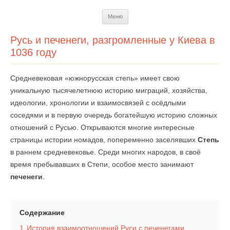
Перейти
Меню
к
содержимому
Русь и печенеги, разгромленные у Киева в
1036 году
Средневековая «южнорусская степь» имеет свою
уникальную тысячелетнюю историю миграций, хозяйства,
идеологии, хронологии и взаимосвязей с осёдлыми
соседями и в первую очередь богатейшую историю сложных
отношений с Русью. Открываются многие интересные
страницы истории номадов, попеременно заселявших
Степь
в раннем средневековье. Среди многих народов, в своё
время пребывавших в Степи, особое место занимают
печенеги
.
Содержание
1
История взаимоотношений Руси с печенегами