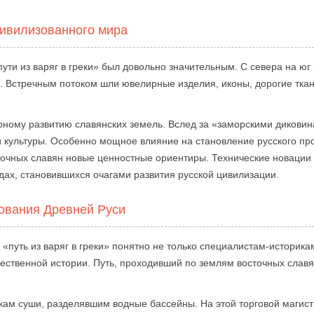
цивилизованного мира
ти из варяг в греки» был довольно значительным. С севера на юг 
е. Встречным потоком шли ювелирные изделия, иконы, дорогие ткани
рному развитию славянских земель. Вслед за «заморскими дикови
 культуры. Особенно мощное влияние на становление русского пр
точных славян новые ценностные ориентиры. Технические новации
дах, становившихся очагами развития русской цивилизации.
зования Древней Руси
«путь из варяг в греки» понятно не только специалистам-историка
чественной истории. Путь, проходивший по землям восточных слав
кам суши, разделявшим водные бассейны. На этой торговой магист