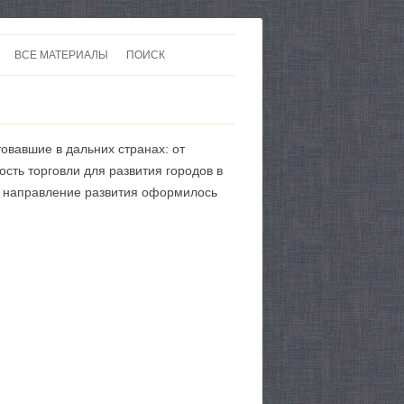
ВСЕ МАТЕРИАЛЫ
ПОИСК
 В 20-30 ГОДЫ ХХ ВЕКА
ЛИТЕРАТУРА
 ДО ВТОРОЙ МИРОВОЙ
ЕВРОПА
овавшие в дальних странах: от
НЫ
КАРТЫ
сть торговли для развития городов в
ое направление развития оформилось