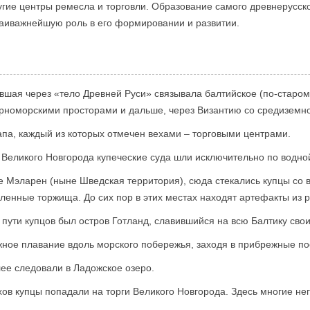
угие центры ремесла и торговли. Образование самого древнерусско
наиважнейшую роль в его формировании и развитии.
вшая через «тело Древней Руси» связывала балтийское (по-старо
рноморскими просторами и дальше, через Византию со средиземн
апа, каждый из которых отмечен вехами – торговыми центрами.
 Великого Новгорода купеческие суда шли исключительно по водной
ре Мэларен (ныне Шведская территория), сюда стекались купцы со
енные торжища. До сих пор в этих местах находят артефакты из р
пути купцов был остров Готланд, славившийся на всю Балтику сво
ное плавание вдоль морского побережья, заходя в прибрежные по
лее следовали в Ладожское озеро.
хов купцы попадали на торги Великого Новгорода. Здесь многие не