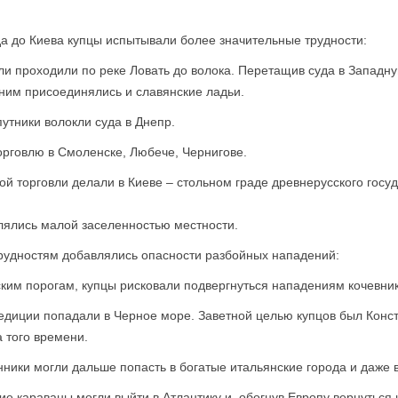
да до Киева купцы испытывали более значительные трудности:
и проходили по реке Ловать до волока. Перетащив суда в Западну
ним присоединялись и славянские ладьи.
путники волокли суда в Днепр.
орговлю в Смоленске, Любече, Чернигове.
ой торговли делали в Киеве – стольном граде древнерусского госуд
блялись малой заселенностью местности.
трудностям добавлялись опасности разбойных нападений:
ким порогам, купцы рисковали подвергнуться нападениям кочевник
едиции попадали в Черное море. Заветной целью купцов был Конст
 того времени.
ики могли дальше попасть в богатые итальянские города и даже 
е караваны могли выйти в Атлантику и, обогнув Европу вернуться 