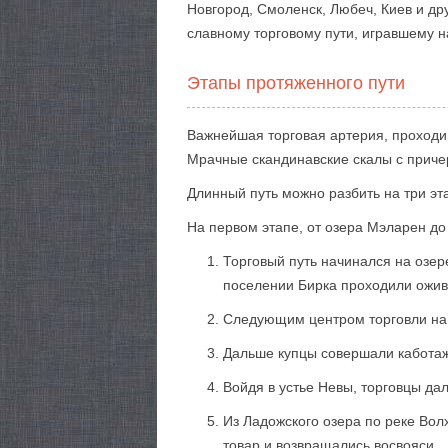
Новгород, Смоленск, Любеч, Киев и др
славному торговому пути, игравшему 
Этапы протяженного пути
Важнейшая торговая артерия, проходи
Мрачные скандинавские скалы с приче
Длинный путь можно разбить на три эт
На первом этапе, от озера Мэларен до
Торговый путь начинался на озе
поселении Бирка проходили оживл
Следующим центром торговли на 
Дальше купцы совершали каботаж
Войдя в устье Невы, торговцы да
Из Ладожского озера по реке Вол
товар и возвращались восвояси.