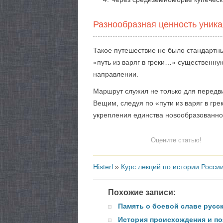
Разнообразная ценность уник
Такое путешествие не было стандартн
«путь из варяг в греки…» существенную
направлении.
Маршрут служил не только для передви
Вещим, следуя по «пути из варяг в гр
укрепления единства новообразованног
Оцените статью!
Histerl
»
Курс лекций по истории Росси
Похожие записи:
Память о боевой славе русск
История происхождения и по