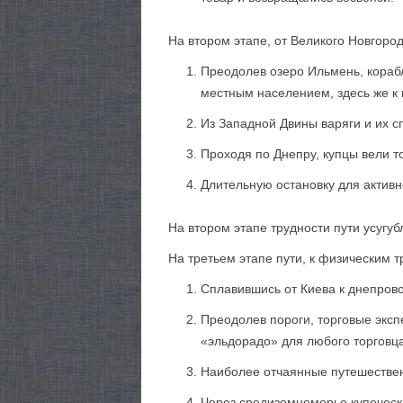
На втором этапе, от Великого Новгоро
Преодолев озеро Ильмень, корабл
местным населением, здесь же к 
Из Западной Двины варяги и их с
Проходя по Днепру, купцы вели т
Длительную остановку для активн
На втором этапе трудности пути усугу
На третьем этапе пути, к физическим 
Сплавившись от Киева к днепровс
Преодолев пороги, торговые эксп
«эльдорадо» для любого торговца
Наиболее отчаянные путешественн
Через средиземноморье купечески