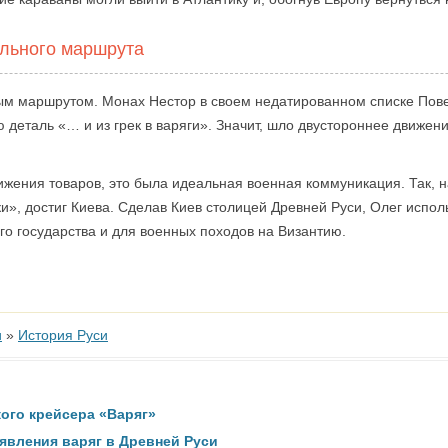
ального маршрута
ым маршрутом. Монах Нестор в своем недатированном списке Пове
 деталь «… и из грек в варяги». Значит, шло двустороннее движени
жения товаров, это была идеальная военная коммуникация. Так, н
еки», достиг Киева. Сделав Киев столицей Древней Руси, Олег испо
о государства и для военных походов на Византию.
и
»
История Руси
ого крейсера «Варяг»
явления варяг в Древней Руси