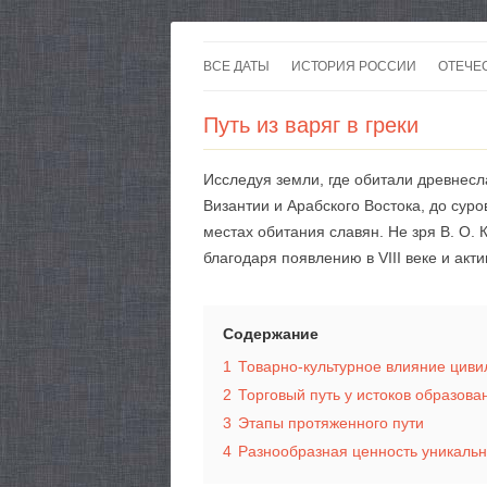
ВСЕ ДАТЫ
ИСТОРИЯ РОССИИ
ОТЕЧЕ
Путь из варяг в греки
Исследуя земли, где обитали древнесл
Византии и Арабского Востока, до сур
местах обитания славян. Не зря В. О
благодаря появлению в VIII веке и акт
Содержание
1
Товарно-культурное влияние циви
2
Торговый путь у истоков образова
3
Этапы протяженного пути
4
Разнообразная ценность уникаль