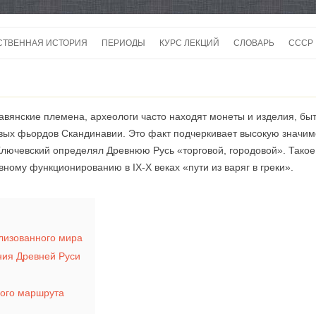
Перейти
к
СТВЕННАЯ ИСТОРИЯ
ПЕРИОДЫ
КУРС ЛЕКЦИЙ
СЛОВАРЬ
СССР
содержимому
СССР
СССР
авянские племена, археологи часто находят монеты и изделия, быт
ВОЙ
овых фьордов Скандинавии. Это факт подчеркивает высокую значимо
. Ключевский определял Древнюю Русь «торговой, городовой». Так
ивному функционированию в IX-X веках «пути из варяг в греки».
лизованного мира
ния Древней Руси
ного маршрута