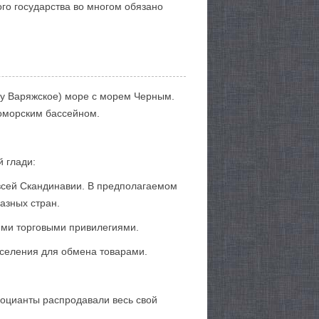
го государства во многом обязано
му Варяжское) море с морем Черным.
оморским бассейном.
 глади:
 всей Скандинавии. В предполагаемом
азных стран.
ими торговыми привилегиями.
селения для обмена товарами.
гоцианты распродавали весь свой