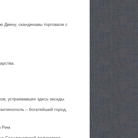
ю Двину, скандинавы торговали с
арства.
ов, устраивавших здесь засады.
антинополь – богатейший город,
в Рим.
на Скандинавский полуостров.