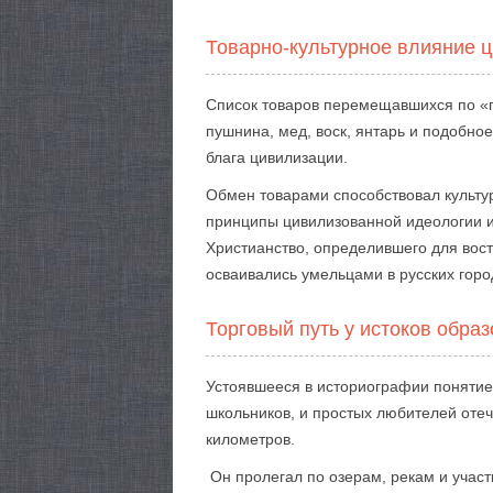
Товарно-культурное влияние 
Список товаров перемещавшихся по «пу
пушнина, мед, воск, янтарь и подобно
блага цивилизации.
Обмен товарами способствовал культу
принципы цивилизованной идеологии и
Христианство, определившего для вос
осваивались умельцами в русских горо
Торговый путь у истоков обра
Устоявшееся в историографии понятие 
школьников, и простых любителей оте
километров.
Он пролегал по озерам, рекам и участ