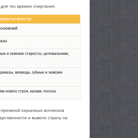
 для тех времен очертания.
ЛЕМЕНТЫ ВЛАСТИ
Московский
казы
ные и земские старосты, целовальники,
приказы, воеводы, губные и земские
ки нового строя, казаки, посоха
я причиной серьезных всплесков
арственности и вывело страну на