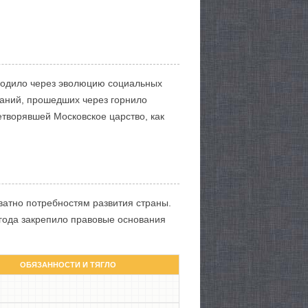
сходило через эволюцию социальных
ваний, прошедших через горнило
етворявшей Московское царство, как
кватно потребностям развития страны.
 года закрепило правовые основания
ОБЯЗАННОСТИ И ТЯГЛО