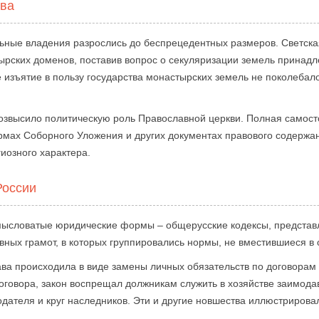
тва
льные владения разрослись до беспрецедентных размеров. Светская
тырских доменов, поставив вопрос о секуляризации земель принад
е изъятие в пользу государства монастырских земель не поколеба
озвысило политическую роль Православной церкви. Полная самост
рмах Соборного Уложения и других документах правового содержан
гиозного характера.
России
замысловатые юридические формы – общерусские кодексы, представ
вных грамот, в которых группировались нормы, не вместившиеся в
ава происходила в виде замены личных обязательств по договора
оговора, закон воспрещал должникам служить в хозяйстве заимода
ателя и круг наследников. Эти и другие новшества иллюстрирова