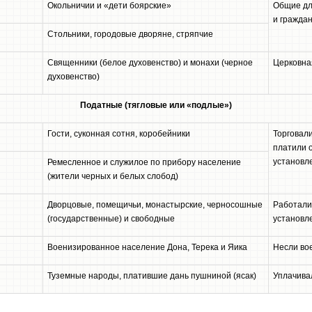
Окольничии и «дети боярские»
Общие дл
и гражда
Стольники, городовые дворяне, стряпчие
Священники (белое духовенство) и монахи (черное
Церковна
духовенство)
Податные (тягловые или «подлые»)
Гости, суконная сотня, коробейники
Торговал
платили 
установл
Ремесленное и служилое по прибору население
(жители черных и белых слобод)
Дворцовые, помещичьи, монастырские, черносошные
Работали
(государственные) и свободные
установл
Военизированное население Дона, Терека и Яика
Несли во
Туземные народы, платившие дань пушниной (ясак)
Уплачива