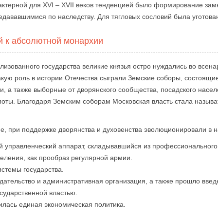
ктерной для XVI – XVII веков тенденцией было формирование замк
дававшимися по наследству. Для тягловых сословий была уготован
й к абсолютной монархии
лизованного государства великие князья остро нуждались во всен
кую роль в истории Отечества сыграли Земские соборы, состоящи
, а также выборные от дворянского сообщества, посадского насел
оты. Благодаря Земским соборам Московская власть стала называ
ние, при поддержке дворянства и духовенства эволюционировали в
 управленческий аппарат, складывавшийся из профессионального
ления, как прообраз регулярной армии.
истемы государства.
дательство и административная организация, а также прошло введ
сударственной властью.
илась единая экономическая политика.