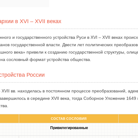
хии в XVI – XVII веках
ного и государственного устройства Руси в XVI – XVII веках прои
анов государственной власти. Двести лет политических преобразо
шного века» привели к созданию государственной структуры, олиц
а сословный формат устройства общества.
стройства России
– XVII вв. находилась в постоянном процессе преобразований, аде
завершилось в середине XVII века, тогда Соборное Уложение 1649
тва.
СОСТАВ СОСЛОВИЯ
Привилегированные