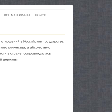
ВСЕ МАТЕРИАЛЫ
ПОИСК
 В 20-30 ГОДЫ ХХ ВЕКА
ЛИТЕРАТУРА
 ДО ВТОРОЙ МИРОВОЙ
ЕВРОПА
 отношений в Российском государстве.
НЫ
КАРТЫ
кого княжества, а абсолютную
сти в стране, сопровождалась
ой державы.