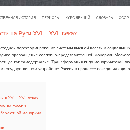
Перейти
к
СТВЕННАЯ ИСТОРИЯ
ПЕРИОДЫ
КУРС ЛЕКЦИЙ
СЛОВАРЬ
СССР
содержимому
СССР
ти на Руси XVI – XVII веках
СССР
ть стадией переформирования системы высшей власти и социальных
ВОЙ
сходило превращение сословно-представительной монархии Московс
естную как самодержавие. Трансформация вида монархической вла
и государственном устройстве России в процессе созидания един
 в XVI – XVII веках
ойства России
 абсолютной монархии
сии