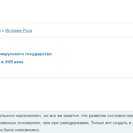
и
»
История Руси
нерусского государства
 XVII веке
ельного наклонения», но все же кажется, что развитие сословно-п
зованных основаниях, чем при самодержавии. Только вот создать и
ма было невозможно.