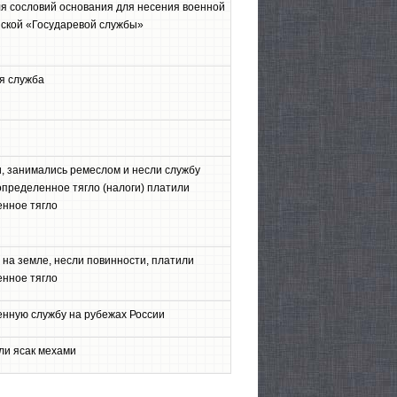
я сословий основания для несения военной
нской «Государевой службы»
я служба
и, занимались ремеслом и несли службу
определенное тягло (налоги) платили
енное тягло
 на земле, несли повинности, платили
енное тягло
енную службу на рубежах России
ли ясак мехами