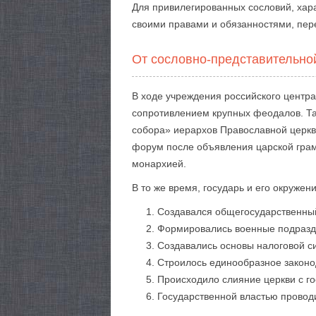
Для привилегированных сословий, хара
своими правами и обязанностями, пере
От сословно-представительно
В ходе учреждения российского центра
сопротивлением крупных феодалов. Та
собора» иерархов Православной церкви
форум после объявления царской грам
монархией.
В то же время, государь и его окруже
Создавался общегосударственный
Формировались военные подразде
Создавались основы налоговой с
Строилось единообразное законо
Происходило слияние церкви с го
Государственной властью провод