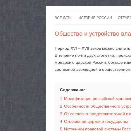
ВСЕ ДАТЫ
ИСТОРИЯ РОССИИ
ОТЕЧЕ
Общество и устройство влас
Период XVI – XVII веков можно счита
В течение почти двух столетий, прои
монархию царской России, больше изв
системной эволюцией в общественном 
Содержание
1
Модификация российской монархии
2
Особенности общественного устр
3
От сословно-представительной к
4
Отношения церкви и государства
5
Источники правовой системы Рос