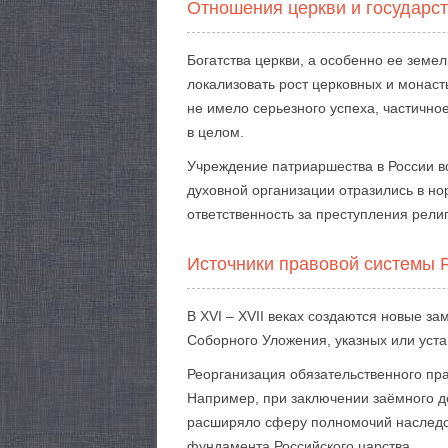
Отношения церкви и государс
Богатства церкви, а особенно ее земе
локализовать рост церковных и монас
не имело серьезного успеха, частично
в целом.
Учреждение патриаршества в России в
духовной организации отразились в но
ответственность за преступления рели
Источники правовой системы 
В XVI – XVII веках создаются новые 
Соборного Уложения, указных или уста
Реорганизация обязательственного пр
Например, при заключении заёмного д
расширяло сферу полномочий наследод
фундамента Российского царства.