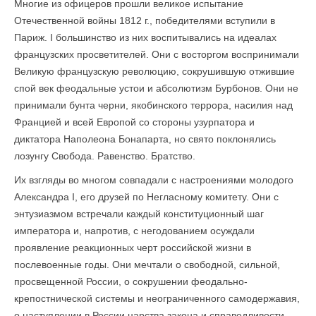
Многие из офицеров прошли великое испытание
Отечественной войны 1812 г., победителями вступили в
Париж. I большинство из них воспитывались на идеалах
французских просветителей. Они с восторгом воспринимали
Вели­кую французскую революцию, сокрушившую отжившие
спой век феодальные устои и абсолютизм Бурбонов. Они не
принимали бунта черни, якобинского террора, насилия над
Францией и всей Европой со стороны узурпатора и
диктатора Наполеона Бонапарта, но свято поклонялись
лозунгу Свобода. Равенство. Братство.
Их взгляды во многом совпадали с настроениями молодого
Александра I, его друзей по Негласному комитету. Они с
энтузиазмом встречали каждый конституционный шаг
императора и, напротив, с негодованием осуждали
проявление реакционных черт российской жизни в
послевоенные годы. Они мечтали о свободной, сильной,
просвещенной России, о сокрушении феодально-
крепостнической системы и неограниченного самодержавия,
о наступлении в России царства закона и справедливости.