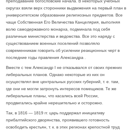
преподавание богословские начала. В некоторых учебных
округах взяли верх сторонники выдвижения на первый план в
университетском образовании религиозных предметов. Все
чаще Собственная Его Величества Канцелярия, выполняя
волю самодержавного монарха, подминала под себя
различные министерства и ведомства. Все это наряду с
существованием военных поселений позволяло
современникам говорить об усилении реакционных черт в
последние годы правления Александра .
Вместе с тем Александр I не отказывался от своих прежних
либеральных планов. Однако некоторые из них он
осуществлял вне центральных русских губерний, т. е. там,
где они не могли затронуть интересов помещиков. Те же
либеральные планы, что касались всей России,
продвигались крайне нерешительно и осторожно.
Так, в 1816 — 1819 гг. царь поддержал инициативу
прибалтийского дворянства, проявившего готовность
освободить крестьян, т. к. в этих регионах крепостной труд