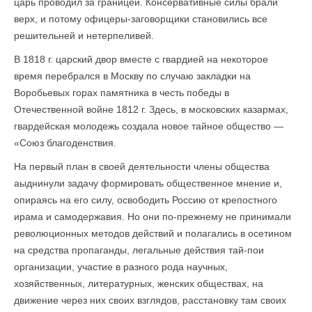
царь проводил за границей. Консервативные силы брали
верх, и потому офицеры-заговорщики становились все
решительней и нетерпеливей.
В 1818 г. царский двор вместе с гвардией на некоторое
время перебрался в Москву по случаю закладки на
Воробьевых горах памятника в честь победы в
Отечественной войне 1812 г. Здесь, в московских казармах,
гвардейская молодежь создала новое тайное общество —
«Союз благоденствия.
На первый план в своей деятельности члены общества
аыднинули задачу формировать общественное мнение и,
опираясь на его силу, освободить Россию от крепостного
ирама и самодержавия. Но они по-прежнему не принимали
революционных методов действий и полагались в осетином
на средства пропаганды, легальные действия тай-пои
организации, участие в разного рода научных,
хозяйственных, литературных, женских обществах, на
движение через них своих взглядов, расстановку там своих