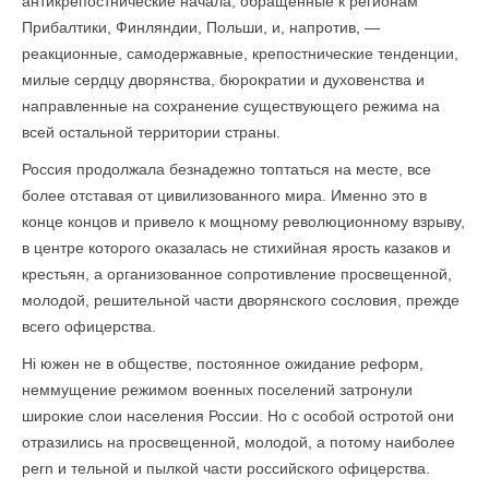
антикрепостнические начала, обращенные к регионам
Прибалтики, Финляндии, Польши, и, напротив, —
реакционные, самодержавные, крепостнические тенденции,
милые сердцу дворянства, бюрократии и духовенства и
направленные на сохранение существующего режима на
всей остальной территории страны.
Россия продолжала безнадежно топтаться на месте, все
более отставая от цивилизованного мира. Именно это в
конце концов и привело к мощному революционному взрыву,
в центре которого оказалась не стихийная ярость казаков и
крестьян, а организованное сопротивление просвещенной,
молодой, решительной части дворянского сословия, прежде
всего офицерства.
Hi южен не в обществе, постоянное ожидание реформ,
неммущение режимом военных поселений затронули
широкие слои населения России. Но с особой остротой они
отразились на просвещенной, молодой, а потому наиболее
pe­rn и тельной и пылкой части российского офицерства.