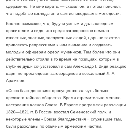
сдержанно. Не мне карать, — сказал он, а потом пояснил,
что подобные взгляды он и сам исповедовал в молодости.
Вполне возможно, что, будучи умным и дальновидным
правителем и видя, что среди заговорщиков немало
известных, знатных, заслуженных людей, царь не захотел
привлекать репрессиями к ним внимание и создавать
молодым офицерам ореол мучеников. Тем более что они
действительно стояли в то время на позициях, которым в
глубине души сочувствовал и сам Александр I. Видя реакцию
царя, не преследовал заговорщиков и всесильный Л. А.
Аракчеев.
«Союз благоденствия» просуществовал чуть больше
прежнего тайного общества. Время стремительно меняло
настроения членов Союза. В Европе прогремели революции
1820—1821 гг. В России восстал Семеновский полк, и
некоторые члены «Союза благоденствия», служившие там,
были разосланы по обычным армейским частям.