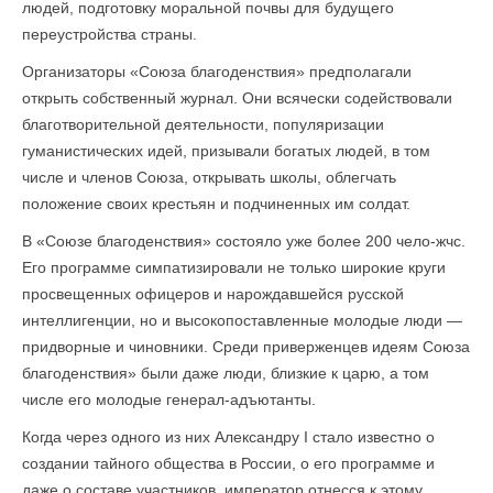
людей, подготовку моральной почвы для будущего
переустройства страны.
Организаторы «Союза благоденствия» предполагали
открыть собственный журнал. Они всячески содействовали
благотворительной деятельности, популяризации
гуманистических идей, призывали богатых людей, в том
числе и членов Союза, открывать школы, облегчать
положение своих крестьян и подчиненных им солдат.
В «Союзе благоденствия» состояло уже более 200 чело-жчс.
Его программе симпатизировали не только широкие круги
просвещенных офицеров и нарождавшейся русской
интеллигенции, но и высокопоставленные молодые люди —
придворные и чиновники. Среди приверженцев идеям Союза
благоденствия» были даже люди, близкие к царю, а том
числе его молодые генерал-адъютанты.
Когда через одного из них Александру I стало известно о
создании тайного общества в России, о его программе и
даже о составе участников, император отнесся к этому