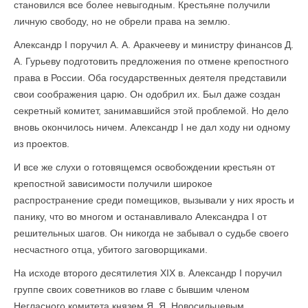
становился все более невыгодным. Крестьяне получили
личную свободу, но не обрели права на землю.
Александр I поручил А. А. Аракчееву и министру финансов Д.
А. Гурьеву подготовить предложения по отмене крепостного
права в России. Оба государственных деятеля представили
свои соображения царю. Он одобрил их. Был даже создан
секретный комитет, занимавшийся этой проблемой. Но дело
вновь окончилось ничем. Александр I не дал ходу ни одному
из проектов.
И все же слухи о готовящемся освобождении крестьян от
крепостной зависимости получили широкое
распространение среди помещиков, вызывали у них ярость и
панику, что во многом и останавливало Александра I от
решительных шагов. Он никогда не забывал о судьбе своего
несчастного отца, убитого заговорщиками.
На исходе второго десятилетия XIX в. Александр I поручил
группе своих советников во главе с бывшим членом
Негласного комитета князем Я. Я. Новосильцевым