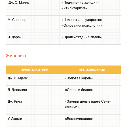
Дж. С. Милль
«Подчинение женщин»,
«Утилитаризм»
М. Спенсер
«Человек и государство»
«Основания психологии»
Ч. Дарвин
«Происхождение видов»
Живопись
ПРЕДСТАВИТЕЛИ
ПРОИЗВЕДЕНИЯ
Дж. К. Адамс
«Золотая юдоль»
Л. Джоплинг
«Синее и белое»
Дж. Ричи
«Зимний день в парке Сент-
Джеймс»
У. Лэнгли
«Воспоминания»