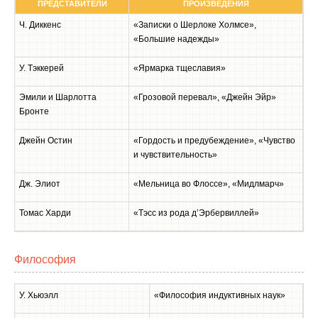
ПРЕДСТАВИТЕЛИ
ПРОИЗВЕДЕНИЯ
Ч. Диккенс
«Записки о Шерлоке Холмсе»,
«Большие надежды»
У. Тэккерей
«Ярмарка тщеславия»
Эмили и Шарлотта
«Грозовой перевал», «Джейн Эйр»
Бронте
Джейн Остин
«Гордость и предубеждение», «Чувство
и чувствительность»
Дж. Элиот
«Мельница во Флоссе», «Мидлмарч»
Томас Харди
«Тэсс из рода д’Эрбервиллей»
Философия
У. Хьюэлл
«Философия индуктивных наук»