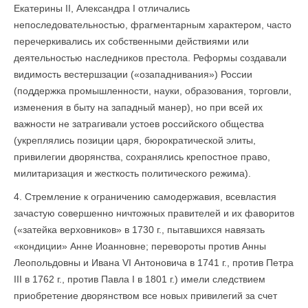
Екатерины II, Александра I отличались
непоследовательностью, фрагментарным характером, часто
перечеркивались их собственными действиями или
деятельностью наследников престола. Реформы создавали
видимость вестершзации («озападнивания») России
(поддержка промышленности, науки, образования, торговли,
изменения в быту на западный манер), но при всей их
важности не затрагивали устоев российского общества
(укреплялись позиции царя, бюрократической элиты,
привилегии дворянства, сохранялись крепостное право,
милитаризация и жесткость политического режима).
4. Стремление к ограничению самодержавия, всевластия
зачастую совершенно ничтожных правителей и их фаворитов
(«затейка верховников» в 1730 г., пытавшихся навязать
«кондиции» Анне Иоанновне; перевороты против Анны
Леопольдовны и Ивана VI Антоновича в 1741 г., против Петра
III в 1762 г., против Павла I в 1801 г.) имели следствием
приобретение дворянством все новых привилегий за счет