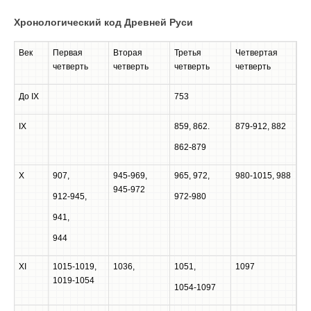
Хронологический код Древней Руси
Век
Первая
Вторая
Третья
Четвертая
четверть
четверть
четверть
четверть
До IX
753
IX
859, 862.
879-912, 882
862-879
X
907,
945-969,
965, 972,
980-1015, 988
945-972
912-945,
972-980
941,
944
XI
1015-1019,
1036,
1051,
1097
1019-1054
1054-1097