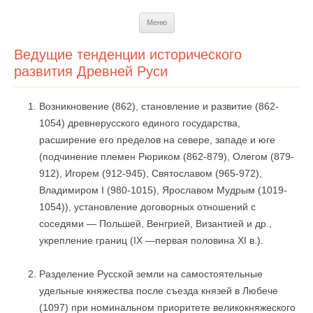
Перейти
Меню
к
содержимому
Ведущие тенденции исторического
развития Древней Руси
Возникновение (862), становление и развитие (862-
1054) древнерусского единого государства,
расширение его пределов на севере, западе и юге
(подчинение племен Рюриком (862-879), Олегом (879-
912), Игорем (912-945), Святославом (965-972),
Владимиром I (980-1015), Ярославом Мудрым (1019-
1054)), установление договорных отношений с
соседями — Польшей, Венгрией, Византией и др.,
укрепление границ (IX —первая половина XI в.).
Разделение Русской земли на самостоятельные
удельные княжества после съезда князей в Любече
(1097) при номинальном приоритете великокняжеского