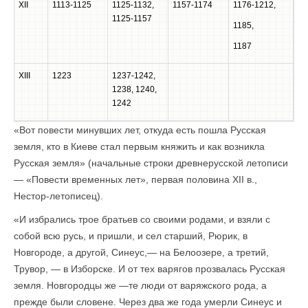
XII
1113-1125
1125-1132,
1157-1174
1176-1212,
1125-1157
1185,
1187
XIII
1223
1237-1242,
1238, 1240,
1242
«Вот повести минувших лет, откуда есть пошла Русская
земля, кто в Киеве стал первым княжить и как возникла
Русская земля» (начальные строки древнерусской летописи
— «Повести временных лет», первая половина XII в.,
Нестор-летописец).
«И избрались трое братьев со своими родами, и взяли с
собой всю русь, и пришли, и сел старший, Рюрик, в
Новгороде, а другой, Синеус,— на Белоозере, а третий,
Трувор, — в Изборске. И от тех варягов прозвалась Русская
земля. Новгородцы же —те люди от варяжского рода, а
прежде были словене. Через два же года умерли Синеус и