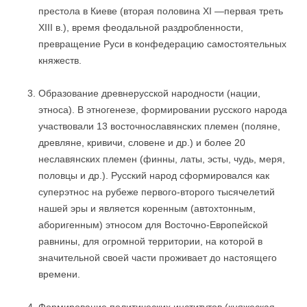
престола в Киеве (вторая половина XI —первая треть
XIII в.), время феодальной раздробленности,
превращение Руси в конфедерацию самостоятельных
княжеств.
Образование древнерусской народности (нации,
этноса). В этногенезе, формировании русского народа
участвовали 13 восточнославянских племен (поляне,
древляне, кривичи, словене и др.) и более 20
неславянских племен (финны, латы, эсты, чудь, меря,
половцы и др.). Русский народ сформировался как
суперэтнос на рубеже первого-второго тысячелетий
нашей эры и является коренным (автохтонным,
аборигенным) этносом для Восточно-Европейской
равнины, для огромной территории, на которой в
значительной своей части проживает до настоящего
времени.