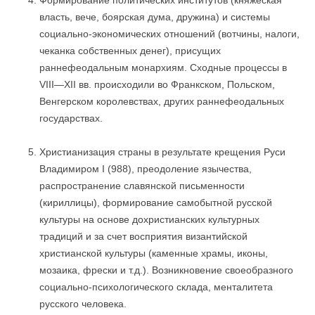
Формирование политических институтов (княжеская
власть, вече, боярская дума, дружина) и системы
социально-экономических отношений (вотчины, налоги,
чеканка собственных денег), присущих
раннефеодальным монархиям. Сходные процессы в
VIII—XII вв. происходили во Франкском, Польском,
Венгерском королевствах, других раннефеодальных
государствах.
Христианизация страны в результате крещения Руси
Владимиром I (988), преодоление язычества,
распространение славянской письменности
(кириллицы), формирование самобытной русской
культуры на основе дохристианских культурных
традиций и за счет восприятия византийской
христианской культуры (каменные храмы, иконы,
мозаика, фрески и т.д.). Возникновение своеобразного
социально-психологического склада, менталитета
русского человека.