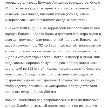
города, организовав Шумеро-Аккадское государство. Около
2160 г. и это государство прекратило существование под
натиском кочевников, племени гутиев (кутиев), очень
интересовавшихся богатствами оседлых сожителей.
К началу XVIII в. до н.э. на территории Месопотамии возник
городок Вавилон «Врата Бога» и достаточно быстро окреп и
стал центром всей ближневосточной торговли. Вавилонский
царь Хаммурапи с 1792 по 1750 гг. до н.э. вёл непрерывные
войны по расширению своей территории. Хаммурапи стал
«царём четырёх стран света», покорив Шумер и Аккад. Для
подвластных народов Хамураппи разработал кодекс законов,
состоящий из 282 статей. Кодекс тиражировался в базальте,
некоторые образцы таких плит с высеченным кодексом
сохранились до нашего времени. Государства, живущие по
этому кодексу, основанные Хамураппи, просуществовали
после его смерти более 200 лет.
Вавилон постоянно вел оборонительные и захватнические
войны. Особенно сильный натиск вавилоняне испытали в