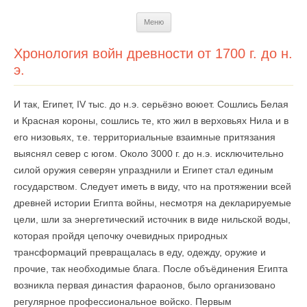
Перейти
Меню
к
содержимому
Хронология войн древности от 1700 г. до н.
э.
И так, Египет, IV тыс. до н.э. серьёзно воюет. Сошлись Белая
и Красная короны, сошлись те, кто жил в верховьях Нила и в
его низовьях, т.е. территориальные взаимные притязания
выяснял север с югом. Около 3000 г. до н.э. исключительно
силой оружия северян упразднили и Египет стал единым
государством. Следует иметь в виду, что на протяжении всей
древней истории Египта войны, несмотря на декларируемые
цели, шли за энергетический источник в виде нильской воды,
которая пройдя цепочку очевидных природных
трансформаций превращалась в еду, одежду, оружие и
прочие, так необходимые блага. После объёдинения Египта
возникла первая династия фараонов, было организовано
регулярное профессиональное войско. Первым