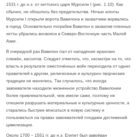
1531 г. до н.э. от хеттского царя Мурсили I (рис. 1.10). Как
обычно, не обошлось без предательства. Ночью агенты
Мурсили I открыли ворота Вавилона и захватчики ворвались
в город. Основательно пограбив Вавилон и захватив пленных
хетты убрались восвояси в Северо-Восточную часть Малой
Азии.
В очередной раз Вавилон пал от нападения иранских
племён, касситов. Следует отметить, что, несмотря на то, что
власть в результате ожесточённых войн переходила от одних
правителей к другим, религиозные и культурно-творческие
традиции не менялись. Так случалось, что иногда
завоеватели находили жизненное устройство Вавилонии
более привлекательной, чем имели сами, поэтому не
спешили разрушать материальные и культурные ценности, а
старались быстрее вписаться в новую систему и
пользоваться на правах завоевателей плодами достижений
цивилизации.
Около 1700 − 1551 гг. до н.э. Египет был завоёван