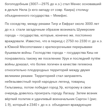
богоподобным (3007—2975 до н.э.) стал Менес основавший
в дельте Нила (к юго-западу от совр. Каира) столицу
объединенного государства – Мемфис.
По соседству, между реками Тигр и Евфрат около 3000 лет
до н.э. стали загадочным образом возникать Шумерские
города − государства, которые, конечно же, постоянно
враждовали. Известно, что в период с 2750 по 2330 гг. до н.э.
в Южной Месопотамии с краткосрочными перерывами
бушевали войны. Господство города − государства Киш не
понравилось такому же поселению Урук и последний путём
войны доказал, что более логичен в качестве гегемона
относительно плодородных территорий между двумя
великими реками. Территорией стал заправлять
небезызвестный герой народных легенд, товарищ
Гильгамеш, потом победил город Ур, которому в свою
очередь довелось проиграть городу Лагашу. Затем возник
вёрткий политик и удачливый военачальник Саргон I (рис.
1.9), который в 2340 г. до н.э. объединил враждующие