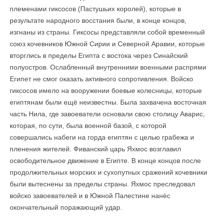
племенами гиксосов (Пастушьих королей), которые в
результате народного восстания были, в конце концов,
изгнаны из страны. Гиксосы представляли собой временный
союз кочевников Южной Сирии и Северной Аравии, которые
вторглись в пределы Египта с востока через Синайский
полуостров. Ослабленный внутренними военными распрями
Египет не смог оказать активного сопротивления. Войско
гиксосов имело на вооружении боевые колесницы, которые
египтянам были ещё неизвестны. Была захвачена восточная
часть Нила, где завоеватели основали свою столицу Аварис,
которая, по сути, была военной базой, с которой
совершались набеги на горда египтян с целью грабежа и
пленения жителей. Фиванский царь Яхмос возглавил
освободительное движение в Египте. В конце концов после
продолжительных морских и сухопутных сражений кочевники
были вытеснены за пределы страны. Яхмос преследовал
войско завоевателей и в Южной Палестине нанёс
окончательный поражающий удар.