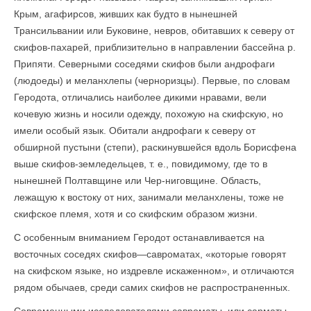
Крым, агафирсов, живших как будто в нынешней
Трансильвании или Буковине, невров, обитавших к северу от
скифов-пахарей, приблизительно в направлении бассейна р.
Припяти. Северными соседями скифов были андрофаги
(людоеды) и меланхлепы (черноризцы). Первые, по словам
Геродота, отличались наи­более дикими нравами, вели
кочевую жизнь и носили одежду, похожую на скифскую, но
имели особый язык. Обитали андрофаги к северу от
обширной пустыни (степи), раскинувшейся вдоль Борисфена
выше скифов-земледельцев, т. е., повидимому, где то в
нынешней Полтавщине или Чер-ниговщине. Область,
лежащую к востоку от них, занимали меланхлены, тоже не
скифское племя, хотя и со скифским образом жизни.
С особенным вниманием Геродот останавливается на
восточных соседях скифов—савроматах, «которые говорят
на скифском языке, но издревле искаженном», и отличаются
рядом обычаев, среди самих скифов не распространенных.