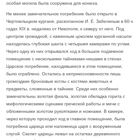
особая могила была сооружена для конюха.
Не менее замечательное погребение было открыто в
Чертомлыцком кургане, раскопанном И. Е. Забелиным в 60-х
годах XIX в. недалеко от Никополя, к северу от него. Под
центром громадной, с каменным цоколем курганной насыпи
находилась глубокая шахта с четырьмя камерами по углам.
Через одну из них открывался ход в большое подземное
помещение с несколькими тайниками-нишами в стенах.
Царское погребение, находившееся в этом помещении,
было ограблено. Остались в неприкосновенности лишь
громоздкие бронзовые котлы с костями животных и
предметы, сложенные в тайнике. Среди них особенно
замечательны золотая фиала, золотая обкладка горита с
мифологическими сценами греческой работы и мечи с
обложенными золотом рукоятками и ножнами. В камере,
через которую проходил ход в главное помещение, была
погребена царица или наложница царя с вооруженным
слугой. Скелет царицы лежал на остатках деревянного