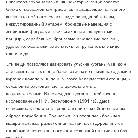
инвентаря сохранились лишь некоторые вещи: золотая
бляха с изображением грифонов, нападающих на горного
козла, золотой наконечник в виде лошадиной головы,
инкрустированный янтарем, бронзовые навершия с
звериными фигурами, греческий шлем, чешуйчатый
панцырь, серебряные, бронзовые и железные пса-лии,
удила, колокольчики, замечательная ручка котла в виде
оленя и др.
Эти вещи позволяют датировать ульские курганы VI в. до н.
э. и связывают их с еще более замечательными находками в
курганах начала VI в. до н. э. возле Келермесской станицы, к
сожалению раскопанных не археологами, а
кладоискателями. Впрочем, два кургана в этой группе,
исследованные Н. И. Веселовским (1904 г.)2, дают
возможность составить представление о свойственном им
обряде погребения. Под насыпью на­ходилась большая
квадратная яма, разделенная на три части деревянными
столбами и, вероятно, покрытая лежавшей на этих столбах