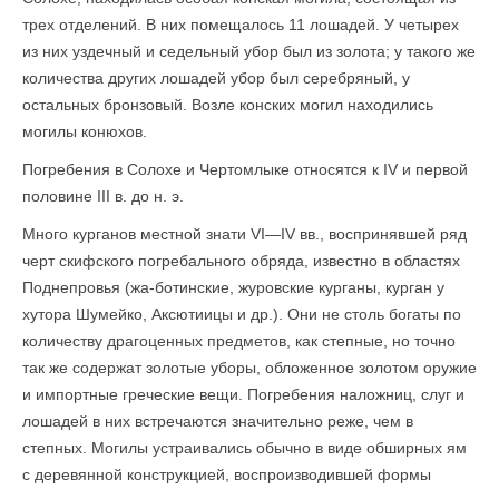
трех отделений. В них помещалось 11 лошадей. У четырех
из них уздечный и седельный убор был из золота; у такого же
количества других лошадей убор был серебряный, у
остальных бронзовый. Возле конских могил находились
могилы конюхов.
Погребения в Солохе и Чертомлыке относятся к IV и первой
половине III в. до н. э.
Много курганов местной знати VI—IV вв., воспринявшей ряд
черт скифского погребального обряда, известно в областях
Поднепровья (жа-ботинские, журовские курганы, курган у
хутора Шумейко, Аксютиицы и др.). Они не столь богаты по
количеству драгоценных предметов, как степные, но точно
так же содержат золотые уборы, обложенное золотом оружие
и импортные греческие вещи. Погребения наложниц, слуг и
лошадей в них встречаются значительно реже, чем в
степных. Могилы устраивались обычно в виде обширных ям
с деревянной конструкцией, воспроизводившей формы