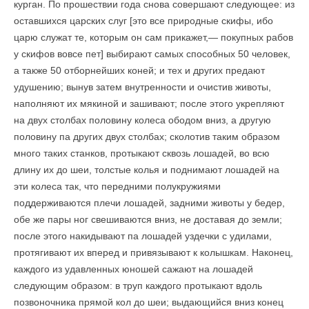
курган. По прошествии года снова совершают следующее: из
оставшихся царских слуг [это все природные скифы, ибо
царю служат те, которым он сам прикажет,— покупных рабов
у скифов вовсе пет] выбирают самых способных 50 человек,
а так­же 50 отборнейших коней; и тех и других предают
удушению; вынув затем внутренности и очистив животы,
наполняют их мякиной и зашивают; после этого укрепляют
на двух столбах половину колеса ободом вниз, а другую
половину па других двух столбах; сколотив таким образом
много таких станков, протыкают сквозь лошадей, во всю
длину их до шеи, толстые колья и поднимают лошадей на
эти колеса так, что передними полукружиями
поддерживаются плечи лошадей, задними животы у бедер,
обе же пары ног свешиваются вниз, не доставая до земли;
после этого накидывают па лошадей уздечки с удилами,
протягивают их вперед и привязывают к колышкам. Наконец,
каждого из удавленных юношей сажают на лошадей
следующим образом: в труп каждого протыкают вдоль
позвоночника прямой кол до шеи; выдающийся вниз конец