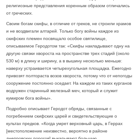
религиозные представления коренным образом отличались
от греческих.
Своим богам скифы, в отличие от греков, не строили храмов
и не воздвигали алтарей. Только богу войны каждое из
скифских племен посвящало особое святилище,
описываемое Геродотом так: «Скифы накладывают одну на
другую связки хвороста на пространстве трех стадий (около
530 м) в длину и ширину, а в вышину несколько меньше:
наверху устраивается четырехугольная площадка. Ежегодно
привозят полтораста возов хвороста, потому что от непогоды
сооружение постоянно оседает. На каждом из таких курганов
водружен старинный железный меч, который и служит
кумиром бога войны».
Подробно описывает Геродот обряды, связанные с
погребением скиф­ских царей и свидетельствующие о
культах предков. «Когда умрет вер­ховный царь, в Геррах
[местоположение неизвестно, вероятно в районе
днепровских порогов] выкапывают большую