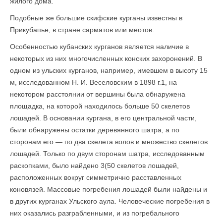
жилого дома.
Подобные же большие скифские курганы известны в
Прикубапье, в стране сарматов или меотов.
Особенностью кубанских курганов является наличие в
некоторых из них многочисленных конских захоронений. В
одном из ульских курганов, например, имевшем в высоту 15
м, исследованном Н. И. Веселовским в 1898 г.1, на
некотором расстоянии от вершины была обнаружена
площадка, на которой находилось больше 50 скелетов
лошадей. В основании кургана, в его центральной части,
были обнаружены остатки деревянного шатра, а по
сторонам его — по два скелета волов и множество скелетов
лошадей. Только по двум сторонам шатра, исследованным
раскопками, было найдено 3(50 скелетов лошадей,
расположенных вокруг симметрично расставленных
коновязей. Массовые погребения лошадей были найдены и
в других курганах Ульского аула. Человеческие погребения в
них оказались разграбленными, и из погребального