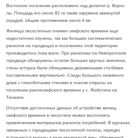
Восточное поселение расположено над долипоп р. Ворск-
лы. Площадь его около 82 га также окружена замкнутой
оградой, общим протяжением около 4 км.
Жилища лесостепных племен скифского времени еще
недостаточно изучены, так как больших систематических
раскопок на городищах и поселениях этой территории
производилось пока мало. При раскопках па Немпропском
городище обнаружены остатки больших круглых землянок,
стены которых были облицованы деревянными столбами,
поставленными вертикально. Следы большого наземного
дома с глинобитными стенами и очагом открыты на
поселении ранпескифского времени у с. Жаботипа на
Тясмипе.
Отсутствие достаточных данных об устройстве жилищ
скифского времени в лесостепи можно восполнить
привлечением материалов раскопок погребений. В курганах,
связанных с городищами лесостепной полосы, нередко
встречаются могилы в виде квадратной ямы, обложенной