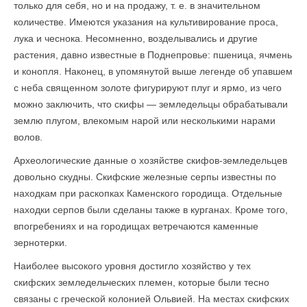
только для себя, но и на продажу, т. е. в значительном
количестве. Имеются указания на культивирование проса,
лука и чеснока. Несомненно, возделывались и другие
растения, давно известные в Поднепровье: пшеница, ячмень
и конопля. Наконец, в упомянутой выше легенде об упавшем
с неба священном золоте фигурируют плуг и ярмо, из чего
можно заключить, что скифы — земледельцы обрабатывали
землю плугом, влекомым нарой или несколькими нарами
волов.
Археологические данные о хозяйстве скифов-земледельцев
довольно скудны. Скифские железные серпы известны по
находкам при раскопках Каменского городища. Отдельные
находки серпов были сделаны также в курганах. Кроме того,
впогребениях и на городищах ветречаются каменные
зернотерки.
Наиболее высокого уровня достигло хозяйство у тех
скифских земледельческих племен, которые были тесно
связаны с греческой колонией Ольвией. На местах скифских