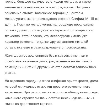
горнов, большое количество отходов металла, а также
множество различных железных предметов. Это дало
основание считать Каменское городище центром
металлургического производ­ства степной Скифии IV—III вв.
до н. э. Помимо металлургии, на горо­дище прослежены
остатки других производств: костерезного, гончарного и
ткачества. Установлено, что металлургия имела уже
характер ремесла, тогда как другие занятия жителей
оставались еще в рамках домашнего производства.
Жилищами ремесленников были как землянки, так и
столбовые наземные дома, разделенные на несколько
помещений. В тех и других имеются остатки глинобитных
очагов.
На акрополе городища жила скифская аристократия, дома
которой отличались от жилищ простого ремесленного
населения. При раскопках на акрополе обнаружены следы
каменного строительства и остатки нечей, сделанных из
глины на деревянном каркасе.