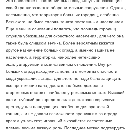
Это население в состоянии было воздвигнуть поражающие
своей грандиозностью оборонительные сооружения. Однако,
несомненно, что территория больших городищ, особенно
Вельского, не была сплошь занята постоянным населением.
Еще меньше оснований полагать, что площадь городищ
служила убежищем для окрестного населения, для чего она
также была слишком велика. Более вероятным кажется
другое назначение больших оград, а именно защита не
населения, а территории, наиболее интенсивно
эксплуатируемой в хозяйственном отношении. Внутри
больших оград находились поля, и в моменты опасности
сюда укрывались стада. Для этого не надо было защищать
все протяжение вала; достаточно было дозоров и
сторожевых постов в наиболее угрожаемых местах. Высокий
вал и глубокий ров представляли достаточно серьезную
преграду для нападающих, особенно для вражеской
конницы, и не давали возможности проникшим за ограду
врагам угнать скот, игравший в хозяйстве лесостепных
племен весьма важную роль. Последнее можно подтвердить