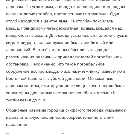
деревом. По углам ямы, а иногда и по середине стен видны
следы толстых столбов, поставленных вертикально. Один
столб находился в центре ямы. На столбах покоилась
крыша, повидимому четы­рехскатная, возвышающаяся над
поверхностью земли. Для входа устраивался пологий спуск в
виде коридора; пол сооружения был глинобитный или
деревянный. В столбы и стены вбивались гвозди для
развешивания различных принадлежностей погребальной
обстановки. Несомненно, что такое погребальное
сооружение воспроизводило жилище-землянку, известную в
Восточной Европе с глубокой древности. Обложенные
деревом могилы, имитирующие жилище, точно так же были
характерны для южных восточноевропейских племен II
тысячелетия до п. э.
Обширные размеры городищ скифского периода указывают
на значительную численность сосредоточенного в них
населения.