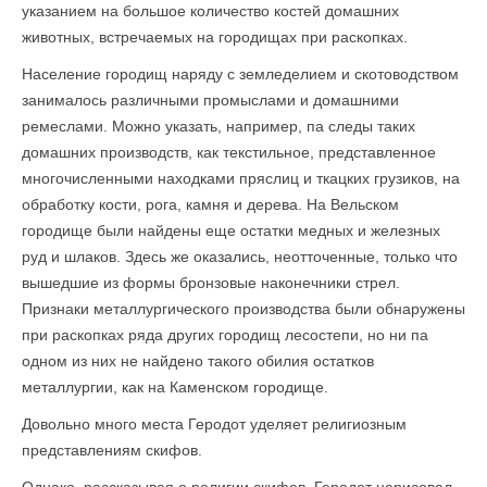
указанием на большое количество костей домашних
животных, встречаемых на городищах при раскопках.
Население городищ наряду с земледелием и скотоводством
занима­лось различными промыслами и домашними
ремеслами. Можно указать, например, па следы таких
домашних производств, как текстильное, представленное
многочисленными находками пряслиц и ткацких грузиков, на
обработку кости, рога, камня и дерева. На Вельском
городище были найдены еще остатки медных и железных
руд и шлаков. Здесь же оказались, неотточенные, только что
вышедшие из формы бронзовые наконечники стрел.
Признаки металлургического производства были обнаружены
при раскопках ряда других городищ лесостепи, но ни па
одном из них не найдено такого обилия остатков
металлургии, как на Каменском городище.
Довольно много места Геродот уделяет религиозным
представлениям скифов.