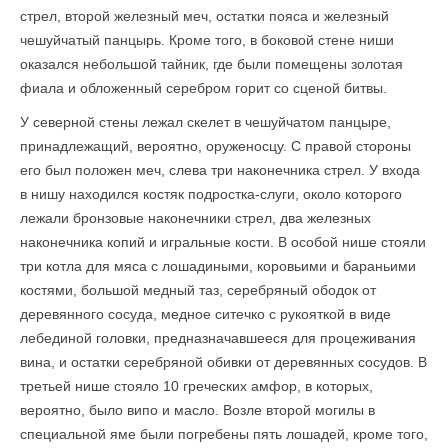
стрел, второй железный меч, остатки пояса и железный
чешуйчатый панцырь. Кроме того, в боковой стене ниши
оказался небольшой тайник, где были помещены золотая
фиала и обложенный серебром горит со сценой битвы.
У северной стены лежал скелет в чешуйчатом панцыре,
принадлежащий, вероятно, оруженосцу. С правой стороны
его был положен меч, слева три наконечника стрел. У входа
в нишу находился костяк подростка-слуги, около которого
лежали бронзовые наконечники стрел, два железных
наконечника копий и игральные кости. В особой нише стояли
три котла для мяса с лошадиными, коровьими и бараньими
костями, большой медный таз, серебряный ободок от
деревянного сосуда, медное ситечко с рукояткой в виде
лебединой головки, предназначавшееся для процеживания
вина, и остатки серебряной обивки от деревянных сосудов. В
третьей нише стояло 10 греческих амфор, в которых,
вероятно, было випо и масло. Возле второй могилы в
специальной яме были погребены пять лошадей, кроме того,