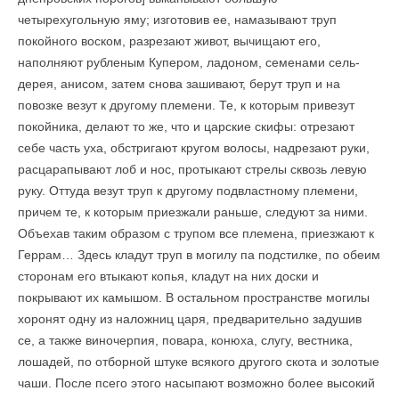
четырехугольную яму; изготовив ее, намазывают труп
покойного воском, разрезают живот, вычищают его,
наполняют рубленым Купером, ладоном, семенами сель­
дерея, анисом, затем снова зашивают, берут труп и на
повозке везут к другому племени. Те, к которым привезут
покойника, делают то же, что и царские скифы: отрезают
себе часть уха, обстригают кругом волосы, надрезают руки,
расцарапывают лоб и нос, протыкают стрелы сквозь левую
руку. Оттуда везут труп к другому подвластному племени,
причем те, к которым приезжали раньше, следуют за ними.
Объехав таким обра­зом с трупом все племена, приезжают к
Геррам… Здесь кладут труп в могилу па подстилке, по обеим
сторонам его втыкают копья, кладут на них доски и
покрывают их камышом. В остальном пространстве мо­гилы
хоронят одну из наложниц царя, предварительно задушив
се, а также виночерпия, повара, конюха, слугу, вестника,
лошадей, по отборной штуке всякого другого скота и золотые
чаши. После псего этого насыпают возможно более высокий