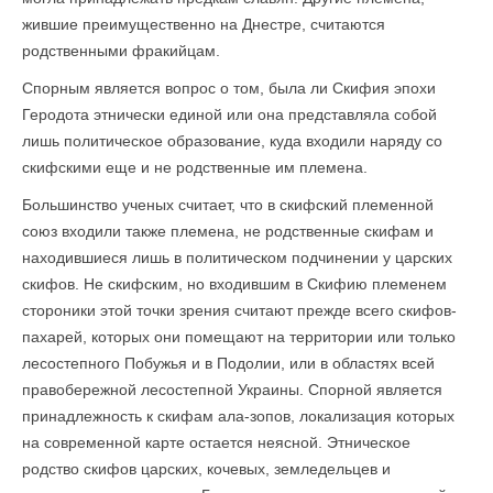
жившие преимущественно на Днестре, считаются
родственными фракийцам.
Спорным является вопрос о том, была ли Скифия эпохи
Геродота этнически единой или она представляла собой
лишь политическое образование, куда входили наряду со
скифскими еще и не родственные им племена.
Большинство ученых считает, что в скифский племенной
союз входили также племена, не родственные скифам и
находившиеся лишь в политическом подчинении у царских
скифов. Не скифским, но входившим в Скифию племенем
стороники этой точки зрения считают прежде всего скифов-
пахарей, которых они помещают на территории или только
ле­состепного Побужья и в Подолии, или в областях всей
правобережной лесостепной Украины. Спорной является
принадлежность к скифам ала-зопов, локализация которых
на современной карте остается неясной. Этническое
родство скифов царских, кочевых, земледельцев и