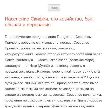
Перейти
Меню
к
содержимому
Население Скифии, его хозяйство, быт,
обычаи и верования
Географические представления Геродота о Северном
Причерноморье не отличались точностью. Северное
Причерноморье, по его мнению, имело вид
четырехугольника, южную сторону которого составлял берег
Понта, восточную — Меотийское озеро (Азовское море),
западную — р. Истр (Дунай) и, наконец, северную —
неведомые страны. Размеры очерченной территории с юга
на север, а также с запада на восток измерялись 20 днями
пути (около 700 км). Все это обширное пространство было
заселено скифскими племенами, земледельческими на
западе и скотоводческими на востоке. Севернее начинались
поселения не скифских племен, о которых в Причерноморье
доходили смутные и нередко фантастические сведения.