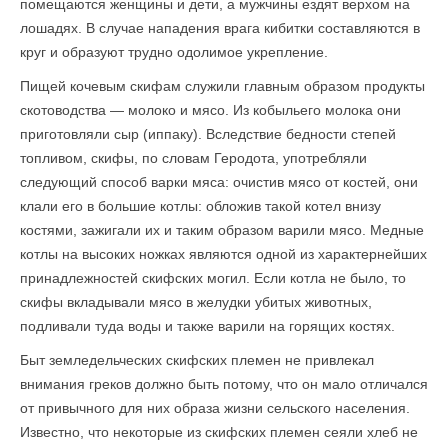
помещаются женщины и дети, а мужчины ездят верхом на
лошадях. В случае нападения врага кибитки составляются в
круг и образуют трудно одолимое укрепление.
Пищей кочевым скифам служили главным образом продукты
скотоводства — молоко и мясо. Из кобыльего молока они
приготовляли сыр (иппаку). Вследствие бедности степей
топливом, скифы, по словам Геродота, употребляли
следующий способ варки мяса: очистив мясо от костей, они
клали его в большие котлы: обложив такой котел внизу
костями, зажигали их и таким образом варили мясо. Медные
котлы на высоких ножках являются одной из характернейших
принадлежностей скифских могил. Если котла не было, то
скифы вкладывали мясо в желудки уби­тых животных,
подливали туда воды и также варили на горящих костях.
Быт земледельческих скифских племен не привлекал
внимания греков должно быть потому, что он мало отличался
от привычного для них образа жизни сельского населения.
Известно, что некоторые из скифских племен сеяли хлеб не