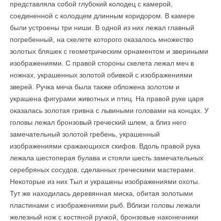
представляла собой глубокий колодец с камерой,
соединенной с колодцем длинным коридором. В камере
были устроены три ниши. В одной из них лежал главный
погребенный, на скелете которого оказалось множество
золотых бляшек с геометрическим орнаментом и звериными
изображениями. С правой стороны скелета лежал меч в
ножнах, украшенных золотой обивкой с изображениями
зверей. Ручка меча была также обложена золотом и
украшена фигурами животных и птиц. На правой руке царя
оказалась золотая гривна с львиными головами на концах. У
головы лежал бронзовый греческий шлем, а близ него
замечательный золотой гребень, украшенный
изображениями сражающихся скифов. Вдоль правой рука
лежала шестоперая булава и стояли шесть замечательных
серебряных сосудов, сделанных греческими мастерами.
Некоторые из них Тыл и украшены изображениями охоты.
Тут же находилась деревянная миска, обитая золотыми
пластинами с изображениями рыб. Вблизи головы лежали
железный нож с костяной ручкой, бронзовые наконечники