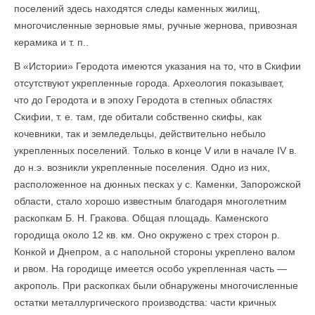
поселений здесь находятся следы каменных жилищ,
многочисленные зерновые ямы, ручные жернова, привозная
керамика и т. п..
В «Истории» Геродота имеются указания на то, что в Скифии
отсутствуют укрепленные города. Археология показывает,
что до Геродота и в эпоху Геродота в степных областях
Скифии, т. е. там, где обитали собственно скифы, как
кочевники, так и земледельцы, действительно небыло
укрепленных поселений. Только в конце V или в начале IV в.
до н.э. возникли укрепленные поселения. Одно из них,
расположенное на дюн­ных песках у с. Каменки, Запорожской
области, стало хорошо известным благодаря многолетним
раскопкам Б. Н. Гракова. Общая площадь. Каменского
городища около 12 кв. км. Оно окружено с трех сторон р.
Конкой и Днепром, а с напольной стороны укреплено валом
и рвом. На городище имеется особо укрепленная часть —
акрополь. При раскопках были обнаружены многочисленные
остатки металлургического производства: части кричных