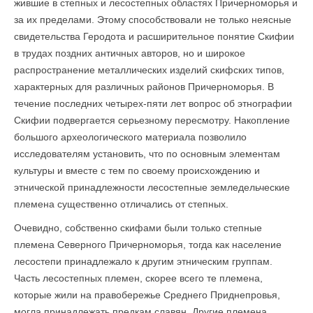
жившие в степных и лесостепных областях Причерноморья и
за их пределами. Этому способствовали не только неясные
свидетельства Геродота и расширительное понятие Скифии
в трудах поздних античных авторов, но и широкое
распространение металлических изделий скифских типов,
характерных для различных районов Причерноморья. В
течение последних четырех-пяти лет вопрос об этнографии
Скифии подвергается серьезному пересмотру. Накопление
большого археологического материала позволило
исследователям установить, что по основным элементам
культуры и вместе с тем по своему происхождению и
этнической принадлежности лесостеп­ные земледельческие
племена существенно отличались от степных.
Очевидно, собственно скифами были только степные
племена Северного Причерноморья, тогда как население
лесостепи принадлежало к другим этническим группам.
Часть лесостепных племен, скорее всего те племена,
которые жили на правобережье Среднего Приднепровья,
могла принадлежать предкам славян. Другие племена,