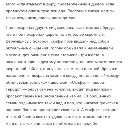
этого кола втыкают в дыру, просверленную в другом коле,
проткнутом сквозь труп лошади. Расставив вокруг могилы
таких всадников, скифы расходятся» .
При похоронах других лиц совершались такие же обряды,
что и при похоронах царей, только более скромные.
Вернувшись с похорон, скифы производили над собой
ритуальные очищения: голову обмывали и нама-аывали
маслом; для очищения тела ставились три шеста, в
наклонном один к другому положении; на шесты натягивался
шерстяной войлон, стянув его как можно плотней, бросали
раскаленные докрасна камни в сосуд, поставленный между
обтянутыми войлоками шестами. «Скифы,— говорит
Геродот, — берут семена конопли, входят под войлоки и
бросают семена на раскаленные камни. От брошенных
семян поднимается такой чад и пар, что никакая греческая
паровая баня не превзойдет скифской. А скифы в восторге
от такой бани и воют от удовольствия; это заменяет им
мытье, так как они вовсе не обмываются водой».