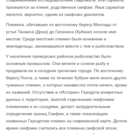
Современными исследователями савроматы, или сарматы,
признаются за племя, родственное скифам. Язык сарматов
являлся, вероятно, одним из скифских диалектов.
Племена, обитавшие по восточному берегу Меотиды от
устья Танаиса (Дона) до Гипаниса (Кубани) носили имя
меотов. Среди меотских племен были кочевники и
земледельцы, занимавшиеся вместе с тем и рыболовством.
У населения приморских районов рыболовство было
основным промыслом. Они вялили и солили рыбу и
продавали ее в соседние греческие города. По восточному
берегу Понта, а также по течению Кубани жило много других
туземных племен, о которых неизвестно почти ничего, кроме
их названий. Отсутствие в «Истории» Геродота конкретных
данных о территории, занятой отдельными скифскими
племенами и их соседями, делаот затруднительным
определение границ Скифии, а также локализацию
названных Геродотом племен на современной карте. Долгое
время скифами считались все племена скифской эпохи,