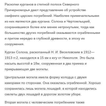
Раскопки курганов в степной полосе Северного
Причерноморья дают представление об устройстве
скифекпх царских погребений. Наиболее примечательными
из них являются два кургана: Солоха и Чертомлыцкий,
сохранившиеся более или менее нетронутыми, тогда как
большинство других погребений оказываются ограбленными
и притом нередко в глубокой древности, в эпоху их
сооружения.
Курган Солоха, раскопанный Н. И. Веселовским в 1912—
1913 гг.2, находился в 15 км к югу от Никополя. Это была
насыпь высотой в 18м, сооруженная в два приема и
прикрывающая две могилы.
Центральная могила имела форму колодца с двумя
каморами по сторонам. Она оказалась ограбленной. Хорошо
сохранилась лишь могила лошадей, в которой находились
скелеты двух лошадей в дорогом золотом уборе.
Вторая могила с человеческим погребением также