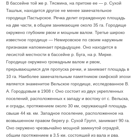
В бассейне той же р. Тясмина, на притоке ее — р. Сухой
Ташлык, находится другое не менее замечательное
городище Пастырское. Речка делит огражденную площадь
на две части, в общем занимающие около 35 га. Городище
окружено глубоким рвом и мощным валом. Третье широко
известное городище — Немировское по своим наружным
признакам напоми­нает предыдущее. Оно находится в
лесистой местности в бассейне р. Буга, на р. Мирке.
Городище окружено громадным валом и рвом,
прерывающимся для пропуска речки, и занимает площадь в
10 га. Наиболее замечательным памятником скифской эпохи
является знаменитое Вельское городище, исследованное В.
А. Городцовым в 1908 г. Оно состоит из двух укрепленных
поселений, расположенных к западу и востоку от с. Вельска,
и ограды, протяжением около 30 км, окружающей площадь
свыше 44 кв. км. Западное поселение, расположенное на
возвышенном правом берегу р. Сухой Групп, занимает 90 га.
Оно окружено чрезвычайно мощной замкнутой оградой,
общим протяжением в 3,5 км, состоящей из вала и рва.