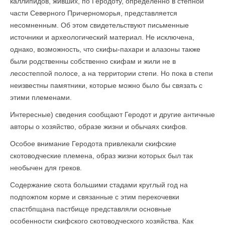
каллипидов, живших, по Геродоту, определенно в степной
части Северного Причерноморья, представляется
несомненным. Об этом свидетельствуют письменные
источники и археологический материал. Не исключена,
однако, возможность, что скифы-пахари и алазоны также
были родственны собственно скифам и жили не в
лесостеппой полосе, а на территории степи. Но пока в степи
неизвестны памятники, которые можно было бы связать с
этими племенами.
Интересные) сведения сообщают Геродот и другие античные
авторы о хозяйство, образе жизни и обычаях скифов.
Особое внимание Геродота привлекали скифские
скотоводческие племена, образ жизни которых был так
необычен для греков.
Содержание скота большими стадами круглый год на
подпожпом корме и связанные с этим перекочевки
спастбпщана пастбище представляли основные
особенности скифского скотоводческого хозяйства. Как