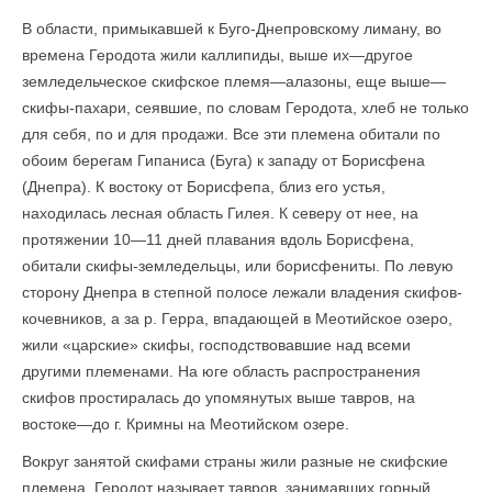
В области, примыкавшей к Буго-Днепровскому лиману, во
времена Геродота жили каллипиды, выше их—другое
земледельческое скифское племя—алазоны, еще выше—
скифы-пахари, сеявшие, по словам Геродота, хлеб не только
для себя, по и для продажи. Все эти племена обитали по
обоим берегам Гипаниса (Буга) к западу от Борисфена
(Днепра). К востоку от Борисфепа, близ его устья,
находилась лесная область Гилея. К северу от нее, на
протяжении 10—11 дней плавания вдоль Борисфена,
обитали скифы-земледельцы, или борисфениты. По левую
сторону Днепра в степной полосе лежали владения скифов-
кочевников, а за р. Герра, впадающей в Меотийское озеро,
жили «царские» скифы, господствовавшие над всеми
другими племенами. На юге область распространения
скифов простиралась до упомянутых выше тавров, на
востоке—до г. Кримны на Меотийском озере.
Вокруг занятой скифами страны жили разные не скифские
племена. Геродот называет тавров, занимавших горный