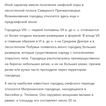
Иной характер имели поселения скифской поры в
лесостепной полосе Северного Причерноморья.
Возникновение городищ относится здесь еще к
предскифской эпохе.
Городища VIII — первой половины VII в. до н. э. отличаются
от более поздних малыми размерами и формой. В конце VII
и главным образом в VI в. до н. э на Среднем Днепре и в
лесостепном Побужье появилось много городищ больших
размеров, которые существовали наряду с поселениями
открытого типа. Городища располагались преимущественно
на берегах небольших речек, а не на больших реках, причем
речки или ручьи часто проходили через территорию
городища.
К числу наиболее известных городищ скифского периода
относится Матронинское городище, находящееся в
бассейне р. Тясмина. Оно окружено мощными валами и
рвами, а площадь его составляет около 20 га.