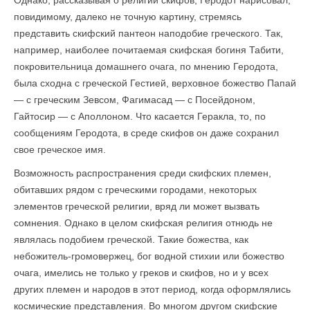
Однако, рассказывая о религии скифов, Геродот нарисовал,
повидимому, далеко не точную картину, стремясь
представить скифский пантеон наподобие греческого. Так,
например, наиболее почитаемая скифская богиня Табити,
покровительница домашнего очага, по мнению Геродота,
была сходна с греческой Гестией, верховное божество Папай
— с греческим Зевсом, Фагимасад — с Посейдоном,
Гайтосир — с Аполлоном. Что касается Геракла, то, по
сообщениям Геродота, в среде скифов он даже сохранил
свое греческое имя.
Возможность распространения среди скифских племен,
обитавших рядом с греческими городами, некоторых
элементов греческой религии, вряд ли может вызвать
сомнения. Однако в целом скифская религия отнюдь не
являлась подобием греческой. Такие божества, как
небожитель-громовержец, бог водной стихии или божество
очага, имелись не только у греков и скифов, но и у всех
других племен и народов в этот период, когда оформлялись
космические представления. Во многом другом скифские