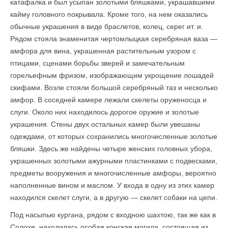
катафалка и был усыпан золотыми бляшками, украшавшими
кайму головного покрывала. Кроме того, на нем оказались
обычные украшения в виде браслетов, колец, серег ит. и.
Рядом стояла знаменитая чертомлыцкая серебряная ваза —
амфора для вина, украшенная растительным узором с
птицами, сценами борьбы зверей и замечательным
горельефным фризом, изображающим укрощение лошадей
скифами. Возле стояли большой серебряный таз и несколько
амфор. В соседней камере лежали скелеты оруженосца и
слуги. Около них находилось дорогое оружие и золотые
украшения. Стены двух остальных камер были увешаны
одеждами, от которых сохранились многочисленные золотые
бляшки. Здесь же найдены четыре женских головных убора,
украшенных золотыми ажурными пластинками с подвесками,
предметы вооружения и многочисленные амфоры, вероятно
наполненные вином и маслом. У входа в одну из этих камер
находился скелет слуги, а в другую — скелет собаки на цепи.
Под насыпью кургана, рядом с входною шахтою, так же как в
Солохе, находилась особая конская могила, состоящая из