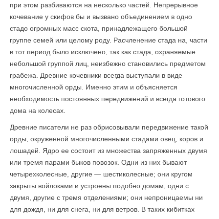
при этом разбиваются на несколько частей. Непрерывное
кочевание у скифов бы и вызвано объединением в одно
стадо огромных масс скота, принадлежащего большой
группе семей или целому роду. Расчленение стада на, части
в тот период было исключено, так как стада, охраняемые
небольшой группой лиц, неизбежно становились предметом
грабежа. Древние кочевники всегда выступали в виде
многочисленной орды. Именно этим и объ­ясняется
необходимость постоянных передвижений и всегда готового
дома на колесах.
Древние писатели не раз обрисовывали передвижение такой
орды, окруженной многочисленными стадами овец, коров и
лошадей. Ядро ее состоит из множества запряженных двумя
или тремя парами быков повозок. Одни из них бывают
четырехколесные, другие — шестиколесные; они кругом
закрыты войлоками и устроены подобно домам, одни с
двумя, другие с тремя отделениями; они непроницаемы ни
для дождя, ни для снега, ни для ветров. В таких кибитках