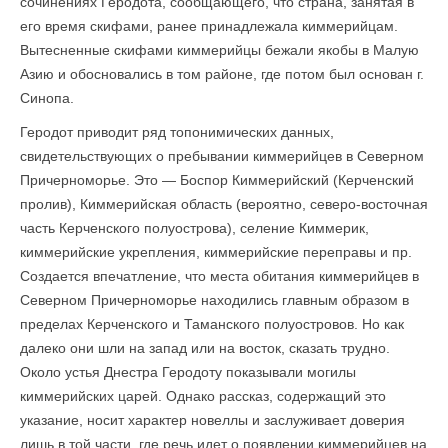
сочинениях Геродота, сообщающего, что страна, занятая в
его время скифами, ранее принадлежала киммерийцам.
Вытесненные скифами киммерийцы бежали якобы в Малую
Азию и обосновались в том районе, где потом был основан г.
Синопа.
Геродот приводит ряд топонимических данных,
свидетельствующих о пребывании киммерийцев в Северном
Причерноморье. Это — Боспор Киммерийский (Керченский
пролив), Киммерийская область (вероятно, северо-восточная
часть Керченского полуострова), селение Киммерик,
киммерийские укрепления, киммерийские переправы и пр.
Создается впечатление, что места обитания киммерийцев в
Северном Причерноморье находились главным образом в
пределах Керченского и Таманского полуостровов. Но как
далеко они шли на запад или на восток, сказать трудно.
Около устья Днестра Геродоту показывали могилы
киммерийских царей. Однако рассказ, содержащий это
указание, носит характер новеллы и заслуживает доверия
лишь в той части, где речь идет о появлении киммерийцев на