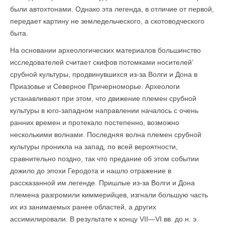
были автохтонами. Однако эта легенда, в отличие от первой,
передает картину не земледельческого, а скотоводческого
быта.
На основании археологических материалов большинство
исследователей считает скифов потомками носителей’
срубной культуры, продвинувшихся из-за Волги и Дона в
Приазовье и Северное Причерноморье. Археологи
устанавливают при этом, что движение племен срубной
культуры в юго-западном направлении началось с очень
ранних времен и протекало постепенно, возможно
несколькими волнами. Последняя волна племен срубной
культуры проникла на запад, по всей вероятности,
сравнительно поздно, так что предание об этом событии
дожило до эпохи Геродота и нашло отражение в
рассказанной им легенде. Пришлые из-за Волги и Дона
племена разгромили киммерийцев, изгнали большую часть
их из занимаемых ранее областей, а других
ассимилировали. В результате к концу VII—VI вв. до н. э.