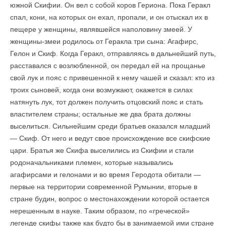
южной Скифии. Он вел с собой коров Гериона. Пока Геракл
спал, кони, на которых он ехал, пропали, и он отыскал их в
пещере у женщины, являвшейся наполовину змеей. У
женщины-змеи родилось от Геракла три сына: Агафирс,
Гелон и Скиф. Когда Геракл, отправляясь в дальнейший путь,
расставался с возлюбленной, он передал ей на прощанье
свой лук и пояс с привешенной к нему чашей и сказал: кто из
троих сыновей, когда они возмужают, окажется в силах
натянуть лук, тот должен получить отцовский пояс и стать
властителем страны; остальные же два брата должны
выселиться. Сильнейшим среди братьев оказался младший
— Скиф. От него и ведут свое происхождение все скифские
цари. Братья же Скифа выселились из Скифии и стали
родоначальниками племен, которые назывались
агафирсами и гелонами и во время Геродота обитали —
первые на территории современной Румынии, вторые в
стране будин, вопрос о местонахождении которой остается
нерешенным в науке. Таким образом, по «греческой»
легенде скифы также как будто бы в занимаемой ими стране