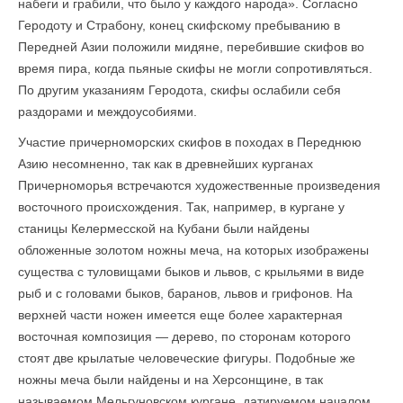
набеги и грабили, что было у каждого народа». Согласно
Геродоту и Страбону, конец скифскому пребыванию в
Передней Азии положили мидяне, перебившие скифов во
время пира, когда пьяные скифы не могли сопротивляться.
По другим указаниям Геродота, скифы ослабили себя
раздорами и междо­усобиями.
Участие причерноморских скифов в походах в Переднюю
Азию несомненно, так как в древнейших курганах
Причерноморья встречаются художественные произведения
восточного происхождения. Так, например, в кургане у
станицы Келермесской на Кубани были найдены
обложенные золотом ножны меча, на которых изображены
существа с туловищами быков и львов, с крыльями в виде
рыб и с головами быков, баранов, львов и грифонов. На
верхней части ножен имеется еще более характерная
восточная композиция — дерево, по сторонам которого
стоят две крылатые человеческие фигуры. Подобные же
ножны меча были найдены и на Херсонщине, в так
называемом Мельгуновском кургане, датируемом началом