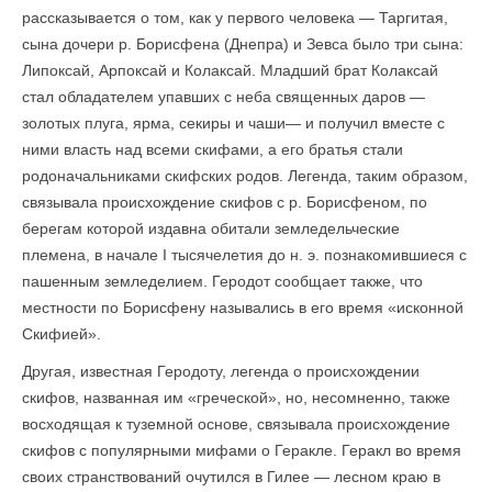
рассказывается о том, как у первого человека — Таргитая,
сына дочери р. Борисфена (Днепра) и Зевса было три сына:
Липоксай, Арпоксай и Колаксай. Младший брат Колаксай
стал обладателем упавших с неба священных даров —
золотых плуга, ярма, секиры и чаши— и получил вместе с
ними власть над всеми скифами, а его братья стали
родоначальниками скифских родов. Легенда, таким образом,
связывала происхождение скифов с р. Борисфеном, по
берегам которой издавна обитали земледельческие
племена, в начале I тысячелетия до н. э. познакомившиеся с
пашенным земледелием. Геродот сообщает также, что
местности по Борисфену назывались в его время «исконной
Скифией».
Другая, известная Геродоту, легенда о происхождении
скифов, названная им «греческой», но, несомненно, также
восходящая к туземной основе, связывала происхождение
скифов с популярными мифами о Геракле. Геракл во время
своих странствований очутился в Гилее — лесном краю в