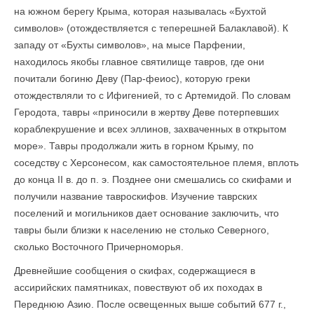
на южном берегу Крыма, которая называлась «Бухтой
символов» (отождествляется с теперешней Балаклавой). К
западу от «Бухты символов», на мысе Парфении,
находилось якобы главное святилище тавров, где они
почитали богиню Деву (Пар-феиос), которую греки
отождествляли то с Ифигенией, то с Артемидой. По словам
Геродота, тавры «приносили в жертву Деве потерпевших
кораблекрушение и всех эллинов, захваченных в открытом
море». Тавры продолжали жить в горном Крыму, по
соседству с Херсонесом, как самостоятельное племя, вплоть
до конца II в. до п. э. Позднее они смешались со скифами и
получили название тавроскифов. Изучение таврских
поселений и могильников дает основание заключить, что
тавры были близки к населению не столько Северного,
сколько Восточного Причерноморья.
Древнейшие сообщения о скифах, содержащиеся в
ассирийских памятниках, повествуют об их походах в
Переднюю Азию. После освещенных выше событий 677 г.,