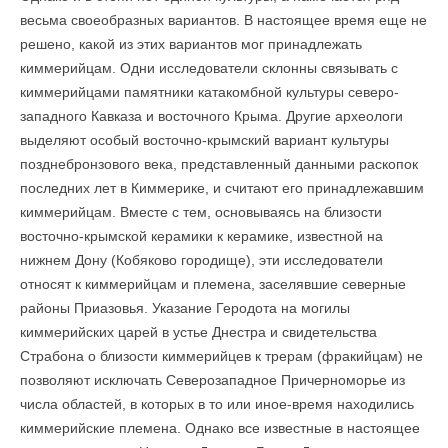
весьма своеобразных вариантов. В настоящее время еще не
решено, какой из этих вариантов мог принадлежать
киммерийцам. Одни исследователи склонны связывать с
киммерийцами памятники катакомбной культуры северо-
западного Кавказа и восточного Крыма. Другие археологи
выделяют особый восточно-крымский вариант культуры
позднебронзового века, представленный данными раскопок
последних лет в Киммерике, и считают его принадлежавшим
киммерийцам. Вместе с тем, основываясь на близости
восточно-крымской керамики к керамике, известной на
нижнем Дону (Кобяково городище), эти исследователи
относят к киммерийцам и племена, заселявшие северные
районы Приазовья. Указание Геродота на могилы
киммерийских царей в устье Днестра и свидетельства
Страбона о близости киммерийцев к трерам (фракийцам) не
позволяют исключать Северо­западное Причерноморье из
числа областей, в которых в то или иное-время находились
киммерийские племена. Однако все известные в настоящее