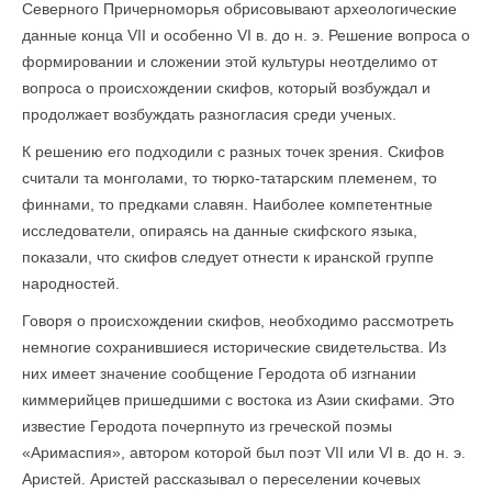
Северного Причерноморья обрисовывают археологические
данные конца VII и особенно VI в. до н. э. Решение вопроса о
формировании и сложении этой культуры неотделимо от
вопроса о происхождении скифов, который возбуждал и
продолжает возбуждать разногласия среди ученых.
К решению его подходили с разных точек зрения. Скифов
считали та монголами, то тюрко-татарским племенем, то
финнами, то предками славян. Наиболее компетентные
исследователи, опираясь на данные скифского языка,
показали, что скифов следует отнести к иранской группе
народностей.
Говоря о происхождении скифов, необходимо рассмотреть
немногие сохранившиеся исторические свидетельства. Из
них имеет значение сообщение Геродота об изгнании
киммерийцев пришедшими с востока из Азии скифами. Это
известие Геродота почерпнуто из греческой поэмы
«Аримаспия», автором которой был поэт VII или VI в. до н. э.
Аристей. Аристей рассказывал о переселении кочевых