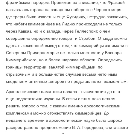
фракийским народом. Принимая во внимание, что Фракией
называлась страна на западном побережье Черного моря,
где треры были известны еще Фукидиду, нетрудно заключить,
что набеги киммерийцев на Лидию происходили не только
через Кавказ, но и с запада, через Геллеспонт, о чем
совершенно определенно говорит и Страбон. Отсюда можно
сделать косвенный вывод о том, что киммерийцы занимали в
Северном Причерноморье не только местности у Боспора
Киммерийского, но и более широкие области. Определить
границы территории, занятой киммерийцами, по
отрывочным и в большинстве случаев весьма неточным
сведениям античных авторов не представляется возможным.
Археологические памятники начала I тысячелетия до н. э.
еще недостаточно изучены. В связи с этим пока нельзя
решить вопрос о том, с какими именно археологическими
комплексами можно отожествлять киммерийцев. До
недавнего времени в археологической науке было широко
распространено предположение В. А. Городцова, считавшего