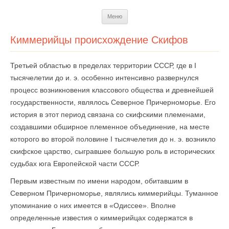
Перейти
Меню
к
содержимому
Киммерийцы происхождение Скифов
Третьей областью в пределах территории СССР, где в I
тысячелетии до и. э. особенно интенсивно развернулся
процесс возникновения классового общества и древнейшей
государственности, являлось Северное Причерноморье. Его
история в этот период связана со скифскими племенами,
создавшими обширное племенное объединение, на месте
которого во второй половине I тысячелетия до н. э. возникло
скифское царство, сыгравшее большую роль в исторических
судьбах юга Ев­ропейской части СССР.
Первым известным по имени народом, обитавшим в
Северном Причерноморье, являлись киммерийцы. Туманное
упоминание о них имеется в «Одиссее». Вполне
определенные известия о киммерийцах содержатся в