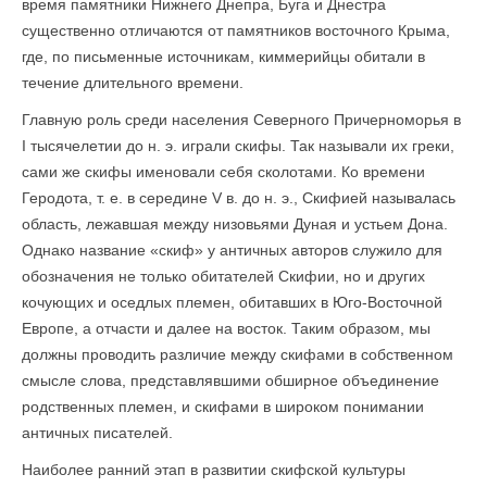
время памятники Нижнего Днепра, Буга и Днестра
существенно отличаются от памятников восточного Крыма,
где, по письменные источникам, киммерийцы обитали в
течение длительного времени.
Главную роль среди населения Северного Причерноморья в
I тысячелетии до н. э. играли скифы. Так называли их греки,
сами же скифы именовали себя сколотами. Ко времени
Геродота, т. е. в середине V в. до н. э., Скифией называлась
область, лежавшая между низовьями Дуная и устьем Дона.
Однако название «скиф» у античных авторов служило для
обозначения не только обитателей Скифии, но и других
кочующих и оседлых племен, обитавших в Юго-Восточной
Европе, а отчасти и далее на восток. Таким образом, мы
должны проводить различие между скифами в собственном
смысле слова, представлявшими обширное объединение
родственных племен, и скифами в широком понимании
античных писателей.
Наиболее ранний этап в развитии скифской культуры