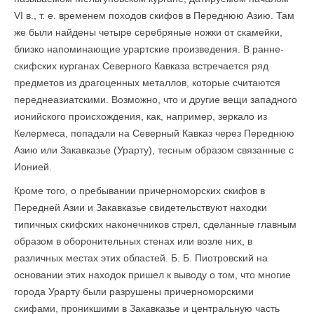
VI в., т. е. временем походов скифов в Переднюю Азию. Там
же были найдены четыре серебряные ножки от скамейки,
близко напоминающие урартские произведения. В ранне-
скифских курганах Северного Кавказа встречается ряд
предметов из драгоценных металлов, которые считаются
переднеазиатскими. Возможно, что и другие вещи западного
ионийского происхождения, как, например, зеркало из
Келермеса, попадали на Северный Кавказ через Переднюю
Азию или Закавказье (Урарту), тесным образом связанные с
Ионией.
Кроме того, о пребывании причерноморских скифов в
Передней Азии и Закавказье свидетельствуют находки
типичных скифских наконечников стрел, сделанные главным
образом в оборонительных стенах или возле них, в
различных местах этих областей. Б. Б. Пиотровский на
основании этих находок пришел к выводу о том, что многие
города Урарту были разрушены причерноморскими
скифами, проникшими в Закавказье и центральную часть