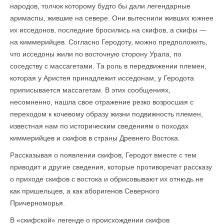
народов, толчок которому будто бы дали легендарные
аримаспы, жившие на севере. Они вытеснили живших южнее
их исседонов, последние бросились на скифов, а скифы —
на киммерийцев. Согласно Геродоту, можно предположить,
что исседоны жили по восточную сторону Урала, по
соседству с массагетами. Та роль в передвижении племен,
которая у Аристея принадлежит исседонам, у Геродота
приписывается массагетам. В этих сообщениях,
несомненно, нашла свое отражение резко возросшая с
переходом к кочевому образу жизни подвижность племен,
известная нам по историческим сведениям о походах
киммерийцев и скифов в страны Древнего Востока.
Рассказывая о появлении скифов, Геродот вместе с тем
приводит и другие сведения, которые противоречат рассказу
о приходе скифов с востока и обрисовывают их отнюдь не
как пришельцев, а как аборигенов Северного
Причерноморья.
В «скифской» легенде о происхождении скифов