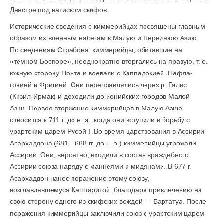
Днестре под натиском скифов.
Исторические сведения о киммерийцах посвящены главным
образом их военным набегам в Малую и Переднюю Азию.
По сведениям Страбона, киммерийцы, обитавшие на
«темном Боспоре», неоднократно вторгались на правую, т. е.
южную сторону Понта и воевали с Каппадокией, Пафла-
гонией и Фригией. Они переправлялись через р. Галис
(Кизил-Ирмак) и доходили до ионийских городов Малой
Азии. Первое вторжение киммерийцев в Малую Азию
относится к 711 г. до н. э., когда они вступили в борьбу с
урартским царем Русой I. Во время царствования в Ассирии
Асархаддона (681—668 гг. до н. э.) киммерийцы угрожали
Ассирии. Они, вероятно, входили в состав враждебного
Ассирии союза наряду с маннеями и мидянами. В 677 г.
Асархаддон нанес поражение этому союзу,
возглавлявшемуся Каштаритой, благодаря привлечению на
свою сторону одного из скифских вождей — Бартатуа. После
поражения киммерийцы заключили союз с урартским царем