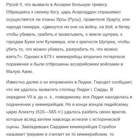
Русой II, что вызвало в Ассирии большую тревогу.
Обращаясь к своему богу, царь Асархаддон спрашивал:
осуществятся ли планы Урсы (Русы), правителя Урарту, или
народа гимирра, «двинутся ли они на войну, на бой, в битву,
чтобы убивать, грабить и захватывать, к земле шуприа, к
городам Буми или Куламера, или к крепости Шуприа, чтобы
убить то, что можно убивать, разграбить то, что можно
взять?». Однако в 673 г. киммерийцы вторично потерпели
поражение и были отброшены ассирийскими войсками в
Малую Азию.
Известно далее о их вторжениях в Лидию. Геродот сообщает,
что им удалось захватить столицу Лидии г. Сарды. В
середине VII в. до н. э., повидимому, вся Лидия находилась в
подчинении у киммерийцев. Но в конце концов лидийскому
царю Алиатту (615—565 гг.) удалось разбить своих врагов,
которые вслед зачтем навсегда исчезли с исторической
сцены. Завладевших Сардами киммерийцев Страбон
называет трерами и считает их то киммерийским, то