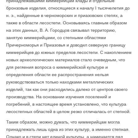
принадлежавшими киммерийцам клады и отдельные
бронзовые изделия, относящиеся к началу I тысячелетия до
н. э., найденные в черноморских и приазовских степях, а
также в области лесостепи. Основываясь главным образом
на этих данных, В. А. Городцов связывал территорию,
занятую киммерийцами, со степными областями
Причерноморья и Приазовья и доводил северную границу
киммерийцев до южных пределов лесостепи. С накоплением
новых археологических материалов стало очевидным, что
для регяения вопроса о киммерийской культуре и
определения области ее распространения нельзя
руководствоваться только находками металлических
изделий, так как они расходились далеко от центров своего
производства. На основании изучения поселений и
погребений, в настоящее время установлено, что культура
лесостепных областей в целом резко отличалась от степной.
Таким образом, можно думать, что киммерийцам могла
принадлежать лишь одна из этих культур, а именно степная.
Однако и в степи нет единой культуры, а намечается ряд