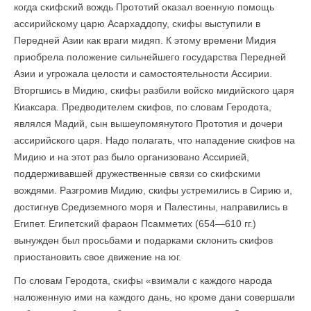
когда скифский вождь Прототий оказал военную помощь
ассирийскому царю Асархаддопу, скифы выступили в
Передней Азии как враги мидяп. К этому времени Мидия
приобрела положение сильнейшего государства Передней
Азии и угрожала целости и самостоятельности Ассирии.
Вторгшись в Мидию, скифы разбили войско мидийского царя
Киаксара. Предводителем скифов, по словам Геродота,
являлся Мадий, сын вышеупомянутого Прототия и дочери
ассирийского царя. Надо полагать, что нападение скифов на
Мидию и на этот раз было организовано Ассирией,
поддерживавшей дружественные связи со скифскими
вождями. Разгромив Мидию, скифы устремились в Сирию и,
достигнув Средиземного моря и Палестины, направились в
Египет. Египетский фараон Псамметих (654—610 гг.)
вынужден был просьбами и подарками склонить скифов
приостановить свое движение на юг.
По словам Геродота, скифы «взимали с каждого народа
наложенную ими на каждого дань, но кроме дани совершали