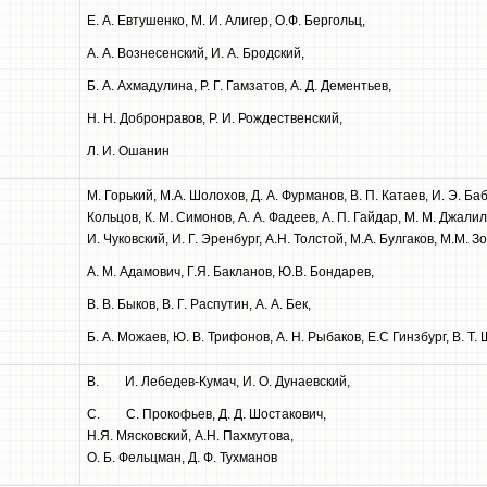
Е. А. Евтушенко, М. И. Алигер, О.Ф. Бергольц,
А. А. Вознесенский, И. А. Бродский,
Б. А. Ахмадулина, Р. Г. Гамзатов, А. Д. Дементьев,
Н. Н. Добронравов, Р. И. Рождественский,
Л. И. Ошанин
М. Горький, М.А. Шолохов, Д. А. Фурманов, В. П. Катаев, И. Э. Ба
Кольцов, К. М. Симонов, А. А. Фадеев, А. П. Гайдар, М. М. Джалиль
И. Чуковский, И. Г. Эренбург, А.Н. Толстой, М.А. Булгаков, М.М. 
A. M. Адамович, Г.Я. Бакланов, Ю.В. Бондарев,
B. В. Быков, В. Г. Распутин, А. А. Бек,
Б. А. Можаев, Ю. В. Трифонов, А. Н. Рыбаков, Е.С Гинзбург, В. Т.
B. И. Лебедев-Кумач, И. О. Дунаевский,
C. С. Прокофьев, Д. Д. Шостакович,
Н.Я. Мясковский, А.Н. Пахмутова,
О. Б. Фельцман, Д. Ф. Тухманов