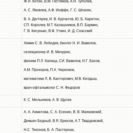
Ж.Я. Котин, В.М. Петляков, А.Н. Туполев,
A. С. Яковлев, А.Ф. Иоффе, Г. С. Шпагин,
B. А. Дегтярев, И. В. Курчатов, Ю. Б. Харитон,
СП. Королев, М.Т. Калашников, В.П. Бармин,
Г. В. Кисунько, В.Ф. Уткин, И. Д. Спасский
Химик С. В. Лебедев, биолог Н. И. Вавилов,
селекционер И. В. Мичурин,
физики П.Л. Капица, СИ. Вавилов, Н.Г. Басов,
A.M. Прохоров, П.А. Черенков,
математики Л. В. Канторович, М.В. Келдыш,
врач-офтальмолог С. Н. Федоров
К. С. Мельников, А. В. Щусев
А. А. Ахматова, С. А. Есенин, В. В. Маяковский,
Демьян Бедный, В.Я. Брюсов, А.Т. Твардовский,
Н.С. Тихонов, Б. А. Пастернак,