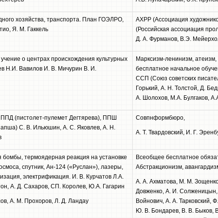
ного хозяйства, транспорта. План ГОЭЛРО,
АХРР (Ассоциация художник
ио, Я. М. Гаккель
(Российская ассоциация прол
Д. А. Фурманов, В.Э. Мейерх
, учение о центрах происхождения культурных
Марксизм-ленинизм, атеизм,
в Н.И. Вавилов И. В. Мичурин В. И.
бесплатное начальное обучен
ССП (Союз советских писател
Горький, А. Н. Толстой, Д. Бед
А. Шолохов, М.А. Булгаков, А
, ППД (пистолет-пулемет Дегтярева), ППШ
Совпнформбюро,
пша) С. В. Ильюшин, А. С. Яковлев, А. Н.
А. Т. Твардовский, И. Г. Эренб
в
 бомбы, термоядерная реакция на установке
Всеобщее бесплатное обяза
осмоса, спутник, Ан-124 («Руслан»), лазеры,
Абстракционизм, авангардиз
зация, электрификация. И. В. Курчатов Л.А.
А. А. Ахматова, М. М. Зощенко
н, А. Д. Сахаров, СП. Королев, Ю.А. Гагарин
Довженко, А. И. Солженицын, А
сов, А. М. Прохоров, Л. Д. Ландау
Войнович, А. А. Тарковский, Ф
Ю. В. Бондарев, В. В. Быков, В