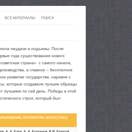
ВСЕ МАТЕРИАЛЫ
ПОИСК
 В 20-30 ГОДЫ ХХ ВЕКА
ЛИТЕРАТУРА
 ДО ВТОРОЙ МИРОВОЙ
ЕВРОПА
рпела неудачи и подъемы. После
НЫ
КАРТЫ
ервые года существования нового
«советская страна» с самого начала,
роизводства, а главное – бесплатное
кое развитие государства, наравне с
ы, которые создавали лучшие образцы
ют лучшими по сей день. Победы в этой
стического строя, который был
БРАЗОВАНИЕ, ЛИТЕРАТУРА, ИСКУССТВО)
я, А. А. Блок, А. А. Богданов, В.Я. Брюсов