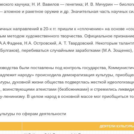
ского кау­чука; Н. И. Вавилов — генетика; И. В. Мичурин — биологи
 — атомное и ракетное оружие и др. Значительная часть научных с
личных направлений в 20-х гг. пришли к «сплочению» на основе «со
ьным методом художественного творчества. Официальное признание 
А.А.Фадеев, Н.А. Островский, А. Т. Твардовский. Некоторым тала
. Булгаков), перебиваться случайными заработками (М.А. Зощенко),
изводства были поставлены под контроль государства, Коммунисти
надлежит народу» происходила демократизация культуры, приобще
льтуры, духовной жизни общества подверглась жесткой идеологиза
 воинствующими атеистами (безбожниками) и стремились ликвидир
-ленинизму. В целом народ в основной массе мог приобщиться тол
культуры по сферам деятельности
ДЕЯТЕЛИ КУЛЬТУР