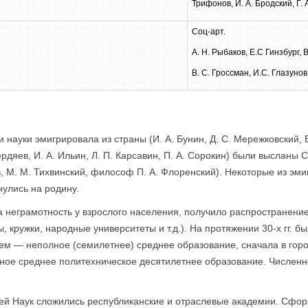
Трифонов, И. А. Бродский, Г. 
Соц-арт.
A. Н. Рыбаков, Е.С Гинзбург, 
B. C. Гроссман, И.С. Глазуно
 и науки эмигрировала из страны (И. А. Бунин, Д. С. Мережковский, 
ердяев, И. А. Ильин, Л. П. Карсавин, П. А. Сорокин) были высланы 
, М. М. Тихвинский, философ П. А. Флоренский). Некоторые из эмиг­
нулись на родину.
на неграмотность у взрослого населения, получило распространени
ы, кружки, народные университеты и т.д.). На протяжении 30-х гг.
ем — неполное (семилетнее) среднее образование, сначала в город
ьное среднее политехническое десятилетнее образование. Численно
й Наук сложились рес­публиканские и отраслевые академии. Сфор