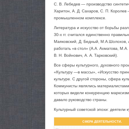
С. В. Лебедев — производство синтетиче
Харитон, А. Д. Сахаров, С. П. Королев
промышленном комплексе.
Литература и искусство от борьбы раз
30-х гг. считался единственно правил
Маяковский, Д. Бедный, М.А.Шолохов, 
работать «в стол» (А.А. Ахматова, М.А
В. Н. Войнович, А. А. Тарковский).
Все сферы культурного, духовного про
«Культуру —в массы», «Искусство при
культуре. С другой стороны, сфера ку
Коммунисты являлись материалистами,
которых видели конкуренцию марксизму
давало руководство страны.
Культурный советской эпохи: деятели 
СФЕРА ДЕЯТЕЛЬНОСТИ.