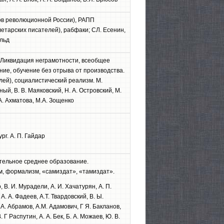
ов революционной России), РАПП
етарских писателей), рабфаки; СЛ. Есенин,
ольд
 Ликвидация неграмотности, всеобщее
ие, обучение без отрыва от производства.
ей), социалистический реализм. М.
ный, В. В. Мая­ковский, Н. А. Островский, М.
.А. Ахматова, М.А. Зощенко
ург. А. П. Гайдар
тельное среднее образование.
м, формализм, «самиздат», «тамиздат».
, В. И. Мурадели, А. И. Хачатурян, А. П.
. А. Фадеев, А.Т. Твардовский, В. Ы.
.А. Абрамов, A.M. Адамович, Г Я. Бакланов,
. Г Распутин, А. А. Бек, Б. А. Можаев, Ю. В.