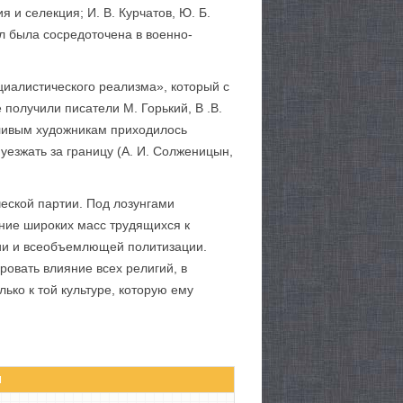
я и селекция; И. В. Курчатов, Ю. Б.
ил была сосредоточена в военно-
циалистического реализма», который с
получили писатели М. Горький, В .В.
нтливым художникам приходилось
 уезжать за границу (А. И. Солженицын,
ческой партии. Под лозунгами
ние широких масс трудящихся к
ции и всеобъемлющей поли­тизации.
овать влияние всех религий, в
ько к той культуре, которую ему
Ы