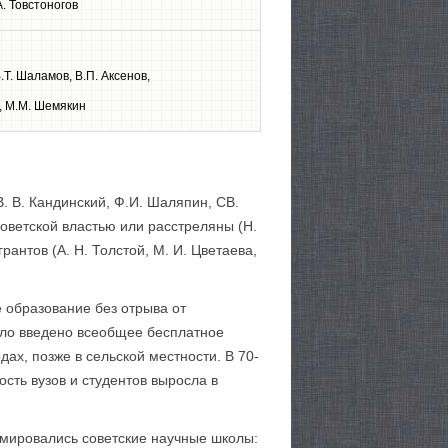
А. Товстоногов
В.Т. Шаламов, В.П. Аксенов,
в, М.М. Шемякин
В. В. Кандинский, Ф.И. Шаляпин, СВ.
Советской властью или расстреляны (Н.
рантов (А. Н. Толстой, М. И. Цветаева,
е образование без отрыва от
 было введено всеобщее бесплатное
ах, позже в сельской местности. В 70-
сть вузов и студентов выросла в
мировались советские научные школы: