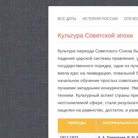
ВСЕ ДАТЫ
ИСТОРИЯ РОССИИ
ОТЕЧЕ
Культура Советской эпохи
Культура периода Советского Союза бы
падения царской системы правления, у
государственного порядка, одни из луч
взяла курс на ликвидацию, повальной 
начальное обучение простых советских 
лучшими западными конкурентами. Ув
техники. Культурный аспект страны пр
неотъемлемой сфере, стали результат
нацелен на равенство, достаток, и раз
ПЕРИОДЫ
МАТЕРИАЛЬНАЯ КУЛ
1917-1922
К. А. Тимирязев, В. М.