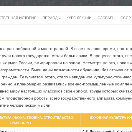
Перейти
к
СТВЕННАЯ ИСТОРИЯ
ПЕРИОДЫ
КУРС ЛЕКЦИЙ
СЛОВАРЬ
СССР
содержимому
СССР
СССР
ла разнообразной и многогранной. В свое нелегкое время, она те
ВОЙ
 руля нового государства, стали большевики. В процессе этого, вп
ших умов России, эмигрировали на запад. Несмотря на это, новая 
безграмотности. Были даны возможности обучению, без отрыва от п
граждан. Результатом этого, стало невиданное культурно-техничес
еренно и планомерно развивались военно-промышленные комплекс
ивнес миру настоящих классиков своей эпохи, труды которых счита
ом плодотворной роботы всего государственного аппарата коммуни
витие человеческой мысли.
ЬТУРА (НАУКА, ТЕХНИКА, СТРОИТЕЛЬСТВО,
ДУХОВНАЯ КУЛЬТУРА (О
ТРАНСПОРТ)
 Бехтерев
А.В. Луначарский, U.K. Крупска