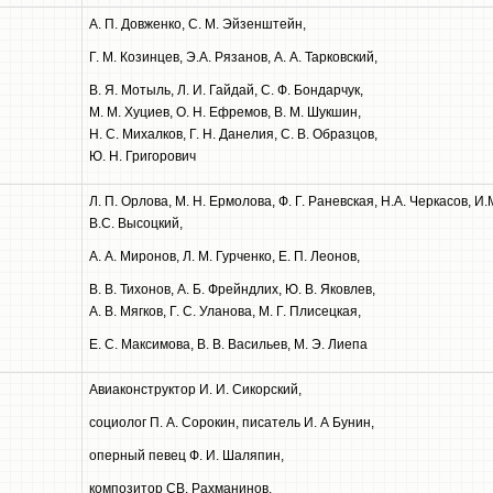
A. П. Довженко, С. М. Эйзенштейн,
Г. М. Козинцев, Э.А. Рязанов, А. А. Тарковский,
B. Я. Мотыль, Л. И. Гайдай, С. Ф. Бондарчук,
М. М. Хуциев, О. Н. Ефремов, В. М. Шукшин,
Н. С. Михалков, Г. Н. Данелия, С. В. Образцов,
Ю. Н. Григорович
Л. П. Орлова, М. Н. Ермолова, Ф. Г. Раневская, Н.А. Черкасов, И
B.C. Высоцкий,
A. А. Миронов, Л. М. Гурченко, Е. П. Леонов,
B. В. Тихонов, А. Б. Фрейндлих, Ю. В. Яковлев,
А. В. Мягков, Г. С. Уланова, М. Г. Плисецкая,
Е. С. Максимова, В. В. Васильев, М. Э. Лиепа
Авиаконструктор И. И. Сикорский,
социолог П. А. Сорокин, писатель И. А Бунин,
оперный певец Ф. И. Шаляпин,
композитор СВ. Рахманинов,