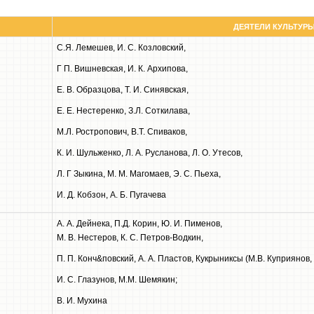
ДЕЯТЕЛИ КУЛЬТУР
С.Я. Лемешев, И. С. Козловский,
Г П. Вишневская, И. К. Архипова,
Е. В. Образцова, Т. И. Синявская,
Е. Е. Нестеренко, З.Л. Соткилава,
М.Л. Ростропович, В.Т. Спиваков,
К. И. Шульженко, Л. А. Русланова, Л. О. Утесов,
Л. Г Зыкина, М. М. Магомаев, Э. С. Пьеха,
И. Д. Кобзон, А. Б. Пугачева
A. А. Дейнека, П.Д. Корин, Ю. И. Пименов,
М. В. Нестеров, К. С. Петров-Водкин,
П. П. Конч&повский, А. А. Пластов, Кукрыниксы (М.В. Куприянов, 
И. С. Глазунов, М.М. Шемякин;
B. И. Мухина