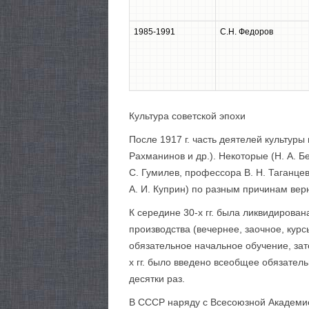
1985-1991
С.Н. Федоров
Культура советской эпохи
После 1917 г. часть деятелей культуры
Рахманинов и др.). Некоторые (Н. А. Б
С. Гумилев, профессора В. Н. Таганцев
А. И. Куприн) по разным причинам вер
К середине 30-х гг. была ликвидирова
производства (вечернее, заочное, курс
обязательное начальное обучение, зат
х гг. было введено всеобщее обязател
десятки раз.
В СССР наряду с Всесоюзной Академие