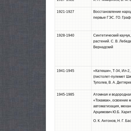
1921-1927
Восстановление народ
первые ГЭС. ГО. Графт
1928-1940
Синтетический каучук
растений. С. В. Лебеде
Вернадский
1941-1945
«Катюши», Т-34, Ил-2
(пистолет-пулемет Шиа
Туполев, В. А. Дегтяре
1945-1985
Атомная и водородная
«Токамак», освоение к
автоматизация, механи
Арцимович Ю.Б. Харито
О. К. Антонов, Н. Г. Ба