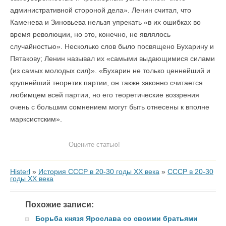
административной стороной дела». Ленин считал, что
Каменева и Зиновьева нельзя упрекать «в их ошибках во
время революции, но это, конечно, не являлось
случайностью». Несколько слов было посвящено Бухарину и
Пятакову; Ленин называл их «самыми выдающимися силами
(из самых молодых сил)». «Бухарин не только ценнейший и
крупнейший теоретик партии, он также законно считается
любимцем всей партии, но его теоретические воззрения
очень с большим сомнением могут быть отнесены к вполне
марксистским».
Оцените статью!
Histerl
»
История СССР в 20-30 годы ХХ века
»
СССР в 20-30
годы ХХ века
Похожие записи:
Борьба князя Ярослава со своими братьями