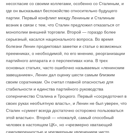
несогласие со своими коллегами, особенно со Сталиным, и
где он высказывал беспокойство относительно будущего
партии. Первый конфликт между Лениным и Сталиным
возник в связи с тем, что Сталин предложил отказаться от
монополии внешней торговли. Второй — гораздо более
серьезный, касался национального вопроса. Во время
болезни Ленин продиктовал заметки и статьи о возможных
преемниках, о необходимой, по его мнению, реорганизации
партийного аппарата и о перспективах нэпа. В трех
основных статьях, часто ошибочно называемых «ленинским
завещанием», Ленин дал оценку шести самым близким
своим соратникам. Он считал главной опасностью для
стабильности и единства партийного руководства
соперничество Сталина и Троцкого. Первый «сосредоточил в
своих руках необъятную власть», и Ленин не был уверен, что
Сталин «сумеет всегда достаточно осторожно пользоваться
этой властью». Второй — «пожалуй, самый способный
человек в настоящем ЦК», но «чрезмерно хватающий
самоуверенностью и чрезмерным увлечением чисто