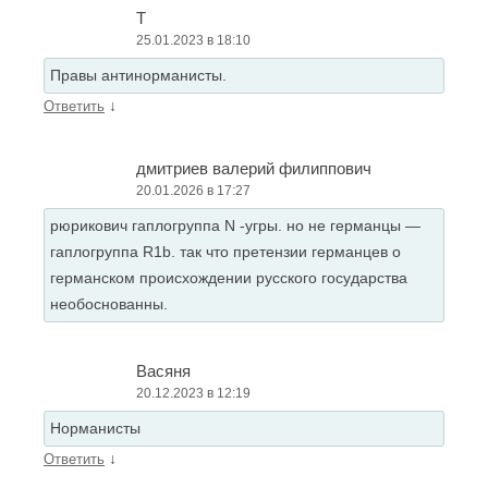
Т
25.01.2023 в 18:10
Правы антинорманисты.
↓
Ответить
дмитриев валерий филиппович
20.01.2026 в 17:27
рюрикович гаплогруппа N -угры. но не германцы —
гаплогруппа R1b. так что претензии германцев о
германском происхождении русского государства
необоснованны.
Васяня
20.12.2023 в 12:19
Норманисты
↓
Ответить