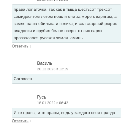
права лопаточка, так как в тыща шестьсот трехсот
семидесятом летом пошли они за море к варягам, а
замля наша обильна и велика, и сел старший рюрик
владович и срубил белое озеро. от сих варяк
прозвалаася русская земля. аминь .
↓
Ответить
Василь
20.12.2023 в 12:19
Согласен
Гусь
18.01.2022 в 06:43
И те правы, и те правы, ведь у каждого своя правда.
↓
Ответить