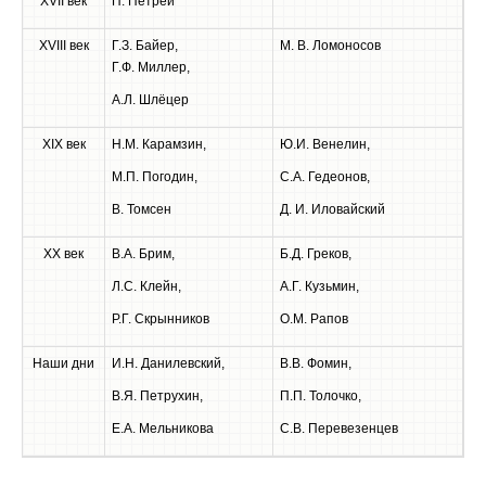
XVII век
П. Петрей
XVIII век
Г.З. Байер,
М. В. Ломоносов
Г.Ф. Миллер,
А.Л. Шлёцер
XIX век
Н.М. Карамзин,
Ю.И. Венелин,
М.П. Погодин,
С.А. Гедеонов,
В. Томсен
Д. И. Иловайский
XX век
В.А. Брим,
Б.Д. Греков,
Л.С. Клейн,
А.Г. Кузьмин,
Р.Г. Скрынников
О.М. Рапов
Наши дни
И.Н. Данилевский,
В.В. Фомин,
В.Я. Петрухин,
П.П. Толочко,
Е.А. Мельникова
С.В. Перевезенцев