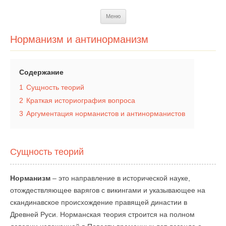
Перейти
Меню
к
содержимому
Норманизм и антинорманизм
Содержание
1
Сущность теорий
2
Краткая историография вопроса
3
Аргументация норманистов и антинорманистов
Сущность теорий
Норманизм
– это направление в исторической науке,
отождествляющее варягов с викингами и указывающее на
скандинавское происхождение правящей династии в
Древней Руси. Норманская теория строится на полном