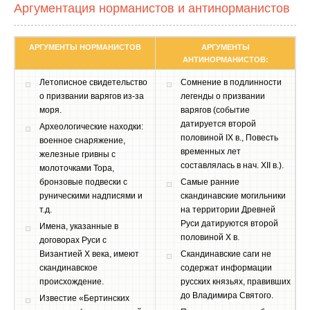
Аргументация норманистов и антинорманистов
АРГУМЕНТЫ НОРМАНИСТОВ
АРГУМЕНТЫ
АНТИНОРМАНИСТОВ:
Летописное свидетельство
Сомнение в подлинности
о призвании варягов из-за
легенды о призвании
моря.
варягов (событие
датируется второй
Археологические находки:
половиной IX в., Повесть
военное снаряжение,
временных лет
железные гривны с
составлялась в нач. XII в.).
молоточками Тора,
бронзовые подвески с
Самые ранние
руническими надписями и
скандинавские могильники
т.д.
на территории Древней
Руси датируются второй
Имена, указанные в
половиной X в.
договорах Руси с
Византией X века, имеют
Скандинавские саги не
скандинавское
содержат информации
происхождение.
русских князьях, правивших
до Владимира Святого.
Известие «Бертинских