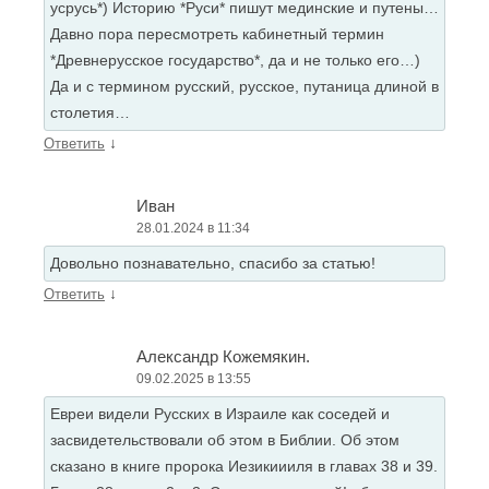
усрусь*) Историю *Руси* пишут мединские и путены…
Давно пора пересмотреть кабинетный термин
*Древнерусское государство*, да и не только его…)
Да и с термином русский, русское, путаница длиной в
столетия…
↓
Ответить
Иван
28.01.2024 в 11:34
Довольно познавательно, спасибо за статью!
↓
Ответить
Александр Кожемякин.
09.02.2025 в 13:55
Евреи видели Русских в Израиле как соседей и
засвидетельствовали об этом в Библии. Об этом
сказано в книге пророка Иезикиииля в главах 38 и 39.