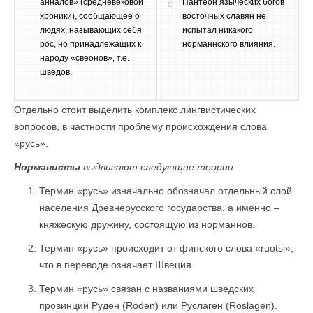
анналов» (средневековой
Пантеон языческих богов
хроники), сообщающее о
восточных славян не
людях, называющих себя
испытал никакого
рос, но принадлежащих к
норманнского влияния.
народу «свеонов», т.е.
шведов.
Отдельно стоит выделить комплекс лингвистических
вопросов, в частности проблему происхождения слова
«русь».
Норманисты
выдвигают следующие теории:
Термин «русь» изначально обозначал отдельный слой
населения Древнерусского государства, а именно –
княжескую дружину, состоящую из норманнов.
Термин «русь» происходит от финского слова «ruotsi»,
что в переводе означает Швеция.
Термин «русь» связан с названиями шведских
провинций Руден (Roden) или Руслаген (Roslagen).