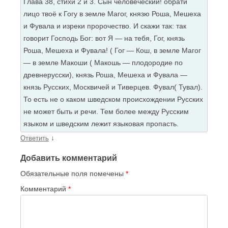
Глава 38, стихи 2 и 3. Сын человеческий! обрати
лицо твоё к Гогу в земле Магог, князю Роша, Мешеха
и Фувала и изреки пророчество. И скажи так: так
говорит Господь Бог: вот Я — на тебя, Гог, князь
Роша, Мешеха и Фувала! ( Гог — Кош, в земле Магог
— в земле Макоши ( Макошь — плодородие по
древнерусски), князь Роша, Мешеха и Фувала —
князь Русских, Москвичей и Тиверцев. Фувал( Тувал).
То есть не о каком шведском происхождении Русских
не может быть и речи. Тем более между Русским
языком и шведским лежит языковая пропасть.
↓
Ответить
Добавить комментарий
Обязательные поля помечены
*
Комментарий
*