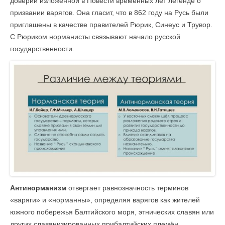
доверии изложенной в Повести временных лет легенде о
призвании варягов. Она гласит, что в 862 году на Русь были
приглашены в качестве правителей Рюрик, Синеус и Трувор.
С Рюриком норманисты связывают начало русской
государственности.
Антинорманизм
отвергает равнозначность терминов
«варяги» и «норманны», определяя варягов как жителей
южного побережья Балтийского моря, этнических славян или
других славянизированных прибалтийских племён.