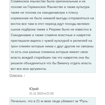
Славянское язычество была оригинальным и не
похоже на Германское Язычество а также культура
также не похожа на скандинавскую к плюсу
норманнам не было никакой выгоды отправляться на
восток все таки в этот период идут походы великих
сынов лодброка также о Рюрике было не известно в
Скандинавии а также славяне властные и наврятли
приглашали варяга с чужой культурой и религией на
трон племён которые никак с друг другом не связаны
то есть они разные племена которые имеют свою
власть вождей старейшин так что наврятли они бы
решили объединиться что бы Викингу отдать власть
вот все мои аргументы
↓
Ответить
Юрий
21.11.2023 в 21:50
Печально, что в 21-м веке люди убивают за *Русь-