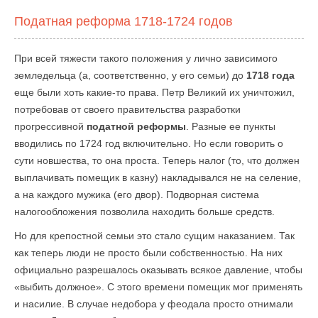
Податная реформа 1718-1724 годов
При всей тяжести такого положения у лично зависимого
земледельца (а, соответственно, у его семьи) до
1718 года
еще были хоть какие-то права. Петр Великий их уничтожил,
потребовав от своего правительства разработки
прогрессивной
податной реформы
. Разные ее пункты
вводились по 1724 год включительно. Но если говорить о
сути новшества, то она проста. Теперь налог (то, что должен
выплачивать помещик в казну) накладывался не на селение,
а на каждого мужика (его двор). Подворная система
налогообложения позволила находить больше средств.
Но для крепостной семьи это стало сущим наказанием. Так
как теперь люди не просто были собственностью. На них
официально разрешалось оказывать всякое давление, чтобы
«выбить должное». С этого времени помещик мог применять
и насилие. В случае недобора у феодала просто отнимали