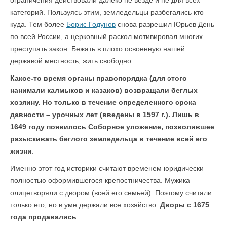
ограничения действовали далеко не везде и не для всех
категорий. Пользуясь этим, земледельцы разбегались кто
куда. Тем более
Борис Годунов
снова разрешил Юрьев День
по всей России, а церковный раскол мотивировал многих
преступать закон. Бежать в плохо освоенную нашей
державой местность, жить свободно.
Какое-то время органы правопорядка (для этого
нанимали калмыков и казаков) возвращали беглых
хозяину. Но только в течение определенного срока
давности – урочных лет (введены в 1597 г.). Лишь в
1649 году появилось Соборное уложение, позволившее
разыскивать беглого земледельца в течение всей его
жизни
.
Именно этот год историки считают временем юридически
полностью оформившегося крепостничества. Мужика
олицетворяли с двором (всей его семьей). Поэтому считали
только его, но в уме держали все хозяйство.
Дворы с 1675
года продавались
.