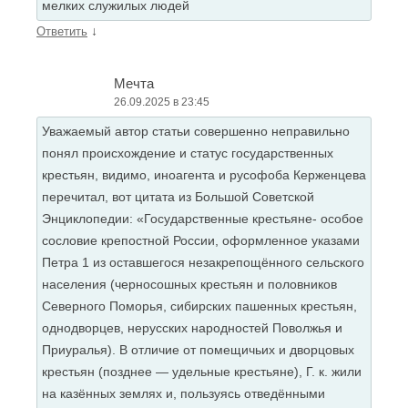
мелких служилых людей
↓
Ответить
Мечта
26.09.2025 в 23:45
Уважаемый автор статьи совершенно неправильно
понял происхождение и статус государственных
крестьян, видимо, иноагента и русофоба Керженцева
перечитал, вот цитата из Большой Советской
Энциклопедии: «Государственные крестьяне- особое
сословие крепостной России, оформленное указами
Петра 1 из оставшегося незакрепощённого сельского
населения (черносошных крестьян и половников
Северного Поморья, сибирских пашенных крестьян,
однодворцев, нерусских народностей Поволжья и
Приуралья). В отличие от помещичьих и дворцовых
крестьян (позднее — удельные крестьяне), Г. к. жили
на казённых землях и, пользуясь отведёнными