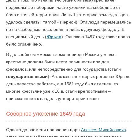
Дело в том, что изначально (еще с XI века) крестьяне,
недовольные поборами, часто уходили на свободные от
бояр и князей территории. Лишь 1 категорию земледельцев
удалось сделать «тяглой» (черной). Эти люди перемещались
не на свободные поселения, а лишь к другому феодалу. В
специальный день (
Юрьев
). Однако в 1497 году такое право
было ограничено.
В дальнейшем «московском» периоде России уже все
крестьяне должны были нести повинности или для
феодалов, или непосредственно для государства (стали
государственными
). А так как в некоторых регионах Юрьев
день перестал работать, а в 1581 году был отменен, то
многие крестьяне уже к 16 в. стали
крепостными
–
привязанными к владельцу территории лично.
Соборное уложение 1649 года
Однако до времени правления царя
Алексея Михайловича