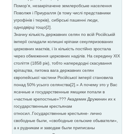
Помор’я, незакріпачене землеробське населення
Поволжя і Приуралля (в тому числі представники
угрофінів і тюрків), сибірські пашенні люди,
однодвірці тощо[2].
Значну кількість державних селян по всій Російській
імперії складали колишні кріпаки секуляризованих
церковних маєтків, і їх кількість постійно зростала
через обмеження церковних наділів. На середину XIX
століття (1858 рік), тобто напередодні скасування
кріпацтва, питома вага державних селян
європейської частини Російської імперії становила
понад 50% усього селянства[2].» А почему это у Вас
ясачные и государственные ямщики попали в
«частные крепостные»??? Академик Дружинин их к
государственным крестьянам
относил..Государственные крестьяне- лично
свободные были, «свободные сельские обыватели»,
а к рудникам и заводам были приписаны