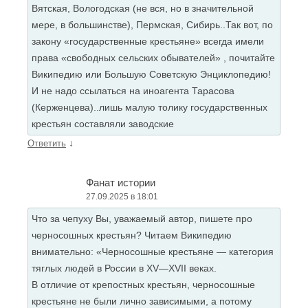
Вятская, Вологодская (не вся, но в значительной
мере, в большинстве), Пермская, Сибирь..Так вот, по
закону «государственные крестьяне» всегда имели
права «свободных сельских обывателей» , почитайте
Википедию или Большую Советскую Энциклопедию!
И не надо ссылаться на иноагента Тарасова
(Керженцева)..лишь малую толику государственных
крестьян составляли заводские
↓
Ответить
Фанат истории
27.09.2025 в 18:01
Что за чепуху Вы, уважаемый автор, пишете про
черносошных крестьян? Читаем Википедию
внимательно: «Черносошные крестьяне — категория
тяглых людей в России в XV—XVII веках.
В отличие от крепостных крестьян, черносошные
крестьяне не были лично зависимыми, а потому