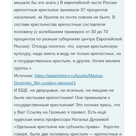
мешало бы это знать.) В европейской части России
крепостные крестьяне занимали 37 процентов
населения, за Уралом их почти совсем не было. В
составе крестьянства крепостные составляли
половину (с колебанием примерно от 30 до 70
процентов по разным губерниям центра Европейской
России). Отсюда понятно, что, изучая крестьянскую
культуру, надо иметь в виду не только крепостных, но
и государственных крестьян, и другие, более мелкие
группы.»
Источник:
https://statehistory.ru/books/Marina-
Gromyko_Mir-russkoy-derevni/1
И ЕЩЕ: ни дворцовые, ни ясачные, ни ямщики не
были частными крепостными! Они примыкали к
государственным крестьянам! Это полная ересь, что
у Вас! Ссылку на Громыко я привел. Есть ещё
чудесная книга профессора Натальи Дунаевой
«Удельные крестьяне как субъекты права» . Коротко
говоря, были две половины крестьян — крепостные и