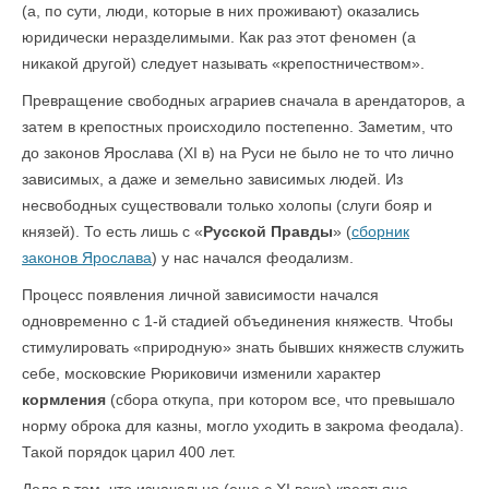
(а, по сути, люди, которые в них проживают) оказались
юридически неразделимыми. Как раз этот феномен (а
никакой другой) следует называть «крепостничеством».
Превращение свободных аграриев сначала в арендаторов, а
затем в крепостных происходило постепенно. Заметим, что
до законов Ярослава (XI в) на Руси не было не то что лично
зависимых, а даже и земельно зависимых людей. Из
несвободных существовали только холопы (слуги бояр и
князей). То есть лишь с «
Русской Правды
» (
сборник
законов Ярослава
) у нас начался феодализм.
Процесс появления личной зависимости начался
одновременно с 1-й стадией объединения княжеств. Чтобы
стимулировать «природную» знать бывших княжеств служить
себе, московские Рюриковичи изменили характер
кормления
(сбора откупа, при котором все, что превышало
норму оброка для казны, могло уходить в закрома феодала).
Такой порядок царил 400 лет.