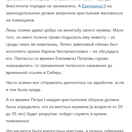
блюстители порядка не занимались. А
Екатерина II
на
законодательном уровне запретила крестьянам жаловаться
на помещиков.
Лишь хозяин давал добро на женитьбу своего мужика. Мало
того, он имел полное право подыскать ему невесту – из
среды таких же невольниц. Лично зависимый обязан был
исполнять приказ барина беспрекословно – не обсуждать
его. Протесты со времен Елизаветы Петровы сурово
наказывались: от применения телесного наказания до
временной ссылки в Сибирь.
Часто хозяин мог отправлять крепостных на заработки, если
в том была нужда.
А со времен Петра I каждая крестьянская община должна
была определить, кто из местных мужиков (в возрасте от 20
до 35 лет) будет рекрутом, пойдет служить в армию
пожизненно.
Что касается быта крепостных крестьян, в разных губерниях