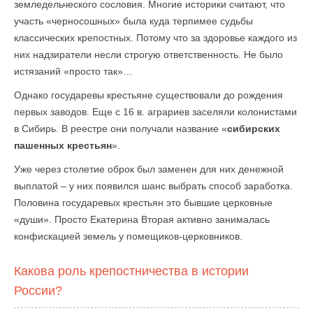
земледельческого сословия. Многие историки считают, что
участь «черносошных» была куда терпимее судьбы
классических крепостных. Потому что за здоровье каждого из
них надзиратели несли строгую ответственность. Не было
истязаний «просто так»…
Однако государевы крестьяне существовали до рождения
первых заводов. Еще с 16 в. аграриев заселяли колонистами
в Сибирь. В реестре они получали название «
сибирских
пашенных крестьян
».
Уже через столетие оброк был заменен для них денежной
выплатой – у них появился шанс выбрать способ заработка.
Половина государевых крестьян это бывшие церковные
«души». Просто Екатерина Вторая активно занималась
конфискацией земель у помещиков-церковников.
Какова роль крепостничества в истории
России?