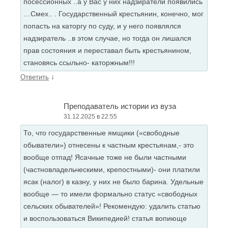
посессионных ..а у Вас у них надзиратели появились
…Смех.. . Государственный крестьянин, конечно, мог
попасть на каторгу по суду, и у него появлялся
надзиратель ..в этом случае, но тогда он лишался
прав состояния и переставал быть крестьянином,
становясь ссыльно- каторжным!!!
↓
Ответить
Преподаватель истории из вуза
31.12.2025 в 22:55
То, что государственные ямщики («свободные
обыватели») отнесены к частным крестьянам,- это
вообще отпад! Ясачные тоже не были частными
(частновладельческими, крепостными)- они платили
ясак (налог) в казну, у них не было барина. Удельные
вообще — то имели формально статус «свободных
сельских обывателей»! Рекомендую: удалить статью
и воспользоваться Википедией! статья вопиюще