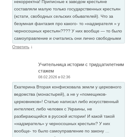
некорректна! Приписные к заводом крестьяне
составляли малую только государственных крестьян
(кстати, свободных сельских обывателей). Что за
безумная фантазия про какого- то «надзирателя » у
черносошных крестьян???? У них вообще — то было
самоуправление и считались они лично свободными
↓
Ответить
Учительница истории с тридцатилетним
стажем
08.02.2026 в 02:36
Екатерина Вторая конфисковала земли у церковного
ведомства (монастырей), а не у «помещиков-
церковников»! Статью написал либо искусственный
интеллект, либо человек с Украины, не
разбирающийся в русской истории! И какой такой
«надзиратель» у черносошных крестьян? У них
вообще- то было самоуправление по закону …