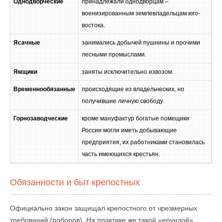
Однодворческие
принадлежали однодворцам –
военизированным землевладельцам юго-
востока.
Ясачные
занимались добычей пушнины и прочими
лесными промыслами.
Ямщики
заняты исключительно извозом.
Временнообязанные
происходящие из владельческих, но
получившие личную свободу.
Горнозаводческие
кроме мануфактур богатые помещики
России могли иметь добывающие
предприятия, их работниками становилась
часть имеющихся крестьян.
Обязанности и быт крепостных
Официально закон защищал крепостного от чрезмерных
требований (поборов). На практике же такой «ерундой»