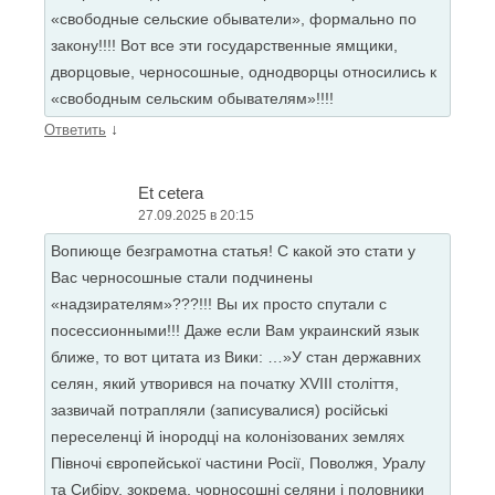
«свободные сельские обыватели», формально по
закону!!!! Вот все эти государственные ямщики,
дворцовые, черносошные, однодворцы относились к
«свободным сельским обывателям»!!!!
↓
Ответить
Et cetera
27.09.2025 в 20:15
Вопиюще безграмотна статья! С какой это стати у
Вас черносошные стали подчинены
«надзирателям»???!!! Вы их просто спутали с
посессионными!!! Даже если Вам украинский язык
ближе, то вот цитата из Вики: …»У стан державних
селян, який утворився на початку XVIII століття,
зазвичай потрапляли (записувалися) російські
переселенці й інородці на колонізованих землях
Півночі європейської частини Росії, Поволжя, Уралу
та Сибіру, зокрема, чорносошні селяни і половники