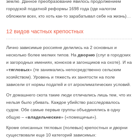
землю. Данное преобразование явилось продолжением
городской податной реформы 1698 года (где налогом
обложили всех, кто хоть как-то зарабатывал себе на жизнь)…
12 видов частных крепостных
Лично зависимые россияне делились на 2 основных и
несколько более мелких типов. На
дворню
(слуг в городских
и загородных имениях, конюхов и загонщиков на охоте). И на
«
тягловых
» (те занимались непосредственно сельским
хозяйством). Уровень и тяжесть их занятости на поле
зависели от нормы податей и от агроклиматических условий.
От домашнего скота такие люди отличались лишь тем, что их
нельзя было убивать. Каждое убийство расследовалось
судом. Обе самые первые группы объединялись в одну
общую – «
владельческие
» («помещичьи»).
Кроме описанных тягловых (полевых) крепостных и дворни
существовали еще 10 категорий зависимых: