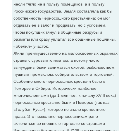
несли тягло не в пользу помещиков, а в пользу
Российского государства. Земля составляла как бы
собственность черносошного крестьянина; он мог
отдавать её в залог и продавать, но с условием,
чтобы покупщик тянул в общинные разрубы и
разметы или сразу уплатил все общинные пошлины,
«обелил» участок.
Жили преимущественно на малоосвоенных окраинах
страны с суровым климатом, а потому часто
вынуждены были заниматься охотой, рыболовством,
пушным промыслом, собирательством и торговлей.
Особенно много черносошных крестьян было в
Поморье и Сибири. Исторически наиболее
многочисленными (до 1 млн чел. к началу XVIII века)
черносошные крестьяне были в Поморье (так наз.
«Голубая Русь»), которое не знало крепостного
права. Это позволило черносошникам рано
включиться во внешнюю торговлю со странами
Запада через Архангельск. В XVIII веке черносошные