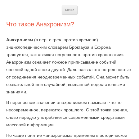
Перейти
Меню
к
содержимому
Что такое Анахронизм?
Анахронизм
(в пер. с греч. против времени)
энциклопедическим словарем Брокгауза и Ефрона
трактуется, как «всякая погрешность против хронологии».
Анахронизм означает ложное приписывание событий,
явлений одной эпохи другой. Даль назвал это погрешностью
от соединения неодновременных событий. Она может быть
сознательной или случайной, вызванной недостаточными
знаниями.
В переносном значении анахронизмом называют что-то
несовременное, пережиток прошлого. С этой точки зрения,
слово нередко употребляется современными средствами
массовой информации.
Но чаще понятие «анахронизм» применим в исторической