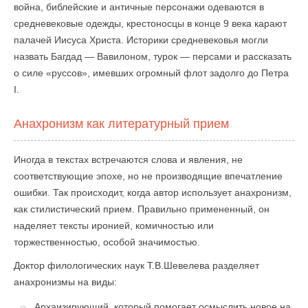
война, библейские и античные персонажи одеваются в
средневековые одежды, крестоносцы в конце 9 века карают
палачей Иисуса Христа. Историки средневековья могли
назвать Багдад — Вавилоном, турок — персами и рассказать
о силе «руссов», имевших огромный флот задолго до Петра
I.
Анахронизм как литературный прием
Иногда в текстах встречаются слова и явления, не
соответствующие эпохе, но не производящие впечатление
ошибки. Так происходит, когда автор использует анахронизм,
как стилистический прием. Правильно примененный, он
наделяет тексты иронией, комичностью или
торжественностью, особой значимостью.
Доктор филологических наук Т.В.Шевелева разделяет
анахронизмы на виды:
Архаизирующий, который помогает осмыслить новое на