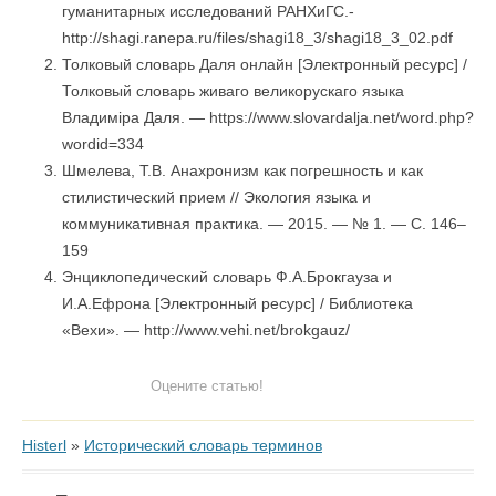
гуманитарных исследований РАНХиГС.-
http://shagi.ranepa.ru/files/shagi18_3/shagi18_3_02.pdf
Толковый словарь Даля онлайн [Электронный ресурс] /
Толковый словарь живаго великорускаго языка
Владимiра Даля. — https://www.slovardalja.net/word.php?
wordid=334
Шмелева, Т.В. Анахронизм как погрешность и как
стилистический прием // Экология языка и
коммуникативная практика. — 2015. — № 1. — С. 146–
159
Энциклопедический словарь Ф.А.Брокгауза и
И.А.Ефрона [Электронный ресурс] / Библиотека
«Вехи». — http://www.vehi.net/brokgauz/
Оцените статью!
Histerl
»
Исторический словарь терминов