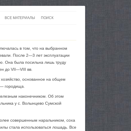
ВСЕ МАТЕРИАЛЫ
ПОИСК
 В 20-30 ГОДЫ ХХ ВЕКА
ЛИТЕРАТУРА
 ДО ВТОРОЙ МИРОВОЙ
ЕВРОПА
лючалась в том, что на выбранном
НЫ
КАРТЫ
севали. После 2—3 лет эксплуатации
ю. Она была посильна лишь труду
 до VII—VIII вв.
 хозяйство, основанное на общем
 — городища.
 железным наконечником. Об этом
ральника у с. Волынцево Сумской
более совершенным наральником, соха
силы стала использоваться лошадь. Все