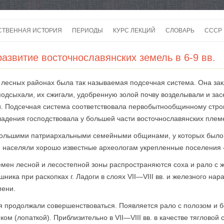
Перейти
к
СТВЕННАЯ ИСТОРИЯ
ПЕРИОДЫ
КУРС ЛЕКЦИЙ
СЛОВАРЬ
СССР
содержимому
СССР
азвитие восточнославянских земель в 6-9 вв.
СССР
есных районах была так называемая подсечная система. Она зак
ВОЙ
 подсыхали, их сжигали, удобренную золой почву возделывали и за
й. Подсечная система соответствовала первобытнообщинному стро
дения господствовала у большей части восточнославянских племен
 большими патриархальными семейными общинами, у которых было
ей населяли хорошо известные археологам укрепленные поселения
племен лесной и лесостепной зоны распространяются соха и рало с
ника при раскопках г. Ладоги в слоях VII—VIII вв. и железного на
мени.
 продолжали совершенствоваться. Появляется рало с полозом и 
 (лопаткой). Приблизительно в VII—VIII вв. в качестве тягловой 