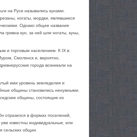
ьги на Руси назывались кунами.
резаны, ногаты, мордки, являвшиеся
лическими. Однако общее название
 гривна кун, за ней шли ногаты, куны,
ым и торговым населением. К IX в.
 Муром, Смоленск и, вероятно,
древнерусские города возникали на
нутый ими уровень земледелия и
ейные общины становились ненужными.
соседские общины, состоящие из
Он отразился в формах поселений,
 уже известны индивидуальные, или
я сельских общин.