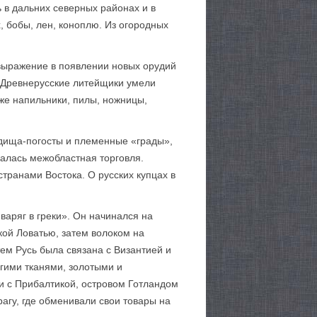
 в дальних северных районах и в
, бобы, лен, коноплю. Из огород­ных
 выражение в появлении новых орудий
. Древнерусские литейщики умели
же напильники, пилы, ножни­цы,
одища-погосты и племенные «грады»,
алась межобластная торговля.
транами Востока. О русских купцах в
варяг в греки». Он начинался на
кой Ловатью, затем волоком на
ем Русь была связана с Византией и
огими тканями, золотыми и
и с Прибалтикой, островом Готландом
агу, где обменивали свои товары на