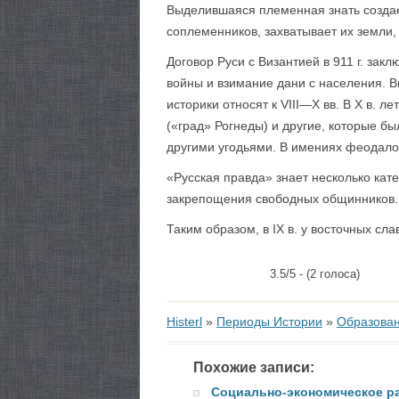
Выделившаяся племенная знать создает
соплеменников, за­хватывает их земли,
Договор Руси с Византией в 911 г. за
войны и взима­ние дани с населения.
историки относят к VIII—X вв. В X в. 
(«град» Рогнеды) и другие, которые б
другими угодья­ми. В имениях феодал
«Русская правда» знает несколько ка
закрепощения сво­бодных общинников.
Таким образом, в IX в. у восточных с
3.5/5 - (2 голоса)
Histerl
»
Периоды Истории
»
Образован
Похожие записи:
Социально-экономическое ра