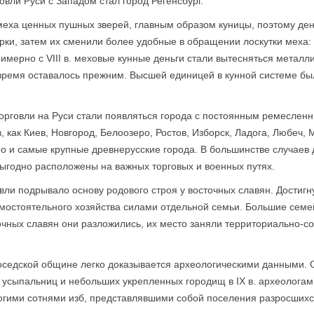
вли Руси с Западом стал город Регенсбург.
меха ценных пушных зверей, главным образом куницы, поэто­му ден
ки, затем их сменили более удобные в обращении лоскутки меха: 
имерно с VIII в. меховые кунные деньги стали вытесняться метал
ремя оставалось прежним. Высшей единицей в кунной системе была
 торговли на Руси стали появляться города с постоянным ремесленн
, как Киев, Новгород, Белоозеро, Ростов, Изборск, Ладога, Любеч,
но и самые крупные древнерусские города. В большинстве случаев 
выгодно расположены на важных торговых и военных путях.
вли подрывало основу родового строя у восточных славян. Достиг
мостоятельного хозяйства силами отдельной семьи. Большие сем
точных славян они разложились, их место заняли территориально-
оседской общине легко доказывается археологическими дан­ными. 
 усыпальниц и небольших укрепленных городищ в IX в. археологам
огими сотнями изб, представлявшими собой поселения разросшихс