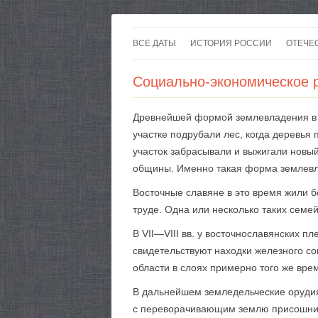
ВСЕ ДАТЫ
ИСТОРИЯ РОССИИ
ОТЕЧЕ
Социально-экономическое р
Древнейшей формой землевладения в л
участке подрубали лес, когда деревья
участок забрасывали и выжигали новы
общины. Именно такая форма землевла
Восточные славяне в это время жили
труде. Одна или несколько таких сем
В VII—VIII вв. у восточнославянских 
свидетельствуют находки железного сош
области в слоях примерно того же вре
В дальнейшем земледельческие орудия
с переворачивающим землю присошником