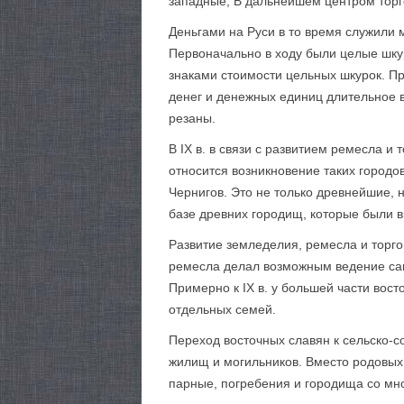
западные, В дальнейшем центром торго
Деньгами на Руси в то время служили 
Первоначально в ходу были целые шкур
знаками стоимости цельных шкурок. Пр
денег и денежных единиц длительное в
резаны.
В IX в. в связи с развитием ремесла и
относится возникновение таких городов
Чернигов. Это не только древнейшие, 
базе древних городищ, которые были 
Развитие земледелия, ремесла и торго
ремесла делал возможным ведение са
Примерно к IX в. у большей части вос
отдельных семей.
Переход восточных славян к сельско-с
жилищ и могильников. Вместо родовых
парные, погребения и городища со мн