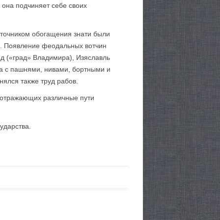
 она подчиняет себе своих
Источником обогащения знати были
и. Появление феодальных вотчин
род («град» Владимира), Изяславль
ла с пашнями, нивами, бортными и
ялся также труд рабов.
, отражающих различные пути
ударства.