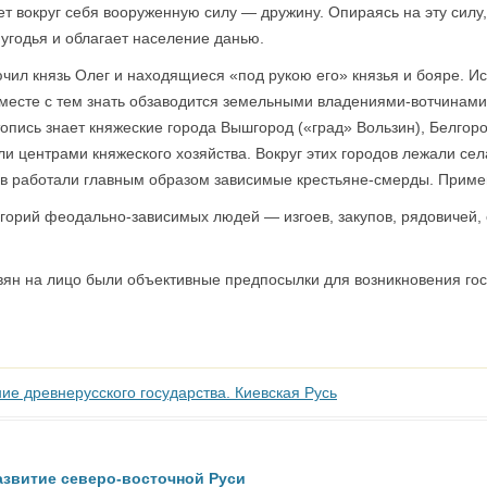
 вокруг себя вооруженную силу — дружину. Опираясь на эту силу,
 угодья и облагает население данью.
ключил князь Олег и находящиеся «под рукою его» князья и бояре. 
 Вместе с тем знать обзаводится земельными владениями-вотчинам
летопись знает княжеские города Вышгород («град» Вользин), Белго
ыли центрами княжеского хозяйства. Вокруг этих городов лежали се
ов работали главным образом зависимые крестьяне-смерды. Примен
тегорий феодально-зависимых людей — изгоев, закупов, рядовичей
лавян на лицо были объективные предпосылки для возникновения гос
ие древнерусского государства. Киевская Русь
звитие северо-восточной Руси