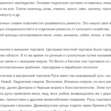
ашенного земледелия. Огневая подсечная система оставалась лишь
на юге. Сеяли пшеницу, рожь, ячмень, просо, овес, гречиху, горох
капусту и др.
точных славян повсеместно развивалось ремесло. Это нашло свое
ых специальностей и в отделении ремесла от сельского хозяйства
ой кузнецы изготавливали мечи, ножи, кинжалы, сабли, копья, а так
ренняя и внешняя торговля. Центрами местной торговли были гор
им области. В то же время по речным и сухопутным путям налажив
е связи и с внешним миром. По Волге и Каспию они торговали со с
огочисленные арабские, персидские и еврейские писатели.
итики и внутренней торговли Руси имел так называемый путь «из 
 Невой, Ладожским озером, Волховом, Ильмень-озером, из него ре
непр, далее Днепром и Черным морем к Константинополю. Этим пут
ь русы привозили меха, мед, воск, рабов, возвращались же с дор
и, пряностями и другими византийскими товарами. Русы торговал
ападными странами. Древнерусские купцы ходили через Краков в Пр