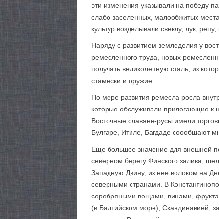
эти изменения указывали на победу п
слабо заселенных, малообжитых местах 
культур возделывали свеклу, лук, репу, 
Наряду с развитием земледелия у вос
ремесленного труда, новых ремесленн
получать великолепную сталь, из котор
стамески и оружие.
По мере развития ремесла росла внут
которые обслуживали прилегающие к н
Восточные славяне-русы имели торговы
Булгаре, Итиле, Багдаде соообщают мн
Еще большее значение для внешней пол
северном берегу Финского залива, шел
Западную Двину, из нее волоком на Д
северными странами. В Константинопол
серебряными вещами, винами, фруктам
(в Балтийском море), Скандинавией, з