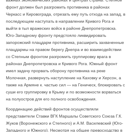
важных экономических районах и центрах страны. Степной
фронт должен был разгромить противника в районах
Черкасс и Кировограда, отрезать ему путь отхода на запад, в
последующем наступать в направлении Кривого Рога и
выйти в тыл вражеских войск в районе Днепропетровска.
Юго-Западному фронту предстояло ликвидировать
запорожский плацдарм противника, расширить захваченные
плацдармы на правом берегу Днепра и во взаимодействии
со Степным фронтом разгромить группировку врага в
районах Днепропетровска и Кривого Рога. Южный фронт
имел задачу прорвать оборону противника на реке
Молочная, развернуть наступление на Каховку и Херсон, а
также на Армяне к. частью сил — на Геническ, блокировать с
суши его группировку в Крыму и по возможности ворваться
на полуостров для его полного освобождения.
Координацию действий фронтов осуществляли
представители Ставки ВГК Маршалы Советского Союза Г.К.
Жуков (Воронежского и Степного) и A.M. Василевский (Юго-
Западного и Южного). Несмотря на общее превосходство в