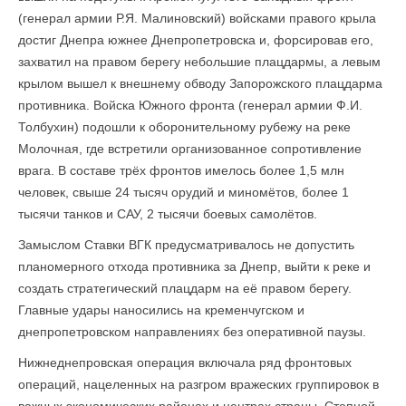
(генерал армии Р.Я. Малиновский) войсками правого крыла
достиг Днепра южнее Днепропетровска и, форсировав его,
захватил на правом берегу небольшие плацдармы, а левым
крылом вышел к внешнему обводу Запорожского плацдарма
противника. Войска Южного фронта (генерал армии Ф.И.
Толбухин) подошли к оборонительному рубежу на реке
Молочная, где встретили организованное сопротивление
врага. В составе трёх фронтов имелось более 1,5 млн
человек, свыше 24 тысяч орудий и миномётов, более 1
тысячи танков и САУ, 2 тысячи боевых самолётов.
Замыслом Ставки ВГК предусматривалось не допустить
планомерного отхода противника за Днепр, выйти к реке и
создать стратегический плацдарм на её правом берегу.
Главные удары наносились на кременчугском и
днепропетровском направлениях без оперативной паузы.
Нижнеднепровская операция включала ряд фронтовых
операций, нацеленных на разгром вражеских группировок в