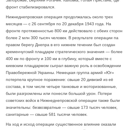
Запорожье, Верхний Рогачик. Каховка, Голая Пристань, где
фронт стабилизировался.
Нижнеднепровская операция продолжалась около трех
месяцев — с 26 сентября по 20 декабря 1943 года. На
фронте протяженностью 800 км действовало с обеих сторон
более 2 млн 300 тысяч человек. В результате операции па
правом берегу Днепра в его нижнем течении был создан
кременчугский плацдарм стратегического значения — более
400 км по фронту и 100 км в глубину, который вместе с
киевским плацдармом сыграл важную роль в освобождении
Правобережной Украины. Немецкая группа армий «Юг»
потерпела крупное поражение: свыше 20 дивизий из её
состава, в том числе четыре танковые и моторизованные,
были разгромлены или понесли большой урон. Потери
советских войск в Нижнеднепровской операции также были
значительны: безвозвратные — свыше 173 тысяч человек,
санитарные — свыше 581 тысячи человек.
На ход и исход операции существенное влияние оказали