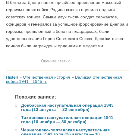
В битве за Днепр нашел ярчайшее проявление массовый
героизм наших войск. Родина высоко оценила подвиги
советских воинов. Свыше двух тысяч солдат, сержантов,
офицеров и генералов за успешное форсирование Днепра и
героизм, проявленный в боях на плацдармах, были
удостоены звания Героя Советского Союза. Десятки тысяч
воинов были награждены орденами и медалями.
Оцените статью!
Histerl
»
Отечественная история
»
Великая отечественная
война 1941 - 1945 гг.
Похожие записи:
Донбасская наступательная операция 1943
года (13 августа — 22 сентября)
Тихвинская наступательная операция 1941
года (10 ноября — 30 декабря)
Черниговско-полтавская наступательная
операция 1943 года (26 августа — 30