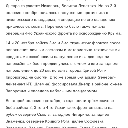
Днепра та участке Никополь, Великая Лепетпха. Но во 2-й
половине ноября началось наступление противника с
никопольского плацдарма, и операцию по его овладению
пришлось отложить. Перенесено было также начало
операции 4-го Украинского фронта по освобождению Крыма.
14 и 20 ноября войска 2-го и 3-го Украинских фронтов после
пополнения личным составом и материально-техническими
средствами возобновили наступление и за две недели
напряжённых боен продвинулись в южном и юго-западном
направлениях до 20 км, но взять города Кривой Рог и
Кировоград не смогли. В то же время 6-я армия (генерал-
лейтенант ИТ. Шлёмин) форсировала Днепр в районе южнее
Запорожья и овладела небольшим плацдармом.
Во второй половине декабря, в ходе почти трёхмесячных
боёв войска 2, 3-го и 4-го Украинских фронтов вышли на
рубеж севернее Смелы, западнее Чигирина, западнее
Знаменки, севернее Кривого Рога, далее Софиевка,