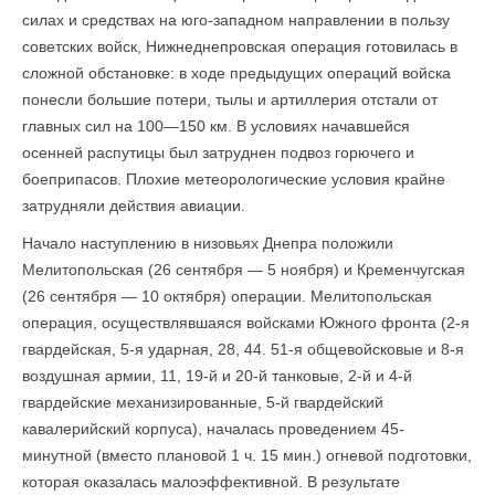
силах и средствах на юго-западном направлении в пользу
советских войск, Нижнеднепровская операция готовилась в
сложной обстановке: в ходе предыдущих операций войска
понесли большие потери, тылы и артиллерия отстали от
главных сил на 100—150 км. В условиях начавшейся
осенней распутицы был затруднен подвоз горючего и
боеприпасов. Плохие метеорологические условия край­не
затрудняли действия авиации.
Начало наступлению в низовьях Днепра положили
Мелитопольская (26 сентября — 5 ноября) и Кременчугская
(26 сентября — 10 октября) операции. Мелитопольская
операция, осуществлявшаяся войсками Южного фронта (2-я
гвардейская, 5-я ударная, 28, 44. 51-я общевойсковые и 8-я
воздушная армии, 11, 19-й и 20-й танковые, 2-й и 4-й
гвардейские механизированные, 5-й гвардейский
кавалерийский корпуса), началась проведением 45-
минутной (вместо плановой 1 ч. 15 мин.) огневой подготовки,
которая оказалась малоэффективной. В результате