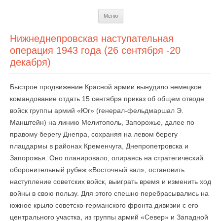
Перейти
Меню
к
содержимому
Нижнеднепровская наступательная
операция 1943 года (26 сентября -20
декабря)
Быстрое продвижение Красной армии вынудило немецкое
командование отдать 15 сентября приказ об общем отводе
войск группы армий «Юг» (генерал-фельдмаршал Э.
Манштейн) на линию Мелитополь, Запорожье, далее по
правому берегу Днепра, сохраняя на левом берегу
плацдармы в районах Кременчуга, Дне­пропетровска и
Запорожья. Оно планировало, опираясь на стратегический
оборонительный рубеж «Восточный вал», остановить
наступление советских войск, выиграть время и изменить ход
войны в свою пользу. Для этого спешно перебрасывались на
южное крыло советско-германского фронта дивизии с его
центрального участка, из группы армий «Север» и Западной