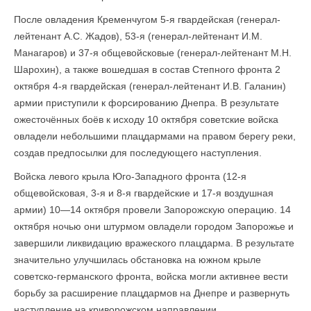
После овладения Кременчугом 5-я гвардейская (генерал-
лейтенант А.С. Жадов), 53-я (генерал-лейтенант И.М.
Манагаров) и 37-я общевойсковые (генерал-лейтенант М.Н.
Шарохин), а также вошедшая в состав Степного фронта 2
октября 4-я гвардейская (генерал-лейтенант И.В. Галанин)
армии приступили к форсированию Днепра. В результате
ожесточённых боёв к исходу 10 октября советские войска
овладели небольшими плацдармами на правом берегу реки,
создав предпосылки для последующего наступления.
Войска левого крыла Юго-Западного фронта (12-я
общевойсковая, 3-я и 8-я гвардейские и 17-я воздушная
армии) 10—14 октября провели Запорожскую операцию. 14
октября ночью они штурмом овладели городом Запорожье и
завершили ликвидацию вражеского плацдарма. В результате
значительно улучшилась обстановка на южном крыле
советско-германского фронта, войска могли активнее вести
борьбу за расширение плацдармов на Днепре и развернуть
наступление на криворожском направлении.