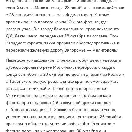
Введённая в сражение 51-я армия 13 октября овладела
южной частью Мелитополя, а 23 октября во взаимодействии
с 28-й армией полностью освободила город. К этому
времени войска правого крыла Южного фронта, где
развернулась 3-я гвардейская армия генерал-лейтенанта
Д.Д. Лелюшенко, переданная 18 октября из состава Юго-
Западного фронта, также прорвали оборону противника и
перерезали железную дорогу Запорожье — Мелитополь.
Немецкое командование, стремясь любой ценой удержать
рубеж обороны по реке Молочная, перебросило сюда с
конца сентября по 20 октября до десяти дивизий из Крыма и
с Таманского полуострова. Однако враг не смог сдержать
натиск советских войск. Введённые в прорыв южнее
Мелитополя подвижные соединения 4-го Украинского
фронта при поддержке 4-й воздушной армии генерал-
лейтенанта авиации ТТ. Хрюкина быстро развили успех,
угрожая основным коммуникациям противника. 26 октября
враг начал общее отступление, войска 4-го Украинского
фронта перешли к преследованию. 30 ок­тября они