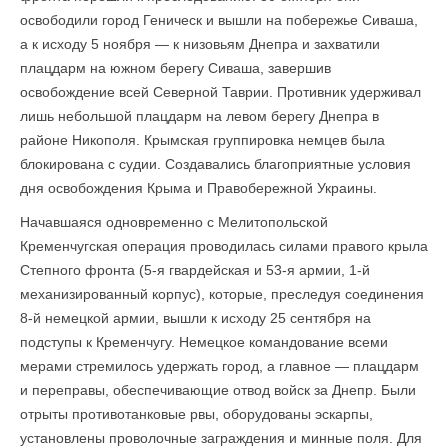
освободили город Геническ и вышли на побережье Сиваша,
а к исходу 5 ноября — к низовьям Днепра и захватили
плацдарм на южном берегу Сиваша, завершив
освобождение всей Северной Таврии. Противник удерживал
лишь небольшой плацдарм на левом берегу Днепра в
районе Никополя. Крымская группировка немцев была
блокирована с судии. Создавались благоприятные условия
дня освобождения Крыма и Правобережной Украины.
Начавшаяся одновременно с Мелитопольской
Кременчугская операция проводилась силами правого крыла
Степного фронта (5-я гвардейская и 53-я армии, 1-й
механизированный корпус), которые, преследуя соединения
8-й немецкой армии, вышли к исходу 25 сентября на
подступы к Кременчугу. Немецкое командование всеми
мерами стремилось удержать город, а главное — плацдарм
и переправы, обеспечивающие отвод войск за Днепр. Были
отрыты противотанковые рвы, оборудованы эскарпы,
установлены проволочные заграждения и минные поля. Для