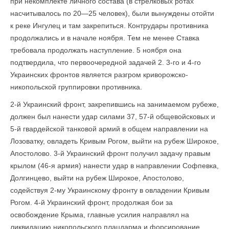
при некомплекте личного состава (в стрелковых ротах
насчитывалось по 20—25 человек), были вынуждены отойти
к реке Ингулец и там закрепиться. Контрудары противника
продолжались и в начале ноября. Тем не менее Ставка
требовала продолжать наступление. 5 ноября она
подтвердила, что первоочередной задачей 2. 3-го и 4-го
Украинских фронтов является разгром криворожско-
никопольской группировки противника.
2-й Украинский фронт, закрепившись на занимаемом рубеже,
должен был нанести удар силами 37, 57-й общевойсковых и
5-й гвардейской танковой армий в общем направлении на
Лозоватку, овладеть Кривым Рогом, выйти на рубеж Широкое,
Апостолово. 3-й Украинский фронт получил задачу правым
крылом (46-я армия) нанести удар в направлении Софпевка,
Долгинцево, выйти на рубеж Широкое, Апостолово,
содействуя 2-му Украинскому фронту в овладении Кривым
Рогом. 4-й Украинский фронт, продолжая бои за
освобождение Крыма, главные усилия направлял на
ликвидацию никопольского плацдарма и форсирование