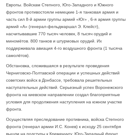
Европы. Войскам Степного, Юго-Западного и Южного
фронтов противостояли немецкие 1-я танковая армия и
часть сил 8-й армии группы армий «Юг» , 6-я армия группы
армий «А» (генерал-фельдмаршал Э. Клейст),
насчитывавшие 770 тысяч человек, 8 тысяч орудий и
миномётов. 800 танков и штурмовых орудий. Их
поддерживала авиация 4-го воздушного фронта (1 тысяча
самолётов).
Обстановка, сложившаяся в результате проведения
Черниговско-Полтавской операции и успешных действий
советских войск в Донбассе, требовала решительных
наступательных действий. Серьезный успех Воронежского
фронта на киевском направлении создал благоприятные
условия для продолжения наступления на южном участке
фронта.
Осуществляя преследование противника, войска Степного
фронта (генерал армии И.С. Конев) к исходу 25 сентября
вышли на подступы к Кременчугу. Юго-Западный фронт