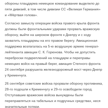
обороны плацдарма немецкое командование выделило до
пяти дивизий, в том числе дивизии СС «Великая Германия»
и «Мёртвая голова».
Согласно замыслу операции войска правого крыла фронта
должны были фронтальными ударами прорвать вражескую
оборону, выйти на широком фронте к Днепру и с ходу
захватить плацдармы на его правом берегу. Авиационная
поддержка возлагалась на 5-ю воздушную армию генерал-
лейтенанта авиации С. К. Горюнова. Чтобы не допустить
переброски подкреплений на плацдарм и переправы
немецких войск на правый берег, авиация Степного фронта
24 сентября разрушила железнодорожный мост через Днепр
у Кременчуга.
26 сентября советские войска прорвали оборону противника,
28-го подошли к Кременчугу и 29-го освободили город.
Отступавшие вражеские войска вынуждены бы­ли
переправляться на табельных и подручных средствах, неся
значительные потери.