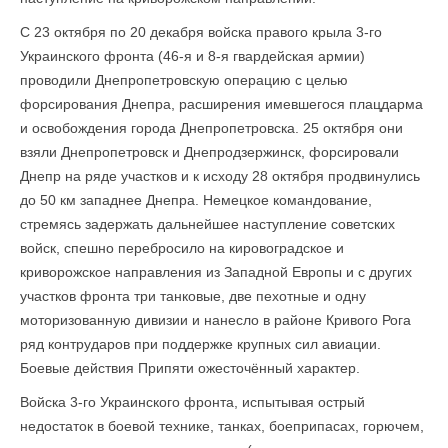
С 23 октября по 20 декабря войска правого крыла 3-го
Украинского фронта (46-я и 8-я гвардейская армии)
проводили Днепропетровскую операцию с целью
форсирования Днепра, расширения имевшегося плацдарма
и освобождения города Днепропетровска. 25 октября они
взяли Днепропетровск и Днепродзержинск, форсировали
Днепр на ряде участков и к исходу 28 октября продвинулись
до 50 км западнее Днепра. Немецкое командование,
стремясь задержать дальнейшее наступление советских
войск, спешно перебросило на кировоградское и
криворожское направления из Западной Европы и с других
участков фронта три танковые, две пехотные и одну
моторизованную дивизии и нанесло в районе Кривого Рога
ряд контрударов при поддержке крупных сил авиации.
Боевые действия Припяти ожесточённый характер.
Войска 3-го Украинского фронта, испытывая острый
недостаток в боевой технике, танках, боеприпасах, горючем,