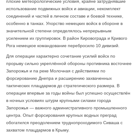
плохие метеорологические условия, крайне затруднявшие
использование подвижных войск и авиации, некомплект
соединений и частей в личном составе и боевой технике,
особенно в танках. Упорство немецких войск в обороне в
значительной степени определялось непрерывным
усилением их группировок. В район Кировограда и Кривого
Рога немецкое командование перебросило 10 дивизий.
Для операции характерно сочетание усилий войск по
прорыву сильно укреп­лённой обороны противника восточнее
Запорожья и па реке Молочная с действиями по
форсированию Днепра и расширению захваченных
тактических плацдармов до стратегического размера. В
операции впервые за годы войны был успешно осуществлён
в ночных условиях штурм крупными силами города
Запорожья — важного административного промышленного
центра. Опыт форсирования крупных водных преград
обогатился преодолением труднопроходимого Сиваша с
захватом плацдармов в Крыму.