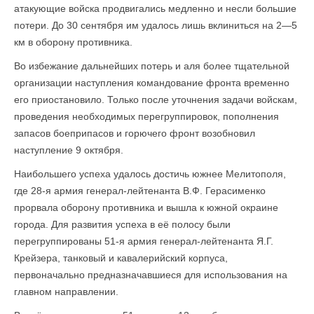
атакующие войска продвигались медленно и несли большие
потери. До 30 сентября им удалось лишь вклиниться на 2—5
км в оборону противника.
Во избежание дальнейших потерь и аля более тщательной
организации наступления командование фронта временно
его приостановило. Только после уточнения задачи войскам,
проведения необходимых перегруппировок, пополнения
запасов боеприпасов и горючего фронт возобновил
наступление 9 октября.
Наибольшего успеха удалось достичь южнее Мелитополя,
где 28-я армия генерал-лейтенанта В.Ф. Герасименко
прорвала оборону противника и вышла к южной окраине
города. Для развития успеха в её полосу были
перегруппированы 51-я армия генерал-лейтенанта Я.Г.
Крейзера, танковый и кавалерийский корпуса,
первоначально предназначавшиеся для использования на
главном направлении.