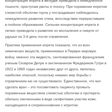
концентрация иприта в желудке приводила к немедленной
тошноте, приступам рвоты и поносу. При поражении ипритом
слизистой оболочки горла у пострадавших наблюдалось
немедленное развитие отека, впоследствии перераставшее
в гнойное образование. Сильная концентрация иприта в
легких приводила к развитию их воспаления и смерти от
удушья на 3-й день после отравления.
Практика применения иприта показала, что из всех
химических веществ, применяемых в Первую мировую
войну, именно эта жидкость, синтезированная французским
ученым Сезаром Депре и англичанином Фредериком Гутри в
1822 и 1860 годах независимо друг от друга, являлась
наиболее опасной, поскольку никаких мер борьбы с
отравлением ею не существовало. Единственное, что мог
сделать врач – это посоветовать пациенту промыть
пораженные веществом слизистые оболочки и протереть
обильно смоченными в воде салфетками участки кожи,
находящиеся в соприкосновении с ипритом.