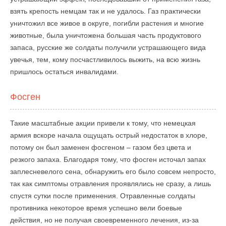
взять крепость немцам так и не удалось. Газ практически
уничтожил все живое в округе, погибли растения и многие
животные, была уничтожена большая часть продуктового
запаса, русские же солдаты получили устрашающего вида
увечья, тем, кому посчастливилось выжить, на всю жизнь
пришлось остаться инвалидами.
Фосген
Такие масштабные акции привели к тому, что немецкая
армия вскоре начала ощущать острый недостаток в хлоре,
потому он был заменен фосгеном – газом без цвета и
резкого запаха. Благодаря тому, что фосген источал запах
заплесневелого сена, обнаружить его было совсем непросто,
так как симптомы отравления проявлялись не сразу, а лишь
спустя сутки после применения. Отравленные солдаты
противника некоторое время успешно вели боевые
действия, но не получая своевременного лечения, из-за