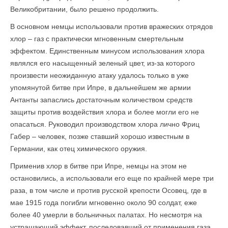
Великобритании, было решено продолжить.
В основном немцы использовали против вражеских отрядов
хлор – газ с практически мгновенным смертельным
эффектом. Единственным минусом использования хлора
являлся его насыщенный зеленый цвет, из-за которого
произвести неожиданную атаку удалось только в уже
упомянутой битве при Ипре, в дальнейшем же армии
Антанты запаслись достаточным количеством средств
защиты против воздействия хлора и более могли его не
опасаться. Руководил производством хлора лично Фриц
Габер – человек, позже ставший хорошо известным в
Германии, как отец химического оружия.
Применив хлор в битве при Ипре, немцы на этом не
остановились, а использовали его еще по крайней мере три
раза, в том числе и против русской крепости Осовец, где в
мае 1915 года погибли мгновенно около 90 солдат, еже
более 40 умерли в больничных палатах. Но несмотря на
устрашающий эффект, последовавший от применения газа,