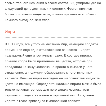
элементарного незнания о своем состоянии, умирали уже на
следующий день десятками и сотнями. Фосген являлся
более токсичным веществом, потому применять его было
намного выгоднее, чем хлор.
Иприт
В 1917 году, все у того же местечка Ипр, немецкие солдаты
применили еще одно отравляющее вещество – иприт,
называемый еще и горчичным газом. В составе иприта,
помимо хлора были применены вещества, которые при
попадании на кожу человека не просто вызывали у него
отравление, а и служили образованию многочисленных
нарывов. Внешне иприт выглядел как маслянистая жидкость
цвета не имеющая. Определить наличие иприта можно было
только по характерному для него запаху чеснока, или
горчицы, отсюда и название – горчичный газ. Попадание
иприта в глаза приводило к мгновенной слепоте,