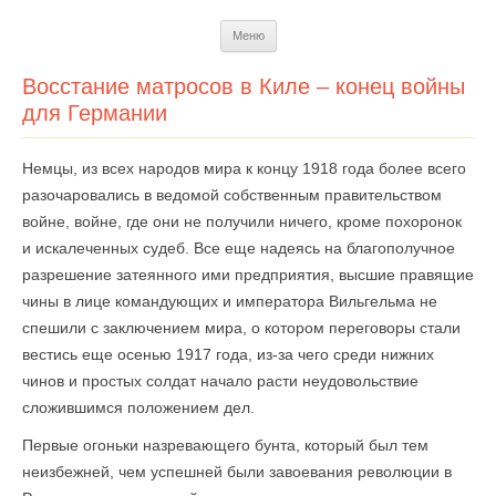
Перейти
Меню
к
содержимому
Восстание матросов в Киле – конец войны
для Германии
Немцы, из всех народов мира к концу 1918 года более всего
разочаровались в ведомой собственным правительством
войне, войне, где они не получили ничего, кроме похоронок
и искалеченных судеб. Все еще надеясь на благополучное
разрешение затеянного ими предприятия, высшие правящие
чины в лице командующих и императора Вильгельма не
спешили с заключением мира, о котором переговоры стали
вестись еще осенью 1917 года, из-за чего среди нижних
чинов и простых солдат начало расти неудовольствие
сложившимся положением дел.
Первые огоньки назревающего бунта, который был тем
неизбежней, чем успешней были завоевания революции в