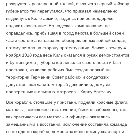
разоружены разъяренной толпой, из-за чего верный кайзеру
губернатор так перепугался, что приказал немедленно
выдвинуть к Килю армию, надеясь при ее поддержке
подавить восстание. Но надежды командования не
оправдались, прибывшая в город пехота в большей своей
части состояла из таких же обескровленных войной солдат,
потому встала на сторону протестующих. Ближе к вечеру 4
ноября 1918 года весь Киль оказался в руках демонстрантов
и бунтовщиков , губернатор лишился своего поста и был
арестован, из числа рабочих был создан первый на
территории Германии Совет рабочих и солдатских
депутатов, возглавить который доверили одному из
проверенных и опытных матросов – Карлу Артельту.
Все корабли, стоявшие у пристани, подняли красные флаги,
матросы, томившиеся в заточении, были освобождены, так
как практически все матросы и офицеры оказались
замешанными в восстании, исключение составила команда
всего одного корабля, демонстративно покинувшая порт и