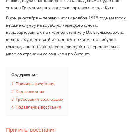
России, слухи о которой докатывались до самых удаленных
уголков Германии, показались в портовом городе Киле.
В конце октября – первых числах ноября 1918 года матросы,
несшие службу на кораблях немецкого флота,
пришвартованных на якорной стоянке у Вильгельмсфахена,
подняли бунт, который и стал тем толчком, что побудил
командующего Людендорфа приступить к переговорам о
мире со странами союзниками по Антанте.
Содержание
1
Причины восстания
2
Ход восстания
3
Требования восставших
4
Подавление восстания
Причины восстания