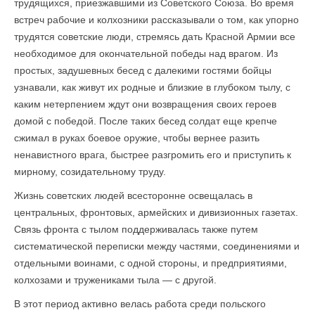
трудящихся, приезжавшими из Советского Союза. Во время
встреч рабочие и колхозники рассказывали о том, как упорно
трудятся советские люди, стремясь дать Красной Армии все
необходимое для окончательной победы над врагом. Из
простых, задушевных бесед с далекими гостями бойцы
узнавали, как живут их родные и близкие в глубоком тылу, с
каким нетерпением ждут они возвращения своих героев
домой с победой. После таких бесед солдат еще крепче
сжимал в руках боевое оружие, чтобы вернее разить
ненавистного врага, быстрее разгромить его и приступить к
мирному, созидательному труду.
Жизнь советских людей всесторонне освещалась в
центральных, фронтовых, армейских и дивизионных газетах.
Связь фронта с тылом поддерживалась также путем
систематической переписки между частями, соединениями и
отдельными воинами, с одной стороны, и предприятиями,
колхозами и тружениками тыла — с другой.
В этот период активно велась работа среди польского