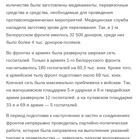
количестве были заготовлены медикаменты, перевязочные
средства и средства, необходимые для проведения
противоэпидемических мероприятий. Медицинская служба
наладила заготовку крови для переливания. Так, в 1-м
Белорусском фронте имелось 32 500 доноров, среди них
было более 4 тыс. доноров-поляков.
Во фронтах и армиях была развернута широкая сеть
госпиталей. Только в армиях 1-го Белорусского фронта
насчитывалось 180 госпиталей на 60,3 тыс. коек. Кроме того,
в армейском тылу фронт подготовил около 68 тыс. коек.
Коечная сеть была максимально приближена к войскам. Так,
на магнушевском плацдарме 5-я ударная и 8-я гвардейская
армии развернули 12 госпиталей, а на пулавском плац­дарме
33-я и 69-я армии — 5 госпиталей.
В период подготовки к наступлению в частях и соединениях
фронтов непрерывно проводилась партийно-политическая
работа, которая была направлена на выполнение указаний
партии и правительства — завершить разгром вооруженных