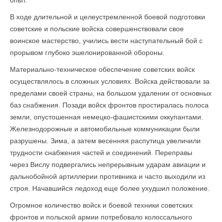
опыт.
В ходе длительной и целеустремленной боевой подготовки
советские и польские войска совершенствовали свое
воинское мастерство, учились вести наступательный бой с
прорывом глубоко эшелонированной обороны.
Материально-техническое обеспечение советских войск
осуществлялось в сложных условиях. Войска действовали за
пределами своей страны, на большом удалении от основных
баз снабжения. Позади войск фронтов простиралась полоса
земли, опустошенная немецко-фашистскими оккупантами.
Железнодорожные и автомобильные коммуникации были
разрушены. Зима, а затем весенняя распутица увеличили
трудности снабжения частей и соединений. Переправы
через Вислу подвергались непрерывным ударам авиации и
дальнобойной артиллерии противника и часто выходили из
строя. Начавшийся ледоход еще более ухудшил положение.
Огромное количество войск и боевой техники советских
фронтов и польской армии потребовало колоссального