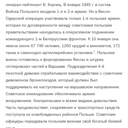
генерал-лейтенант В. Корчиц. В январе 1945 г. в состав
Войска Польского входили 1-я и 2-я армии. Но в Висло-
Одерской операции участвовала только 1-я поль­ская армия,
которая по договоренности между советскими польским
правительствами находилась в оперативном подчинении
командующего 1-м Белорусским фронтом. К 10 января она
имела около 67 748 человек, 1260 орудий и минометов, 172
г
танка и самоходно-артиллерийских установок
. Польские
воины готовились к форсированию Вислы и штурму
гитлеровских частей в Варшаве. Подразделения 6-й
пехотной диви­зии отрабатывали взаимодействие с советским
дивизионом бронепоездов, который должен был
поддерживать ее наступление на варшавском направлении.
Советское командование обеспечивало армию
вооружением, боеприпасами и всеми видами довольствия.
Часть продовольствия, снаряжения и транспортных средств
поступала из освобожденных районов Польши. Советские
офицеры передавали польским воинам свой богатый боевой