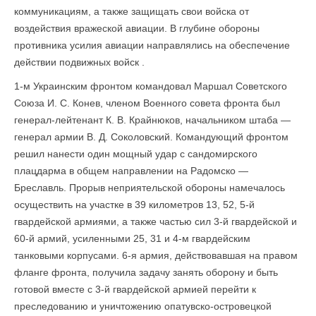
коммуникациям, а также защищать свои войска от
воздействия вражеской авиации. В глубине обороны
противника усилия авиации направлялись на обеспечение
действии подвижных войск .
1-м Украинским фронтом командовал Маршал Советского
Союза И. С. Конев, членом Военного совета фронта был
генерал-лейтенант К. В. Крайнюков, начальником штаба —
генерал армии В. Д. Соколовский. Командующий фронтом
решил нанести один мощный удар с сандомирского
плацдарма в общем направлении на Радомско —
Бреславль. Прорыв неприятельской обороны намечалось
осуществить на участке в 39 километров 13, 52, 5-й
гвардейской армиями, а также частью сил 3-й гвардейской и
60-й армий, усиленными 25, 31 и 4-м гвардейским
танковыми корпусами. 6-я армия, действовавшая на правом
фланге фронта, получила задачу занять оборону и быть
готовой вместе с 3-й гвардейской армией перейти к
преследованию и уничтожению опатувско-островецкой