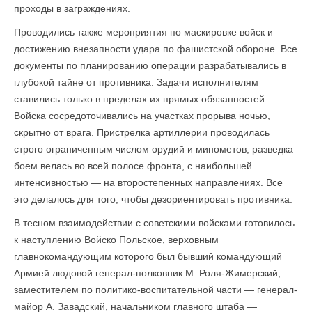
проходы в заграждениях.
Проводились также мероприятия по маскировке войск и
достижению внезапно­сти удара по фашистской обороне. Все
документы по планированию операции разрабатывались в
глубокой тайне от противника. Задачи исполнителям
ставились только в пределах их прямых обязанностей.
Войска сосредоточивались на участках прорыва ночью,
скрытно от врага. Пристрелка артиллерии проводилась
строго ограниченным числом орудий и минометов, разведка
боем велась во всей полосе фронта, с наибольшей
интенсивностью — на второстепенных направлениях. Все
это делалось для того, чтобы дезориентировать противника.
В тесном взаимодействии с советскими войсками готовилось
к наступлению Войско Польское, верховным
главнокомандующим которого был бывший командующий
Армией людовой генерал-полковник М. Роля-Жимерский,
заместителем по политико-воспитательной части — генерал-
майор А. Завадский, начальником главного штаба —