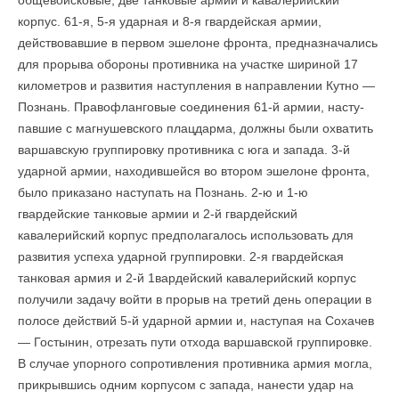
общевойсковые, две танковые армии и кавалерийский
корпус. 61-я, 5-я ударная и 8-я гвардейская армии,
действовавшие в первом эшелоне фронта, предназначались
для прорыва обороны противника на участке шириной 17
километров и развития наступления в направлении Кутно —
Познань. Правофланговые соединения 61-й армии, насту­
павшие с магнушевского плацдарма, должны были охватить
варшавскую группи­ровку противника с юга и запада. 3-й
ударной армии, находившейся во втором эшелоне фронта,
было приказано наступать на Познань. 2-ю и 1-ю
гвардейские танковые армии и 2-й гвардейский
кавалерийский корпус предполагалось использовать для
развития успеха ударной группировки. 2-я гвардейская
танковая армия и 2-й 1вардейский кавалерийский корпус
получили задачу войти в прорыв на третий день операции в
полосе действий 5-й ударной армии и, наступая на Сохачев
— Гостынин, отрезать пути отхода варшавской группировке.
В случае упорного сопротивления противника армия могла,
прикрывшись одним корпусом с запада, нанести удар на