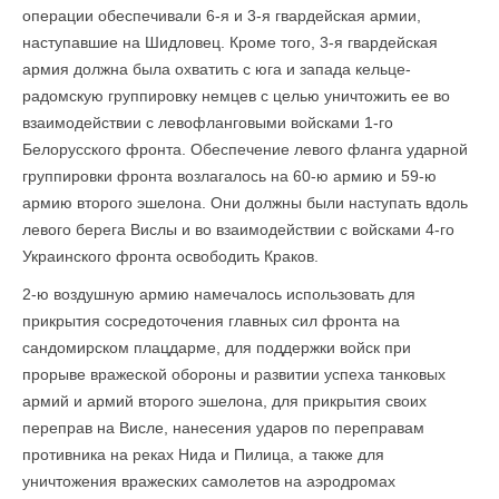
операции обеспечивали 6-я и 3-я гвардейская армии,
наступавшие на Шидловец. Кроме того, 3-я гвардейская
армия должна была охватить с юга и запада кельце-
радомскую группировку немцев с целью уничтожить ее во
взаимодействии с левофланговыми войсками 1-го
Белорусского фронта. Обеспечение левого фланга ударной
группировки фронта возлагалось на 60-ю армию и 59-ю
армию второго эшелона. Они должны были наступать вдоль
левого берега Вислы и во взаимодействии с войсками 4-го
Украинского фронта освободить Краков.
2-ю воздушную армию намечалось использовать для
прикрытия сосредоточе­ния главных сил фронта на
сандомирском плацдарме, для поддержки войск при
прорыве вражеской обороны и развитии успеха танковых
армий и армий второго эшелона, для прикрытия своих
переправ на Висле, нанесения ударов по переправам
противника на реках Нида и Пилица, а также для
уничтожения вражеских самолетов на аэродромах