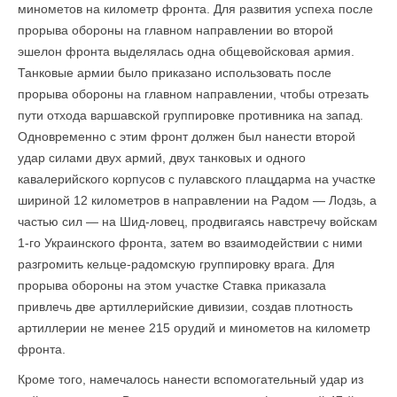
миноме­тов на километр фронта. Для развития успеха после
прорыва обороны на главном направлении во второй
эшелон фронта выделялась одна общевойсковая армия.
Танковые армии было приказано использовать после
прорыва обороны на главном направлении, чтобы отрезать
пути отхода варшавской группировке противника на запад.
Одновременно с этим фронт должен был нанести второй
удар силами двух армий, двух танковых и одного
кавалерийского корпусов с пулавского плацдарма на участке
шириной 12 километров в направлении на Радом — Лодзь, а
частью сил — на Шид-ловец, продвигаясь навстречу войскам
1-го Украинского фронта, затем во взаимодействии с ними
разгромить кельце-радомскую группировку врага. Для
прорыва обороны на этом участке Ставка приказала
привлечь две артиллерийские диви­зии, создав плотность
артиллерии не менее 215 орудий и минометов на километр
фронта.
Кроме того, намечалось нанести вспомогательный удар из