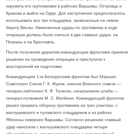
окружить его группировки в районах Варшавы, Островца и
Кракова и выйти на Одер. Для наступления предполагалось
использовать все три плацдарма, захваченные на левом
берегу Вислы. Намеченные удары по противнику в ходе
операции должны были слиться в два главных удара: на
Познань и на Бреславль.
После получения директив командующие фронтами приняли
решения на прове­дение операции и приступили к
всесторонней ее подготовке.
Командующим 1-м Белорусским фронтом был Маршал
Советского Союза Г. К. Жуков, членом Военного совета —
генерал-лейтенант К. Ф. Телегин, начальником штаба —
генерал-полковник М. С. Малйнин. Командующий фронтом
решил прорвать оборону противника на трех участках: с
магнушевского и пулавского плацдармов и из района
Яблонны севернее Варшавы. Согласно решению главный
удар наносили с магнушевского плацдарма четыре