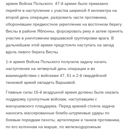
армии Войска Польского. 47-й армии было приказано
перейти в наступление с участка шириной 4 километра на
второй день операции, разгромить части противника,
оборонявшие предмостное укрепление на восточном берегу
Вислы в районе Яблонны, форсировать реку и затем принять
участие в уничтожении варшавской группировки врага. В
дальнейшем этой армии предстояло наступать на запад
вдоль левого берега Вислы.
1-я армия Войска Польского получила задачу начать
наступление на четвертый день операции и во
взаимодействии с войсками 47, 61 и 2-й гвардейской
танковой армий овладеть Варшавой.
Главные силы 16-й воздушной армии должны были оказать
поддержку сухопутным войскам, наступавшим с
магнушевского плацдарма. Перед армией стояла задача
наносить массированные бомбо-штурмовые удары по
боевым порядкам пехоты, артиллерии и танков противника,
по его колоннам на марше, по железнодорожным