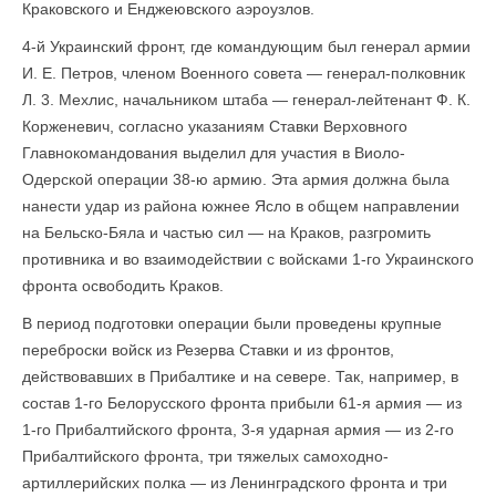
Краковского и Енджеювского аэроузлов.
4-й Украинский фронт, где командующим был генерал армии
И. Е. Петров, членом Военного совета — генерал-полковник
Л. 3. Мехлис, начальником штаба — генерал-лейтенант Ф. К.
Корженевич, согласно указаниям Ставки Верховного
Главнокомандования выделил для участия в Виоло-
Одерской операции 38-ю армию. Эта армия должна была
нанести удар из района южнее Ясло в общем направлении
на Бельско-Бяла и частью сил — на Краков, разгромить
противника и во взаимодействии с войсками 1-го Украинского
фронта освободить Краков.
В период подготовки операции были проведены крупные
переброски войск из Резерва Ставки и из фронтов,
действовавших в Прибалтике и на севере. Так, например, в
состав 1-го Белорусского фронта прибыли 61-я армия — из
1-го Прибалтийского фронта, 3-я ударная армия — из 2-го
Прибалтийского фронта, три тяжелых самоходно-
артиллерийских полка — из Ленинградского фронта и три