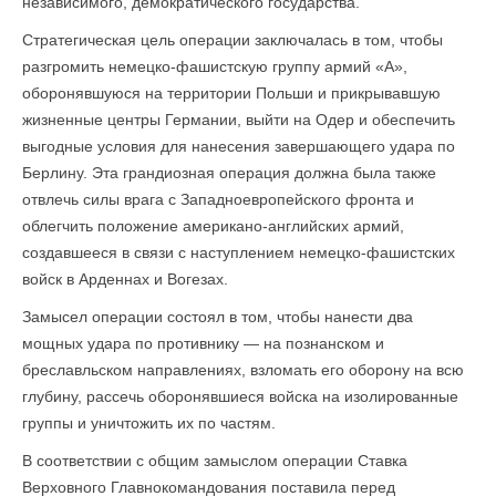
независимого, демократического государства.
Стратегическая цель операции заключалась в том, чтобы
разгромить немецко-фашистскую группу армий «А»,
оборонявшуюся на территории Польши и прикрывавшую
жизненные центры Германии, выйти на Одер и обеспечить
выгодные условия для нанесения завершающего удара по
Берлину. Эта грандиозная операция должна была также
отвлечь силы врага с Западноевропейского фронта и
облегчить положение американо-английских армий,
создавшееся в связи с наступлением немецко-фашистских
войск в Арденнах и Вогезах.
Замысел операции состоял в том, чтобы нанести два
мощных удара по противнику — на познанском и
бреславльском направлениях, взломать его оборону на всю
глубину, рассечь оборонявшиеся войска на изолированные
группы и уничтожить их по частям.
В соответствии с общим замыслом операции Ставка
Верховного Главнокоман­дования поставила перед