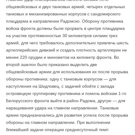
общевойсковых и двух танковых армий, четырех отдельных
танковых и механизированных корпусов с сандомирского
плацдарма в направлении Радомско. Оборону противника
войска фронта должны были прорвать в центре плацдарма
на участке протяженностью 30 километров силами трех
армий, для чего требовалось дополнительно привлечь шесть
артиллерийских дивизий и создать плотность артиллерии не
менее 220 орудии и минометов на километр фронта. Во
второй эшелон было приказано выделить две
общевойсковые армии для использования их после прорыва
обороны противника: одну с танковым корпусом — для
наступления на Шидловец, с задачей обойти с запада
островецкую группировку противника и помочь войскам 1-го
Белорусского фронта выйти в район Радома, другую — для
наращивания удара на главном направлении. Танковые
армии предназначались для развития успеха после прорыва
обороны на главном направлении. При выполнении
ближайшей задачи операции среднесуточный темп