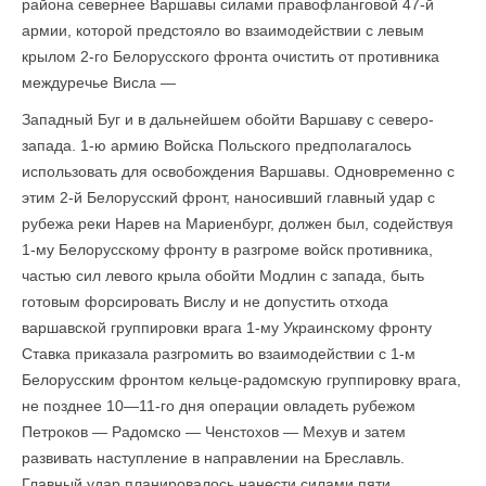
района севернее Варшавы силами правофланговой 47-й
армии, которой предстояло во взаимодействии с левым
крылом 2-го Белорусского фронта очистить от противника
междуречье Висла —
Западный Буг и в дальнейшем обойти Варшаву с северо-
запада. 1-ю армию Войска Польского предполагалось
использовать для освобождения Варшавы. Одновременно с
этим 2-й Белорусский фронт, наносивший главный удар с
рубежа реки Нарев на Мариенбург, должен был, содействуя
1-му Белорусскому фронту в разгроме войск противника,
частью сил левого крыла обойти Модлин с запада, быть
готовым фор­сировать Вислу и не допустить отхода
варшавской группировки врага 1-му Украинскому фронту
Ставка приказала разгромить во взаимодействии с 1-м
Белорусским фронтом кельце-радомскую группировку врага,
не позднее 10—11-го дня операции овладеть рубежом
Петроков — Радомско — Ченстохов — Мехув и затем
развивать наступление в направлении на Бреславль.
Главный удар плани­ровалось нанести силами пяти