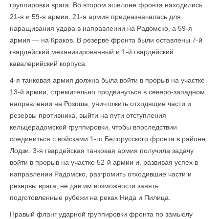
группировки врага. Во втором эшелоне фронта находились
21-я и 59-я армии. 21-я армия предназначалась для
наращивания удара в направлении на Радомско, а 59-я
армия — на Краков. В резерве фронта были оставлены 7-й
гвардейский механизированный и 1-й гвардейский
кавалерийский корпуса.
4-я танковая армия должна была войти в прорыв на участке
13-й армии, стремительно продвинуться в северо-западном
направлении на Розпша, уничтожить отходящие части и
резервы противника, выйти на пути отступления
кельцерадомской группировки, чтобы впоследствии
соединиться с войсками 1-го Белорусского фронта в районе
Лодзи. 3-я гвардейская танковая армия получила задачу
войти в прорыв на участке 52-й армии и, развивая успех в
направлении Радомско, разгромить отходившие части и
резервы врага, не дав им возможности занять
подготовленные рубежи на реках Нида и Пилица.
Правый фланг ударной группировки фронта по замыслу