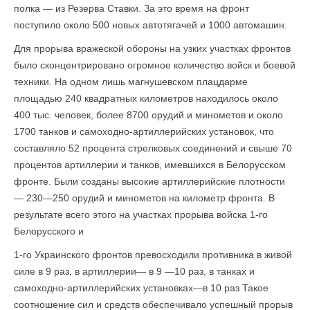
полка — из Резерва Став­ки. За это время на фронт
поступило около 500 новых автотягачей и 1000 авто­машин.
Для прорыва вражеской обороны на узких участках фронтов
было сконцентри­ровано огромное количество войск и боевой
техники. На одном лишь магнушевском плацдарме
площадью 240 квадратных километров находилось около
400 тыс. человек, более 8700 орудий и минометов и около
1700 танков и самоходно-артиллерийских установок, что
составляло 52 процента стрелковых соединений и свыше 70
процентов артиллерии и танков, имевшихся в Белорусском
фронте. Были созданы высокие артиллерийские плотности
— 230—250 орудий и минометов на километр фронта. В
результате всего этого на участках прорыва войска 1-го
Белорусского и
1-го Украинского фронтов превосходили противника в живой
силе в 9 раз, в артиллерии— в 9 —10 раз, в танках и
самоходно-артиллерийских установках—в 10 раз Такое
соотношение сил и средств обеспечивало успешный прорыв