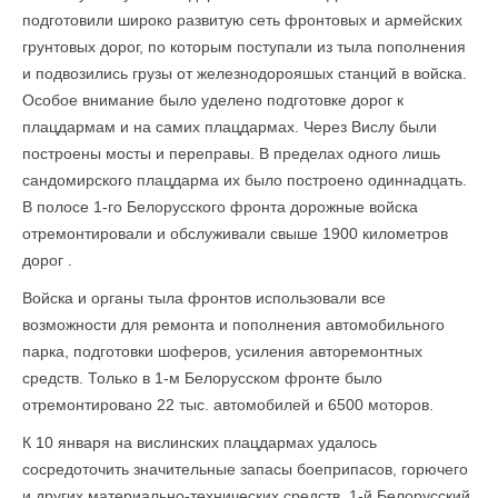
подготовили широко развитую сеть фронтовых и армейских
грунтовых дорог, по которым поступали из тыла по­полнения
и подвозились грузы от железнодорояшых станций в войска.
Особое вни­мание было уделено подготовке дорог к
плацдармам и на самих плацдармах. Через Вислу были
построены мосты и переправы. В пределах одного лишь
сандомирского плацдарма их было построено одиннадцать.
В полосе 1-го Белорусского фронта дорожные войска
отремонтировали и обслуживали свыше 1900 километров
дорог .
Войска и органы тыла фронтов использовали все
возможности для ремонта и пополнения автомобильного
парка, подготовки шоферов, усиления авторемонтных
средств. Только в 1-м Белорусском фронте было
отремонтировано 22 тыс. автомобилей и 6500 моторов.
К 10 января на вислинских плацдармах удалось
сосредоточить значительные запасы боеприпасов, горючего
и других материально-технических средств. 1-й Белорусский