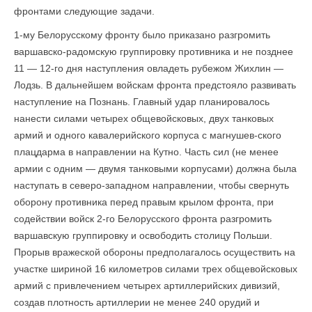
фронтами следующие задачи.
1-му Белорусскому фронту было приказано разгромить
варшавско-радомскую группировку противника и не позднее
11 — 12-го дня наступления овладеть рубежом Жихлин —
Лодзь. В дальнейшем войскам фронта предстояло развивать
наступление на Познань. Главный удар планировалось
нанести силами четырех обще­войсковых, двух танковых
армий и одного кавалерийского корпуса с магнушев-ского
плацдарма в направлении на Кутно. Часть сил (не менее
армии с одним — двумя танковыми корпусами) должна была
наступать в северо-западном направлении, чтобы свернуть
оборону противника перед правым крылом фронта, при
содействии войск 2-го Белорусского фронта разгромить
варшавскую группировку и освободить столицу Польши.
Прорыв вражеской обороны предполагалось осуществить на
участке шириной 16 километров силами трех общевойсковых
армий с привлечением четырех артиллерийских дивизий,
создав плотность артиллерии не менее 240 орудий и