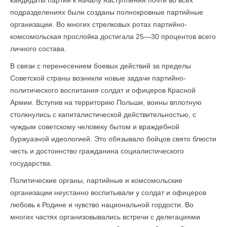
кандидаты партии к началу наступления почти во всех
подразделениях были созданы полнокровные партийные
организации. Во многих стрелковых ротах партийно-
комсомольская прослойка достигала 25—30 процентов всего
личного состава.
В связи с перенесением боевых действий за пределы
Советской страны возникли новые задачи партийно-
политического воспитания солдат и офицеров Красной
Армии. Вступив на территорию Польши, воины вплотную
столкнулись с капиталистической действительностью, с
чуждым советскому человеку бытом и враждебной
буржуазной идеологией. Это обязывало бойцов свято блюсти
честь и достоинство гражданина социалистического
государства.
Политические органы, партийные и комсомольские
организации неустанно воспитывали у солдат и офицеров
любовь к Родине и чувство национальной гордости. Во
многих частях организовывались встречи с делегациями