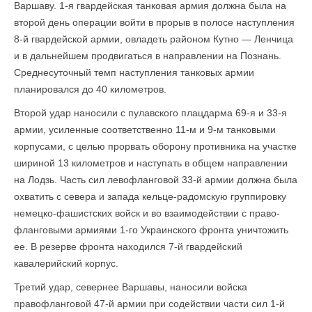
Варшаву. 1-я гвардейская танковая армия должна была на
второй день операции войти в прорыв в полосе наступления
8-й гвардейской армии, овладеть районом Кутно — Ленчица
и в дальнейшем продвигаться в направлении на Познань.
Средне­суточный темп наступления танковых армии
планировался до 40 километров.
Второй удар наносили с пулавского плацдарма 69-я и 33-я
армии, усиленные соответственно 11-м и 9-м танковыми
корпусами, с целью прорвать оборону противника на участке
шириной 13 километров и наступать в общем направлении
на Лодзь. Часть сил левофланговой 33-й армии должна была
охватить с севера и запада кельце-радомскую группировку
немецко-фашистских войск и во взаимодействии с право­
фланговыми армиями 1-го Украинского фронта уничтожить
ее. В резерве фронта находился 7-й гвардейский
кавалерийский корпус.
Третий удар, севернее Варшавы, наносили войска
правофланговой 47-й армии при содействии части сил 1-й