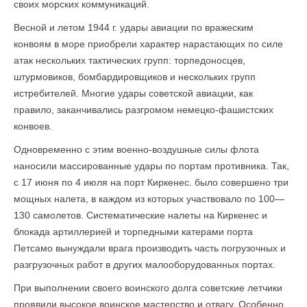
своих морских коммуникаций.
Весной и летом 1944 г. удары авиации по вражеским
конвоям в море приобрели характер нарастающих по силе
атак нескольких тактических групп: торпедоносцев,
штурмовиков, бомбардировщиков и нескольких групп
истребителей. Многие удары советской авиации, как
правило, заканчивались разгромом немецко-фашистских
конвоев.
Одновременно с этим военно-воздушные силы флота
наносили массирован­ные удары по портам противника. Так,
с 17 июня по 4 июля на порт Киркенес. было совершено три
мощных налета, в каждом из которых участвовало по 100—
130 самолетов. Систематические налеты на Киркенес и
блокада артиллерией и торпедными катерами порта
Петсамо вынуждали врага производить часть погрузочных и
разгрузочных работ в других малооборудованных портах.
При выполнении своего воинского долга советские летчики
проявили высокое воинское мастерство и отвагу. Особенно