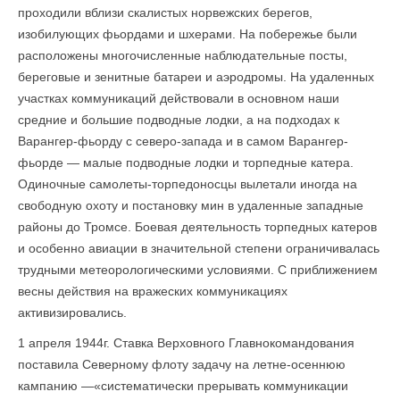
проходили вблизи скалистых норвежских берегов,
изобилующих фьордами и шхерами. На побережье были
расположены многочисленные наблюдательные посты,
береговые и зенитные батареи и аэродромы. На удаленных
участках коммуникаций действовали в основ­ном наши
средние и большие подводные лодки, а на подходах к
Варангер-фьорду с северо-запада и в самом Варангер-
фьорде — малые подводные лодки и торпедные катера.
Одиночные самолеты-торпедоносцы вылетали иногда на
свободную охоту и постановку мин в удаленные западные
районы до Тромсе. Боевая деятельность торпедных катеров
и особенно авиации в значительной степени ограничивалась
трудными метеорологическими условиями. С приближением
весны действия на вражеских коммуникациях
активизировались.
1 апреля 1944г. Ставка Верховного Главнокомандования
поставила Северному флоту задачу на летне-осеннюю
кампанию —«систематически прерывать коммуни­кации