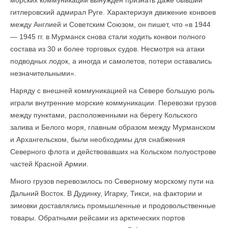
морских коммуникаций вынужден признать даже бывший
гитлеровский адмирал Руге. Характеризуя движение конвоев
между Англией и Советским Союзом, он пишет, что «в 1944
— 1945 гг. в Мурманск снова стали ходить конвои полного
состава из 30 и более торговых судов. Несмотря на атаки
подводных лодок, а иногда и самолетов, потери оставались
незначительными».
Наряду с внешней коммуникацией на Севере большую роль
играли внутренние морские коммуникации. Перевозки грузов
между пунктами, расположенными на берегу Кольского
залива и Белого моря, главным образом между Мурманском
и Архангельском, были необходимы для снабжения
Северного флота и действовавших на Кольском полуострове
частей Красной Армии.
Много грузов перевозилось по Северному морскому пути на
Дальний Восток. В Дудинку, Игарку, Тикси, на фактории и
зимовки доставлялись промышленные и продовольственные
товары. Обратными рейсами из арктических портов