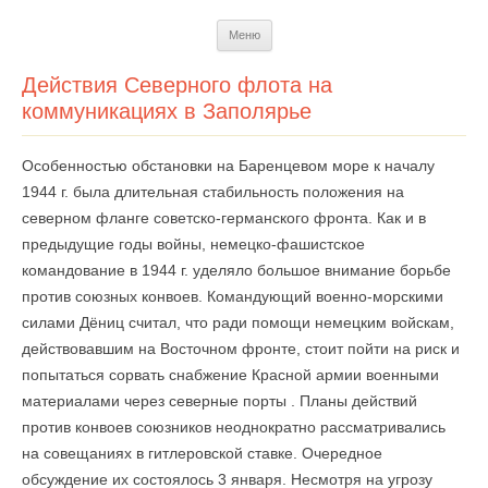
Перейти
Меню
к
содержимому
Действия Северного флота на
коммуникациях в Заполярье
Особенностью обстановки на Баренцевом море к началу
1944 г. была длительная стабильность положения на
северном фланге советско-германского фронта. Как и в
предыдущие годы войны, немецко-фашистское
командование в 1944 г. уделяло большое внимание борьбе
против союзных конвоев. Командующий военно-морскими
силами Дёниц считал, что ради помощи немецким войскам,
действовавшим на Восточном фронте, стоит пойти на риск и
попытаться сорвать снабжение Красной армии военными
материалами через северные порты . Планы действий
против конвоев союзников неоднократно рассматривались
на совещаниях в гитлеровской ставке. Очередное
обсуждение их состоялось 3 января. Несмотря на угрозу