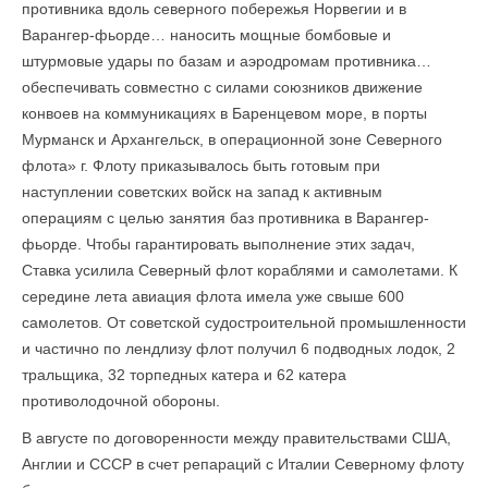
противника вдоль северного побережья Норвегии и в
Варангер-фьорде… наносить мощные бомбовые и
штурмовые удары по базам и аэродромам противника…
обеспечивать совместно с силами союзников движение
конвоев на ком­муникациях в Баренцевом море, в порты
Мурманск и Архангельск, в операционной зоне Северного
флота» г. Флоту приказывалось быть готовым при
наступлении советских войск на запад к активным
операциям с целью занятия баз противника в Варангер-
фьорде. Чтобы гарантировать выполнение этих задач,
Ставка усилила Северный флот кораблями и самолетами. К
середине лета авиация флота имела уже свыше 600
самолетов. От советской судостроительной промышленности
и частично по лендлизу флот получил 6 подводных лодок, 2
тральщика, 32 торпедных катера и 62 катера
противолодочной обороны.
В августе по договоренности между правительствами США,
Англии и СССР в счет репараций с Италии Северному флоту