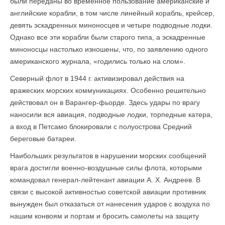
были переданы во временное пользование американские и
английские корабли, в том числе линейный корабль, крейсер,
девять эскадренных миноносцев и четыре подводные лодки.
Однако все эти корабли были старого типа, а эскадренные
миноносцы настолько изношены, что, по заявлению одного
американского журнала, «годились только на слом».
Северный флот в 1944 г. активизировал действия на
вражеских морских коммуникациях. Особенно решительно
действовал он в Варангер-фьорде. Здесь удары по врагу
наносили вся авиация, подводные лодки, торпедные катера,
а вход в Петсамо блокировали с полуострова Средний
береговые батареи.
Наибольших результатов в нарушении морских сообщений
врага достигли военно-воздушные силы флота, которыми
командовал генерал-лейтенант авиации А. X. Андреев. В
связи с высокой активностью советской авиации противник
вынужден был отказаться от нанесения ударов с воздуха по
нашим конвоям и портам и бросить самолеты на защиту