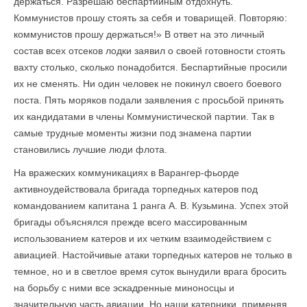
держаться. Разрешаю беспартийным отдохнуть.
Коммунистов прошу стоять за себя и товарищей. Повторяю:
коммунистов прошу держаться!» В ответ на это личный
состав всех отсеков лодки заявил о своей готовности стоять
вахту столько, сколько понадобится. Беспартийные просили
их не сменять. Ни один человек не покинул своего боевого
поста. Пять моряков подали заявления с просьбой принять
их кандидатами в члены Коммунистической партии. Так в
самые трудные моменты жизни под знамена партии
становились лучшие люди флота.
На вражеских коммуникациях в Варангер-фьорде
активноудействовала бригада торпедных катеров под
командованием капитана 1 ранга А. В. Кузьмина. Успех этой
бригады объяснялся прежде всего массированным
использованием катеров и их четким взаимодействием с
авиацией. Настойчивые атаки торпедных катеров не только в
темное, но и в светлое время суток вынудили врага бросить
на борьбу с ними все эскадренные миноносцы и
значительную часть авиации. Но наши катерники, применяя