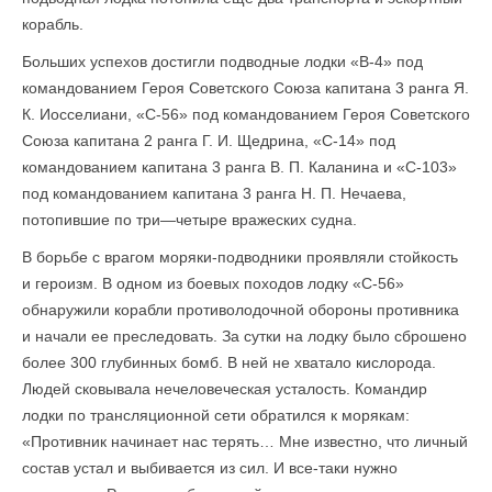
корабль.
Больших успехов достигли подводные лодки «В-4» под
командованием Героя Советского Союза капитана 3 ранга Я.
К. Иосселиани, «С-56» под командованием Героя Советского
Союза капитана 2 ранга Г. И. Щедрина, «С-14» под
командованием капитана 3 ранга В. П. Каланина и «С-103»
под командованием капитана 3 ранга Н. П. Нечаева,
потопившие по три—четыре вражеских судна.
В борьбе с врагом моряки-подводники проявляли стойкость
и героизм. В одном из боевых походов лодку «С-56»
обнаружили корабли противолодочной обороны противника
и начали ее преследовать. За сутки на лодку было сброшено
более 300 глубинных бомб. В ней не хватало кислорода.
Людей сковывала нечеловеческая усталость. Командир
лодки по трансляционной сети обратился к морякам:
«Противник начинает нас терять… Мне известно, что личный
состав устал и выбивается из сил. И все-таки нужно