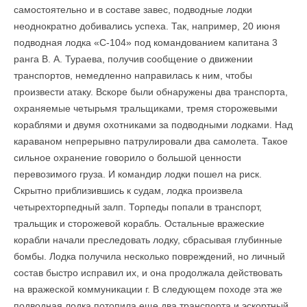
самостоятельно и в составе завес, подводные лодки
неоднократно добивались успеха. Так, например, 20 июня
подводная лодка «С-104» под командованием капитана 3
ранга В. А. Тураева, получив сообщение о движении
транспортов, немедленно направилась к ним, чтобы
произвести атаку. Вскоре были обнаружены два транспорта,
охраняемые четырьмя тральщиками, тремя сторожевыми
кораблями и двумя охотниками за подводными лодками. Над
караваном непрерывно патрулировали два самолета. Такое
сильное охранение говорило о большой ценности
перевозимого груза. И командир лодки пошел на риск.
Скрытно приблизившись к судам, лодка произвела
четырехторпедный залп. Торпеды попали в транспорт,
тральщик и сторожевой корабль. Остальные вражеские
корабли начали преследовать лодку, сбрасывая глубинные
бомбы. Лодка получила несколько повреждений, но личный
состав быстро исправил их, и она продолжала действовать
на вражеской коммуникации г. В сле­дующем походе эта же
подводная лодка потопила еще два транспорта и эскортный