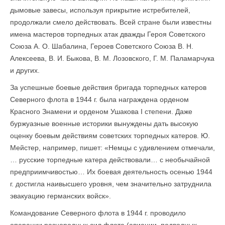
дымовые завесы, используя прикрытие истребителей,
продолжали смело действовать. Всей стране были известны
имена мастеров торпедных атак дважды Героя Советского
Союза А. О. Шабалина, Героев Советского Союза В. Н.
Алексеева, В. И. Быкова, В. М. Лозовского, Г. М. Паламарчука
и других.
За успешные боевые действия бригада торпедных катеров
Северного флота в 1944 г. была награждена орденом
Красного Знамени и орденом Ушакова I степени. Даже
буржуазные военные историки вынуждены дать высокую
оценку боевым действиям советских торпедных катеров. Ю.
Мейстер, например, пишет: «Немцы с удивлением отмечали,
… русские торпедные катера действовали… с необычайной
предприимчивостью… Их боевая деятельность осенью 1944
г. достигла наивысшего уровня, чем значительно затруднила
эвакуацию германских войск».
Командование Северного флота в 1944 г. проводило