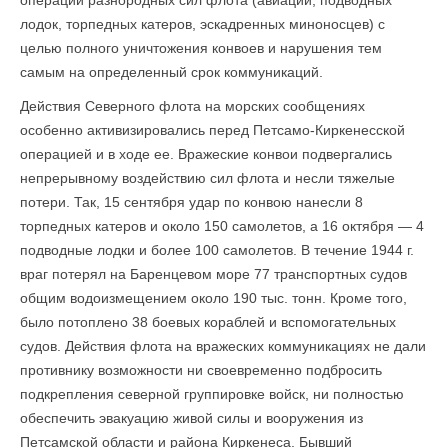
операции разнородных сил флота (авиации, подводных
лодок, торпедных катеров, эскадренных миноносцев) с
целью полного уничтожения конвоев и нарушения тем
самым на определенный срок коммуникаций.
Действия Северного флота на морских сообщениях
особенно активизировались перед Петсамо-Киркенесской
операцией и в ходе ее. Вражеские конвои подвергались
непрерывному воздействию сил флота и несли тяжелые
потери. Так, 15 сентября удар по конвою нанесли 8
торпедных катеров и около 150 самолетов, а 16 октября — 4
подводные лодки и более 100 самолетов. В течение 1944 г.
враг потерял на Баренцевом море 77 транспортных судов
общим водоизмещением около 190 тыс. тонн. Кроме того,
было потоплено 38 боевых кораблей и вспомогательных
судов. Действия флота на вражеских коммуникациях не дали
противнику возможности ни своевременно подбросить
подкрепления северной группировке войск, ни полностью
обеспечить эвакуацию живой силы и вооружения из
Петсамской области и района Киркенеса. Бывший