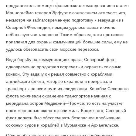
представитель немецко-фашистского командования в ставке
Маннергейма генерал Эрфурт с сожалением отмечает, что,
несмотря на заблаговременную подготовку к эвакуации из
Северной Финляндии, немцам удалось вывезти очень
неболь­шую часть запасов. Таким образом, хотя противник
привлекал для охраны коммуникаций большие силы, ему не
удалось обезопасить свои морские перевозки.
Ведя борьбу на коммуникациях врага, Северный флот
одновременно продолжал встречать и охранять союзные
конвои. Эту задачу он решал совместно с кораблями
английского флота, которые охраняли и прикрывали
транспорты на всем пути их следования. Корабли Северного
флота усиливали охранение транспортов начиная с
меридиана остров Медвежий—Тромсё, то есть на участке
протяженностью около тысячи миль. Кроме того, Северный
флот должен был обеспечивать безопасное пребывание
союзных судов и кораблей в Мурманске и Архангельске.
Общая обстановка на внешних морских сообщениях