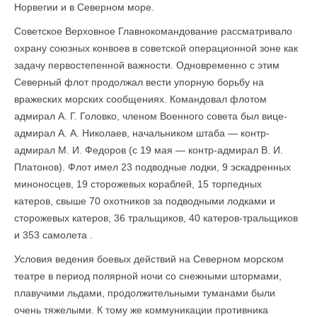
Норвегии и в Северном море.
Советское Верховное Главнокомандование рассматривало
охрану союзных конвоев в советской операционной зоне как
задачу первостепенной важности. Одновременно с этим
Северный флот продолжал вести упорную борьбу на
вражеских морских сообщениях. Командовал флотом
адмирал А. Г. Головко, членом Военного совета был вице-
адмирал А. А. Николаев, начальником штаба — контр-
адмирал М. И. Федоров (с 19 мая — контр-адмирал В. И.
Платонов). Флот имел 23 подводные лодки, 9 эскадренных
миноносцев, 19 сторожевых кораблей, 15 торпедных
катеров, свыше 70 охотников за подводными лодками и
сторожевых катеров, 36 тральщиков, 40 катеров-тральщиков
и 353 самолета .
Условия ведения боевых действий на Северном морском
театре в период поляр­ной ночи со снежными штормами,
плавучими льдами, продолжительными туманами были
очень тяжелыми. К тому же коммуникации противника