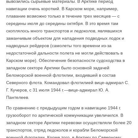
вывозились сырьевые материалы. В Арктике период
навигации очень короткий. В Карском море, например,
плавание возможно только в течение трех месяцев — с
середины июля до середины октября. В это время там
скоплялось много транспортов и ледоколов, являвшихся
заманчивым объектом для нападения подводных лодок и
надводных рейдеров (самолеты того времени из-за
недостаточной дальности полета не могли действовать в
Карском море). Обеспечение безопасности судоходства в
западном секторе Арктики было основной задачей
Беломорской военной флотилии, входившей в состав
Северного флота. Командовал флотилией вице-адмирал С.
Г. Кучеров, с 31 июля 1944 г.—вице-адмирал Ю. А.
Пантелеев.
По сравнению с предыдущим годом в навигацию 1944 г.
грузооборот по аркти­ческой коммуникации увеличился. В
западном секторе Арктики перевозки осуществляли более 20
транспортов, отряд ледоколов и корабли Беломорской
военной флотилии. Кроме того, в Арктику по Северному