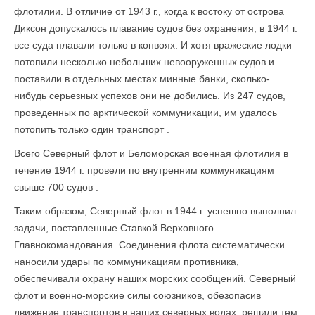
флотилии. В отличие от 1943 г., когда к востоку от острова
Диксон допускалось плавание судов без охранения, в 1944 г.
все суда плавали только в конвоях. И хотя вражеские лодки
потопили несколько небольших невооруженных судов и
поставили в отдельных местах минные банки, сколько-
нибудь серьезных успехов они не добились. Из 247 судов,
проведенных по арктической коммуникации, им удалось
потопить только один транспорт .
Всего Северный флот и Беломорская военная флотилия в
течение 1944 г. про­вели по внутренним коммуникациям
свыше 700 судов .
Таким образом, Северный флот в 1944 г. успешно выполнил
задачи, поставленные Ставкой Верховного
Главнокомандования. Соединения флота систематически
наносили удары по коммуникациям противника,
обеспечивали охрану наших морских сообщений. Северный
флот и военно-морские силы союзников, обезопасив
движение транспортов в наших северных водах, решили тем