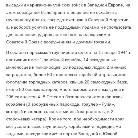
высадки американо-английских войск в Западной Европе, на
этом совещании было принято решение не ослаблять
группировку флота, сосредоточенную в Северной Норвегии,
а, наоборот, усилить ее подводными лодками и использовать
для нанесения ударов по конвоям, следовавшим в
Советский Союз с вооружением и другими грузами.
В составе норвежской группировки флота на 1 января 1944 г.
противник имел 1 линейный корабль, 14 эскадренных
миноносцев и миноносцев, 18 подводных лодок, 2 минных
заградителя, более 50 сторожевых кораблей и тральщиков,
флотилию торпедных катеров, свыше 20 самоходных барж,
около 50 боевых катеров, много вспомогательных судов и
206 самолетов 4. В Петсамо базировался отряд финских
кораблей (3 вооруженных парохода, траулер «Руйя»,
который использовался как минный заградитель, и 2
сторожевых катера). Кроме того, при необходимости враг
мог усилить свою группировку кораблями и подводными
лодками, находившимися в портах Западной и Южной