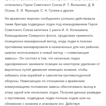
отличились Герои Советского Союза И. Т. Волынкин, Д. В.
Осыка, Е. И. Францев, С. А. Гуляев и другие.
На вражеских морских сообщениях успешно действовала
также бригада под­водных лодок под командованием Героя
Советского Союза капитана 1 ранга И. А. Колышкина.
Командование Северного флота, продолжая применять
позиционно-маневренный метод, когда лодки в поисках
противника маневрировали в назначенных для них районах,
широко использовало и новый метод —«нависающие
завесы». Он состоял в том, что несколько лодок
одновременно занимали пози­ции на некотором удалении от
вероятных путей движения немецких конвоев, чтобы
избежать атак кораблей и самолетов противолодочной
обороны. Нависающее по отношению к вражеским
коммуникациям положение завесы обеспечивало выход в
атаку одной или нескольких лодок. Получив данные разведки
о противнике, подводные лодки полным ходом шли на
сближение с конвоем и атаковали его. Действуя