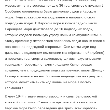
морскому пути с востока пришло 36 транспортов с грузами 3.
Особенно оживленным было движение судов в Карском
море. Туда вражеское командование и направило своп
подводные лодки. В Карском море и юго-западной части
Баренцева моря действовало до 10 подводных лодок,
которые создали большую угрозу нашим коммуникациям. К
этому времени у гитлеровцев появились лодки новых типов с
повышенной подводной скоростью. Они могли идти под
дизелями в подводном положении (на пёржскопной глубине)
и поражать транспорты самонаводящимися акустическими
торпедами. Бороться с такими лодками было гораздо
труднее, чем с подводными лодками прежних типов. Дёниц и
Гитлер возлагали на них большие надежды как на средство,
кото­рое может изменить ход войны на море в пользу
Германии г.
К лету 1944 г. значительно выросли и силы Беломорской
военной флотилии. С началом арктической навигации в
Карское море было переведено две трети всех кораблей