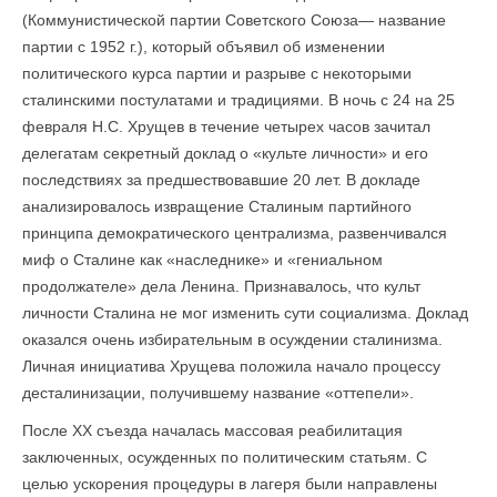
(Коммунистической партии Советского Союза— название
партии с 1952 г.), который объявил об изменении
политического курса партии и разрыве с некоторыми
сталинскими постулатами и традициями. В ночь с 24 на 25
февраля Н.С. Хрущев в течение четырех часов зачитал
делегатам секретный доклад о «культе личности» и его
последствиях за предшествовавшие 20 лет. В докладе
анализировалось извращение Сталиным партийного
принципа демократического централизма, развенчивался
миф о Сталине как «наследнике» и «гениальном
продолжателе» дела Ленина. Признавалось, что культ
личности Сталина не мог изменить сути социализма. Доклад
оказался очень избирательным в осуждении сталинизма.
Личная инициатива Хрущева положила начало процессу
десталинизации, получившему название «оттепели».
После XX съезда началась массовая реабилитация
заключенных, осужденных по политическим статьям. С
целью ускорения процедуры в лагеря были направлены