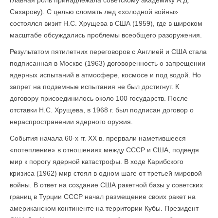
главная роль принадлежала советскому академику А.Д.
Сахарову). С целью сломать лед «холодной войны»
состоялся визит Н.С. Хрущева в США (1959), где в широком
масштабе обсуждались проблемы всеобщего разоружения.
Результатом пятилетних переговоров с Англией и США стала
подписанная в Москве (1963) договоренность о запрещении
ядерных испытаний в атмосфере, космосе и под водой. Но
запрет на подземные испытания не был достигнут. К
договору присоединилось около 100 государств. После
отставки Н.С. Хрущева, в 1968 г. был подписан договор о
нераспространении ядерного оружия.
События начала 60-х гг. XX в. прервали наметившееся
«потепление» в отношениях между СССР и США, подведя
мир к порогу ядерной катастрофы. В ходе Карибского
кризиса (1962) мир стоял в одном шаге от третьей мировой
войны. В ответ на создание США ракетной базы у советских
границ в Турции СССР начал размещение своих ракет на
американском континенте на территории Кубы. Президент