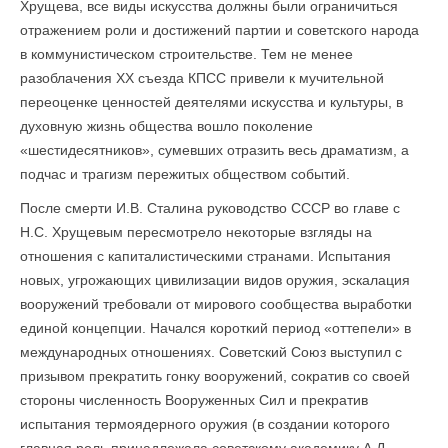
Хрущева, все виды искусства должны были ограничиться
отражением роли и достижений партии и советского народа
в коммунистическом строительстве. Тем не менее
разоблачения XX съезда КПСС привели к мучительной
переоценке ценностей деятелями искусства и культуры, в
духовную жизнь общества вошло поколение
«шестидесятников», сумевших отразить весь драматизм, а
подчас и трагизм пережитых обществом событий.
После смерти И.В. Сталина руководство СССР во главе с
Н.С. Хрущевым пересмотрело некоторые взгляды на
отношения с капиталистическими странами. Испытания
новых, угрожающих цивилизации видов оружия, эскалация
вооружений требовали от мирового сообщества выработки
единой концепции. Начался короткий период «оттепели» в
международных отношениях. Советский Союз выступил с
призывом прекратить гонку вооружений, сократив со своей
стороны численность Вооруженных Сил и прекратив
испытания термоядерного оружия (в создании которого