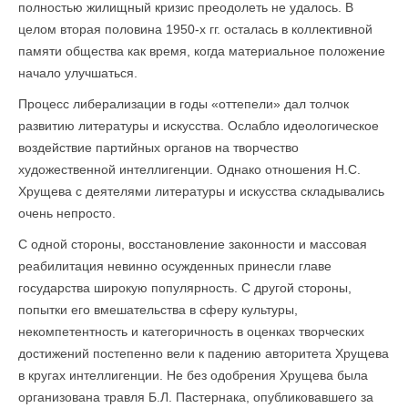
полностью жилищный кризис преодолеть не удалось. В
целом вторая половина 1950-х гг. осталась в коллективной
памяти общества как время, когда материальное положение
начало улучшаться.
Процесс либерализации в годы «оттепели» дал толчок
развитию литературы и искусства. Ослабло идеологическое
воздействие партийных органов на творчество
художественной интеллигенции. Однако отношения Н.С.
Хрущева с деятелями литературы и искусства складывались
очень непросто.
С одной стороны, восстановление законности и массовая
реабилитация невинно осужденных принесли главе
государства широкую популярность. С другой стороны,
попытки его вмешательства в сферу культуры,
некомпетентность и категоричность в оценках творческих
достижений постепенно вели к падению авторитета Хрущева
в кругах интеллигенции. Не без одобрения Хрущева была
организована травля Б.Л. Пастернака, опубликовавшего за