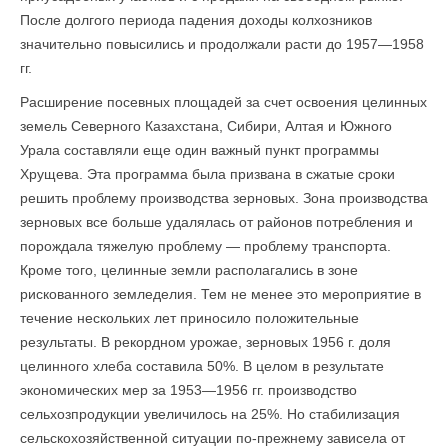
После долгого периода падения доходы колхозников
значительно повысились и продолжали расти до 1957—1958
гг.
Расширение посевных площадей за счет освоения целинных
земель Северного Казахстана, Сибири, Алтая и Южного
Урала состав­ляли еще один важный пункт программы
Хрущева. Эта программа была призвана в сжатые сроки
решить проблему производства зерновых. Зона производства
зерновых все больше удалялась от районов потребления и
порождала тяжелую проблему — проблему транспорта.
Кроме того, целинные земли располагались в зоне
рискованного земледелия. Тем не менее это мероприятие в
течение не­скольких лет приносило положительные
результаты. В рекордном урожае, зерновых 1956 г. доля
целинного хлеба составила 50%. В целом в результате
экономических мер за 1953—1956 гг. производство
сельхозпродукции увеличилось на 25%. Но стабилизация
сельскохозяйственной ситуации по-прежнему зависела от