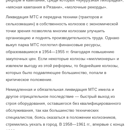
реформ и кампаний, среди которых «кукурузная лихорадка»,
«мясная кампания в Рязани», «молочные рекорды».
Ликвидация МТС и передача техники (тракторов и
сельхозмашин) в собственность колхозов с экономической
точки зрения позволяла многим колхозам улучшить
организацию и поднять производительность труда. Однако
выкуп парка МТС поглотил финансовые ресурсы,
образовавшиеся в 1954—1955 гг. благодаря повышению
закупочных цен. Если некоторые колхозы «миллионеры» и
извлекли выгоду из этой реформы, то беднейшие колхозы,
которых было подавляющее большинство, попали в
критическое положение.
Немедленная и обязательная ликвидация МТС имела и
другое отрицательное последствие — быстрый выход из
строя оборудования, оставшегося без квалифицированного
обслуживания, так как большинство технических
специалистов, боясь оказаться в положении колхозников,
стремились уехать в город. В 1958—1961 гг., впервые с конца