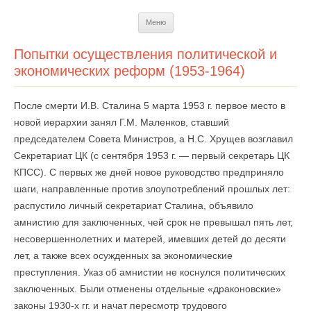
Перейти
Меню
к
содержимому
Попытки осуществления политической и
экономических реформ (1953-1964)
После смерти И.В. Сталина 5 марта 1953 г. первое место в
новой иерархии занял Г.М. Маленков, ставший
председателем Совета Министров, а Н.С. Хрущев возглавил
Секретариат ЦК (с сентября 1953 г. — первый секретарь ЦК
КПСС). С первых же дней новое руководство предприняло
шаги, направленные против злоупотреблений прошлых лет:
распустило личный секретариат Сталина, объявило
амнистию для заключенных, чей срок не превышал пять лет,
несовершеннолетних и матерей, имевших детей до десяти
лет, а также всех осужденных за экономические
преступления. Указ об амнистии не коснулся политических
заключенных. Были отменены отдельные «драконовские»
законы 1930-х гг. и начат пересмотр трудового