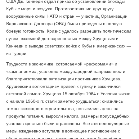
США Дж. Кеннеди отдал приказ об установлении блокады
Кубы с моря и воздуха. Противостоявшие друг другу
вооруженные силы НАТО и стран — участниц Организации
Варшавского Договора (ОВД) были приведены в полную
боевую готовность. Кризис удалось разрешить политическим
путем: взаимной договоренностью между Хрущевым и
Кеннеди о выводе советских войск с Кубы и американских —
из Турции.
Трудности в экономике, сотрясаемой «реформами» и
«кампаниями», усиление международной напряженности
благоприятствовали активи­зации противников Хрущева.
Хрущевский волюнтаризм привел к тупику и закончился
отставкой самого Хрущева 15 октября 1964 г. Условия жизни
с начала 1960-х гг. стали заметно ухудшаться: снизились
темпы жилищного строительства, повысились цены на
продукты питания, выросли налоги, размеры приусадебных
участков крестьян были ограничены. Все эти непопулярные
меры ежедневно вступали в вопиющее противоречие с
обещаниями построить коммунизм в самом ближайшем